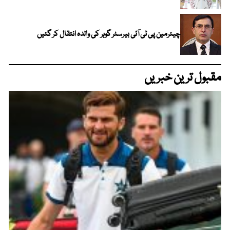
چیئرمین پی ٹی آئی بیرسٹر گوہر کی والدہ انتقال کر گئیں
مقبول ترین خبریں