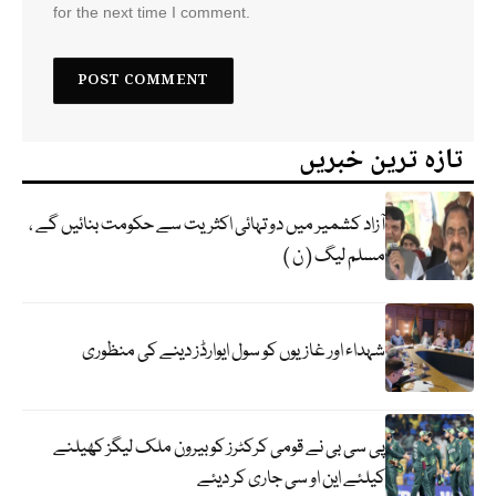
for the next time I comment.
تازہ ترین خبریں
آزاد کشمیر میں دو تہائی اکثریت سے حکومت بنائیں گے ،
مسلم لیگ ( ن )
شہداء اور غازیوں کو سول ایوارڈز دینے کی منظوری
پی سی بی نے قومی کرکٹرز کو بیرون ملک لیگز کھیلنے
کیلئے این او سی جاری کر دیئے