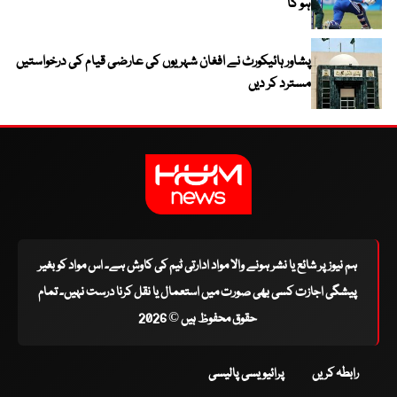
ہو گا
پشاور ہائیکورٹ نے افغان شہریوں کی عارضی قیام کی درخواستیں
مسترد کر دیں
ہم نیوز پر شائع یا نشر ہونے والا مواد ادارتی ٹیم کی کاوش ہے۔ اس مواد کو بغیر
پیشگی اجازت کسی بھی صورت میں استعمال یا نقل کرنا درست نہیں۔ تمام
حقوق محفوظ ہیں © 2026
رابطہ کریں
پرائیویسی پالیسی