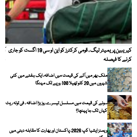
کیریبین پریمیئر لیگ ، قومی کرکٹرز کو این او سی 19 اگست کو جاری
آز
کرنے کا فیصلہ
چھی
ملک بھر میں آٹے کی قیمت میں اضافہ، ایک ہفتے میں کئی
شہروں میں 20 کلو تھیلا 100 روپے تک مہنگا
سونے کی قیمت میں مسلسل تیسرے روز بڑا اضافہ ، فی تولہ ریٹ
کہاں تک جا پہنچا؟
ویمنز ایشیا کپ 2026، پاکستان اور بھارت کا مقابلہ دبئی میں