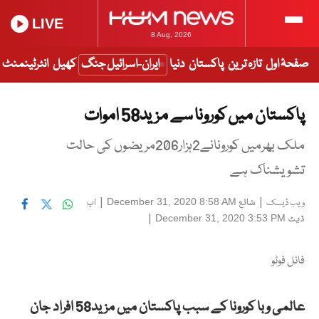
LIVE
8 Aug, 2026
صفحۂ اول
تازہ ترین
پاکستان
دنیا
ایران-اسرائیل جنگ
کھیل
انٹرٹینمنٹ
پاکستان میں کورونا سے مزید58 اموات
ملک بھرمیں کورونانے2ہزار206مریضوں کی حالت
تشویشناک ہے
|
شائع
|
اپ
December 31, 2020 8:58 AM
ویب ڈیسک
ڈیٹ
|
December 31, 2020 3:53 PM
فائل فوٹو
عالمی وبا کورونا کے سبب پاکستان میں مزید58 افراد جان