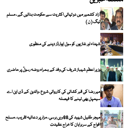
متعلقہ خبریں
آزاد کشمیر میں دو تہائی اکثریت سے حکومت بنائیں گے ، مسلم
لیگ ( ن )
شہداء اور غازیوں کو سول ایوارڈز دینے کی منظوری
وزیر اعظم شہباز شریف کی وفد کے ہمراہ روضہ رسولؐ پر حاضری
میر رضا کی قبر کشائی کی کارروائی شروع ، والدین کے ڈی این اے
سیمپل بھی لینے کا فیصلہ
میجر طفیل شہید کی 68 ویں برسی ، مزار پر دعائیہ تقریب ، مسلح
افواج کے سربراہان کا خراج عقیدت