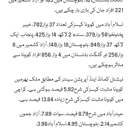
گلگت بلتستان101، بلوچستان میں 183 اور آزاد کشمیر میں
221 افراد جان کی بازی ہار چکے ہیں۔
اسلام آباد میں کورونا کیسزکی تعداد 37 ہزار702، خیبر
پختونخوا58 ہزار379، سندھ 2 لاکھ 14 ہزار425، پنجاب ایک
لاکھ 37 ہزار949، بلوچستان18 ہزار148، آزاد کشمیر میں 8
ہزار256 اور گلگت بلتستان میں 4 ہزار 856 افراد کورونا سے
متاثر ہوچکے ہیں۔
نیشنل کمانڈ اینڈ آپریشن سینٹر کے مطابق ملک بھرمیں
کورونا مثبت کیسزکی شرح5.92 فیصد ہوگئی ہے۔ کراچی
میں کورونا مثبت کیسزکی شرح زیادہ 13.84 فیصد ہے۔
حیدرآباد میں شرح8.79 فیصد، سوات 7.89، آزاد جموں
کشمیر2.14، بلوچستان 4.95،اسلام آباد3.98،