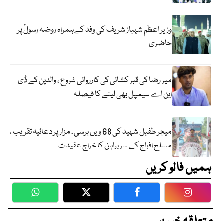
وزیر اعظم شہباز شریف کی وفد کے ہمراہ روضہ رسولؐ پر
حاضری
میر رضا کی قبر کشائی کی کارروائی شروع ، والدین کے ڈی
این اے سیمپل بھی لینے کا فیصلہ
میجر طفیل شہید کی 68 ویں برسی ، مزار پر دعائیہ تقریب ،
مسلح افواج کے سربراہان کا خراج عقیدت
ہمیں فالو کریں
WhatsApp
Twitter
Facebook
Faceboo