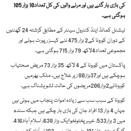
کی بازی ہار گئے ہیں اور مرنے والوں کی کل تعداد10 ہزار 105
ہوگئی ہے۔
نیشنل کمانڈ اینڈ کنٹرول سینٹر کے مطابق گزشتہ 24 گھنٹوں
کے دوران کورونا کے2 ہزار 475 نئے کیسز رپورٹ ہوئے اور
مجموعی تعداد4لاکھ 79 ہزار 715 ہوگئی ہے۔
پاکستان میں کورونا کے 4 لاکھ 35 ہزار 73 مریض صحتیاب
ہوچکے ہیں اور37ہزار80 زیر علاج ہیں۔ ملک بھرمیں
کورونانے2ہزار206مریضوں کی حالت تشویشناک ہے۔
کورونا کے سبب سب سے زیادہ اموات پنجاب میں ہوئی ہیں
جہاں 4 ہزار 13 افراد جان کی بازی ہار چکے ہیں جبکہ سندھ
میں 3 ہزار533، خیبرپختونخواایک ہزار 638، اسلام آباد416،