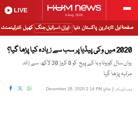
LIVE
8 Aug, 2026
صفحۂ اول
تازہ ترین
پاکستان
دنیا
ایران-اسرائیل جنگ
کھیل
انٹرٹینمنٹ
2020 میں وکی پیڈیا پر سب سے زیادہ کیا پڑھا گیا؟
رواں سال کورونا وبا کے پیج کو 8 کروڑ 30 لاکھ سے زائد
مرتبہ پڑھا گیا
|
شائع
December 28, 2020 2:14 PM
ویب ڈیسک