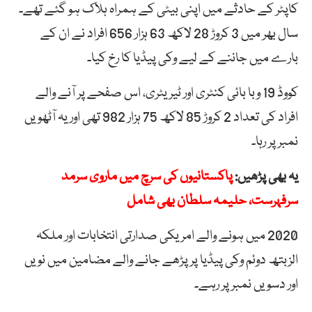
کاپٹر کے حادثے میں اپنی بیٹی کے ہمراہ ہلاک ہو گئے تھے۔
سال بھر میں 3 کروڑ 28 لاکھ 63 ہزار 656 افراد نے ان کے
بارے میں جاننے کے لیے وکی پیڈیا کا رخ کیا۔
کووڈ 19 وبا بائی کنٹری اور ٹیریٹری، اس صفحے پر آنے والے
افراد کی تعداد 2 کروڑ 85 لاکھ 75 ہزار 982 تھی اور یہ آٹھویں
نمبر پر رہا۔
یہ بھی پڑھیں:
پاکستانیوں کی سرچ میں ماروی سرمد
سرفہرست، حلیمہ سلطان بھی شامل
2020 میں ہونے والے امریکی صدارتی انتخابات اور ملکہ
الزبتھ دوئم وکی پیڈیا پر پڑھے جانے والے مضامین میں نویں
اور دسویں نمبر پر رہے۔