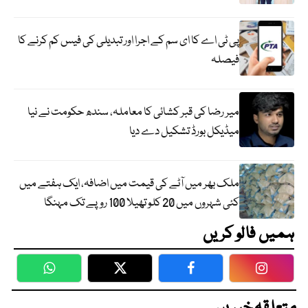
پی ٹی اے کا ای سم کے اجرا اور تبدیلی کی فیس کم کرنے کا
فیصلہ
میر رضا کی قبر کشائی کا معاملہ، سندھ حکومت نے نیا
میڈیکل بورڈ تشکیل دے دیا
ملک بھر میں آٹے کی قیمت میں اضافہ، ایک ہفتے میں
کئی شہروں میں 20 کلو تھیلا 100 روپے تک مہنگا
ہمیں فالو کریں
WhatsApp
Twitter
Facebook
Faceboo