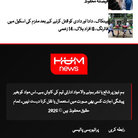
فیصلہ محفوظ
بینکاک ، دادا اور دادی کو قتل کرنے کے بعد ملزم کی اسکول میں
فائرنگ ، 8 افراد ہلاک ، 14 زخمی
ہم نیوز پر شائع یا نشر ہونے والا مواد ادارتی ٹیم کی کاوش ہے۔ اس مواد کو بغیر
پیشگی اجازت کسی بھی صورت میں استعمال یا نقل کرنا درست نہیں۔ تمام
حقوق محفوظ ہیں © 2026
رابطہ کریں
پرائیویسی پالیسی