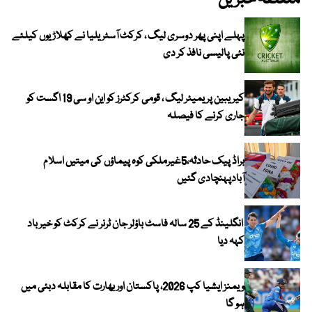
متعلقہ خبریں
پہلے اپنی پھر دوسری لیگ ، کرکٹ آسٹریلیا نے کھلاڑیوں کیلئے
نئی پالیسی نافذ کر دی
کیریبین پریمیئر لیگ ، قومی کرکٹرز کو این او سی 19 اگست کو
جاری کرنے کا فیصلہ
براڈ پیک حادثہ،5غیرملکی کوہ پیماؤں کی میتیں اسلام
آبادپہنچادی گئیں
انگلینڈ کے 25 سالہ فاسٹ باؤلر جان ٹرنر نے کرکٹ کو خیر باد
کہہ دیا
ویمنز ایشیا کپ 2026، پاکستان اور بھارت کا مقابلہ دبئی میں
ہو گا