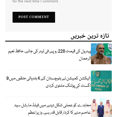
for the next time I comment.
تازہ ترین خبریں
پیٹرول کی قیمت 228 روپے فی لیٹر کی جائے، حافظ نعیم
الرحمان
الیکشن کمیشن نے بلوچستان کے 4 بلدیاتی حلقوں میں 9
اگست کی پولنگ ملتوی کردی
معاہدے کو عملی شکل دینے میں فیلڈ مارشل سید
عاصم منیر کا کردار قابل قدر ہے، وزیراعظم