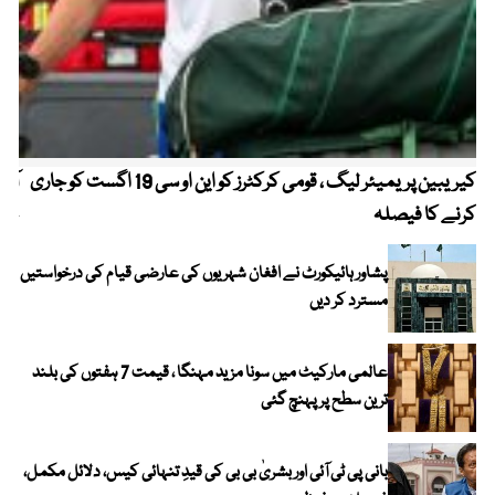
کیریبین پریمیئر لیگ ، قومی کرکٹرز کو این او سی 19 اگست کو جاری
آز
کرنے کا فیصلہ
چھی
پشاور ہائیکورٹ نے افغان شہریوں کی عارضی قیام کی درخواستیں
مسترد کر دیں
عالمی مارکیٹ میں سونا مزید مہنگا ، قیمت 7 ہفتوں کی بلند
ترین سطح پر پہنچ گئی
بانی پی ٹی آئی اور بشریٰ بی بی کی قیدِ تنہائی کیس، دلائل مکمل،