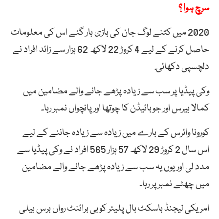
سرچ ہوا ؟
2020 میں کتنے لوگ جان کی بازی ہار گئے اس کی معلومات
حاصل کرنے کے لیے 4 کروڑ 22 لاکھ 62 ہزار سے زائد افراد نے
دلچسپی دکھائی.
وکی پیڈیا پر سب سے زیادہ پڑھے جانے والے مضامین میں
کمالا ہیرس اور جوبائیڈن کا چوتھا اور پانچواں نمبر رہا۔
کورونا وائرس کے بارے میں زیادہ سے زیادہ جاننے کے لیے
اس سال 2 کروڑ 29 لاکھ 57 ہزار 565 افراد نے وکی پیڈیا سے
مدد لی اور یوں یہ سب سے زیادہ پڑھے جانے والے مضامین
میں چھٹے نمبر پر رہا۔
امریکی لیجنڈ باسکٹ بال پلیئر کوبی برائنٹ رواں برس ہیلی