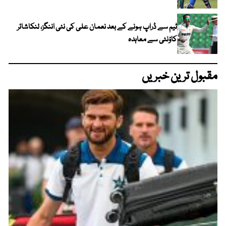
ٹیم سے ڈراپ ہونے کے بعد نعمان علی کی نئی اننگز، لنکاشائر
کاؤنٹی سے معاہدہ
مقبول ترین خبریں