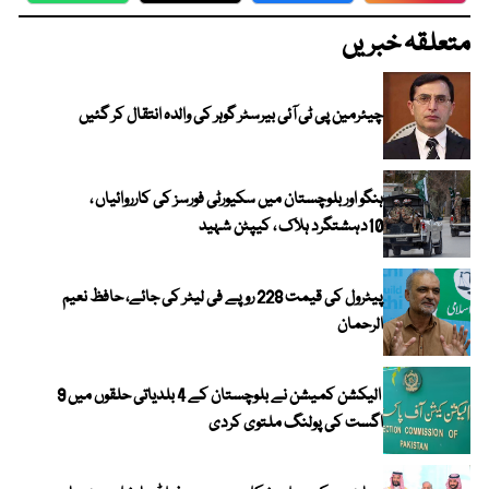
متعلقہ خبریں
چیئرمین پی ٹی آئی بیرسٹر گوہر کی والدہ انتقال کر گئیں
ہنگو اور بلوچستان میں سکیورٹی فورسز کی کارروائیاں ،
10دہشتگرد ہلاک ، کیپٹن شہید
پیٹرول کی قیمت 228 روپے فی لیٹر کی جائے، حافظ نعیم
الرحمان
الیکشن کمیشن نے بلوچستان کے 4 بلدیاتی حلقوں میں 9
اگست کی پولنگ ملتوی کردی