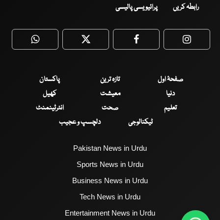
رابطہ کریں
پرائیویسی پالیسی
WhatsApp
Twitter
Facebook
Faceboo
صفحۂ اول
تازہ ترین
پاکستان
دنیا
معیشت
کھیل
تعلیم
صحت
انٹرٹینمنٹ
ٹیکنالوجی
دلچسپ و عجیب
Pakistan News in Urdu
Sports News in Urdu
Business News in Urdu
Tech News in Urdu
Entertainment News in Urdu