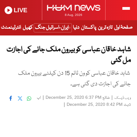
LIVE
8 Aug, 2026
صفحۂ اول
تازہ ترین
پاکستان
دنیا
ایران-اسرائیل جنگ
کھیل
انٹرٹینمنٹ
شاہد خاقان عباسی کو بیرون ملک جانے کی اجازت
مل گئی
شاہد خاقان عباسی کو ون ٹائم 15 دن کیلئے بیرون ملک
جانے کی اجازت دی گئی ہے۔
|
شائع
|
اپ
December 25, 2020 6:37 PM
ویب ڈیسک
ڈیٹ
|
December 25, 2020 8:42 PM