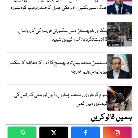
جنگ سے نکلیں ، امریکی جنرل کا صدر ٹرمپ کو مشورہ
ہنگو اور بلوچستان میں سکیورٹی فورسز کی کارروائیاں ،
10دہشتگرد ہلاک ، کیپٹن شہید
مسلمان متحد ہوں تو ہر چیلنج کا ڈٹ کر مقابلہ کر سکتے
ہیں، ایرانی وزیر خارجہ
عوام کو جزوی ریلیف، پیٹرول، ڈیزل اور مٹی کے تیل کی
قیمتوں میں کمی
ہمیں فالو کریں
WhatsApp
Twitter
Facebook
Faceboo