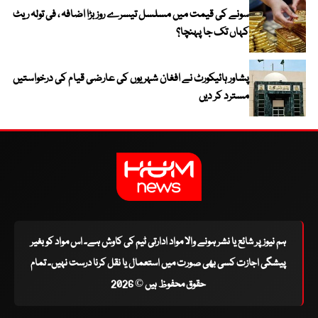
سونے کی قیمت میں مسلسل تیسرے روز بڑا اضافہ ، فی تولہ ریٹ
کہاں تک جا پہنچا؟
پشاور ہائیکورٹ نے افغان شہریوں کی عارضی قیام کی درخواستیں
مسترد کر دیں
ہم نیوز پر شائع یا نشر ہونے والا مواد ادارتی ٹیم کی کاوش ہے۔ اس مواد کو بغیر
پیشگی اجازت کسی بھی صورت میں استعمال یا نقل کرنا درست نہیں۔ تمام
حقوق محفوظ ہیں © 2026