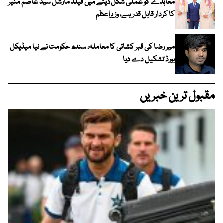
معاہدے کو عملی شکل دینے میں فیلڈ مارشل سید عاصم منیر
کا کردار قابل قدر ہے، وزیراعظم
میر رضا کی قبر کشائی کا معاملہ، سندھ حکومت نے نیا میڈیکل
بورڈ تشکیل دے دیا
مقبول ترین خبریں