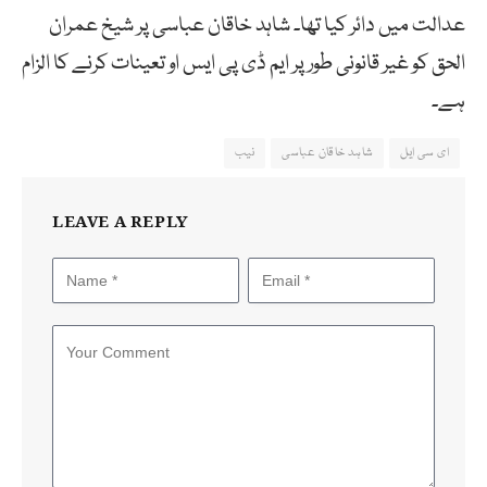
عدالت میں دائر کیا تھا۔ شاہد خاقان عباسی پر شیخ عمران
الحق کو غیر قانونی طور پر ایم ڈی پی ایس او تعینات کرنے کا الزام
ہے۔
ای سی ایل
شاہد خاقان عباسی
نیب
LEAVE A REPLY