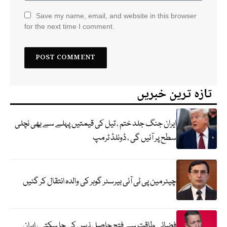
Save my name, email, and website in this browser
for the next time I comment.
تازہ ترین خبریں
ایران جنگ جلد ختم ، تیل کی قیمتیں پہلے سے بھی نچلی
سطح پر آئیں گی ، ڈونلڈ ٹرمپ
چیئرمین پی ٹی آئی بیرسٹر گوہر کی والدہ انتقال کر گئیں
فضائی طاقت سے فتح حاصل نہیں کی جا سکتی ، ایران