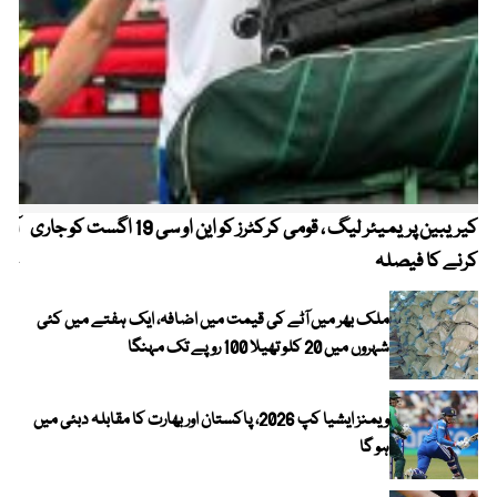
کیریبین پریمیئر لیگ ، قومی کرکٹرز کو این او سی 19 اگست کو جاری
آز
کرنے کا فیصلہ
چھی
ملک بھر میں آٹے کی قیمت میں اضافہ، ایک ہفتے میں کئی
شہروں میں 20 کلو تھیلا 100 روپے تک مہنگا
ویمنز ایشیا کپ 2026، پاکستان اور بھارت کا مقابلہ دبئی میں
ہو گا