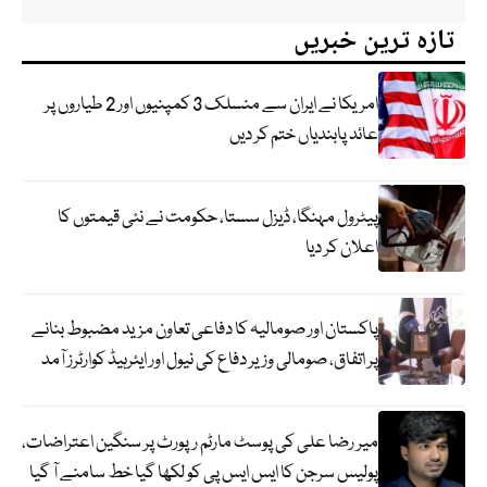
تازہ ترین خبریں
امریکا نے ایران سے منسلک 3 کمپنیوں اور 2 طیاروں پر
عائد پابندیاں ختم کر دیں
پیٹرول مہنگا، ڈیزل سستا، حکومت نے نئی قیمتوں کا
اعلان کر دیا
پاکستان اور صومالیہ کا دفاعی تعاون مزید مضبوط بنانے
پر اتفاق، صومالی وزیر دفاع کی نیول اور ایئرہیڈ کوارٹرز آمد
میر رضا علی کی پوسٹ مارٹم رپورٹ پر سنگین اعتراضات،
پولیس سرجن کا ایس ایس پی کو لکھا گیا خط سامنے آ گیا