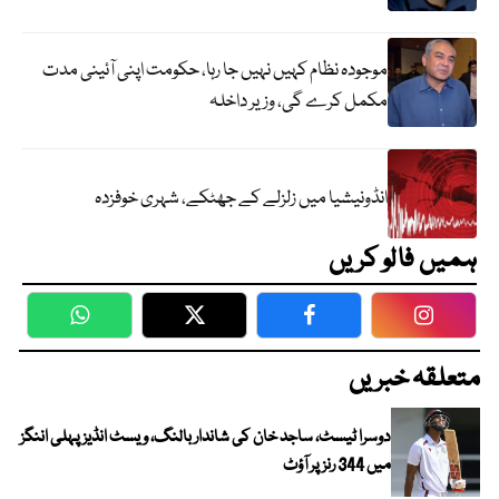
موجودہ نظام کہیں نہیں جا رہا، حکومت اپنی آئینی مدت
مکمل کرے گی، وزیر داخلہ
انڈونیشیا میں زلزلے کے جھٹکے، شہری خوفزدہ
ہمیں فالو کریں
WhatsApp
Twitter
Facebook
Faceboo
متعلقہ خبریں
دوسرا ٹیسٹ، ساجد خان کی شاندار بالنگ، ویسٹ انڈیز پہلی اننگز
میں 344 رنز پر آؤٹ