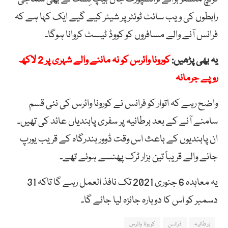
رابطوں کی ویب سائٹ ٹوئٹر پر شیئر کیے گیے ایک کہا ہے کہ
فرانس آنے والے مسافروں کو کووڈ ٹیسٹ کروانا ہوگا۔
یہ بھی پڑھیں:
کورونا وائرس کو نہ ماننے والے شہری پر 2 لاکھ
روپے جرمانہ
واضح رہے کہ اتوار کو فرانس نے کورونا وائرس کی نئی قسم
سامنے آنے کے بعد برطانیہ پر سفری پابندیاں عائد کی تھیں۔
ان پابندیوں کے باعث اس وقت ڈوور بندرگاہ کے قریب یورپ
جانے والے قریباً تین ہزار ٹرک پھنسے ہوئے تھے۔
یہ معاہدہ 6 جنوری 2021 تک نافذ العمل رہے گا تاکہ 31
دسمبر کو اس کا دوبارہ جائزہ لیا جائے گا۔
برطانیہ
فرانس
کورونا وائرس