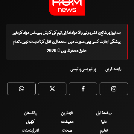
ہم نیوز پر شائع یا نشر ہونے والا مواد ادارتی ٹیم کی کاوش ہے۔ اس مواد کو بغیر
پیشگی اجازت کسی بھی صورت میں استعمال یا نقل کرنا درست نہیں۔ تمام
حقوق محفوظ ہیں © 2026
رابطہ کریں
پرائیویسی پالیسی
WhatsApp
Twitter
Facebook
Faceboo
صفحۂ اول
تازہ ترین
پاکستان
دنیا
معیشت
کھیل
تعلیم
صحت
انٹرٹینمنٹ