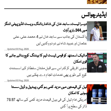
ایڈیٹرچوائس
دوسرا ٹیسٹ، ساجد خان کی شاندار بالنگ، ویسٹ انڈیز پہلی اننگز
میں 344 رنز پر آؤٹ
پاکستان کی جانب سے ساجد خان نے 4، محمد علی، علی
عثمان اور عبید شاہ نے دو دو وکٹیں لیں
Updated 03 Aug, 2026
مائیک اسمتھ کو قومی ٹیسٹ ٹیم کا بیٹنگ کوچ بنائے جانے کا
قوی امکان
جنوبی افریقی کرکٹر اس سے قبل ملتان سلطانز کے اسسٹنٹ
کوچ کے طور پر بھی خدمات انجام دے چکے ہیں
Updated 03 Aug, 2026
تیل کی قیمتوں میں مزید کمی ہو گئی، پیٹرول و ڈیزل سستا
ہونے کا امکان
امریکی خام تیل کی فی بیرل قیمت مزید کمی کے ساتھ 78.97
ڈالر کی سطح پر آ گئی