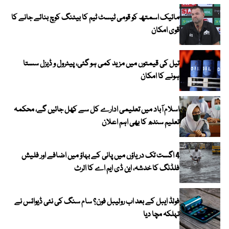
مائیک اسمتھ کو قومی ٹیسٹ ٹیم کا بیٹنگ کوچ بنائے جانے کا
قوی امکان
تیل کی قیمتوں میں مزید کمی ہو گئی، پیٹرول و ڈیزل سستا
ہونے کا امکان
اسلام آباد میں تعلیمی ادارے کل سے کھل جائیں گے، محکمہ
تعلیم سندھ کا بھی اہم اعلان
4 اگست تک دریاؤں میں پانی کے بہاؤ میں اضافے اور فلیش
فلڈنگ کا خدشہ، این ڈی ایم اے کا الرٹ
فولڈ ایبل کے بعد اب رولیبل فون؟ سام سنگ کی نئی ڈیوائس نے
تہلکہ مچا دیا