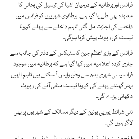
فرانس اور برطانیہ کے درمیان اشیا کی ترسیل کی بحالی کا
معاہدہ بھی طے پا گیا ہے، برطانوی شہریوں کو فرانس میں
داخلے کی اجازت مل گئی تاہم داخلے سے پہلے کورونا
ٹیسٹ کی رپورٹ پیش کرنا ہوگی۔
فرانس کے وزیر اعظم جین کاسٹیکس کے دفتر کی جانب سے
جاری کردہ اعلامیہ میں کہا گیا ہے کہ برطانیہ میں موجود
فرانسیسی شہری بدھ سے وطن واپس آ سکتے ہیں تاہم انہیں
بہتر گھنٹے پہلے کی کورونا ٹیسٹ منفی آنے کی رپورٹ
دکھانی پڑے گی۔
نئی شرائط یورپی یونین کے دیگر ممالک کے شہریوں پر بھی
لاگو ہوں گی۔
فرنچ منسٹر برائے ٹرانسپورٹ جان بیپ ٹِسٹ نے بھی سماجی