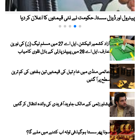
پیٹرول اور ڈیزل سستا، حکومت نے نئی قیمتوں کا اعلان کر دیا
آزاد کشمیر الیکشن ، ایل اے 27 میں مسلم لیگ (ن) کی نورین
عارف ، ایل اے 28 میں پیپلز پارٹی کے بازل نقوی کامیاب
عالمی منڈی میں خام تیل کی قیمتیں تین ہفتوں کی کم ترین
سطح پر آ گئیں
پشاور زلمی کے مالک جاوید آفریدی کی والدہ انتقال کر گئیں
سونا پھر سستا ہوگیا،فی تولہ اب کتنے میں ملے گا؟