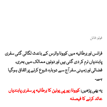
فوٹو: فائل
فرانس اور برطانیہ میں کورونا وائرس کے باعث لگائی گئی سفری
پابندیاں نرم کر دی گئی ہیں اور دونوں ممالک میں بحری،
فضائی اور زمینی سفر آج سے دوبارہ شروع کرنے پر اتفاق ہوگیا
ہے۔
یہ بھی پڑھیں:
کورونا: یورپی یونین کا برطانیہ پر سفری پابندیاں
عائد کرنے کا فیصلہ