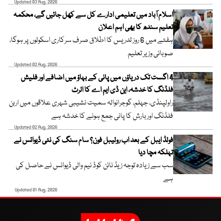
Updated 03 Aug, 2026
اسلام آباد میں تعلیمی ادارے کل سے کھل جائیں گے، محکمہ
تعلیم سندھ کا بھی اہم اعلان
ہفتے میں 6 روز تدریس کا اطلاق صرف سرکاری اسکولوں پر ہوگا،
صوبائی وزیر تعلیم
Updated 02 Aug, 2026
4 اگست تک دریاؤں میں پانی کے بہاؤ میں اضافے اور فلیش
فلڈنگ کا خدشہ، این ڈی ایم اے کا الرٹ
راولپنڈی، جہلم، گوجرانوالہ سمیت نشیبی شہری علاقوں میں اربن
فلڈنگ اور بارش کا پانی جمع ہونے کا خدشہ ہے
Updated 02 Aug, 2026
فولڈ ایبل کے بعد اب رولیبل فون؟ سام سنگ کی نئی ڈیوائس نے
تہلکہ مچا دیا
سب سے زیادہ توجہ زیڈ نائن کوڈ نیم والی ڈیوائس نے حاصل کی
ہے
Updated 01 Aug, 2026