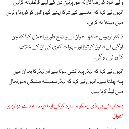
والے خود کو رضاکارانہ طورپرتین دن کے لیے قرنطینہ کرلیں
انہوں نے کہا کہ جلسے کے شرکا اپنے گھروالوں کو کورونا وائرس
میں مبتلا نہ کریں۔
ڈاکٹر فردوس عاشق اعوان نے واضح طور پر اعلان کیا کہ جن
لوگوں نے قانون کو توڑا اور سہولت کاری کی ان کے خلاف
کارروائی ہو گی۔
انہوں نے کہا کہ لیڈرپیدائشی ہوتا ہے اور لیڈرکا بحران میں
پتہ چلتا ہے۔ انہوں نے کہا کہ لیڈر ہمیشہ مشکل صورتحال
میں لیڈ کرتا ہے۔
پنجاب نے پی ڈی ایم کو مسترد کرکے اپنا فیصلہ دے دیا، بابر
اعوان