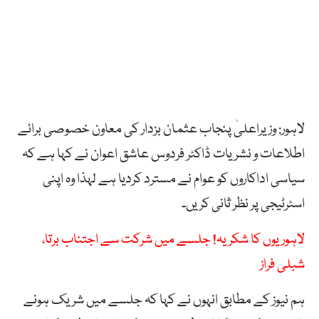
لاہور: وزیراعلیٰ پنجاب عثمان بزدار کی معاون خصوصی برائے
اطلاعات و نشریات ڈاکٹر فردوس عاشق اعوان نے کہا ہے کہ
سیاسی اداکاروں کو عوام نے مسترد کردیا ہے لہذا وہ اپنی
اسٹرٹیجی پر نظر ثانی کریں۔
لاہوریوں کا شکریہ! جلسے میں شرکت سے اجتناب برتا،
شبلی فراز
ہم نیوز کے مطابق انہوں نے کہا کہ جلسے میں شریک ہونے