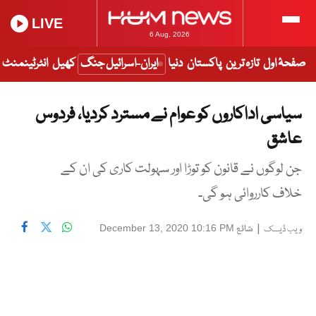
LIVE
6 Aug, 2026
صفحۂ اول
تازہ ترین
پاکستان
دنیا
ایران-اسرائیل جنگ
کھیل
انٹرٹینمنٹ
سیاسی اداکاروں کو عوام نے مسترد کردیا، فردوس
عاشق
جن لوگوں نے قانون کو توڑا اور سہولت کاری کی ان کے
خلاف کارروائی ہو گی۔
|
شائع
December 13, 2020 10:16 PM
ویب ڈیسک