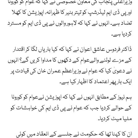
وزیراعلیٰ پنجاب کی معاون خصوصی نے کہا کہ عوام کو کورونا
اورپی ڈی ایم لیڈرشپ کو تیتر بٹیر کا ظہرانہ، اپوزیشن کا کھلا
تضاد ہے۔ انہوں نے کہا کہ لاہور والوں نے پی ڈی ایم کو مسترد
کردیا ہے۔
ڈاکٹر فردوس عاشق اعوان نے کہا کہ کیا باریاں لگا کر اقتدار
کے مزے لوٹنے والےعوام کے دکھوں کا مداوا کریں گے؟ انہوں
نے دعویٰ کیا کہ عوام نے وزیراعظم عمران خان کی قیادت پر
ایک بار پھر اعتماد کا اظہار کیا ہے۔
ہم نیوز کے مطابق انہوں نے کہا کہ اپوزیشن نےعوام کو کورونا
کے حوالے کردیا جب کہ عوام نے پی ڈی ایم کی خواہشات کو
ملیا میٹ کردیا۔
ان کا کہنا تھا کہ حکومت نے جلسے کے انعقاد میں کوئی