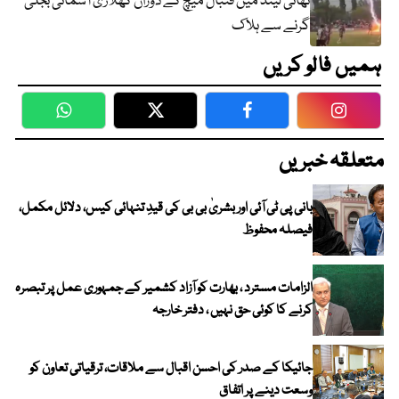
تھائی لینڈ میں فٹبال میچ کے دوران کھلاڑی آسمانی بجلی
گرنے سے ہلاک
ہمیں فالو کریں
WhatsApp
Twitter
Facebook
Faceboo
متعلقہ خبریں
بانی پی ٹی آئی اور بشریٰ بی بی کی قیدِ تنہائی کیس، دلائل مکمل،
فیصلہ محفوظ
الزامات مسترد ، بھارت کو آزاد کشمیر کے جمہوری عمل پر تبصرہ
کرنے کا کوئی حق نہیں ، دفتر خارجہ
جائیکا کے صدر کی احسن اقبال سے ملاقات، ترقیاتی تعاون کو
وسعت دینے پر اتفاق