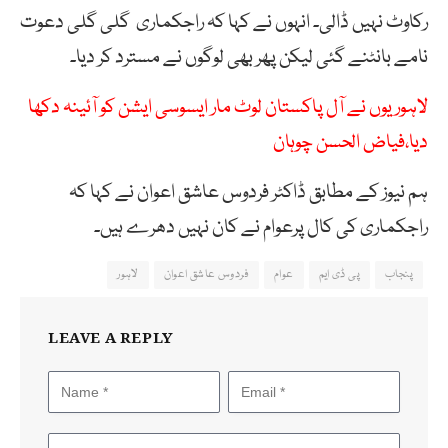
رکاوٹ نہیں ڈالی۔ انہوں نے کہا کہ راجکماری گلی گلی دعوت
نامے بانٹنے گئی لیکن پھر بھی لوگوں نے مسترد کر دیا۔
لاہوریوں نے آل پاکستان لوٹ مار ایسوسی ایشن کو آئینہ دکھا
دیا،فیاض الحسن چوہان
ہم نیوز کے مطابق ڈاکٹر فردوس عاشق اعوان نے کہا کہ
راجکماری کی کال پرعوام نے کان نہیں دھرے ہیں۔
پنجاب
پی ڈی ایم
عوام
فردوس عاشق اعوان
لاہور
LEAVE A REPLY