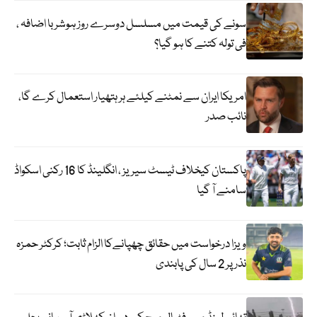
سونے کی قیمت میں مسلسل دوسرے روز ہوشربا اضافہ ،
فی تولہ کتنے کا ہو گیا؟
امریکا ایران سے نمٹنے کیلئے ہر ہتھیار استعمال کرے گا،
نائب صدر
پاکستان کیخلاف ٹیسٹ سیریز ، انگلینڈ کا 16 رکنی اسکواڈ
سامنے آ گیا
ویزا درخواست میں حقائق چھپانےکا الزام ثابت؛ کرکٹر حمزہ
نذر پر 2 سال کی پابندی