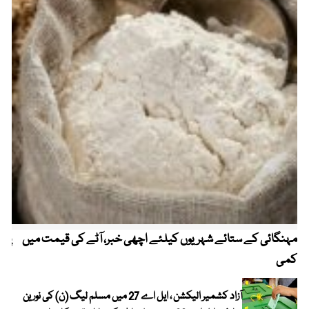
مہنگائی کے ستائے شہریوں کیلئے اچھی خبر، آٹے کی قیمت میں
پیٹ
کمی
آزاد کشمیر الیکشن ، ایل اے 27 میں مسلم لیگ (ن) کی نورین