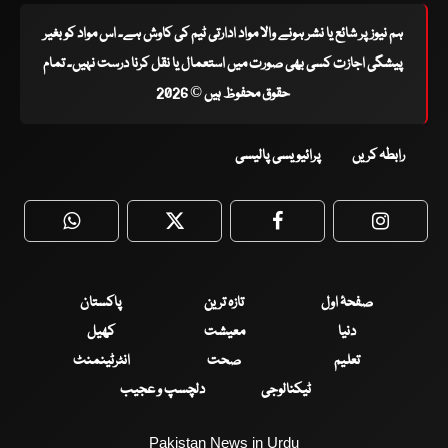
ہم نیوز پر شائع یا نشر ہونے والا مواد ادارتی ٹیم کی کاوش ہے۔ اس مواد کو بغیر
پیشگی اجازت کسی بھی صورت میں استعمال یا نقل کرنا درست نہیں۔ تمام
حقوق محفوظ ہیں © 2026
رابطہ کریں
پرائیویسی پالیسی
WhatsApp
Twitter
Facebook
Faceboo
صفحۂ اول
تازہ ترین
پاکستان
دنیا
معیشت
کھیل
تعلیم
صحت
انٹرٹینمنٹ
ٹیکنالوجی
دلچسپ و عجیب
Pakistan News in Urdu