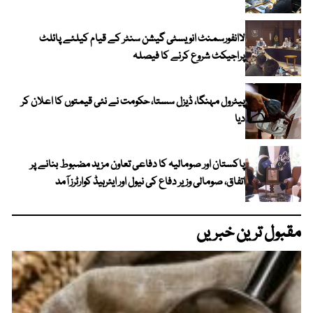
لاانفورسمنٹ انویسٹی گیشن سنٹر کے قیام کیلئے پائلٹ
پراجیکٹ شروع کرنے کا فیصلہ
پیٹرول مہنگا، ڈیزل سستا، حکومت نے نئی قیمتوں کا اعلان کر
دیا
پاکستان اور صومالیہ کا دفاعی تعاون مزید مضبوط بنانے پر
اتفاق، صومالی وزیر دفاع کی نیول اور ایئرہیڈ کوارٹرز آمد
مقبول ترین خبریں