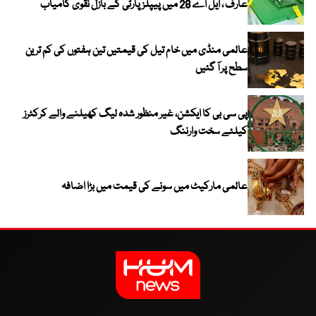
عارف ، ایل اے 28 میں پیپلز پارٹی کے بازل نقوی کامیاب
عالمی منڈی میں خام تیل کی قیمتیں تین ہفتوں کی کم ترین
سطح پر آ گئیں
پی سی بی کا ایکشن، غیر منظور شدہ لیگ کھیلنے والے کرکٹرز
کیلئے سخت وارننگ
عالمی مارکیٹ میں سونے کی قیمت میں بڑا اضافہ