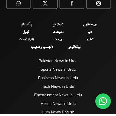
WhatsApp
Twitter
Facebook
Faceboo
صفحۂ اول
تازہ ترین
پاکستان
دنیا
معیشت
کھیل
تعلیم
صحت
انٹرٹینمنٹ
ٹیکنالوجی
دلچسپ و عجیب
Pakistan News in Urdu
Sports News in Urdu
Business News in Urdu
Tech News in Urdu
Entertainment News in Urdu
Health News in Urdu
Hum News English