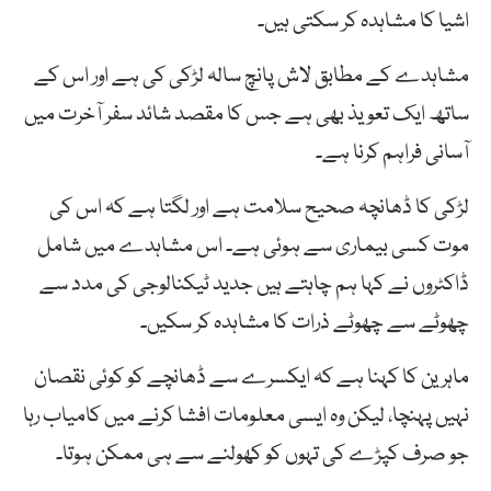
اشیا کا مشاہدہ کر سکتی ہیں۔
مشاہدے کے مطابق لاش پانچ سالہ لڑکی کی ہے اور اس کے
ساتھ ایک تعویذ بھی ہے جس کا مقصد شائد سفر آخرت میں
آسانی فراہم کرنا ہے۔
لڑکی کا ڈھانچہ صحیح سلامت ہے اور لگتا ہے کہ اس کی
موت کسی بیماری سے ہوئی ہے۔ اس مشاہدے میں شامل
ڈاکٹروں نے کہا ہم چاہتے ہیں جدید ٹیکنالوجی کی مدد سے
چھوٹے سے چھوٹے ذرات کا مشاہدہ کر سکیں۔
ماہرین کا کہنا ہے کہ ایکسرے سے ڈھانچے کو کوئی نقصان
نہیں پہنچا، لیکن وہ ایسی معلومات افشا کرنے میں کامیاب رہا
جو صرف کپڑے کی تہوں کو کھولنے سے ہی ممکن ہوتا۔