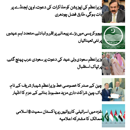
وزیراعظم کی اپوزیشن کو مذاکرات کی دعوت، اوپن ایجنڈے پر
بات ہوگی، طارق فضل چودھری
بیوروکریسی میں بڑے پیمانے پر تقرر و تبادلے، متعدد اہم عہدوں
پر نئی تعیناتیاں
وزیراعظم سعودی ولی عہد کی دعوت پر سعودی عرب پہنچ گئے،
پر تپاک استقبال
چین کے صدر کا خصوصی خط وزیراعظم شہباز شریف کے نام،
پاک چین شراکت داری مزید مضبوط بنانے کے عزم کا اظہار
غزہ میں اسرائیلی کارروائیوں پر پاکستان سمیت 8 اسلامی
ممالک کا مشترکہ اعلامیہ