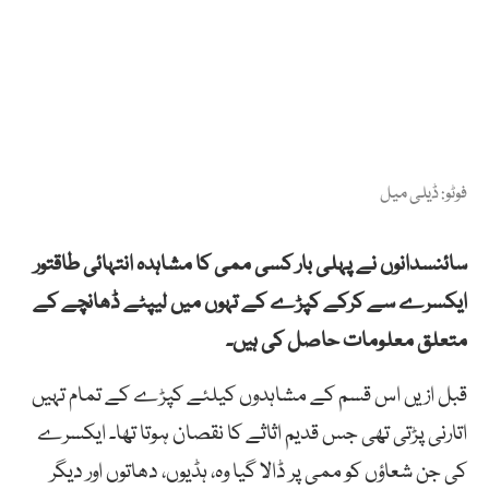
فوٹو: ڈیلی میل
سائنسدانوں نے پہلی بار کسی ممی کا مشاہدہ انتہائی طاقتور
ایکسرے سے کرکے کپڑے کے تہوں میں لیپٹے ڈھانچے کے
متعلق معلومات حاصل کی ہیں۔
قبل ازیں اس قسم کے مشاہدوں کیلئے کپڑے کے تمام تہیں
اتارنی پڑتی تھی جس قدیم اثاثے کا نقصان ہوتا تھا۔ ایکسرے
کی جن شعاؤں کو ممی پر ڈالا گیا وہ، ہڈیوں، دھاتوں اور دیگر