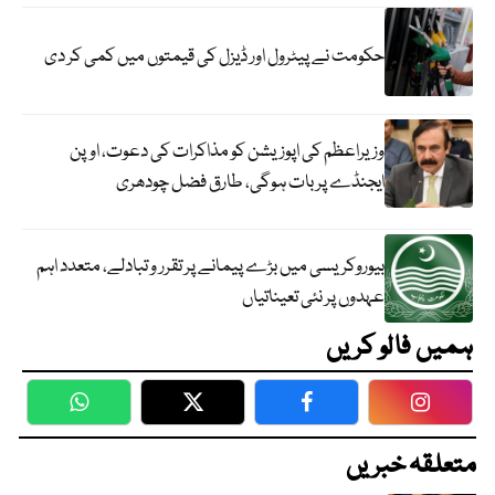
حکومت نے پیٹرول اور ڈیزل کی قیمتوں میں کمی کر دی
وزیراعظم کی اپوزیشن کو مذاکرات کی دعوت، اوپن
ایجنڈے پر بات ہوگی، طارق فضل چودھری
بیوروکریسی میں بڑے پیمانے پر تقرر و تبادلے، متعدد اہم
عہدوں پر نئی تعیناتیاں
ہمیں فالو کریں
WhatsApp
Twitter
Facebook
Faceboo
متعلقہ خبریں