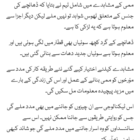
ممی کے مشاہدے میں شامل ٹیم نے بتایا کہ ڈھانچے کی
جنس کے متعلق ٹھوس شواہد تو نہیں ملے لیکن دیگر اجزا سے
معلوم ہوتا ہے کہ یہ لڑکی کا ہے۔
ڈھانچے کے گرد کچھ سوئیاں بھی قطار میں لگی ہوئی ہیں اور
معلوم ہوتا ہے سوئیاں جدید دھات سے بنائی گئی ہیں۔
مشاہدے کیلئے اختیار کیے گئے نئے طریقہ کار کی مدد سے
مؤرخوں کو ممی بنانے کے عمل اور اس کی زندگی کے بارے
میں مزید پیچیدہ معلومات مل سکیں گی۔
اس ٹیکنالوجی سے ان چیزوں کو جاننے میں بھی مدد ملے گی
جس کو روایتی طریقوں سے جاننا ممکن نہیں۔ اس سے
سائنسداوں کو وہ اسرار جاننے میں مدد ملے گی جو شائد کبھی
سامنے نہ آسکتے۔