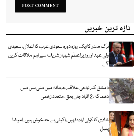
تازہ ترین خبریں
ترک صدر کا ایک روزہ دورہ سعودی عرب کا اعلان، سعودی
ولی عہد اور وزیراعظم شہباز شریف سے اہم ملاقات کریں
گے
دمشق کے نواحی علاقے جرمانہ میں منی بس میں
دھماکہ، 2 افراد جاں بحق، متعدد زخمی
شادی کا کوئی ارادہ نہیں، اکیلی بے حد خوش ہوں، امیشا
پٹیل