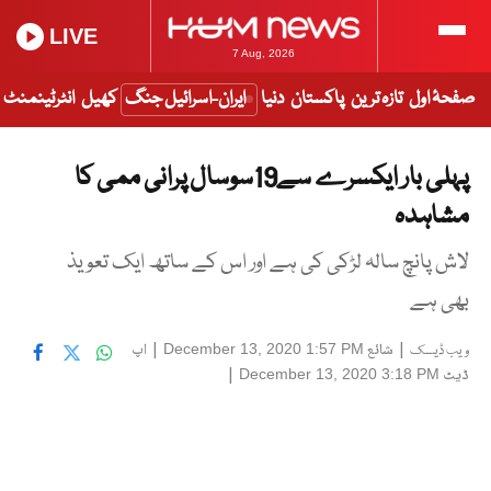
LIVE
7 Aug, 2026
صفحۂ اول
تازہ ترین
پاکستان
دنیا
ایران-اسرائیل جنگ
کھیل
انٹرٹینمنٹ
پہلی بار ایکسرے سے19سوسال پرانی ممی کا
مشاہدہ
لاش پانچ سالہ لڑکی کی ہے اور اس کے ساتھ ایک تعویذ
بھی ہے
|
شائع
|
اپ
December 13, 2020 1:57 PM
ویب ڈیسک
ڈیٹ
|
December 13, 2020 3:18 PM