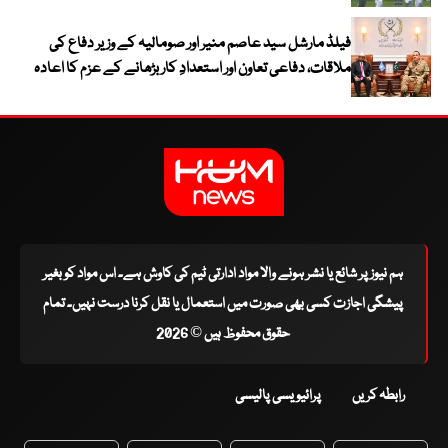
فیلڈ مارشل سید عاصم منیر اور صومالیہ کے وزیر دفاع کی
ملاقات، دفاعی تعاون اور استعدادِ کار بڑھانے کے عزم کا اعادہ
ہم نیوز پر شائع یا نشر ہونے والا مواد ادارتی ٹیم کی کاوش ہے۔ اس مواد کو بغیر
پیشگی اجازت کسی بھی صورت میں استعمال یا نقل کرنا درست نہیں۔ تمام
حقوق محفوظ ہیں © 2026
رابطہ کریں
پرائیویسی پالیسی