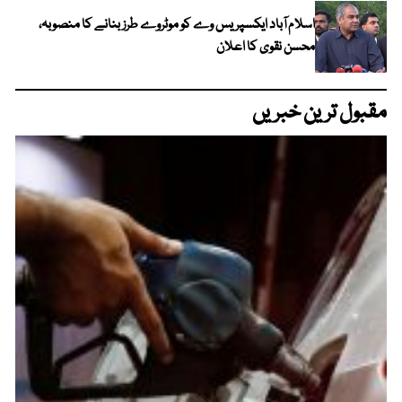
اسلام آباد ایکسپریس وے کو موٹروے طرز بنانے کا منصوبہ،
محسن نقوی کا اعلان
مقبول ترین خبریں