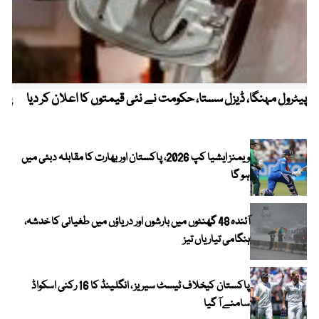
پیٹرول مہنگا، ڈیزل سستا، حکومت نے نئی قیمتوں کا اعلان کر دیا
پنج
ویمنز ایشیا کپ 2026، پاکستان اور بھارت کا مقابلہ دبئی میں
ہو گا
آئندہ 48 گھنٹوں میں بارشوں اور دریاؤں میں طغیانی کا خدشہ،
ہنگامی تیاریاں تیز
پاکستان کیخلاف ٹیسٹ سیریز ، انگلینڈ کا 16 رکنی اسکواڈ
سامنے آ گیا