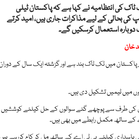
 ٹاک کی انتظامیہ نے کہا ہے کہ پاکستان ٹیلی
 کی بحالی کے لیے مذاکرات جاری ہیں، امید کرتے
دوبارہ استعمال کرسکیں گے۔
د خان
پاکستان میں ٹک ٹاک بند ہے اور گزشتہ ایک سال کے دوران
انوں میں ٹیمیں تشکیل دی ہیں۔
ان کی طرف سے پوچھے گئے سوالوں کے حل کیلئے کوششیں
کے ساتھ مکمل رابطے میں بھی ہیں۔
ی پاسداری کیلئے پی ٹی اے کے ساتھ مل کر کام کررہے ہیں