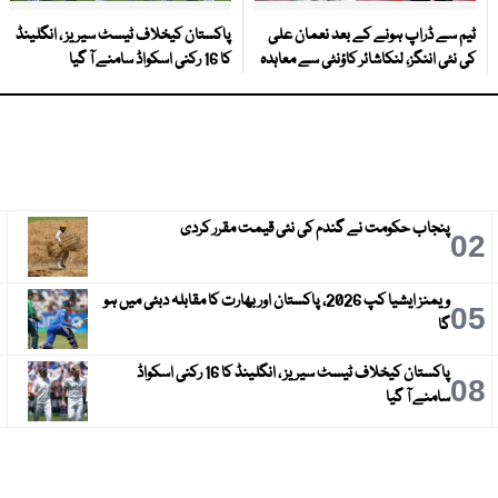
ٹیم سے ڈراپ ہونے کے بعد نعمان علی
پاکستان کیخلاف ٹیسٹ سیریز ، انگلینڈ
کی نئی اننگز، لنکاشائر کاؤنٹی سے معاہدہ
کا 16 رکنی اسکواڈ سامنے آ گیا
پنجاب حکومت نے گندم کی نئی قیمت مقرر کردی
3
02
ویمنز ایشیا کپ 2026، پاکستان اور بھارت کا مقابلہ دبئی میں ہو
6
05
گا
پاکستان کیخلاف ٹیسٹ سیریز ، انگلینڈ کا 16 رکنی اسکواڈ
9
08
سامنے آ گیا