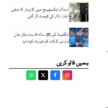
اسٹاک ایکسچینج میں کاروبار کا منفی
آغاز ، ڈالر کی قیمت گر گئی
انگلینڈ کے 25 سالہ فاسٹ باؤلر جان
ٹرنر نے کرکٹ کو خیر باد کہہ دیا
ہمیں فالو کریں
WhatsApp
Twitter
Facebook
Facebook
۔