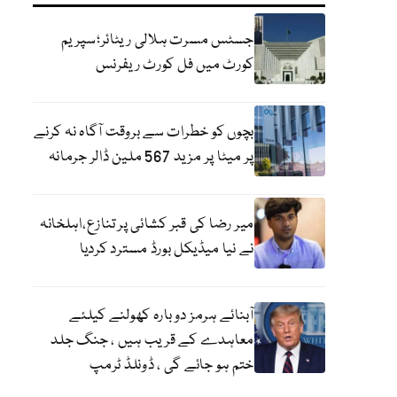
جسٹس مسرت ہلالی ریٹائر؛سپریم
کورٹ میں فل کورٹ ریفرنس
بچوں کو خطرات سے بروقت آگاہ نہ کرنے
پر میٹا پر مزید 567 ملین ڈالر جرمانہ
میر رضا کی قبر کشائی پر تنازع،اہلخانہ
نے نیا میڈیکل بورڈ مسترد کردیا
آبنائے ہرمز دوبارہ کھولنے کیلئے
معاہدے کے قریب ہیں ، جنگ جلد
ختم ہو جائے گی ، ڈونلڈ ٹرمپ