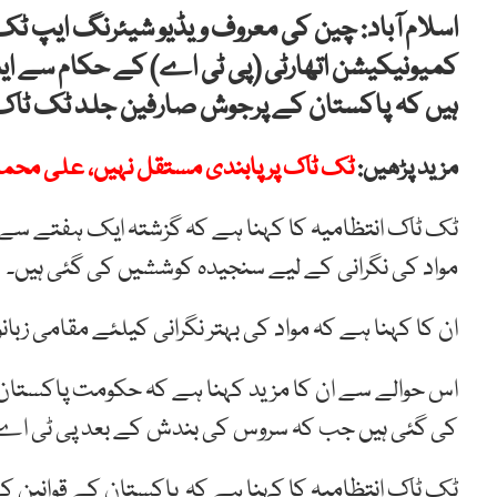
اسلام آباد: چین کی معروف ویڈیو شیئرنگ ایپ ٹک
کمیونیکیشن اتھارٹی (پی ٹی اے) کے حکام سے ایپ
ہیں کہ پاکستان کے پرجوش صارفین جلد ٹک ٹاک 
مزید پڑھیں:
ٹک ٹاک پر پابندی مستقل نہیں، علی محم
ٹک ٹاک انتظامیہ کا کہنا ہے کہ گزشتہ ایک ہفتے سے 
مواد کی نگرانی کے لیے سنجیدہ کوششیں کی گئی ہیں۔
ان کا کہنا ہے کہ مواد کی بہتر نگرانی کیلئے مقامی زب
اس حوالے سے ان کا مزید کہنا ہے کہ حکومت پاکست
کی گئی ہیں جب کہ سروس کی بندش کے بعد پی ٹی اے 
ٹک ٹاک انتظامیہ کا کہنا ہے کہ پاکستان کے قوانین ک