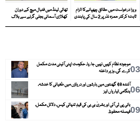
ویزا درخواست میں حقائق چھپانےکا الزام
تھائی لینڈ میں فٹبال میچ کے دوران
ثابت؛ کرکٹر حمزہ نذر پر 2 سال کی پابندی
کھلاڑی آسمانی بجلی گرنے سے ہلاک
موجودہ نظام کہیں نہیں جا رہا، حکومت اپنی آئینی مدت مکمل
0
کرے گی، وزیر داخلہ
آئندہ 48 گھنٹوں میں بارشوں اور دریاؤں میں طغیانی کا خدشہ،
0
ہنگامی تیاریاں تیز
بانی پی ٹی آئی اور بشریٰ بی بی کی قیدِ تنہائی کیس، دلائل مکمل،
0
فیصلہ محفوظ