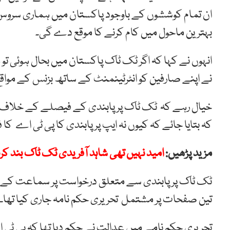
ان تمام کوششوں کے باوجود پاکستان میں ہماری سروس
بہترین ماحول میں کام کرنے کا موقع دے گی۔
انہوں نے کہا کہ اگر ٹک ٹاک پاکستان میں بحال ہوئی تو ہ
نے اپنے صارفین کو انٹرٹینمنٹ کے ساتھ بزنس کے مواقع
خیال رہے کہ ٹک ٹاک پرپابندی کے فیصلے کے خلاف دائر د
کہ بتایا جائے کہ کیوں نہ ایپ پر پابندی کا پی ٹی اے کا
مزید پڑھیں:
امید نہیں تھی شاہد آفریدی ٹک ٹاک بند ک
ٹک ٹاک پر پابندی سے متعلق درخواست پر سماعت کے بع
تین صفحات پر مشتمل تحریری حکم نامہ جاری کیا تھا۔
تحریری حکم نامے میں عدالت نے حکم دیا تھا کہ پی ٹ