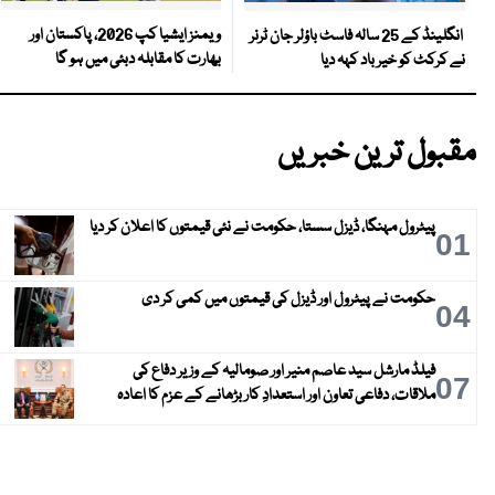
ویمنز ایشیا کپ 2026، پاکستان اور
انگلینڈ کے 25 سالہ فاسٹ باؤلر جان ٹرنر
بھارت کا مقابلہ دبئی میں ہو گا
نے کرکٹ کو خیر باد کہہ دیا
مقبول ترین خبریں
پیٹرول مہنگا، ڈیزل سستا، حکومت نے نئی قیمتوں کا اعلان کر دیا
01
حکومت نے پیٹرول اور ڈیزل کی قیمتوں میں کمی کر دی
04
فیلڈ مارشل سید عاصم منیر اور صومالیہ کے وزیر دفاع کی
07
ملاقات، دفاعی تعاون اور استعدادِ کار بڑھانے کے عزم کا اعادہ