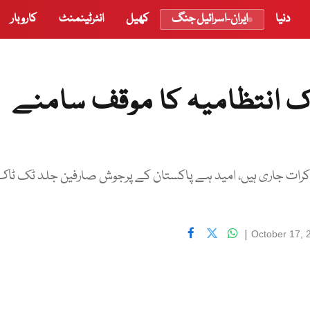
دنیا
ایران-اسرائیل جنگ
کھیل
انٹرٹینمنٹ
کاروبار
 انتظامیہ کا موقف سامنے
اکرات جاری ہیں، امید ہے پاکستان کے پرجوش صارفین جلد ٹک ٹاک
|
October 17, 