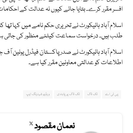
افسر مقرر کرے۔ بتایا جائے کیوں نہ عدالت کے احکامات ک
اسلام آباد ہائیکورٹ نے تحریری حکم نامے میں کہا تھا ک
طلب ہیں۔ درخواست سماعت کیلئے منظور کی جاتی ہ
اسلام آباد ہائیکورٹ نے صدر پاکستان فیڈرل یونین آف ج
اطلاعات کو عدالتی معاونین مقرر کیا ہے۔
پی ٹی اے
ٹک ٹاک
ٹک ٹاک پر پابندی
ویڈیو شیئرنگ ایپ
نعمان مقصود
X
(Twitter)