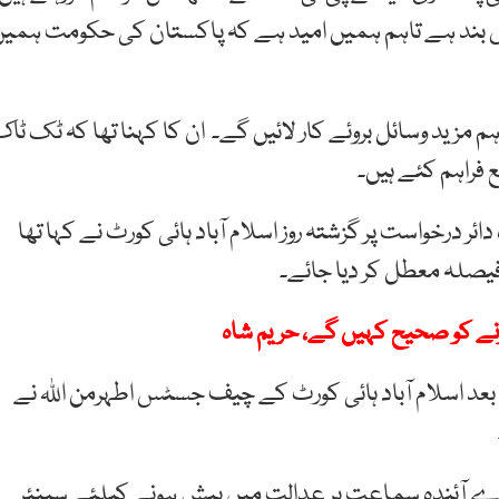
 بند ہے تاہم ہمیں امید ہے کہ پاکستان کی حکومت ہمی
م مزید وسائل بروئے کار لائیں گے۔ ان کا کہنا تھا کہ ٹک ٹا
 فراہم کئے ہیں۔
رخواست پر گزشتہ روز اسلام آباد ہائی کورٹ نے کہا تھا
 فیصلہ معطل کر دیا جائے۔
رنے کو صحیح کہیں گے، حریم شاہ
د اسلام آباد ہائی کورٹ کے چیف جسٹس اطہرمن اللہ نے
ی اے آئندہ سماعت پر عدالت میں پیش ہونے کیلئے سینئر