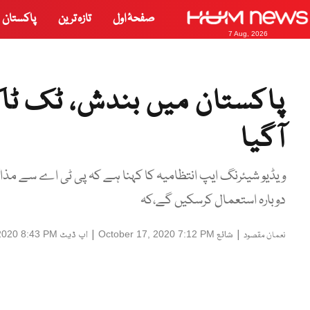
صفحۂ اول
تازہ ترین
پاکستان
7 Aug, 2026
پاکستان میں بندش، ٹک ٹاک
آگیا
ویڈیو شیئرنگ ایپ انتظامیہ کا کہنا ہے کہ پی ٹی اے سے مذ
دوبارہ استعمال کرسکیں گے،کہ
|
شائع
|
اپ ڈیٹ
2020 8:43 PM
October 17, 2020 7:12 PM
نعمان مقصود