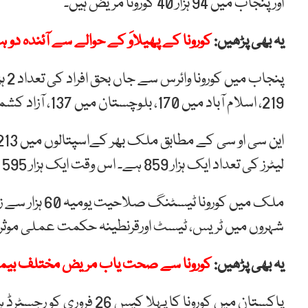
اور پنجاب میں 94 ہزار 40 کورونا مریض ہیں۔
یہ بھی پڑھیں:
کورونا کے پھیلاوَ کے حوالے سے آئندہ دو ہ
219، اسلام آباد میں 170، بلوچستان میں 137، آزاد کشمیر میں 57 اور گلگت بلتستان میں 55 ہو چکی ہے۔
لیٹرز کی تعداد ایک ہزار 859 ہے۔ اس وقت ایک ہزار 595 مریض اسپتالوں میں داخل ہیں.
شہروں میں ٹریس، ٹیسٹ اورقرنطینہ حکمت عملی موثر
یہ بھی پڑھیں:
کورونا سے صحت یاب مریض مختلف بیمار