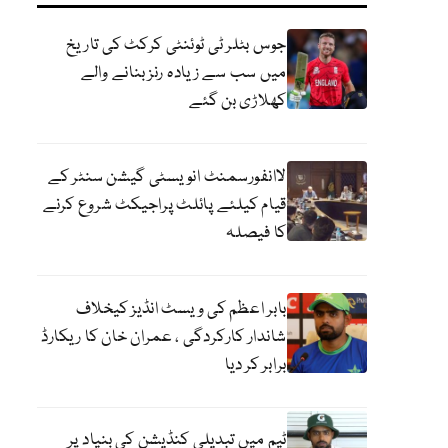
جوس بٹلر ٹی ٹوئنٹی کرکٹ کی تاریخ
میں سب سے زیادہ رنز بنانے والے
کھلاڑی بن گئے
لاانفورسمنٹ انویسٹی گیشن سنٹر کے
قیام کیلئے پائلٹ پراجیکٹ شروع کرنے
کا فیصلہ
بابر اعظم کی ویسٹ انڈیز کیخلاف
شاندار کارکردگی ، عمران خان کا ریکارڈ
برابر کر دیا
ٹیم میں تبدیلی کنڈیشن کی بنیاد پر