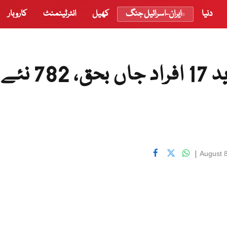
دنیا
ایران-اسرائیل جنگ
کھیل
انٹرٹینمنٹ
کاروبار
پاکستان میں کورونا سے مزید 17 افراد جاں بحق، 782 نئے
|
August 