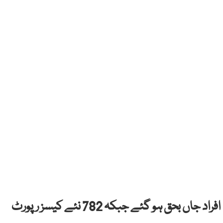
اسلام آباد: پاکستان میں کورونا وائرس سے مزید 17 افراد جاں بحق ہو گئے جبکہ 782 نئے کیسز رپورٹ