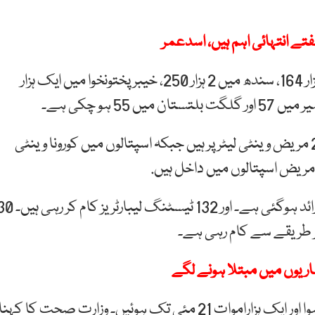
فتے انتہائی اہم ہیں، اسدعمر
پنجاب میں کورونا وائرس سے جاں بحق افراد کی تعداد 2 ہزار 164، سندھ میں 2 ہزار 250، خیبر پختونخوا میں ایک ہزار
این سی او سی کے مطابق ‏ملک بھر کےاسپتالوں میں 213 مریض وینٹی لیٹر پر ہیں جبکہ اسپتالوں میں کورونا وینٹی
ملک میں کورونا ٹیسٹنگ صلاحیت یومیہ 60 ہزار سے زائد ہوگئی ہے۔ اور 132 ٹیسٹنگ لیبارٹر
 طریقے سے کام رہی ہے۔
یوں میں مبتلا ہونے لگے
پاکستان میں کورونا کا پہلا کیس 26 فروری کو رجسٹرڈ ہوا اور ایک ہزاراموات 21 مئی تک ہوئیں۔ وزارت صحت کا کہنا