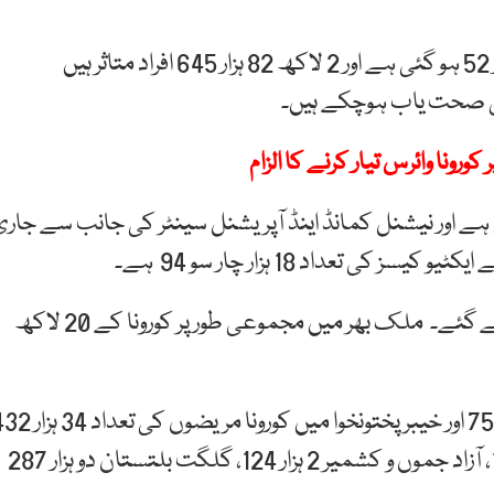
پاکستان میں کورونا سے اموات کی مجموعی تعداد 6 ہزار 52 ہو گئی ہے اور 2 لاکھ 82 ہزار 645 افراد متاثر ہیں
ورونا وائرس تیار کرنے کا الزام
 ہے اور نیشنل کمانڈ اینڈ آپریشنل سینٹر کی جانب سے جاری
 تعداد 18 ہزار چار سو 94 ہے۔
گزشتہ 24 گھنٹے کے دوران 15 ہزار ایک کورونا ٹیسٹ کیے گئے۔ ملک بھر میں مجموعی طور پر کورونا کے 20 لاکھ
سندھ میں کورونا مریضوں کی تعداد ایک لاکھ 22 ہزار 759 اور خیبر پختونخوا میں کورونا مری
ہو گئی ہے۔ بلوچستان 11 ہزار 821، اسلام آباد 15 ہزار 182، آزاد جموں و کشمیر 2 ہزار 124، گلگت بلتستان دو ہزار 287