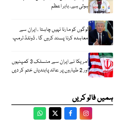
ہوتی ہے، بابر اعظم
لوگوں کو مارنا نہیں چاہتا ، ایران سے
معاہدہ کرنا پسند کروں گا ، ڈونلڈ ٹرمپ
امریکا نے ایران سے منسلک 3 کمپنیوں
اور 2 طیاروں پر عائد پابندیاں ختم کر دیں
ہمیں فالو کریں
WhatsApp
Twitter
Facebook
Facebook