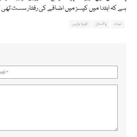
ہے کہ ابتدا میں کیسز میں اضافے کی رفتار سست تھی ل
اموات
پاکستان
کورونا وائرس