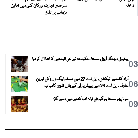
داخلہ
سرحدی تجارت اور کان کنی میں تعاون
بڑھانے پر اتفاق
پیٹرول مہنگا، ڈیزل سستا، حکومت نے نئی قیمتوں کا اعلان کر دیا
0
آزاد کشمیر الیکشن ، ایل اے 27 میں مسلم لیگ (ن) کی نورین
0
عارف ، ایل اے 28 میں پیپلز پارٹی کے بازل نقوی کامیاب
سونا پھر سستا ہوگیا،فی تولہ اب کتنے میں ملے گا؟
0