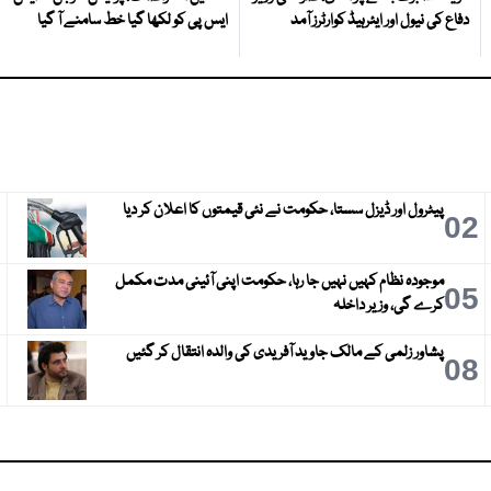
دفاع کی نیول اور ایئرہیڈ کوارٹرز آمد
ایس پی کو لکھا گیا خط سامنے آ گیا
پیٹرول اور ڈیزل سستا، حکومت نے نئی قیمتوں کا اعلان کر دیا
3
02
موجودہ نظام کہیں نہیں جا رہا، حکومت اپنی آئینی مدت مکمل
6
05
کرے گی، وزیر داخلہ
پشاور زلمی کے مالک جاوید آفریدی کی والدہ انتقال کر گئیں
9
08