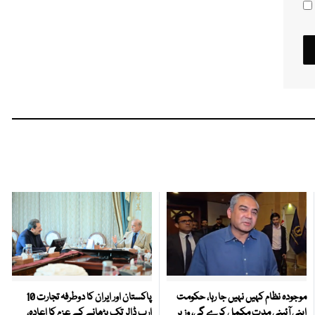
موجودہ نظام کہیں نہیں جا رہا، حکومت
پاکستان اور ایران کا دوطرفہ تجارت 10
اپنی آئینی مدت مکمل کرے گی، وزیر
ارب ڈالر تک بڑھانے کے عزم کا اعادہ،