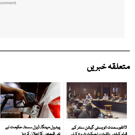
 comment.
متعلقہ خبریں
پیٹرول مہنگا، ڈیزل سستا، حکومت نے
لاانفورسمنٹ انویسٹی گیشن سنٹر کے
نئی قیمتوں کا اعلان کر دیا
قیام کیلئے پائلٹ پراجیکٹ شروع کرنے