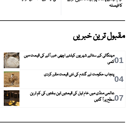
کا فیصلہ
مقبول ترین خبریں
مہنگائی کے ستائے شہریوں کیلئے اچھی خبر، آٹے کی قیمت میں
01
کمی
پنجاب حکومت نے گندم کی نئی قیمت مقرر کردی
04
عالمی منڈی میں خام تیل کی قیمتیں تین ہفتوں کی کم ترین
07
سطح پر آ گئیں