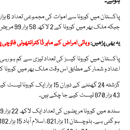
ہوئے۔
جبکہ ملک بھر میں کورونا کے 2 لاکھ 58 ہزار 99 مریض صحت یاب ہوچکے ہیں۔
یہ بھی پڑھیں:
وبائی امراض کے ماہر ڈاکٹرانتھونی فاؤچی پر ک
پاکستان میں کورونا کیسز کی تعداد تیزی سے کم ہو رہی
اعداد و شمار کے مطابق اس وقت ملک بھر میں کورونا کے ایکٹیو کیسز کی
43 ہزار 870 ٹیسٹ کیے جا چکے ہیں۔