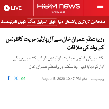
LIVE
9 Aug, 2026
صفحۂ اول
تازہ ترین
پاکستان
دنیا
ایران-اسرائیل جنگ
کھیل
انٹرٹینمنٹ
وزیراعظم عمران خان سے آل پارٹیز حریت کانفرنس
کے وفد کی ملاقات
کشمیر کی قانونی حیثیت کو تبدیل کر کے کشمیریوں کی
آواز کو دبایا نہیں جا سکتا، وزیراعظم عمران خان
|
شائع
August 5, 2020 10:47 PM
ویب ڈیسک