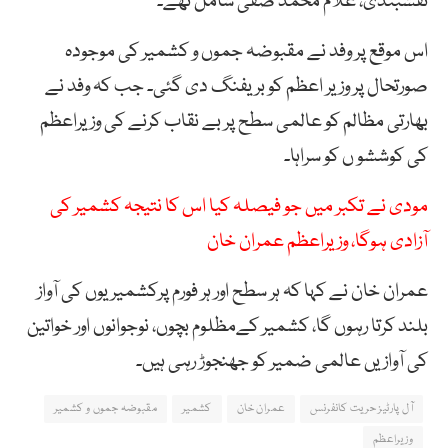
نقشبندی، غلام محمد صفی شامل تھے۔
اس موقع پر وفد نے مقبوضہ جموں و کشمیر کی موجودہ
صورتحال پر وزیر اعظم کو بریفنگ دی گئی۔ جب کہ وفد نے
بھارتی مظالم کو عالمی سطح پر بے نقاب کرنے کی وزیراعظم
کی کوششو ں کو سراہا۔
مودی نے تکبر میں جو فیصلہ کیا اس کا نتیجہ کشمیر کی
آزادی ہوگا، وزیراعظم عمران خان
عمران خان نے کہا کہ ہر سطح اور ہر فورم پرکشمیریوں کی آواز
بلند کرتا رہوں گا، کشمیر کےمظلوم بچوں، نوجوانوں اور خواتین
کی آوازیں عالمی ضمیر کو جھنجوڑ رہی ہیں۔
آل پارٹیز حریت کانفرنس
عمران خان
کشمیر
مقبوضہ جموں و کشمیر
وزیراعظم