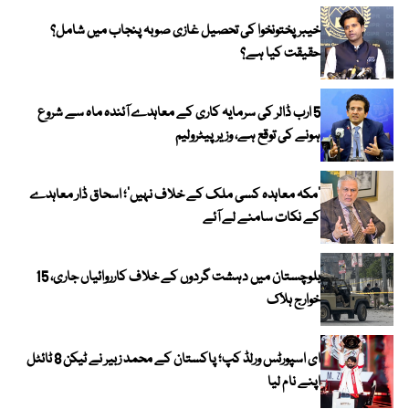
خیبر پختونخوا کی تحصیل غازی صوبہ پنجاب میں شامل؟
حقیقت کیا ہے؟
5 ارب ڈالر کی سرمایہ کاری کے معاہدے آئندہ ماہ سے شروع
ہونے کی توقع ہے، وزیر پیٹرولیم
‘مکہ معاہدہ کسی ملک کے خلاف نہیں’؛ اسحاق ڈار معاہدے
کے نکات سامنے لے آئے
بلوچستان میں دہشت گردوں کے خلاف کارروائیاں جاری، 15
خوارج ہلاک
ای اسپورٹس ورلڈ کپ؛ پاکستان کے محمد زبیر نے ٹیکن 8 ٹائٹل
اپنے نام لیا