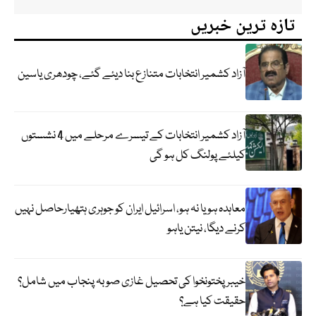
تازہ ترین خبریں
آزاد کشمیر انتخابات متنازع بنا دیئے گئے، چودھری یاسین
آزاد کشمیر انتخابات کے تیسرے مرحلے میں 4 نشستوں
کیلئے پولنگ کل ہو گی
معاہدہ ہو یا نہ ہو، اسرائیل ایران کو جوہری ہتھیارحاصل نہیں
کرنے دیگا، نیتن یاہو
خیبر پختونخوا کی تحصیل غازی صوبہ پنجاب میں شامل؟
حقیقت کیا ہے؟