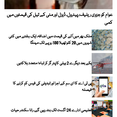
عوام کو جزوی ریلیف، پیٹرول، ڈیزل اور مٹی کے تیل کی قیمتوں میں
4 روز میں سونے کی قیمت میں بڑا اضافہ
کمی
ملک بھر میں آٹے کی قیمت میں اضافہ، ایک ہفتے میں کئی
شہروں میں 20 کلو تھیلا 100 روپے تک مہنگا
یکے بعد دیگرے 2 ہیلی کاپٹر گر کر تباہ؛ متعدد ہلاکتیں
پی ٹی اے کا ای سم کے اجرا اور تبدیلی کی فیس کم کرنے کا
فیصلہ
تعلیمی ادارے 24 اگست تک بند رہیں گے، رانا سکندر حیات