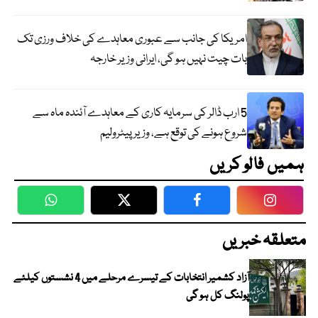
امریکا کی جانب سے عبوری معاہدے کی خلاف ورزی تک
بات چیت نہیں ہو گی، ایرانی وزیر خارجہ
5 ارب ڈالر کی سرمایہ کاری کے معاہدے آئندہ ماہ سے
شروع ہونے کی توقع ہے، وزیر پیٹرولیم
ہمیں فالو کریں
WhatsApp
Twitter
Facebook
Faceboo
متعلقہ خبریں
آزاد کشمیر انتخابات کے تیسرے مرحلے میں 4 نشستوں کیلئے
پولنگ کل ہو گی