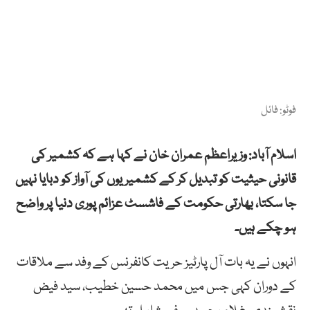
فوٹو: فائل
اسلام آباد: وزیراعظم عمران خان نے کہا ہے کہ کشمیر کی
قانونی حیثیت کو تبدیل کر کے کشمیریوں کی آواز کو دبایا نہیں
جا سکتا، بھارتی حکومت کے فاشسٹ عزائم پوری دنیا پر واضح
ہو چکے ہیں۔
انہوں نے یہ بات آل پارٹیز حریت کانفرنس کے وفد سے ملاقات
کے دوران کہی جس میں محمد حسین خطیب، سید فیض