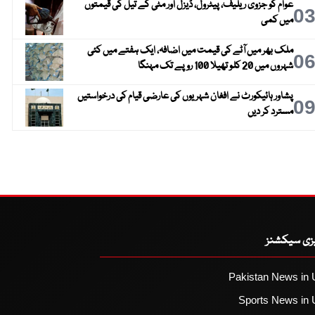
عوام کو جزوی ریلیف، پیٹرول، ڈیزل اور مٹی کے تیل کی قیمتوں
0
میں کمی
ملک بھر میں آٹے کی قیمت میں اضافہ، ایک ہفتے میں کئی
0
شہروں میں 20 کلو تھیلا 100 روپے تک مہنگا
پشاور ہائیکورٹ نے افغان شہریوں کی عارضی قیام کی درخواستیں
0
مسترد کر دیں
یزی سیکشنز
Pakistan News in 
Sports News in 