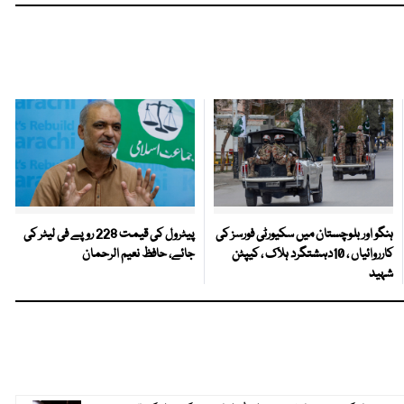
ہنگو اور بلوچستان میں سکیورٹی فورسز کی
پیٹرول کی قیمت 228 روپے فی لیٹر کی
کارروائیاں ، 10دہشتگرد ہلاک ، کیپٹن
جائے، حافظ نعیم الرحمان
شہید