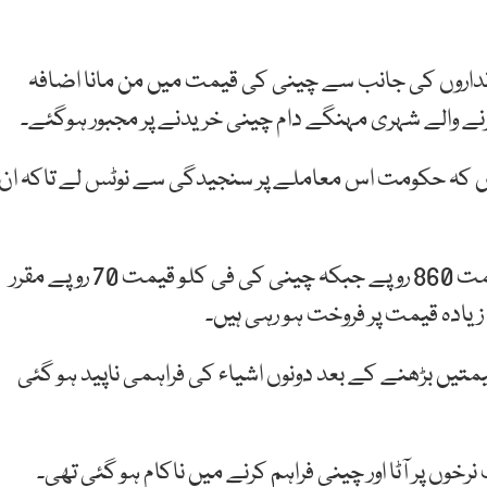
داروں کی جانب سے چینی کی قیمت میں من مانا اضافہ
نے والے شہری مہنگے دام چینی خریدنے پر مجبور ہوگئے۔
یں کہ حکومت اس معاملے پر سنجیدگی سے نوٹس لے تاکہ ان
واضح رہے کہ حکومت نے 20 کلو آٹے کے تھیلےکی قیمت 860 روپے جبکہ چینی کی فی کلو قیمت 70 روپے مقرر
زیادہ قیمت پر فروخت ہو رہی ہیں۔
قیمتیں بڑھنے کے بعد دونوں اشیاء کی فراہمی ناپید ہو گئی
رخوں پر آٹا اور چینی فراہم کرنے میں ناکام ہو گئی تھی۔