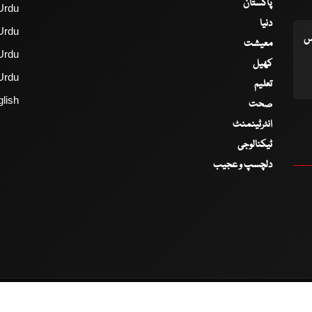
پاکستان
Urdu
دنیا
Urdu
اس
معیشت
Urdu
کھیل
Urdu
تعلیم
lish
صحت
انٹرٹینمنٹ
ٹیکنالوجی
دلچسپ و عجیب
2017 - 2026 © All Copyrights Reserved