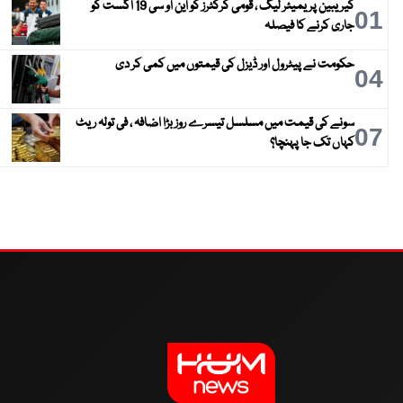
کیریبین پریمیئر لیگ ، قومی کرکٹرز کو این او سی 19 اگست کو
01
جاری کرنے کا فیصلہ
حکومت نے پیٹرول اور ڈیزل کی قیمتوں میں کمی کر دی
04
سونے کی قیمت میں مسلسل تیسرے روز بڑا اضافہ ، فی تولہ ریٹ
07
کہاں تک جا پہنچا؟