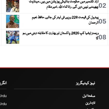
آزاد کشمیر میں حکومت بنانیکی پوزیشن میں ہیں ، مینڈیٹ
3
02
چھیننے نہیں دیں گے ، رانا ثناء اللہ ، امیر مقام
پیٹرول کی قیمت 228 روپے فی لیٹر کی جائے، حافظ نعیم
6
05
الرحمان
ویمنز ایشیا کپ 2026، پاکستان اور بھارت کا مقابلہ دبئی میں ہو
9
08
گا
نیوز کیٹیگریز
انگر
صفحۂ اول
Urdu
تازہ ترین
Urdu