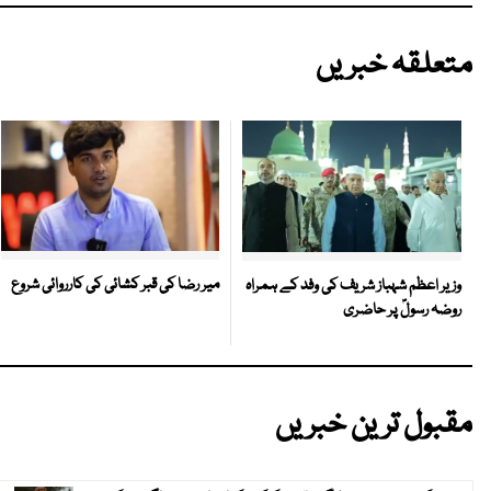
متعلقہ خبریں
میر رضا کی قبر کشائی کی کارروائی شروع
وزیر اعظم شہباز شریف کی وفد کے ہمراہ
روضہ رسولؐ پر حاضری
مقبول ترین خبریں