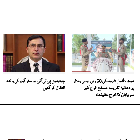
میجر طفیل شہید کی 68 ویں برسی ، مزار
چیئرمین پی ٹی آئی بیرسٹر گوہر کی والدہ
پر دعائیہ تقریب ، مسلح افواج کے
انتقال کر گئیں
سربراہان کا خراج عقیدت