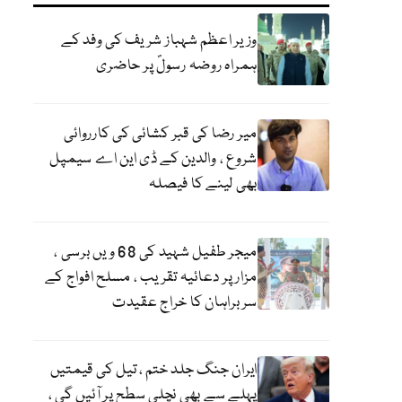
وزیر اعظم شہباز شریف کی وفد کے
ہمراہ روضہ رسولؐ پر حاضری
میر رضا کی قبر کشائی کی کارروائی
شروع ، والدین کے ڈی این اے سیمپل
بھی لینے کا فیصلہ
میجر طفیل شہید کی 68 ویں برسی ،
مزار پر دعائیہ تقریب ، مسلح افواج کے
سربراہان کا خراج عقیدت
ایران جنگ جلد ختم ، تیل کی قیمتیں
پہلے سے بھی نچلی سطح پر آئیں گی ،