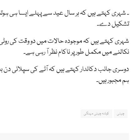
۔ شہری کہتے ہیں کہ ہر سال عید سے پہلے ایسا ہی ہوت
تشکیل دے۔
شہری کہتے ہیں کہ موجودہ حالات میں دو وقت کی روٹی
نکالنے میں مکمل طور پر ناکام نظر آ رہی ہے۔
دوسری جانب دکاندار کہتے ہیں کہ آٹے کی سپلائی دن 
ہم مجبور ہیں۔
چینی
کوئٹہ چینی مہنگی