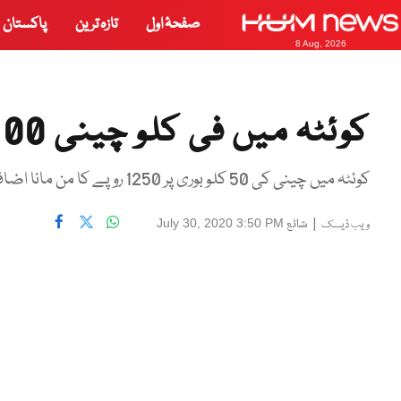
صفحۂ اول
تازہ ترین
پاکستان
8 Aug, 2026
کوئٹہ میں فی کلو چینی 100روپے فروخت ہونے لگی
کوئٹہ میں چینی کی 50 کلو بوری پر 1250 روپے کا من مانا اضافہ
|
شائع
July 30, 2020 3:50 PM
ویب ڈیسک