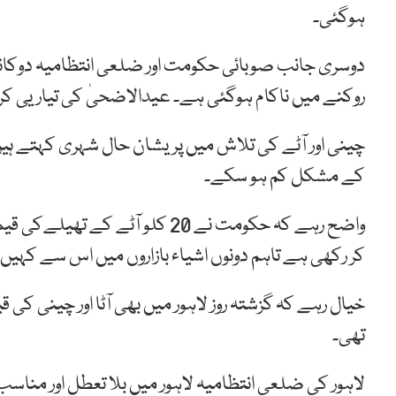
ہوگئی۔
دوسری جانب صوبائی حکومت اور ضلعی انتظامیہ دوکان
روکنے میں ناکام ہوگئی ہے۔ عیدالاضحیٰ کی تیاریی کر
چینی اور آٹے کی تلاش میں پریشان حال شہری کہتے ہ
کے مشکل کم ہو سکے۔
کر رکھی ہے تاہم دونوں اشیاء بازاروں میں اس سے کہیں 
خیال رہے کہ گزشتہ روز لاہور میں بھی آٹا اور چینی کی 
تھی۔
لاہور کی ضلعی انتظامیہ لاہور میں بلا تعطل اور مناسب ن