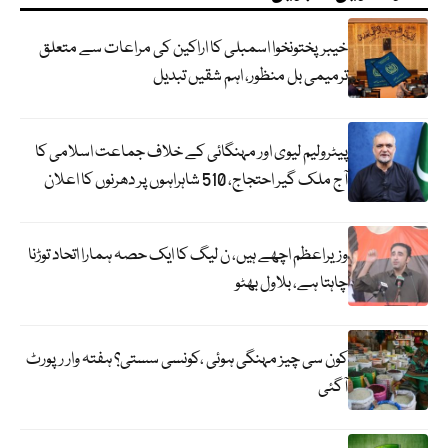
خیبرپختونخوا اسمبلی کا اراکین کی مراعات سے متعلق
ترمیمی بل منظور، اہم شقیں تبدیل
پیٹرولیم لیوی اور مہنگائی کے خلاف جماعت اسلامی کا
آج ملک گیر احتجاج، 510 شاہراہوں پر دھرنوں کا اعلان
وزیراعظم اچھے ہیں، ن لیگ کا ایک حصہ ہمارا اتحاد توڑنا
چاہتا ہے، بلاول بھٹو
کون سی چیز مہنگی ہوئی ،کونسی سستی؟ ہفتہ وار رپورٹ
آگئی