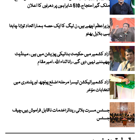
ملک گیر احتجاج، 510 شاہراہوں پر دھرنوں کا اعلان
وزیراعظم اچھے ہیں، ن لیگ کا ایک حصہ ہمارا اتحاد توڑنا چاہتا
ہے، بلاول بھٹو
آزاد کشمیر میں حکومت بنانیکی پوزیشن میں ہیں ، مینڈیٹ
چھیننے نہیں دیں گے ، رانا ثناء اللہ ، امیر مقام
آزاد کشمیرالیکشن تیسرا مرحلہ؛ضلع پونچھ اور پلندری میں
انتخابات مؤخر
جسٹس مسرت ہلالی ریٹائر؛خدمات ناقابل فراموش ہیں،چیف
جسٹس