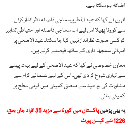
اضافہ ہو سکتا ہے۔
انہوں نے کہا کہ عید الفطر پرسماجی فاصلہ نظر انداز کرنے
سے کورونا پھیلا اس لیے اب سماجی فاصلہ اور احتیاطی تدابیر
کو کسی صورت نظرانداز نہیں کیا جا سکتا۔ عید الاضحیٰ پر
انتہائی سمجھ داری کے ساتھ فیصلے کرنے ہیں۔
معاون خصوصی نے کہا کہ عید الاضحیٰ کے لیے بہت پہلے
سے تیاری شروع کر دی تھی۔ اس کے لیے علمائے کرام سے
مشاورت کی اور عید سے متعلق کمیٹی میں قومی سطح پر
کمیٹی بنائی۔
یہ بھی پڑھیں
پاکستان میں کورونا سے مزید 35 افراد جاں بحق،
1226 نئے کیسز رپورٹ