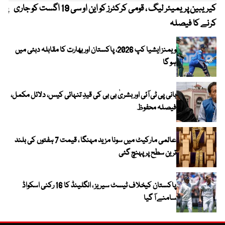
کیریبین پریمیئر لیگ ، قومی کرکٹرز کو این او سی 19 اگست کو جاری
پیٹ
کرنے کا فیصلہ
ویمنز ایشیا کپ 2026، پاکستان اور بھارت کا مقابلہ دبئی میں
ہو گا
بانی پی ٹی آئی اور بشریٰ بی بی کی قیدِ تنہائی کیس، دلائل مکمل،
فیصلہ محفوظ
عالمی مارکیٹ میں سونا مزید مہنگا ، قیمت 7 ہفتوں کی بلند
ترین سطح پر پہنچ گئی
پاکستان کیخلاف ٹیسٹ سیریز ، انگلینڈ کا 16 رکنی اسکواڈ
سامنے آ گیا