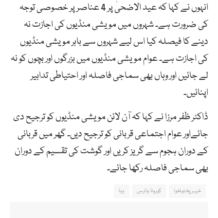
انہوں نے کہا کہ عید الاضحیٰ پر 4 عناصر پر خصوصی توجہ
کی ضرورت ہے۔ شہروں میں مویشی منڈیوں کی اجازت نہ
دینے کا فیصلہ کیا اس لیے شہروں سے باہر مویشی منڈیوں
کی اجازت ہے۔ عوام مویشی منڈیوں میں بزرگوں اور بچوں کو نہ
لے جائیں اور وہاں بھی سماجی فاصلہ اور احتیاطی تدابیر
اپنائیں۔
ڈاکٹر ظفر مرزا نے کہا کہ آن لائن مویشی منڈیوں کو ترجیح دی
جائےاور عوام اجتماعی قربانی کو ترجیح دیں۔ گھر میں قربانی
کے دوران ہجوم سے گریز کریں اور گوشت کی تقسیم کے دوران
بھی سماجی فاصلہ رکھا جائے۔
خیبرپختونخوا
کورونا وائرس
وبا