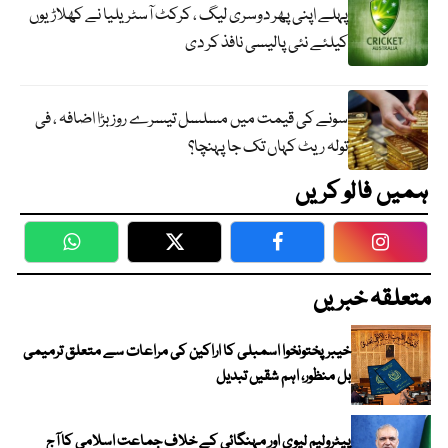
پہلے اپنی پھر دوسری لیگ ، کرکٹ آسٹریلیا نے کھلاڑیوں
کیلئے نئی پالیسی نافذ کر دی
سونے کی قیمت میں مسلسل تیسرے روز بڑا اضافہ ، فی
تولہ ریٹ کہاں تک جا پہنچا؟
ہمیں فالو کریں
WhatsApp
Twitter
Facebook
Faceboo
متعلقہ خبریں
خیبرپختونخوا اسمبلی کا اراکین کی مراعات سے متعلق ترمیمی
بل منظور، اہم شقیں تبدیل
پیٹرولیم لیوی اور مہنگائی کے خلاف جماعت اسلامی کا آج