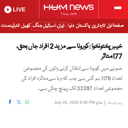
LIVE
7 Aug, 2026
صفحۂ اول
تازہ ترین
پاکستان
دنیا
ایران-اسرائیل جنگ
کھیل
انٹرٹینمنٹ
خیبرپختونخوا :کورونا سے مزید 2 افراد جاں بحق،
177متاثر
صوبے میں کورونا سےانتقال کرنے والوں کی مجموعی
تعداد 1178 ہو گئی ہے جب کہ وبا سےمتاثرہ افراد کی
مجموعی تعداد 33397 تک پہنچ چکی ہے۔
|
شائع
July 26, 2020 8:06 PM
ویب ڈیسک