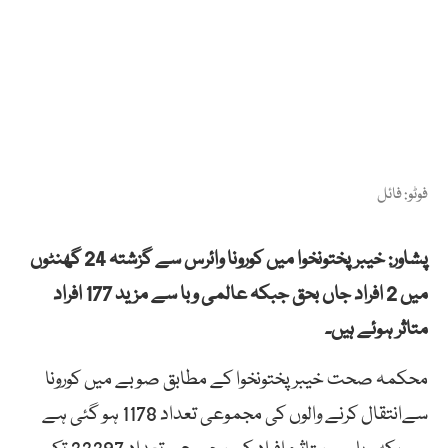
فوٹو: فائل
پشاور: خیبرپختونخوا میں کورونا وائرس سے گزشتہ 24 گھنٹوں
میں 2 افراد جاں بحق جبکہ عالمی وبا سے مزید 177 افراد
متاثر ہوئے ہیں۔
محکمہ صحت خیبرپختونخوا کے مطابق صوبے میں کورونا
سےانتقال کرنے والوں کی مجموعی تعداد 1178 ہو گئی ہے