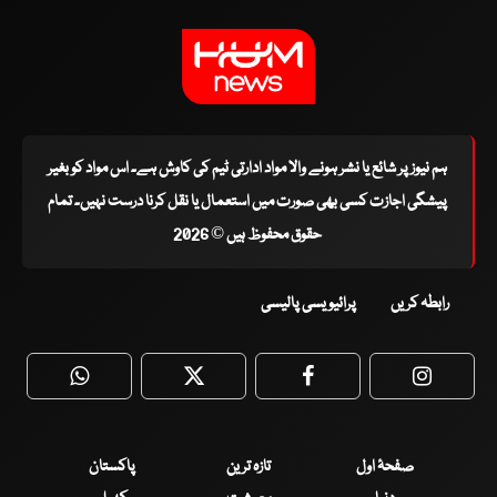
ہم نیوز پر شائع یا نشر ہونے والا مواد ادارتی ٹیم کی کاوش ہے۔ اس مواد کو بغیر
پیشگی اجازت کسی بھی صورت میں استعمال یا نقل کرنا درست نہیں۔ تمام
حقوق محفوظ ہیں © 2026
رابطہ کریں
پرائیویسی پالیسی
WhatsApp
Twitter
Facebook
Faceboo
صفحۂ اول
تازہ ترین
پاکستان