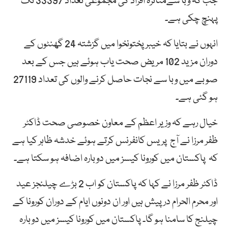
جب کہ وبا سےمتاثرہ افراد کی مجموعی تعداد 33397 تک
پہنچ چکی ہے۔
انہوں نے بتایا کہ خیبرپختونخوا میں گزشتہ 24 گھنٹوں کے
دوران مزید 102 مریض صحت یاب ہوئے ہیں جس کے بعد
صوبے میں وبا سے نجات حاصل کرنے والوں کی تعداد 27119
ہو گئی ہے۔
خیال رہے کہ وزیر اعظم کے معاون خصوصی صحت ڈاکٹر
ظفر مرزا نے آج پریس کانفرنس کرتے ہوئے خدشہ ظاہر کیا ہے
کہ پاکستان میں کورونا کیسز میں دوبارہ اضافہ ہو سکتا ہے۔
ڈاکٹر ظفر مرزا نے کہا کہ پاکستان کو اب 2 بڑے چیلنجز عید
اور محرم الحرام درپیش ہیں اور ان دونوں ایام کے دوران کورونا کے
چیلنج کا سامنا ہو گا۔ پاکستان میں کورونا کیسز میں دوبارہ