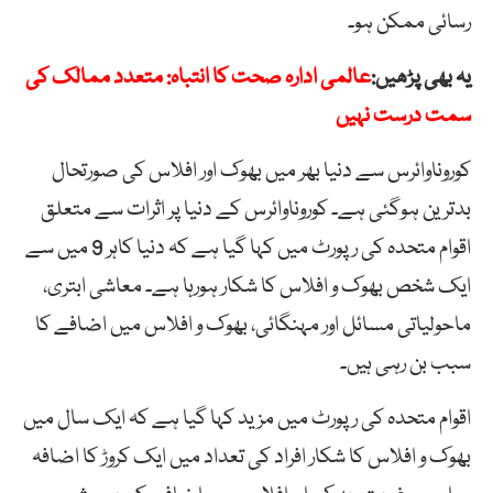
رسائی ممکن ہو۔
یہ بھی پڑھیں:
عالمی ادارہ صحت کا انتباہ: متعدد ممالک کی
سمت درست نہیں
کوروناوائرس سے دنیا بھر میں بھوک اور افلاس کی صورتحال
بدترین ہوگئی ہے۔ کوروناوائرس کے دنیا پر اثرات سے متعلق
اقوام متحدہ کی رپورٹ میں کہا گیا ہے کہ دنیا کاہر 9 میں سے
ایک شخص بھوک و افلاس کا شکار ہورہا ہے۔ معاشی ابتری،
ماحولیاتی مسائل اور مہنگائی، بھوک و افلاس میں اضافے کا
سبب بن رہی ہیں۔
اقوام متحدہ کی رپورٹ میں مزید کہا گیا ہے کہ ایک سال میں
بھوک و افلاس کا شکار افراد کی تعداد میں ایک کروڑ کا اضافہ