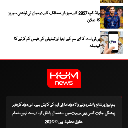
ورلڈ کپ 2027 کے میزبان ممالک کے درمیان ٹی ٹوئنٹی سیریز
کا اعلان
پی ٹی اے کا ای سم کے اجرا اور تبدیلی کی فیس کم کرنے کا
فیصلہ
ہم نیوز پر شائع یا نشر ہونے والا مواد ادارتی ٹیم کی کاوش ہے۔ اس مواد کو بغیر
پیشگی اجازت کسی بھی صورت میں استعمال یا نقل کرنا درست نہیں۔ تمام
حقوق محفوظ ہیں © 2026