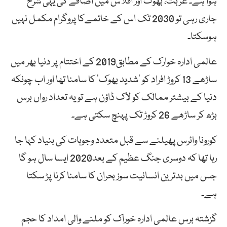
ہوا ہے۔ غربت، بھوک اور افلاس میں اضافے کی یہی شرح
جاری رہی تو 2030 تک اس کے خاتمےکا پروگرام مکمل نہیں
ہوسکتا۔
عالمی ادارہ خوارک کے مطابق2019 کے اختتام پر دنیا بھر میں
ساڑھے 13 کروڑ افراد کو ’شدید بھوک‘ کا سامنا تھا اور اب چونکہ
دنیا کے بیشتر ممالک کو لاک ڈاؤن ہے تو یہ تعداد رواں برس
بڑھ کر ساڑھے 26 کروڑ تک پہنچ سکتی ہے۔
کورونا وائرس پھیلنے سے قبل متعدد وجوہات کی بنیاد کہا جا
رہا تھا کہ دوسری جنگ عظیم کے بعد2020 ایسا سال ہو گا
جس میں بدترین انسانیت سوز بحران کا سامنا کرنا پڑ سکتا
ہے۔
گزشتہ برس عالمی ادارہ خوراک کو ملنے والی امداد کا حجم