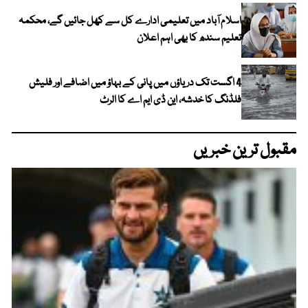
اسلام آباد میں تعلیمی ادارے کل سے کھل جائیں گے، محکمہ
تعلیم سندھ کا بھی اہم اعلان
4 اگست تک دریاؤں میں پانی کے بہاؤ میں اضافے اور فلیش
فلڈنگ کا خدشہ، این ڈی ایم اے کا الرٹ
مقبول ترین خبریں