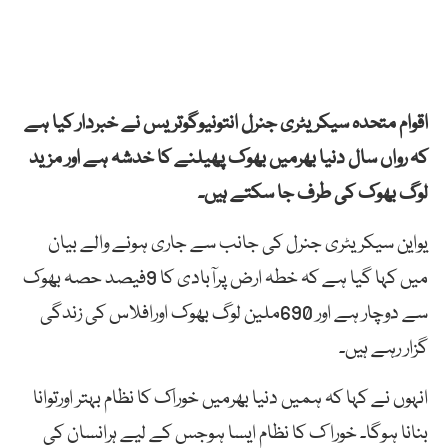
اقوام متحدہ سیکریٹری جنرل انتونیوگوتریس نے خبردار کیا ہے
کہ رواں سال دنیا بھرمیں بھوک پھیلنے کا خدشہ ہے اور مزید
لوگ بھوک کی طرف جا سکتے ہیں۔
یواین سیکریٹری جنرل کی جانب سے جاری ہونے والے بیان
میں کہا گیا ہے کہ خطہ ارض پرآبادی کا 9فیصد حصہ بھوک
سے دوچار ہے اور 690ملین لوگ بھوک اورافلاس کی زندگی
گزار رہے ہیں۔
انہوں نے کہا کہ ہمیں دنیا بھرمیں خوراک کا نظام بہتر اورتوانا
بنانا ہوگا۔ خورا ک کا نظام ایسا ہوجس کے لیے ہرانسان کی