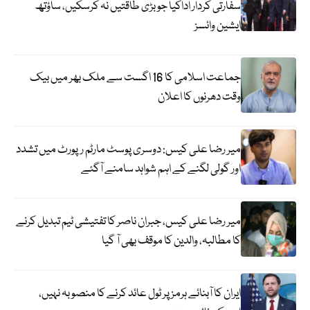
سفارتی کردار اداکیا جو بڑی طاقتیں نہ کرسکیں، ساؤتھ
ایشین وائسز
جماعت اسلامی کا 16 اگست سے ملک بھر میں بیک
وقت دھرنوں کا اعلان
میر رضا علی کیس: دوسری پوسٹ مارٹم رپورٹ میں تشدد
اور گولی لگنے کے اہم شواہد سامنے آگئے
میر رضا علی کیس، جبران ناصر کا تفتیشی ٹیم تبدیل کرنے
کا مطالبہ، والدین کا موقف بھی آ گیا
ایران کا آبنائے ہرمز پر ٹول عائد کرنے کا منصوبہ نہیں،