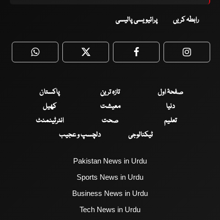
رابطہ کریں
پرائیویسی پالیسی
WhatsApp
Twitter
Facebook
Faceboo
صفحۂ اول
تازہ ترین
پاکستان
دنیا
معیشت
کھیل
تعلیم
صحت
انٹرٹینمنٹ
ٹیکنالوجی
دلچسپ و عجیب
Pakistan News in Urdu
Sports News in Urdu
Business News in Urdu
Tech News in Urdu