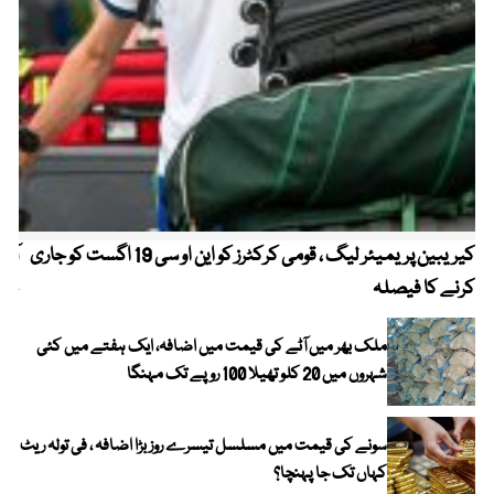
کیریبین پریمیئر لیگ ، قومی کرکٹرز کو این او سی 19 اگست کو جاری
آز
کرنے کا فیصلہ
چھی
ملک بھر میں آٹے کی قیمت میں اضافہ، ایک ہفتے میں کئی
شہروں میں 20 کلو تھیلا 100 روپے تک مہنگا
سونے کی قیمت میں مسلسل تیسرے روز بڑا اضافہ ، فی تولہ ریٹ
کہاں تک جا پہنچا؟