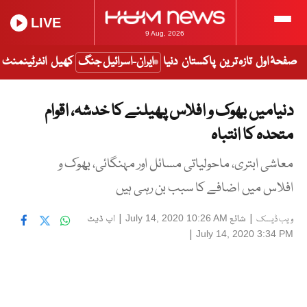
LIVE
9 Aug, 2026
صفحۂ اول
تازہ ترین
پاکستان
دنیا
ایران-اسرائیل جنگ
کھیل
انٹرٹینمنٹ
دنیامیں بھوک و افلاس پھیلنے کا خدشہ، اقوام
متحدہ کا انتباہ
معاشی ابتری، ماحولیاتی مسائل اور مہنگائی، بھوک و
افلاس میں اضافے کا سبب بن رہی ہیں
|
شائع
|
اپ ڈیٹ
July 14, 2020 10:26 AM
ویب ڈیسک
|
July 14, 2020 3:34 PM