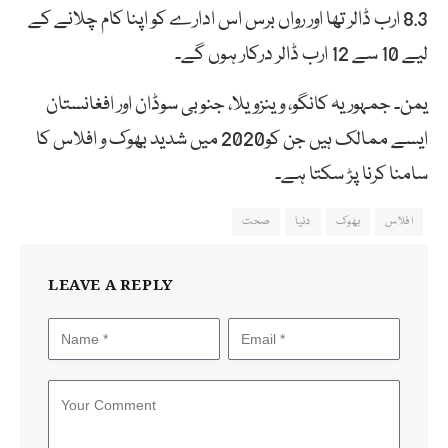
8.3 ارب ڈالر تھا اور رواں برس اس ادارے کو اپنا کام چلانے کے
لیے 10 سے 12 ارب ڈالر درکار ہوں گے۔
یمن۔ جمہوریہ کانگو، وینزویلا، جنوبی سوڈان اور افغانستان
ایسے ممالک ہیں جن کو2020 میں شدید بھوک و افلاس کا
سامنا کرنا پڑ سکتا ہے۔
افلاس
بھوک
دنیا
صحت
LEAVE A REPLY