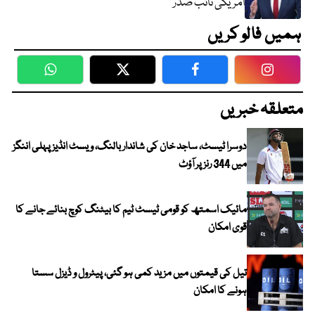
امریکی نائب صدر
ہمیں فالو کریں
WhatsApp
Twitter
Facebook
Faceboo
متعلقہ خبریں
دوسرا ٹیسٹ، ساجد خان کی شاندار بالنگ، ویسٹ انڈیز پہلی اننگز
میں 344 رنز پر آؤٹ
مائیک اسمتھ کو قومی ٹیسٹ ٹیم کا بیٹنگ کوچ بنائے جانے کا
قوی امکان
تیل کی قیمتوں میں مزید کمی ہو گئی، پیٹرول و ڈیزل سستا
ہونے کا امکان