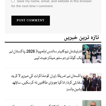
Save my name, email, and website in this browser
for the next time I comment.
تازہ ترین خبریں
انٹرنیشنل نیوکلیئر سائنس اولمپیاڈ 2026، پاکستان نے
ایک گولڈ اور دو سلور میڈلز جیت لیے
پاکستان نے امریکا، ایران کو مذاکرات کی میز پر لا کر وہ
سفارتی کردار اداکیا جو بڑی طاقتیں نہ کرسکیں، ساؤتھ
ایشین وائسز