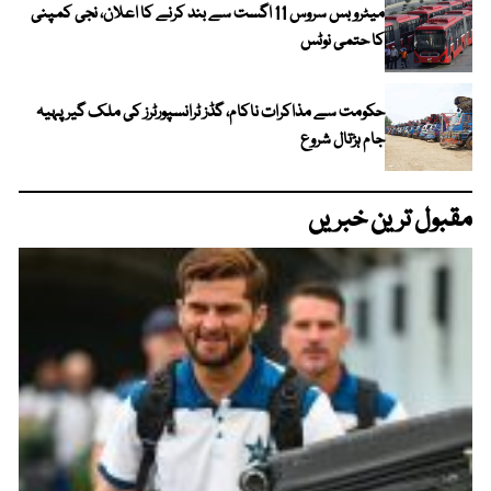
میٹرو بس سروس 11 اگست سے بند کرنے کا اعلان، نجی کمپنی
کا حتمی نوٹس
حکومت سے مذاکرات ناکام، گڈز ٹرانسپورٹرز کی ملک گیر پہیہ
جام ہڑتال شروع
مقبول ترین خبریں