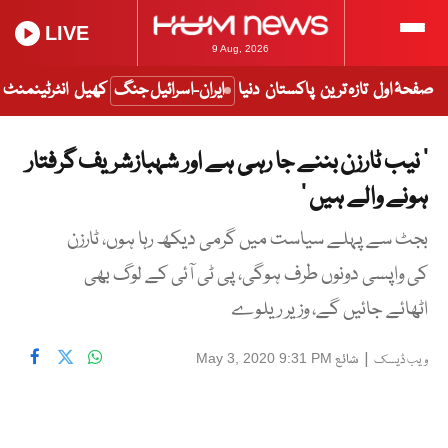
LIVE
9 Aug, 2026
صفحۂ اول
تازہ ترین
پاکستان
دنیا
ایران-اسرائیل جنگ
کھیل
انٹرٹینمنٹ
’ نیب ٹارزن بننے جا رہی ہے اور شہبازشریف گرفتار
ہونے والے ہیں ‘
بجٹ سے پہلے سیاست میں گرمی دیکھ رہا ہوں، ٹارزن
کی واپسی دونوں طرف ہوگی، پی ٹی آئی کے لوگ بھی
اٹھائے جائیں گے، وزیر ریلوے
|
شائع
May 3, 2020 9:31 PM
ویب ڈیسک