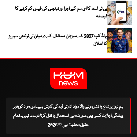
پی ٹی اے کا ای سم کے اجرا اور تبدیلی کی فیس کم کرنے کا
فیصلہ
ورلڈ کپ 2027 کے میزبان ممالک کے درمیان ٹی ٹوئنٹی سیریز
کا اعلان
ہم نیوز پر شائع یا نشر ہونے والا مواد ادارتی ٹیم کی کاوش ہے۔ اس مواد کو بغیر
پیشگی اجازت کسی بھی صورت میں استعمال یا نقل کرنا درست نہیں۔ تمام
حقوق محفوظ ہیں © 2026