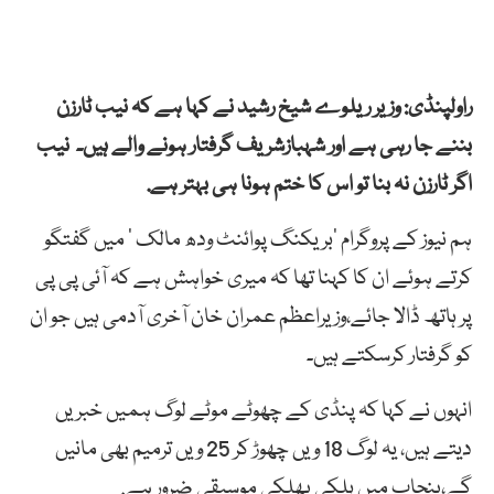
راولپنڈی: وزیر ریلوے شیخ رشید نے کہا ہے کہ نیب ٹارزن
بننے جا رہی ہے اور شہبازشریف گرفتار ہونے والے ہیں۔ نیب
اگر ٹارزن نہ بنا تو اس کا ختم ہونا ہی بہتر ہے.
ہم نیوز کے پروگرام ’بریکنگ پوائنٹ ودھ مالک ‘ میں گفتگو
کرتے ہوئے ان کا کہنا تھا کہ میری خواہش ہے کہ آئی پی پی
پر ہاتھ ڈالا جائے،وزیراعظم عمران خان آخری آدمی ہیں جو ان
کو گرفتار کرسکتے ہیں۔
انہوں نے کہا کہ پنڈی کے چھوٹے موٹے لوگ ہمیں خبریں
دیتے ہیں، یہ لوگ 18 ویں چھوڑ کر 25 ویں ترمیم بھی مانیں
گے،پنجاب میں ہلکی پھلکی موسیقی ضرور ہے.