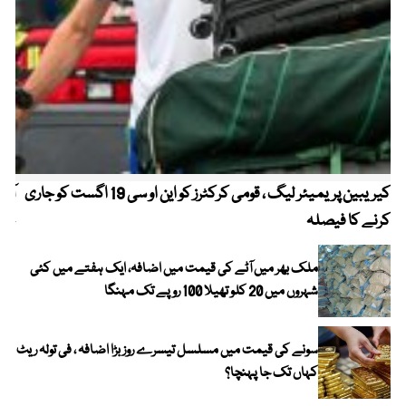
کیریبین پریمیئر لیگ ، قومی کرکٹرز کو این او سی 19 اگست کو جاری
آز
کرنے کا فیصلہ
چھی
ملک بھر میں آٹے کی قیمت میں اضافہ، ایک ہفتے میں کئی
شہروں میں 20 کلو تھیلا 100 روپے تک مہنگا
سونے کی قیمت میں مسلسل تیسرے روز بڑا اضافہ ، فی تولہ ریٹ
کہاں تک جا پہنچا؟