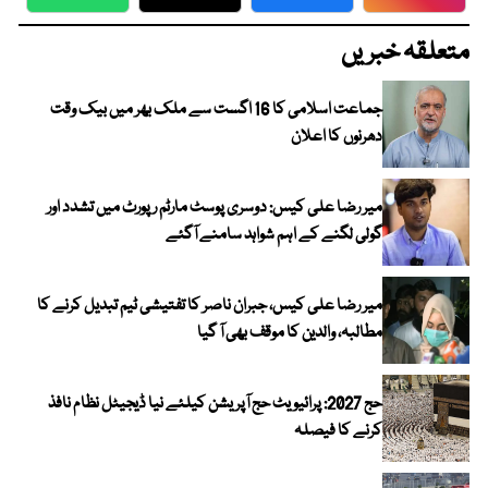
WhatsApp
Twitter
Facebook
Faceboo
متعلقہ خبریں
جماعت اسلامی کا 16 اگست سے ملک بھر میں بیک وقت
دھرنوں کا اعلان
میر رضا علی کیس: دوسری پوسٹ مارٹم رپورٹ میں تشدد اور
گولی لگنے کے اہم شواہد سامنے آگئے
میر رضا علی کیس، جبران ناصر کا تفتیشی ٹیم تبدیل کرنے کا
مطالبہ، والدین کا موقف بھی آ گیا
حج 2027: پرائیویٹ حج آپریشن کیلئے نیا ڈیجیٹل نظام نافذ
کرنے کا فیصلہ