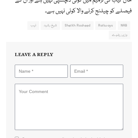
خان نیب کی ترمیم میں کوئی دلچسپی نہیں ہے اور ان کے
فیصلے کو چیلنج کرنے والا کوئی نہیں ہے۔
NAB
Railways
Sheikh Rasheed
شیخ رشید
نیب
وزیر ریلوے
LEAVE A REPLY