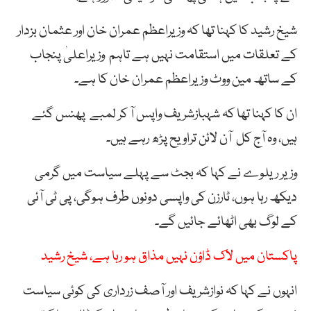
شیخ رشید کا کہنا تھا کہ وزیراعظم عمران خان اور عثمان بزدار
کے تعلقات میں استقامت نہیں ہے تاہم وزیراعلیٰ پنجاب
کے ساتھ مین ووٹ وزیراعظم عمران خان کا ہے۔
ان کا کہنا تھا کہ شہبازشریف واپس آ کر لمبے پھنس گئے
ہیں، وہ آج کل آن لائن تراویح پڑھ رہے ہیں۔
وزیر ریلوے نے کہا کہ بجٹ سے پہلے سیاست میں گرمی
دیکھ رہا ہوں، ٹارزن کی واپسی دونوں طرف ہوگی، پی ٹی آئی
کے لوگ بھی اٹھائے جائیں گے۔
پاکستان میں لاک ڈاؤن نہیں مذاق ہو رہا ہے، شیخ رشید
انہوں نے کہا کہ نوازشریف اور آصف زرداری کی کوئی سیاست