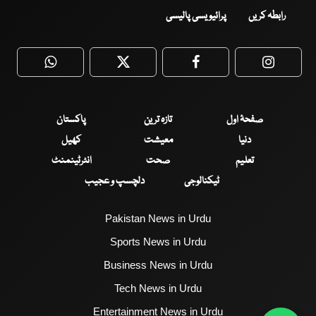
رابطہ کریں
پرائیویسی پالیسی
WhatsApp
Twitter
Facebook
Faceboo
صفحۂ اول
تازہ ترین
پاکستان
دنیا
معیشت
کھیل
تعلیم
صحت
انٹرٹینمنٹ
ٹیکنالوجی
دلچسپ و عجیب
Pakistan News in Urdu
Sports News in Urdu
Business News in Urdu
Tech News in Urdu
Entertainment News in Urdu