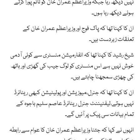
نہیں دیکھ رہا جبکہ وزیراعظم عمران خان کو ٹائم پورا کرتے
ہوئے دیکھ رہا ہوں۔
ان کا کہنا تھا کہ پاک فوج اور وزیراعظم عمران خان کے
تعلقات زبردست ہیں۔
شیخ رشید کا کہنا تھا کہ انفارمیشن منسٹری سے کوئی آدمی
خوش نہیں ہے اس منسٹری کو لوگ جیب کی گھڑی اور ہاتھ
کی چھڑی سمجھنا چاہتے ہیں۔
ان کا کہنا تھا کہ جنرل،میوزیشن اور پولیٹیشن کبھی ریٹائرڈ
نہیں ہوتے،لیفٹیننٹ جنرل ریٹائرڈ عاصم سلیم باجوہ کے
تمام بیانات سی پیک پر آئیں گے۔
انہوں نے کہا کہ جتنا وزیراعظم عمران خان کا عوام سے رابطہ