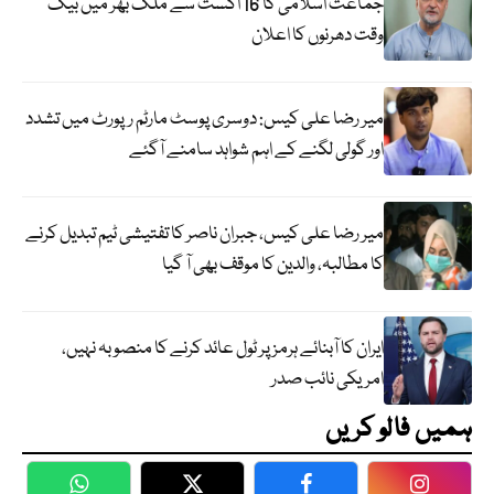
جماعت اسلامی کا 16 اگست سے ملک بھر میں بیک
وقت دھرنوں کا اعلان
میر رضا علی کیس: دوسری پوسٹ مارٹم رپورٹ میں تشدد
اور گولی لگنے کے اہم شواہد سامنے آگئے
میر رضا علی کیس، جبران ناصر کا تفتیشی ٹیم تبدیل کرنے
کا مطالبہ، والدین کا موقف بھی آ گیا
ایران کا آبنائے ہرمز پر ٹول عائد کرنے کا منصوبہ نہیں،
امریکی نائب صدر
ہمیں فالو کریں