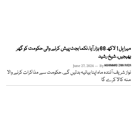
میرا بِل 1 لاکھ 68 ہزار آیا، نکما بجٹ پیش کرنے والی حکومت کو گھر
بھیجیں، شیخ رشید
June 27, 2024
By
MUHAMMAD ZAIN RAZA
نواز شریف آئندہ ماہ اپنا بیانیہ بدلیں گے، حکومت سے مذاکرات کرنے والا
منہ کالا کرے گا