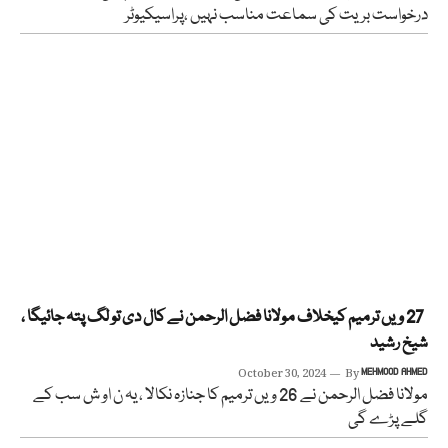
درخواست بریت کی سماعت مناسب نہیں ،پراسیکیوٹر
27 ویں ترمیم کیخلاف مولانا فضل الرحمن نے کال دی تو لگ پتہ جائیگا ،
شیخ رشید
October 30, 2024
By
MEHMOOD AHMED
مولانا فضل الرحمن نے 26 ویں ترمیم کا جنازہ نکالا ، یہ ن او ش سب کے
گلے پڑے گی