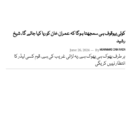
کوئی بیوقوف ہی سمجھتا ہوگا کہ عمران خان کو رہا کیا جائے گا، شیخ
رشید
June 26, 2024
By
MUHAMMAD ZAIN RAZA
ہر طرف بھوک ہی بھوک ہے، یہ لڑائی غریب کی ہے، قوم کسی لیڈر کا
انتظار نہیں کریگی