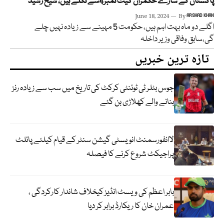
پاکستان کے سارے حکمران گیٹ نمبر4سے نکلے ہیں، شیخ رشید
June 18, 2024
By
ARSHAD KHAN
اگلے دو ماہ بہت اہم ہیں، حکومت 5 مہینے سے زیادہ نہیں چلے
گی،سابق وفاقی وزیر داخلہ
تازہ ترین خبریں
جوس بٹلر ٹی ٹوئنٹی کرکٹ کی تاریخ میں سب سے زیادہ رنز
بنانے والے کھلاڑی بن گئے
لاانفورسمنٹ انویسٹی گیشن سنٹر کے قیام کیلئے پائلٹ
پراجیکٹ شروع کرنے کا فیصلہ
بابر اعظم کی ویسٹ انڈیز کیخلاف شاندار کارکردگی ،
عمران خان کا ریکارڈ برابر کر دیا