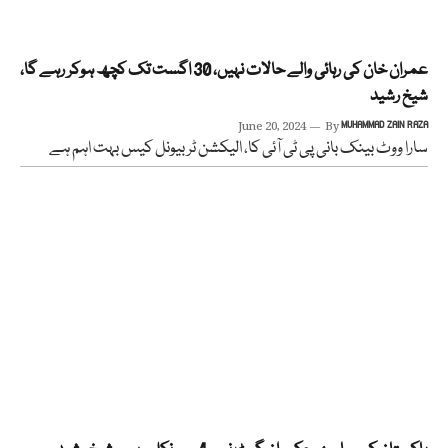
عمران خان کی رہائی والے حالات نہیں، 30 اگست تک کچھ ہوکر رہے گا،
شیخ رشید
June 20, 2024
By
MUHAMMAD ZAIN RAZA
سارا ووٹ بینک بانی پی ٹی آئی کا، الیکشن ٹربیونل کیس بہت اہم ہے