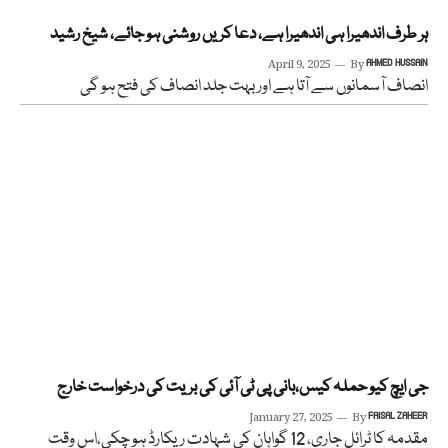
ہر طرف اندھیرا ہی اندھیرا ہے، دعا کریں روشنی ہو جائے، شیخ رشید
April 9, 2025
By
AHMED HUSSAIN
انصاف آسمانوں سے آتا ہے اور بہت جلد انصاف کی فتح ہو گی
‏جی ایچ کیو حملہ کیس،بانی پی ٹی آئی کی بریت کی درخواست خارج
January 27, 2025
By
FAISAL ZAHEER
مقدمہ کا ٹرائل جاری، 12 گواہان کی شہادت ریکارڈ ہو چکی،اس وقت