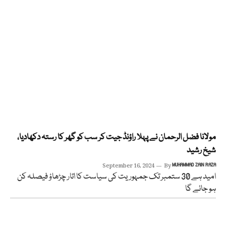
مولانا فضل الرحمان نے پہلا راؤنڈ جیت کر سب کو گھر کا رستہ دکھادیا،
شیخ رشید
September 16, 2024
By
MUHAMMAD ZAIN RAZA
امید ہے 30 ستمبر تک جمہوریت کی سیاست کا اتار چڑھاؤ فیصلہ کن
ہو جائے گا