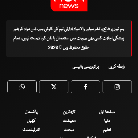
ہم نیوز پر شائع یا نشر ہونے والا مواد ادارتی ٹیم کی کاوش ہے۔ اس مواد کو بغیر
پیشگی اجازت کسی بھی صورت میں استعمال یا نقل کرنا درست نہیں۔ تمام
حقوق محفوظ ہیں © 2026
رابطہ کریں
پرائیویسی پالیسی
WhatsApp
Twitter
Facebook
Faceboo
صفحۂ اول
تازہ ترین
پاکستان
دنیا
معیشت
کھیل
تعلیم
صحت
انٹرٹینمنٹ