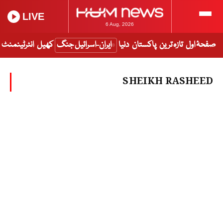
LIVE
6 Aug, 2026
صفحۂ اول
تازہ ترین
پاکستان
دنیا
ایران-اسرائیل جنگ
کھیل
انٹرٹینمنٹ
SHEIKH RASHEED