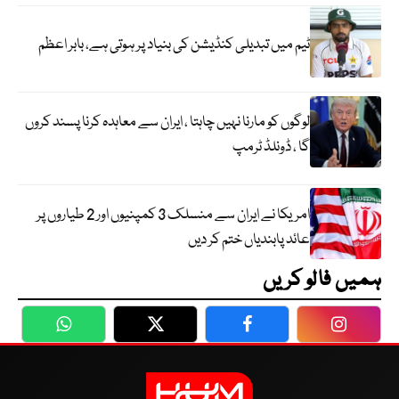
ٹیم میں تبدیلی کنڈیشن کی بنیاد پر ہوتی ہے، بابر اعظم
لوگوں کو مارنا نہیں چاہتا ، ایران سے معاہدہ کرنا پسند کروں
گا ، ڈونلڈ ٹرمپ
امریکا نے ایران سے منسلک 3 کمپنیوں اور 2 طیاروں پر
عائد پابندیاں ختم کر دیں
ہمیں فالو کریں
WhatsApp
Twitter
Facebook
Faceboo