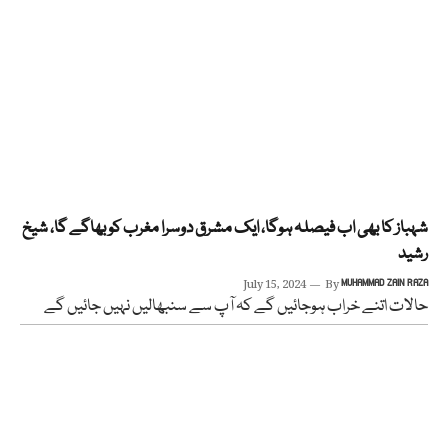
شہباز کا بھی اب فیصلہ ہوگا، ایک مشرق دوسرا مغرب کو بھاگے گا، شیخ
رشید
July 15, 2024
By
MUHAMMAD ZAIN RAZA
حالات اتنے خراب ہوجائیں گے کہ آپ سے سنبھالیں نہیں جائیں گے