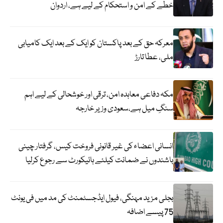
خطے کے امن و استحکام کے لیے ہے، اردوان
معرکہ حق کے بعد پاکستان کو ایک کے بعد ایک کامیابی
ملی، عطا تارڑ
مکہ دفاعی معاہدہ امن، ترقی اور خوشحالی کے لیے اہم
سنگِ میل ہے،سعودی وزیر خارجہ
انسانی اعضاء کی غیر قانونی فروخت کیس، گرفتار چینی
باشندوں نے ضمانت کیلئے ہائیکورٹ سے رجوع کرلیا
بجلی مزید مہنگی، فیول ایڈجسٹمنٹ کی مد میں فی یونٹ
75 پیسے اضافہ