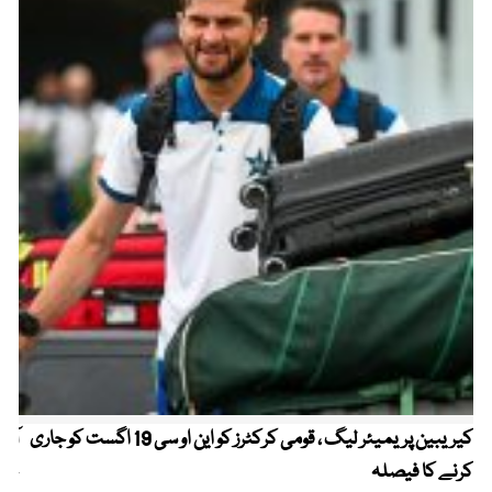
کیریبین پریمیئر لیگ ، قومی کرکٹرز کو این او سی 19 اگست کو جاری
آز
کرنے کا فیصلہ
چھی