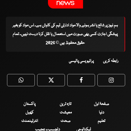
ہم نیوز پر شائع یا نشر ہونے والا مواد ادارتی ٹیم کی کاوش ہے۔ اس مواد کو بغیر
پیشگی اجازت کسی بھی صورت میں استعمال یا نقل کرنا درست نہیں۔ تمام
حقوق محفوظ ہیں © 2026
رابطہ کریں
پرائیویسی پالیسی
WhatsApp
Twitter
Facebook
Faceboo
صفحۂ اول
تازہ ترین
پاکستان
دنیا
معیشت
کھیل
تعلیم
صحت
انٹرٹینمنٹ
ٹیکنالوجی
دلچسپ و عجیب