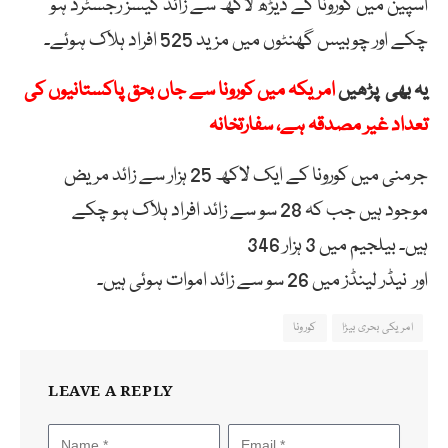
اسپین
میں
کورونا
کے
ڈیڑھ
لاکھ
سے
زائد
کیسز رجسٹرڈ ہو
چکے اور
چوبیس
گھنٹوں
میں
مزید
525
افراد
ہلاک ہوئے۔
یہ بھی پڑھیں
امریکہ میں کورونا سے جاں بحق پاکستانیوں کی
تعداد غیر مصدقہ ہے، سفارتخانہ
جرمنی
میں کورونا کے
ایک
لاکھ
25
ہزار
سے
زائد
مریض
موجود ہیں جب کہ 28
سو
سے
زائد
افراد ہلاک ہو چکے
ہیں۔
بیلجیم
میں 3
ہزار 346
اور
نیڈر
لینڈز
میں
26
سو
سے
زائد
اموات ہوئی ہیں۔
امریکی بحری بیڑا
کورونا
LEAVE A REPLY