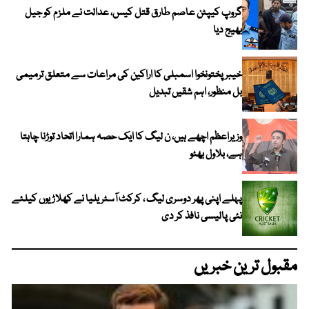
گروپ کیپٹن عاصم طارق قتل کیس، عدالت نے ملزم کو جیل
بھیج دیا
خیبرپختونخوا اسمبلی کا اراکین کی مراعات سے متعلق ترمیمی
بل منظور، اہم شقیں تبدیل
وزیراعظم اچھے ہیں، ن لیگ کا ایک حصہ ہمارا اتحاد توڑنا چاہتا
ہے، بلاول بھٹو
پہلے اپنی پھر دوسری لیگ ، کرکٹ آسٹریلیا نے کھلاڑیوں کیلئے
نئی پالیسی نافذ کر دی
مقبول ترین خبریں