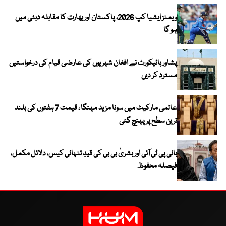
ویمنز ایشیا کپ 2026، پاکستان اور بھارت کا مقابلہ دبئی میں
ہو گا
پشاور ہائیکورٹ نے افغان شہریوں کی عارضی قیام کی درخواستیں
مسترد کر دیں
عالمی مارکیٹ میں سونا مزید مہنگا ، قیمت 7 ہفتوں کی بلند
ترین سطح پر پہنچ گئی
بانی پی ٹی آئی اور بشریٰ بی بی کی قیدِ تنہائی کیس، دلائل مکمل،
فیصلہ محفوظ