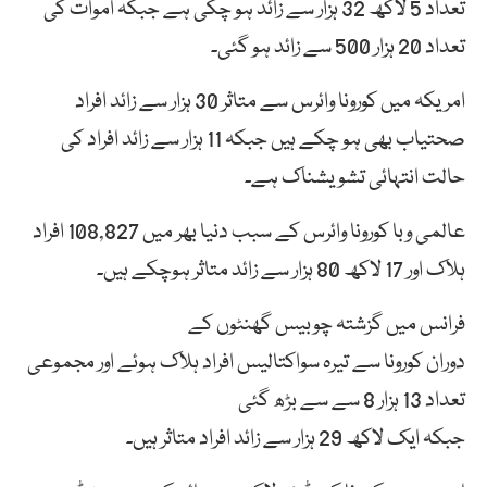
تعداد 5 لاکھ 32 ہزار سے زائد ہو چکی ہے جبکہ اموات کی
تعداد 20 ہزار 500 سے زائد ہو گئی۔
امریکہ میں کورونا وائرس سے متاثر 30 ہزار سے زائد افراد
صحتیاب بھی ہو چکے ہیں جبکہ 11 ہزار سے زائد افراد کی
حالت انتہائی تشویشناک ہے۔
عالمی وبا کورونا وائرس کے سبب دنیا بھر میں 108,827 افراد
ہلاک اور 17 لاکھ 80 ہزار سے زائد متاثر ہوچکے ہیں۔
فرانس
میں گزشتہ
چوبیس
گھنٹوں کے
دوران
کورونا
سے
تیرہ
سواکتالیس افراد ہلاک ہوئے اور مجموعی
تعداد 13
ہزار
8 سے سے بڑھ
گئی
جبکہ
ایک
لاکھ
29
ہزار
سے
زائد افراد متاثر ہیں۔