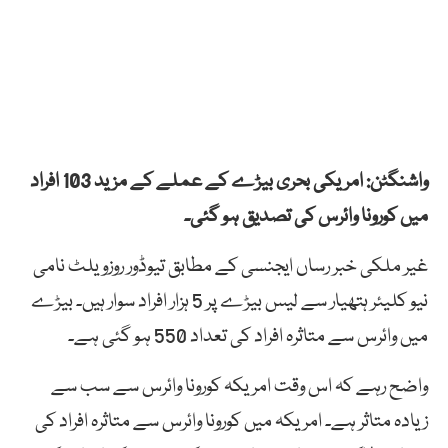
واشنگٹن: امریکی بحری بیڑے کے عملے کے مزید 103 افراد
میں کورونا وائرس کی تصدیق ہو گئی۔
غیر ملکی خبر رساں ایجنسی کے مطابق تیوڈور روزویلٹ نامی
نیو کلیئر ہتھیار سے لیس بیڑے پر 5 ہزار افراد سوار ہیں۔ بیڑے
میں وائرس سے متاثرہ افراد کی تعداد 550 ہو گئی ہے۔
واضح رہے کہ اس وقت امریکہ کورونا وائرس سے سب سے
زیادہ متاثر ہے۔ امریکہ میں کورونا وائرس سے متاثرہ افراد کی