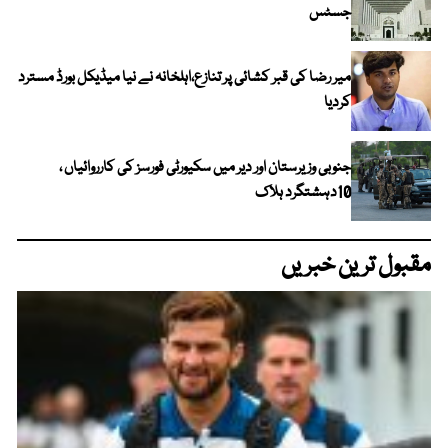
جسٹس
میر رضا کی قبر کشائی پر تنازع،اہلخانہ نے نیا میڈیکل بورڈ مسترد
کردیا
جنوبی وزیرستان اور دیر میں سکیورٹی فورسز کی کارروائیاں ،
10دہشتگرد ہلاک
مقبول ترین خبریں