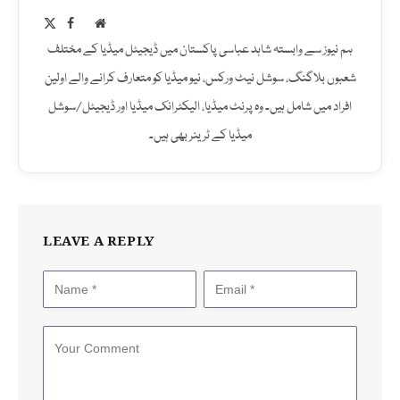
Facebook
X
Website
(Twitter)
ہم نیوز سے وابستہ شاہد عباسی پاکستان میں ڈیجیٹل میڈیا کے مختلف
شعبوں بلاگنگ، سوشل نیٹ ورکس، نیو میڈیا کو متعارف کرانے والے اولین
افراد میں شامل ہیں۔ وہ پرنٹ میڈیا، الیکٹرانک میڈیا اور ڈیجیٹل/سوشل
میڈیا کے ٹرینر بھی ہیں۔
LEAVE A REPLY