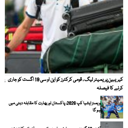
کیریبین پریمیئر لیگ ، قومی کرکٹرز کو این او سی 19 اگست کو جاری
پیٹ
کرنے کا فیصلہ
ویمنز ایشیا کپ 2026، پاکستان اور بھارت کا مقابلہ دبئی میں
ہو گا