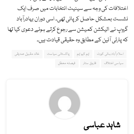
اختلافات کی وجہ سے سینیٹ انتخابات میں صرف ایک
نشست بمشکل حاصل کر پائی تھی۔ اسی دوران بہادرآباد
گروپ نے الیکشن کمیشن سے رجوع کرتے ہوئے دعوی کیا تھا
کہ پارٹی آئین کے مطابق وہ حقیقی قیادت ہیں۔
اسلام آباد ہائی کورٹ
ایم کیو ایم
پاکستانی سیاست
خالد مقبول صدیقی
سیاسی اختلاف
فاروق ستار
فیصلہ معطل
شاہد عباسی