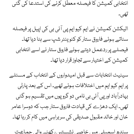
انتخابی کمیشن کا فیصلہ معطل کرنے کی استدعا کی گئی
تھی۔
الیکشن کمیشن نے ایم کیو ایم پی آئی بی کی اپیل پر فیصلہ
سناتے ہوئے فاروق ستار کو کنوینئر شپ سے ہٹا دیا تھا۔
فیصلے پر ردعمل دیتے ہوئے فاروق ستار نے اسے انتخابی
کمیشن کے اختیار سے تجاوز قرار دیا تھا۔
سینیٹ انتخابات سے قبل امیدواروں کے انتخاب کے مسئلے
پر ایم کیو ایم میں اختلافات ہوئے تھے۔ اس کے بعد پارٹی
بہادرآباد اور پی آئی بی نامی دو گروپوں میں تقسیم ہو گئی
تھی۔ ایک دھڑے کی قیادت فاروق ستار جب کہ دوسرا عامر
خان اور خالد مقبول صدیقی کی سربراہی میں کام کر رہا تھا۔
سندھ اسمبلی میں خاصی نشستیں رکھنے والی جماعت