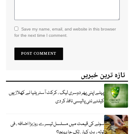
Save my name, email, and website in this browser
for the next time I comment.
تازہ ترین خبریں
پہلے اپنی پھر دوسری لیگ ، کرکٹ آسٹریلیا نے کھلاڑیوں
کیلئے نئی پالیسی نافذ کر دی
سونے کی قیمت میں مسلسل تیسرے روز بڑا اضافہ ، فی
تولہ ریٹ کہاں تک جا پہنچا؟