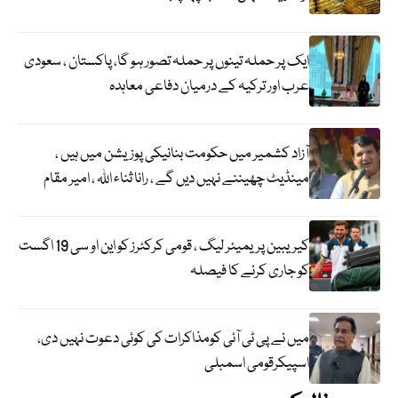
ایک پر حملہ تینوں پر حملہ تصور ہو گا، پاکستان ، سعودی
عرب اور ترکیہ کے درمیان دفاعی معاہدہ
آزاد کشمیر میں حکومت بنانیکی پوزیشن میں ہیں ،
مینڈیٹ چھیننے نہیں دیں گے ، رانا ثناء اللہ ، امیر مقام
کیریبین پریمیئر لیگ ، قومی کرکٹرز کو این او سی 19 اگست
کو جاری کرنے کا فیصلہ
میں نے پی ٹی آئی کومذاکرات کی کوئی دعوت نہیں دی،
اسپیکرقومی اسمبلی