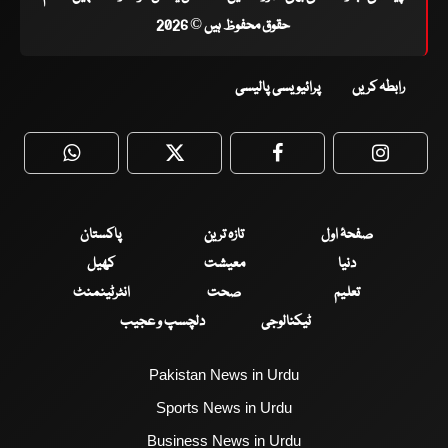
حقوق محفوظ ہیں © 2026
رابطہ کریں
پرائیویسی پالیسی
WhatsApp
Twitter
Facebook
Faceboo
صفحۂ اول
تازہ ترین
پاکستان
دنیا
معیشت
کھیل
تعلیم
صحت
انٹرٹینمنٹ
ٹیکنالوجی
دلچسپ و عجیب
Pakistan News in Urdu
Sports News in Urdu
Business News in Urdu