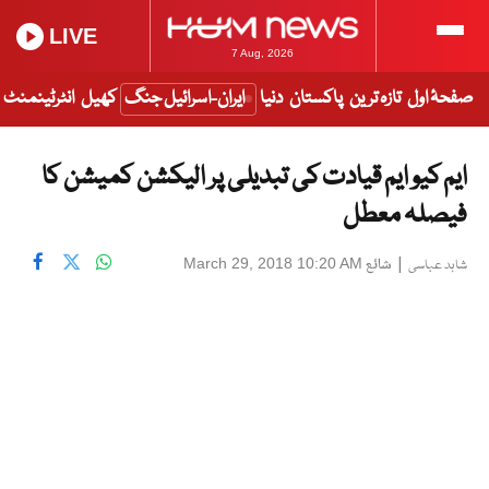
LIVE
7 Aug, 2026
صفحۂ اول
تازہ ترین
پاکستان
دنیا
ایران-اسرائیل جنگ
کھیل
انٹرٹینمنٹ
ایم کیو ایم قیادت کی تبدیلی پر الیکشن کمیشن کا
فیصلہ معطل
|
شائع
March 29, 2018 10:20 AM
شاہد عباسی