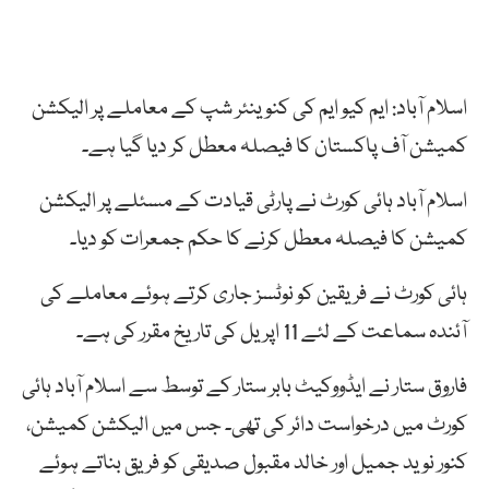
اسلام آباد: ایم کیو ایم کی کنوینئر شپ کے معاملے پر الیکشن
کمیشن آف پاکستان کا فیصلہ معطل کر دیا گیا ہے۔
اسلام آباد ہائی کورٹ نے پارٹی قیادت کے مسئلے پر الیکشن
کمیشن کا فیصلہ معطل کرنے کا حکم جمعرات کو دیا۔
ہائی کورٹ نے فریقین کو نوٹسز جاری کرتے ہوئے معاملے کی
آئندہ سماعت کے لئے 11 اپریل کی تاریخ مقرر کی ہے۔
فاروق ستار نے ایڈووکیٹ بابر ستار کے توسط سے اسلام آباد ہائی
کورٹ میں درخواست دائر کی تھی۔ جس میں الیکشن کمیشن،
کنور نوید جمیل اور خالد مقبول صدیقی کو فریق بناتے ہوئے