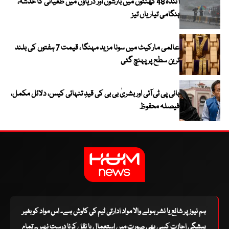
آئندہ 48 گھنٹوں میں بارشوں اور دریاؤں میں طغیانی کا خدشہ،
ہنگامی تیاریاں تیز
عالمی مارکیٹ میں سونا مزید مہنگا ، قیمت 7 ہفتوں کی بلند
ترین سطح پر پہنچ گئی
بانی پی ٹی آئی اور بشریٰ بی بی کی قیدِ تنہائی کیس، دلائل مکمل،
فیصلہ محفوظ
ہم نیوز پر شائع یا نشر ہونے والا مواد ادارتی ٹیم کی کاوش ہے۔ اس مواد کو بغیر
پیشگی اجازت کسی بھی صورت میں استعمال یا نقل کرنا درست نہیں۔ تمام