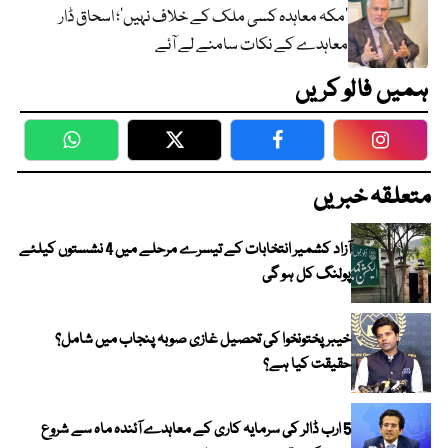
‘مکہ معاہدہ کسی ملک کے خلاف نہیں’؛ اسحاق ڈار
معاہدے کے نکات سامنے لے آئے
ہمیں فالو کریں
WhatsApp
Twitter
Facebook
Faceboo
متعلقہ خبریں
آزاد کشمیر انتخابات کے تیسرے مرحلے میں 4 نشستوں کیلئے
پولنگ کل ہو گی
خیبر پختونخوا کی تحصیل غازی صوبہ پنجاب میں شامل؟
حقیقت کیا ہے؟
5 ارب ڈالر کی سرمایہ کاری کے معاہدے آئندہ ماہ سے شروع