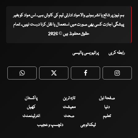
ہم نیوز پر شائع یا نشر ہونے والا مواد ادارتی ٹیم کی کاوش ہے۔ اس مواد کو بغیر
پیشگی اجازت کسی بھی صورت میں استعمال یا نقل کرنا درست نہیں۔ تمام
حقوق محفوظ ہیں © 2026
رابطہ کریں
پرائیویسی پالیسی
WhatsApp
Twitter
Facebook
Faceboo
صفحۂ اول
تازہ ترین
پاکستان
دنیا
معیشت
کھیل
تعلیم
صحت
انٹرٹینمنٹ
ٹیکنالوجی
دلچسپ و عجیب