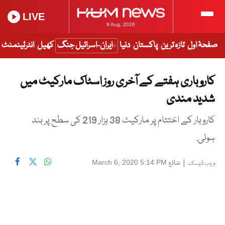
LIVE
9 Aug, 2026
صفحۂ اول
تازہ ترین
پاکستان
دنیا
ایران-اسرائیل جنگ
کھیل
انٹرٹینمنٹ
کاروباری ہفتے کے آخری روز اسٹاک مارکیٹ میں
شدید مندی
کاروبار کے اختتام پر مارکیٹ 38 ہزار 219 کی سطح پر بند
ہوئی.
|
شائع
March 6, 2020 5:14 PM
ویب ڈیسک