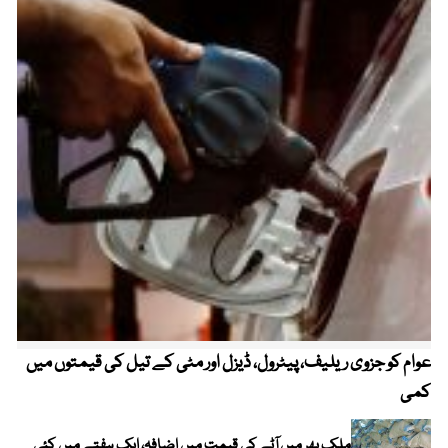
عوام کو جزوی ریلیف، پیٹرول، ڈیزل اور مٹی کے تیل کی قیمتوں میں
4 روز میں سونے کی قیمت میں بڑا اضافہ
کمی
ملک بھر میں آٹے کی قیمت میں اضافہ، ایک ہفتے میں کئی