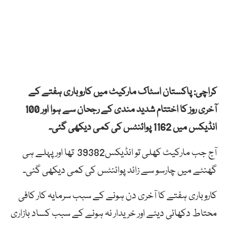
کراچی: پاکستان اسٹاک مارکیٹ میں کاروباری ہفتے کے
آخری روز کا اختتام شدید مندی کے رجحان سے ہوا اور 100
انڈیکس میں 1162 پوائنٹس کی کمی دیکھی گئی۔
آج جب مارکیٹ کھلی تو انڈیکس39382 تھا اور پہلے ہی
گھنٹے میں چارسو سے زائد پوائنٹس کی کمی دیکھی گئی۔
کاروباری ہفتے کا آخری دن ہونے کے سبب سرمایہ کار کافی
محتاط دکھائی دیئے اور خریدار نہ ہونے کے سبب کساد بازاری