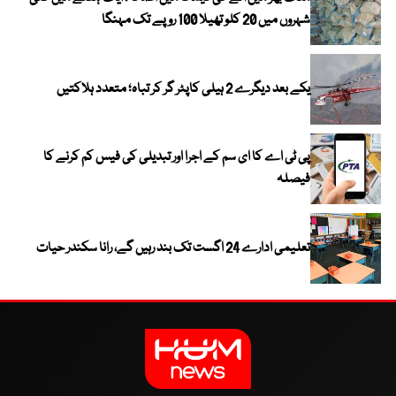
شہروں میں 20 کلو تھیلا 100 روپے تک مہنگا
یکے بعد دیگرے 2 ہیلی کاپٹر گر کر تباہ؛ متعدد ہلاکتیں
پی ٹی اے کا ای سم کے اجرا اور تبدیلی کی فیس کم کرنے کا
فیصلہ
تعلیمی ادارے 24 اگست تک بند رہیں گے، رانا سکندر حیات