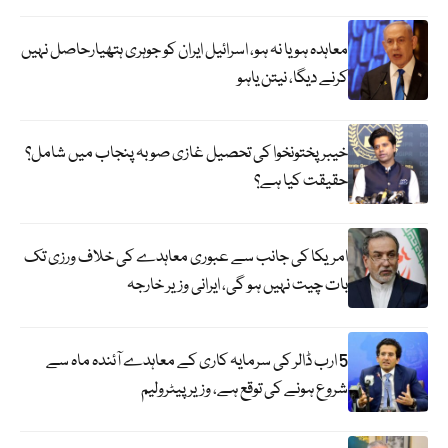
معاہدہ ہو یا نہ ہو، اسرائیل ایران کو جوہری ہتھیارحاصل نہیں
کرنے دیگا، نیتن یاہو
خیبر پختونخوا کی تحصیل غازی صوبہ پنجاب میں شامل؟
حقیقت کیا ہے؟
امریکا کی جانب سے عبوری معاہدے کی خلاف ورزی تک
بات چیت نہیں ہو گی، ایرانی وزیر خارجہ
5 ارب ڈالر کی سرمایہ کاری کے معاہدے آئندہ ماہ سے
شروع ہونے کی توقع ہے، وزیر پیٹرولیم