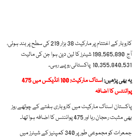
کاروبار کے اختتام پر مارکیٹ 38 ہزار 219 کی سطح پر بند ہوئی،
آج 198,565,890 شیئرز کا لین دین ہوا جن کی مالیت
10,355,840,531 پاکستانی روپے رہی۔
یہ بھی پڑھیں: ا
سٹاک مارکیٹ: 100 انڈیکس میں 475
پوائنٹس کا اضافہ
پاکستان اسٹاک مارکیٹ میں کاروباری ہفتے کے چوتھے روز
بھی مثبت رحجان رہا اور 475 پوائنٹس کا اضافہ ہوا تھا۔
جمعرات کو مجموعی طور پر 340 کمپنیز کے شیئرز میں