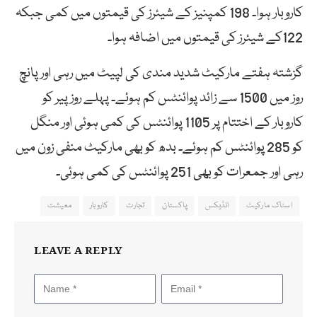
کاروبار ہوا۔ 198 کمپنیز کے شیئرز کی قیمتوں میں کمی جبکہ
122کے شیئرز کی قیمتوں میں اضافہ ہوا۔
گزشتہ ہفتے مارکیٹ شدید مندی کی لپیٹ میں رہی اور پانچ
روز میں 1500 سے زائد پوائنٹس کم ہوئے۔ پہلے روز پیر کو
کاروبار کے اختتام پر 1105 پوائنٹس کی کمی ہوئی اور منگل
کو 285 پوائنٹس کم ہوئے۔ بدھ کو بھی مارکیٹ منفی زون میں
رہی اور جمعرات کو بھی 251 پوائنٹس کی کمی ہوئی۔
اسٹاک مارکیٹ
انڈیکس
پاکستان
تجارت
کاروبار
معیشت
LEAVE A REPLY