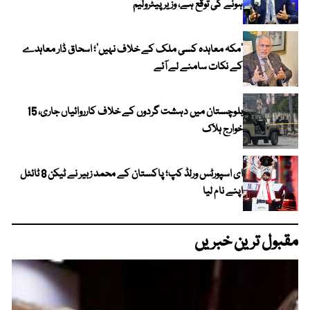
ہونے کی توقع ہے، وزیر پیٹرولیم
‘مکہ معاہدہ کسی ملک کے خلاف نہیں’؛ اسحاق ڈار معاہدے
کے نکات سامنے لے آئے
بلوچستان میں دہشت گردوں کے خلاف کارروائیاں جاری، 15
خوارج ہلاک
ای اسپورٹس ورلڈ کپ؛ پاکستان کے محمد زبیر نے ٹیکن 8 ٹائٹل
اپنے نام لیا
مقبول ترین خبریں