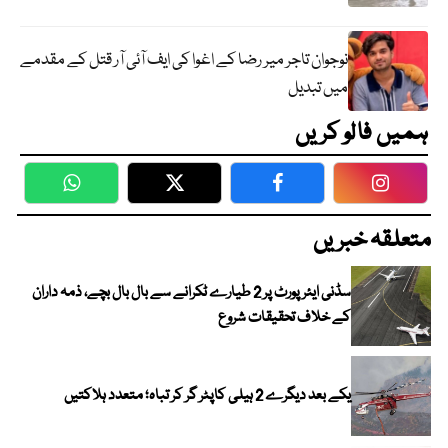
نوجوان تاجر میر رضا کے اغوا کی ایف آئی آر قتل کے مقدمے
میں تبدیل
ہمیں فالو کریں
WhatsApp
Twitter
Facebook
Faceboo
متعلقہ خبریں
سڈنی ایئرپورٹ پر 2 طیارے ٹکرانے سے بال بال بچے، ذمہ داران
کے خلاف تحقیقات شروع
یکے بعد دیگرے 2 ہیلی کاپٹر گر کر تباہ؛ متعدد ہلاکتیں