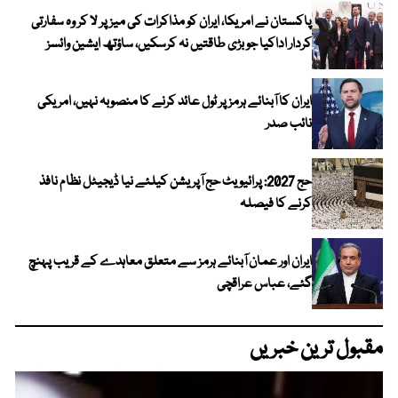
پاکستان نے امریکا، ایران کو مذاکرات کی میز پر لا کر وہ سفارتی
کردار اداکیا جو بڑی طاقتیں نہ کرسکیں، ساؤتھ ایشین وائسز
ایران کا آبنائے ہرمز پر ٹول عائد کرنے کا منصوبہ نہیں، امریکی
نائب صدر
حج 2027: پرائیویٹ حج آپریشن کیلئے نیا ڈیجیٹل نظام نافذ
کرنے کا فیصلہ
ایران اور عمان آبنائے ہرمز سے متعلق معاہدے کے قریب پہنچ
گئے، عباس عراقچی
مقبول ترین خبریں