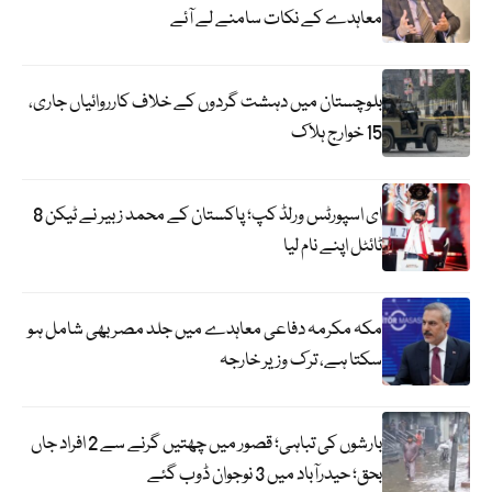
معاہدے کے نکات سامنے لے آئے
بلوچستان میں دہشت گردوں کے خلاف کارروائیاں جاری،
15 خوارج ہلاک
ای اسپورٹس ورلڈ کپ؛ پاکستان کے محمد زبیر نے ٹیکن 8
ٹائٹل اپنے نام لیا
مکہ مکرمہ دفاعی معاہدے میں جلد مصر بھی شامل ہو
سکتا ہے، ترک وزیر خارجہ
بارشوں کی تباہی؛ قصور میں چھتیں گرنے سے 2 افراد جاں
بحق؛ حیدرآباد میں 3 نوجوان ڈوب گئے