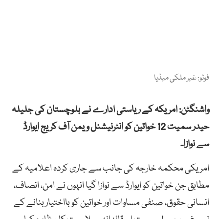
فوٹو: غیر ملکی میڈیا
واشنگٹن: امریکہ کے ریاستی ادارے نے بلوچستان کی جلیلہ
حیدر سمیت 12 خواتین کو انٹرنیشنل ویمن آف کریج ایوارڈ
سے نوازا۔
امریکی محکمہ خارجہ کی جانب سے جاری کردہ اعلامیہ کے
مطابق جن خواتین کو ایوارڈ سے نوازا گیا انہوں نے امن، انصاف،
انسانی حقوق، صنفی مساوات اور خواتین کو بااختیار بنانے کے