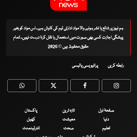
ہم نیوز پر شائع یا نشر ہونے والا مواد ادارتی ٹیم کی کاوش ہے۔ اس مواد کو بغیر
پیشگی اجازت کسی بھی صورت میں استعمال یا نقل کرنا درست نہیں۔ تمام
حقوق محفوظ ہیں © 2026
رابطہ کریں
پرائیویسی پالیسی
WhatsApp
Twitter
Facebook
Faceboo
صفحۂ اول
تازہ ترین
پاکستان
دنیا
معیشت
کھیل
تعلیم
صحت
انٹرٹینمنٹ