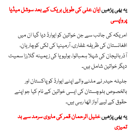
یہ بھی پڑھیں
ایان علی کی طویل بریک کے بعد سوشل میڈیا
پر واپسی
امریکہ کی جانب سے جن خواتین کو ایوارڈ دیا گیا ان میں
افغانستان کی ظریفہ غفاری، آرمینیا کی لکی کوچاریان،
آذربائیجان کی شہلا ہمباٹوا، بولیویا کی زیمینہ گلارزا سمیت
دیگر خواتین شامل ہیں۔
جلیلہ حیدر نے ملنے والے اپنے ایوارڈ کو پاکستان اور
بالخصوص بلوچستان کی ایسی خواتین کے نام کیا جو اپنے
حقوق کے لیے آواز اٹھا رہی ہیں۔
یہ بھی پڑھیں
خلیل الرحمان قمر کی ماروی سرمد سے بد
تمیزی