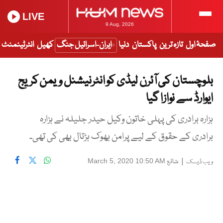
LIVE
9 Aug, 2026
صفحۂ اول
تازہ ترین
پاکستان
دنیا
ایران-اسرائیل جنگ
کھیل
انٹرٹینمنٹ
بلوچستان کی آئرن لیڈی کو انٹرنیشنل ویمن کریج
ایوارڈ سے نوازا گیا
ہزارہ برادری کی پہلی خاتون وکیل حیدر جلیلہ نے ہزارہ
برادری کے حقوق کے لیے پرامن بھوک ہڑتال بھی کی تھی۔
|
شائع
March 5, 2020 10:50 AM
ویب ڈیسک