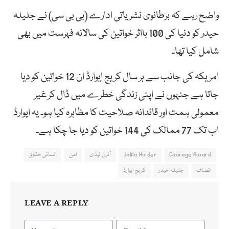
واضح رہے کہ برطانوی نشریاتی ادارے (بی بی سی) نے جلیلہ
حیدر کو دنیا کی 100 بااثر خواتین کی سالانہ فہرست میں بھی
شامل کیا تھا۔
امریکہ کی جانب سے ہر سال کریج ایوارڈ ان 12 خواتین کو دیا
جاتا ہے جنہوں نے اپنی زندگی خطرے میں ڈال کر غیر
معمولی ہمت اور قائدانہ صلاحیت کا مظاہرہ کیا ہو۔ یہ ایوارڈ
اب تک 77 ممالک کی 144 خواتین کو دیا جا چکا ہے۔
Courage Award
Jalila Haider
آئرن لیڈی
امن
انسانی حقوق
انصاف
جلیلہ حیدر
کریج ایوارڈ
LEAVE A REPLY