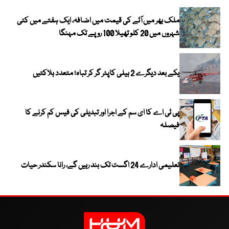
ملک بھر میں آٹے کی قیمت میں اضافہ، ایک ہفتے میں کئی
شہروں میں 20 کلو تھیلا 100 روپے تک مہنگا
یکے بعد دیگرے 2 ہیلی کاپٹر گر کر تباہ؛ متعدد ہلاکتیں
پی ٹی اے کا ای سم کے اجرا اور تبدیلی کی فیس کم کرنے کا
فیصلہ
تعلیمی ادارے 24 اگست تک بند رہیں گے، رانا سکندر حیات