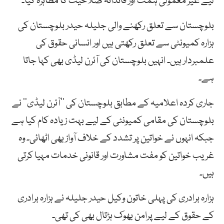
لیے غیر معمولی ہمت اور قائدانہ صلاحیت کا مظاہرہ کیا۔
بلوچستان سے تعلق رکھنے والی جلیلہ حیدر بلوچستان کی
ہزارہ کمیونٹی سے تعلق رکھتی ہیں اور انسانی حقوق کی
علمبردار ہیں۔ انہیں بلوچستان کی آئرن لیڈی بھی کہا جاتا
ہے۔
جاری کردہ اعلامیہ کے مطابق بلوچستان کی ’’آئرن لیڈی‘‘ نے
بلوچستان کی مقامی کمیونٹی کے لیے بہت زیادہ کام کیا ہے
جبکہ انہوں نے خواتین پر تشدد کے خلاف آواز بھی اٹھائی۔ وہ
غریب خواتین کو مفت مشاورت اور قانونی خدمات مہیا کرتی
ہیں۔
ہزارہ برادری کی پہلی خاتون وکیل حیدر جلیلہ نے ہزارہ برادری
کے حقوق کے لیے پرامن بھوک ہڑتال بھی کی تھی۔