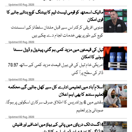
Updated 03 Aug, 2026
مائیک اسمتھ کو قومی ٹیسٹ ٹیم کا بیٹنگ کوچ بنائے جانے کا
قوی امکان
جنوبی افریقی کرکٹر اس سے قبل ملتان سلطانز کے اسسٹنٹ
کوچ کے طور پر بھی خدمات انجام دے چکے ہیں
Updated 03 Aug, 2026
تیل کی قیمتوں میں مزید کمی ہو گئی، پیٹرول و ڈیزل سستا
ہونے کا امکان
امریکی خام تیل کی فی بیرل قیمت مزید کمی کے ساتھ 78.97
ڈالر کی سطح پر آ گئی
Updated 03 Aug, 2026
اسلام آباد میں تعلیمی ادارے کل سے کھل جائیں گے، محکمہ
تعلیم سندھ کا بھی اہم اعلان
ہفتے میں 6 روز تدریس کا اطلاق صرف سرکاری اسکولوں پر ہوگا،
صوبائی وزیر تعلیم
Updated 02 Aug, 2026
4 اگست تک دریاؤں میں پانی کے بہاؤ میں اضافے اور فلیش