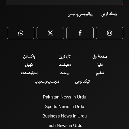
رابطہ کریں
پرائیویسی پالیسی
WhatsApp
Twitter
Facebook
Faceboo
صفحۂ اول
تازہ ترین
پاکستان
دنیا
معیشت
کھیل
تعلیم
صحت
انٹرٹینمنٹ
ٹیکنالوجی
دلچسپ و عجیب
Pakistan News in Urdu
Sports News in Urdu
Business News in Urdu
Tech News in Urdu