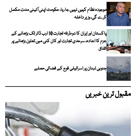
موجودہ نظام کہیں نہیں جا رہا، حکومت اپنی آئینی مدت مکمل
کرے گی، وزیر داخلہ
پاکستان اور ایران کا دوطرفہ تجارت 10 ارب ڈالر تک بڑھانے کے
عزم کا اعادہ، سرحدی تجارت اور کان کنی میں تعاون بڑھانے پر
اتفاق
جنوبی لبنان پر اسرائیلی فوج کے فضائی حملے
مقبول ترین خبریں