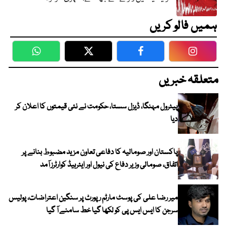
ہمیں فالو کریں
WhatsApp
Twitter
Facebook
Faceboo
متعلقہ خبریں
پیٹرول مہنگا، ڈیزل سستا، حکومت نے نئی قیمتوں کا اعلان کر
دیا
پاکستان اور صومالیہ کا دفاعی تعاون مزید مضبوط بنانے پر
اتفاق، صومالی وزیر دفاع کی نیول اور ایئرہیڈ کوارٹرز آمد
میر رضا علی کی پوسٹ مارٹم رپورٹ پر سنگین اعتراضات، پولیس
سرجن کا ایس ایس پی کو لکھا گیا خط سامنے آ گیا