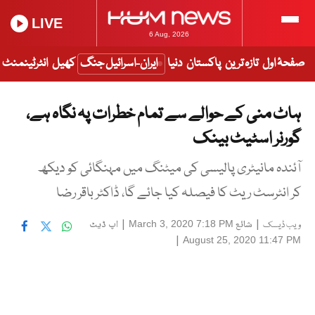
LIVE
6 Aug, 2026
صفحۂ اول
تازہ ترین
پاکستان
دنیا
ایران-اسرائیل جنگ
کھیل
انٹرٹینمنٹ
ہاٹ منی کے حوالے سے تمام خطرات پہ نگاہ ہے،
گورنر اسٹیٹ بینک
آئندہ مانیٹری پالیسی کی میٹنگ میں مہنگائی کو دیکھ
کر انٹرسٹ ریٹ کا فیصلہ کیا جائے گا، ڈاکٹر باقر رضا
|
شائع
|
اپ ڈیٹ
March 3, 2020 7:18 PM
ویب ڈیسک
|
August 25, 2020 11:47 PM