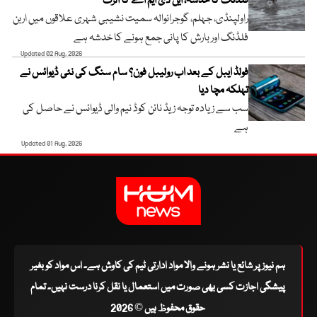
فلڈنگ کا خدشہ، این ڈی ایم اے کا الرٹ
راولپنڈی، جہلم، گوجرانوالہ سمیت نشیبی شہری علاقوں میں اربن
فلڈنگ اور بارش کا پانی جمع ہونے کا خدشہ ہے
Updated 02 Aug, 2026
فولڈ ایبل کے بعد اب رولیبل فون؟ سام سنگ کی نئی ڈیوائس نے
تہلکہ مچا دیا
سب سے زیادہ توجہ زیڈ نائن کوڈ نیم والی ڈیوائس نے حاصل کی
ہے
Updated 01 Aug, 2026
ہم نیوز پر شائع یا نشر ہونے والا مواد ادارتی ٹیم کی کاوش ہے۔ اس مواد کو بغیر
پیشگی اجازت کسی بھی صورت میں استعمال یا نقل کرنا درست نہیں۔ تمام
حقوق محفوظ ہیں © 2026