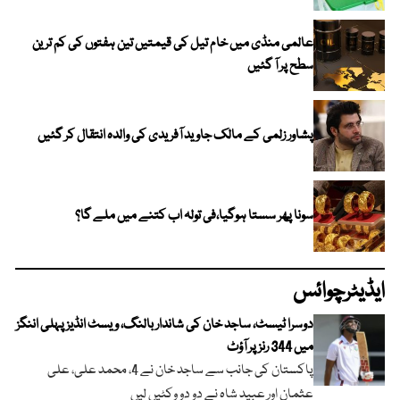
عالمی منڈی میں خام تیل کی قیمتیں تین ہفتوں کی کم ترین
سطح پر آ گئیں
پشاور زلمی کے مالک جاوید آفریدی کی والدہ انتقال کر گئیں
سونا پھر سستا ہوگیا،فی تولہ اب کتنے میں ملے گا؟
ایڈیٹرچوائس
دوسرا ٹیسٹ، ساجد خان کی شاندار بالنگ، ویسٹ انڈیز پہلی اننگز
میں 344 رنز پر آؤٹ
پاکستان کی جانب سے ساجد خان نے 4، محمد علی، علی
عثمان اور عبید شاہ نے دو دو وکٹیں لیں