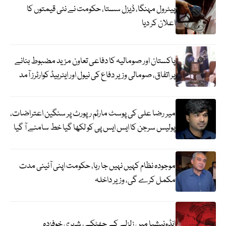
پیٹرول مہنگا، ڈیزل سستا، حکومت نے نئی قیمتوں کا
اعلان کر دیا
پاکستان اور صومالیہ کا دفاعی تعاون مزید مضبوط بنانے
پر اتفاق، صومالی وزیر دفاع کی نیول اور ایئرہیڈ کوارٹرز آمد
میر رضا علی کی پوسٹ مارٹم رپورٹ پر سنگین اعتراضات،
پولیس سرجن کا ایس ایس پی کو لکھا گیا خط سامنے آ گیا
موجودہ نظام کہیں نہیں جا رہا، حکومت اپنی آئینی مدت
مکمل کرے گی، وزیر داخلہ
انڈونیشیا میں زلزلے کے جھٹکے، شہری خوفزدہ