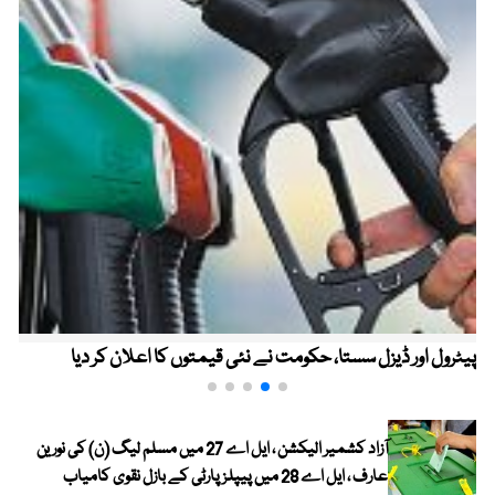
پیٹرول اور ڈیزل سستا، حکومت نے نئی قیمتوں کا اعلان کر دیا
آزاد کشمیر الیکشن ، ایل اے 27 میں مسلم لیگ (ن) کی نورین
عارف ، ایل اے 28 میں پیپلز پارٹی کے بازل نقوی کامیاب