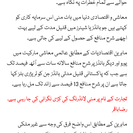
حوالے سے تمام خطرات پہ نگاہ ہے۔
معاشی و اقتصادی دنیا میں ہاٹ منی اس سرمایہ کاری کو
کہتے ہیں جو بانڈز یا شیئرز میں قلیل مدت کے لیے بہت
اچھے شرح منافع کے حصول کے لیے کی جاتی ہے۔
ماہرین اقتصادیات کے مطابق عالمی معاشی مارکیٹ میں
یورو اور دیگر بانڈز پر شرح منافع سالانہ سات سے آٹھ فیصد تک
ہے جب کہ پاکستانی قلیل مدتی بانڈز جن کو ٹریژری بلز کہا
جاتا ہے ان پر شرح منافع 13 فیصد سے زائد تک مل رہا ہے۔
تجارت کے نام پر منی لانڈرنگ کی کڑی نگرانی کی جا رہی ہے،
رضاباقر
ماہرین کے مطابق اس واضح فرق کی وجہ سے غیر ملکی