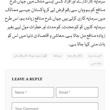
سرمایہ کار ادارے اور افراد کسی ایسے ملک میں جہاں شرح
منافع کم ہو وہاں سے رقم قرض لے کر پاکستان جیسے ممالک
میں سرمایہ کاری کرتے ہیں جہاں شرح منافع زیادہ ہو۔ اس طرح
سرمایہ کاروں کو کم محنت، کم مدت اور خطرات مول لیے بغیر
زیادہ منافع مل جاتا ہے۔ معاشی و اقتصادی دنیا میں اس کو
ہاٹ منی کہا جاتا ہے۔
انٹرسٹ ریٹ
ڈاکٹر باقر رضا
زرمبادلہ
گورنر اسٹیٹ بینک آف پاکستان
ہاٹ منی
LEAVE A REPLY