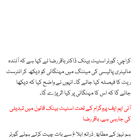
کراچی: گورنر اسٹیٹ بینک ڈاکٹر باقر رضا نے کہا ہے کہ آئندہ
مانیٹری پالیسی کی میٹنگ میں مہنگائی کو دیکھ کر انٹرسٹ
ریٹ کا فیصلہ کیا جائے گا۔ انہوں نے واضح کیا کہ دیکھا
جائے گا کہ اس کا مہنگائی پر کیا اثر پڑے گا۔
آئی ایم ایف پروگرام کے تحت اسٹیٹ بینک قانون میں تبدیلی
کی جارہی ہے، باقر رضا
ہم نیوز کے مطابق ذرائع ابلاغ سے بات چیت کرتے ہوئے گورنر