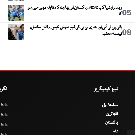
ویمنز ایشیا کپ 2026، پاکستان اور بھارت کا مقابلہ دبئی میں ہو
6
05
گا
بانی پی ٹی آئی اور بشریٰ بی بی کی قیدِ تنہائی کیس، دلائل مکمل،
9
08
فیصلہ محفوظ
نیوز کیٹیگریز
انگر
صفحۂ اول
Urdu
تازہ ترین
Urdu
پاکستان
Urdu
دنیا
Urdu