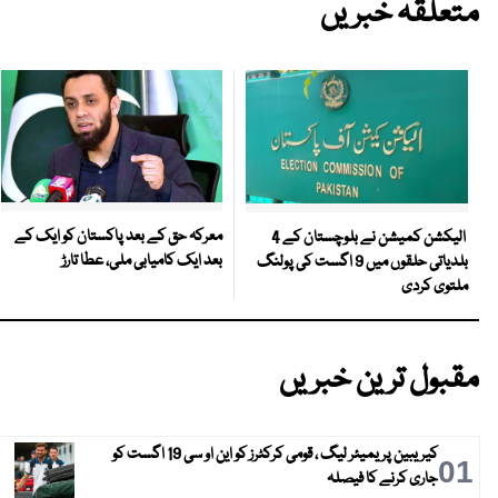
متعلقہ خبریں
معرکہ حق کے بعد پاکستان کو ایک کے
الیکشن کمیشن نے بلوچستان کے 4
بعد ایک کامیابی ملی، عطا تارڑ
بلدیاتی حلقوں میں 9 اگست کی پولنگ
ملتوی کردی
مقبول ترین خبریں
کیریبین پریمیئر لیگ ، قومی کرکٹرز کو این او سی 19 اگست کو
01
جاری کرنے کا فیصلہ