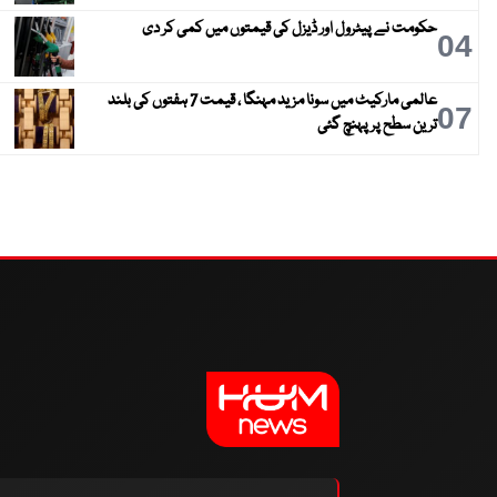
حکومت نے پیٹرول اور ڈیزل کی قیمتوں میں کمی کر دی
04
عالمی مارکیٹ میں سونا مزید مہنگا ، قیمت 7 ہفتوں کی بلند
07
ترین سطح پر پہنچ گئی