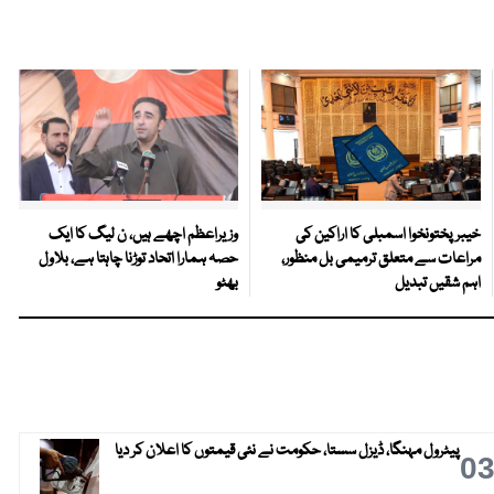
خیبرپختونخوا اسمبلی کا اراکین کی
وزیراعظم اچھے ہیں، ن لیگ کا ایک
مراعات سے متعلق ترمیمی بل منظور،
حصہ ہمارا اتحاد توڑنا چاہتا ہے، بلاول
اہم شقیں تبدیل
بھٹو
پیٹرول مہنگا، ڈیزل سستا، حکومت نے نئی قیمتوں کا اعلان کر دیا
0