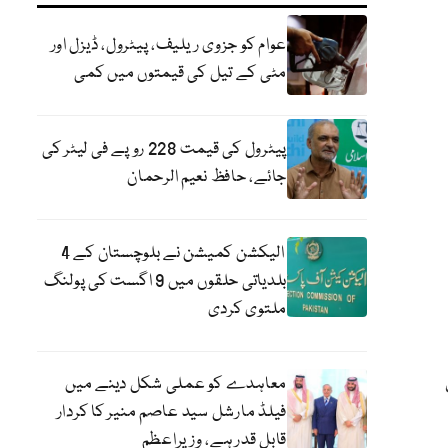
عوام کو جزوی ریلیف، پیٹرول، ڈیزل اور
مٹی کے تیل کی قیمتوں میں کمی
پیٹرول کی قیمت 228 روپے فی لیٹر کی
جائے، حافظ نعیم الرحمان
الیکشن کمیشن نے بلوچستان کے 4
بلدیاتی حلقوں میں 9 اگست کی پولنگ
ملتوی کردی
معاہدے کو عملی شکل دینے میں
فیلڈ مارشل سید عاصم منیر کا کردار
قابل قدر ہے، وزیراعظم