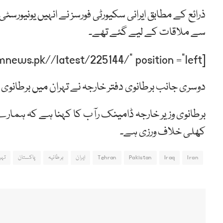
ذرائع کے مطابق ایرانی سکیورٹی فورسز نے انہیں یونیورسٹ
سے ملاقات کے لیے گئے تھے۔
[post-relate link=”https://humnews.pk//latest/225144/” position =”left”]
دوسری جانب برطانوی دفتر خارجہ نے تہران میں برطانوی
برطانوی وزیر خارجہ ڈامینک رآب کا کہنا ہے کہ ہمارے س
کھلی خلاف ورزی ہے۔
Iran
Iraq
Pakistan
Tehran
ایران
برطانیہ
پاکستان
تہر