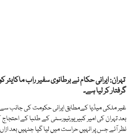
تہران: ایرانی حکام نے برطانوی سفیر راب ماکای
گرفتار کر لیا ہے۔
غیر ملکی میڈیا کےمطابق ایرانی حکومت کی جانب سے ی
بعد تہران کی امیر کبیر یورنیورسٹی کے طلبا کے احتجا
نظر آئے جس پر انہیں حراست میں لیا گیا جنہیں بعد ازاں رہ