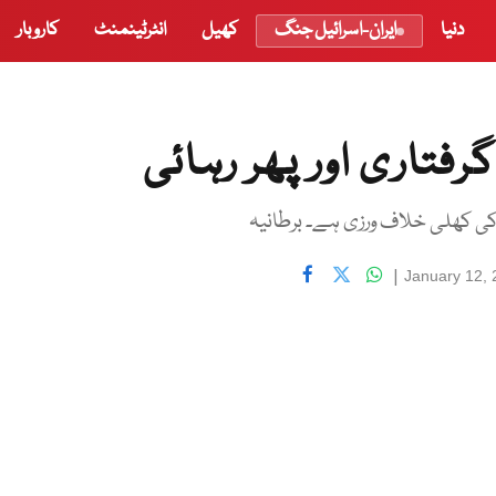
دنیا
ایران-اسرائیل جنگ
کھیل
انٹرٹینمنٹ
کاروبار
رفتاری اور پھر رہائی
 کی کھلی خلاف ورزی ہے۔ برطانیہ
|
January 12,