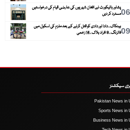
پشاور ہائیکورٹ نے افغان شہریوں کی عارضی قیام کی درخواستیں
0
مسترد کر دیں
بینکاک ، دادا اور دادی کو قتل کرنے کے بعد ملزم کی اسکول میں
0
فائرنگ ، 8 افراد ہلاک ، 14 زخمی
یزی سیکشنز
Pakistan News in 
Sports News in 
Business News in 
Tech News in 