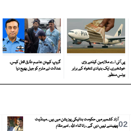
پی آئی اے ملازمین کیلئے بڑی
گروپ کیپٹن عاصم طارق قتل کیس،
خوشخبری، ایک بنیادی تنخواہ کے برابر
عدالت نے ملزم کو جیل بھیج دیا
بونس منظور
آزاد کشمیر میں حکومت بنانیکی پوزیشن میں ہیں ، مینڈیٹ
3
02
چھیننے نہیں دیں گے ، رانا ثناء اللہ ، امیر مقام