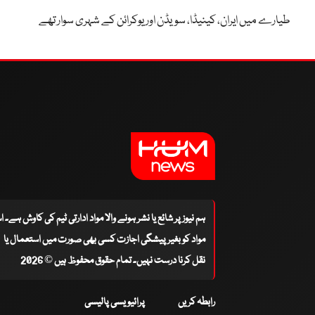
طیارے میں ایران، کینیڈا، سویڈن اور یوکرائن کے شہری سوار تھے
ہم نیوز پر شائع یا نشر ہونے والا مواد ادارتی ٹیم کی کاوش ہے۔ 
مواد کو بغیر پیشگی اجازت کسی بھی صورت میں استعمال یا
نقل کرنا درست نہیں۔ تمام حقوق محفوظ ہیں © 2026
رابطہ کریں
پرائیویسی پالیسی