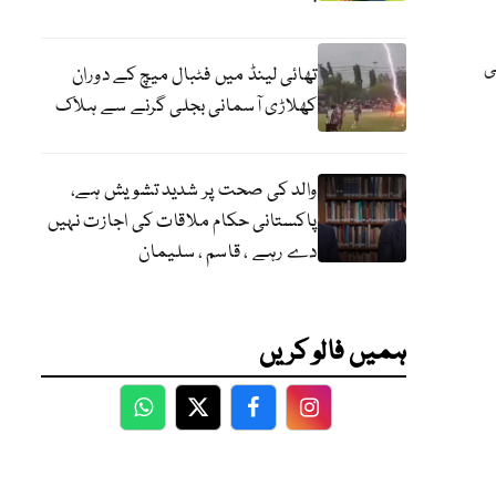
ی
تھائی لینڈ میں فٹبال میچ کے دوران
کھلاڑی آسمانی بجلی گرنے سے ہلاک
والد کی صحت پر شدید تشویش ہے،
پاکستانی حکام ملاقات کی اجازت نہیں
دے رہے ، قاسم ، سلیمان
ہمیں فالو کریں
WhatsApp
Twitter
Facebook
Facebook