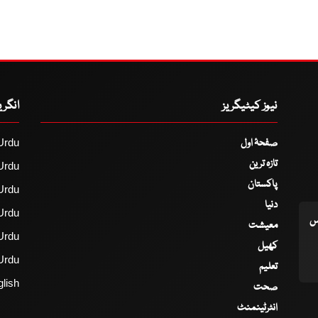
نیوز کیٹیگریز
انگر
صفحۂ اول
Urdu
تازہ ترین
Urdu
پاکستان
Urdu
دنیا
Urdu
اس
معیشت
Urdu
کھیل
Urdu
تعلیم
lish
صحت
انٹرٹینمنٹ