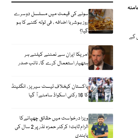
خامنہ
سونے کی قیمت میں مسلسل دوسرے
روز ہوشربا اضافہ ، فی تولہ کتنے کا ہو
گیا؟
ں گے
امریکا ایران سے نمٹنے کیلئے ہر
ہتھیار استعمال کرے گا، نائب صدر
پاکستان کیخلاف ٹیسٹ سیریز ، انگلینڈ
کا 16 رکنی اسکواڈ سامنے آ گیا
ویزا درخواست میں حقائق چھپانےکا
الزام ثابت؛ کرکٹر حمزہ نذر پر 2 سال کی
پابندی