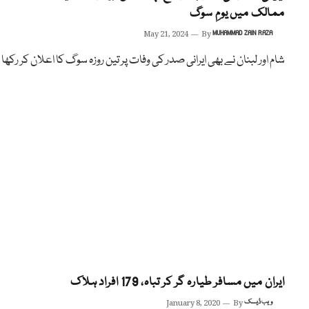
ممالک میں یومِ سوگ
May 21, 2024
By
MUHAMMAD ZAIN RAZA
شام اور لبنان نے بھی ایرانی صدر کی وفات پر تین روزہ سوگ کا اعلان کر رکھا
ایران میں مسافر طیارہ گر کر تباہ، 179 افراد ہلاک
ویب ڈیسک
By
January 8, 2020