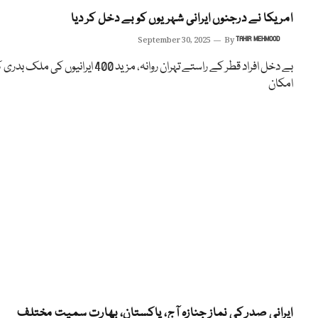
امریکا نے درجنوں ایرانی شہریوں کو بے دخل کر دیا
September 30, 2025
By
TAHIR MEHMOOD
بے دخل افراد قطر کے راستے تہران روانہ، مزید 400 ایرانیوں کی ملک بدر
امکان
ایرانی صدر کی نماز جنازہ آج، پاکستان، بھارت سمیت مختلف