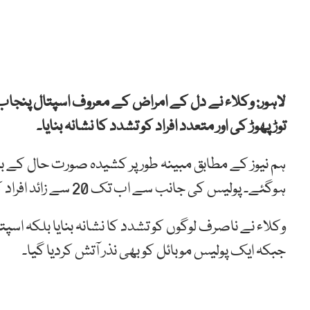
لاہور: وکلاء نے دل کے امراض کے معروف اسپتال پنجاب ا
توڑ پھوڑ کی اور متعدد افراد کو تشدد کا نشانہ بنایا۔
ہم نیوز کے مطابق مبینہ طور پر کشیدہ صورت حال کے ب
ہوگئے۔ پولیس کی جانب سے اب تک 20 سے زائد افراد کو حراست میں لے لیا گیا ہے۔
وکلاء نے ناصرف لوگوں کو تشدد کا نشانہ بنایا بلکہ اسپ
جبکہ ایک پولیس موبائل کو بھی نذر آتش کردیا گیا۔