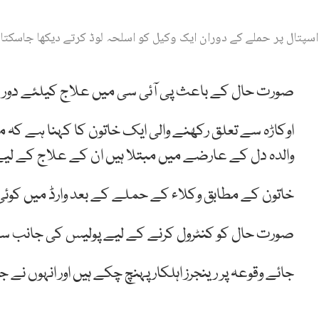
اسپتال پر حملے کے دوران ایک وکیل کو اسلحہ لوڈ کرتے دیکھا جاسکتا
صورت حال کے باعث پی آئی سی میں علاج کیلئے دور درا
اوکاڑہ سے تعلق رکھنے والی ایک خاتون کا کہنا ہے کہ م
والدہ دل کے عارضے میں مبتلا ہیں ان کے علاج کے لیے 
خاتون کے مطابق وکلاء کے حملے کے بعد وارڈ میں کوئی 
صورت حال کو کنٹرول کرنے کے لیے پولیس کی جانب سے
جائے وقوعہ پر رینجرز اہلکار پہنچ چکے ہیں اور انہوں نے 