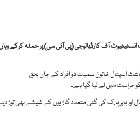
نسٹیٹیوٹ آف کارڈیالوجی (پی آئی سی) پر حملہ کرکے وہاں
اعث اسپتال خاتون سمیت دو افراد کے جاں بحق
تال اور باہر پارک کی گئی متعدد گاڑیوں کے شیشے بھی توڑ دیے