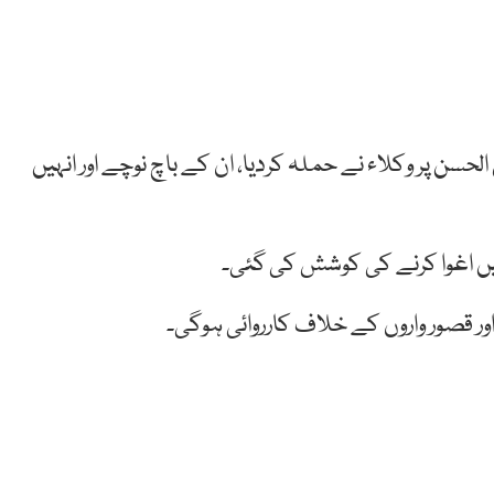
حسن پر وکلاء نے حملہ کردیا، ان کے باچ نوچے اور انہیں
ہیں اغوا کرنے کی کوشش کی گئی۔
اور قصور واروں کے خلاف کارروائی ہوگی۔