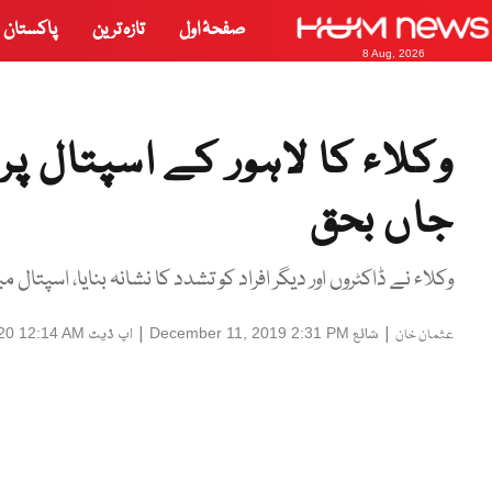
صفحۂ اول
تازہ ترین
پاکستان
8 Aug, 2026
وکلاء کا لاہور کے اسپتال پر
جاں بحق
وکلاء نے ڈاکٹروں اور دیگر افراد کو تشدد کا نشانہ بنایا، اسپت
|
شائع
|
اپ ڈیٹ
20 12:14 AM
December 11, 2019 2:31 PM
عثمان خان