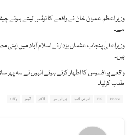
وزیر اعظم عمران خان نے واقعے کا نوٹس لیتے ہوئے چ
ہے۔
وزیراعلیٰ پنجاب عثمان بزدار نے اسلام آباد میں اپنی مص
ہیں۔
واقعے پر افسوس کا اظہار کرتے ہوئے انہوں نے سہ پہر سا
طلب کرلیا۔
lahore
PIC
امراض قلب
پی آئی سی
ڈاکٹر
لاہور
وکلاء