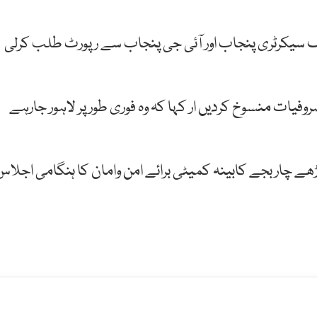
یف سیکرٹری پنجاب اور آئی جی پنجاب سے رپورٹ طلب کرلی
روفیات منسوخ کردیں ار کہا کہ وہ فوری طور پر لاہور جارہے
ڑھے چار بجے کابینہ کمیٹی برائے امن وامان کا ہنگامی اجلاس