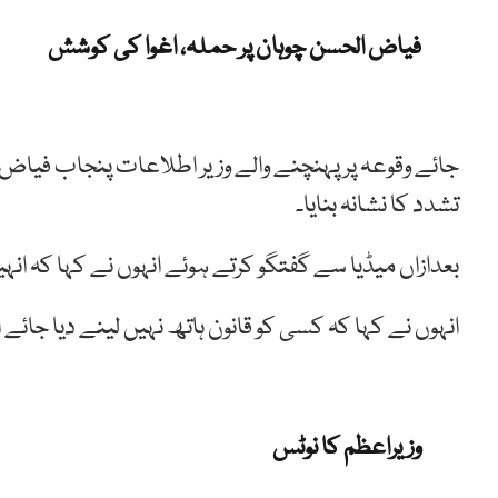
فیاض الحسن چوہان پر حملہ، اغوا کی کوشش
جائے وقوعہ پر پہنچنے والے وزیر اطلاعات پنجاب فیاض ال
تشدد کا نشانہ بنایا۔
بعدازاں میڈیا سے گفتگو کرتے ہوئے انہوں نے کہا کہ ان
انہوں نے کہا کہ کسی کو قانون ہاتھ نہیں لینے دیا جائے 
وزیراعظم کا نوٹس