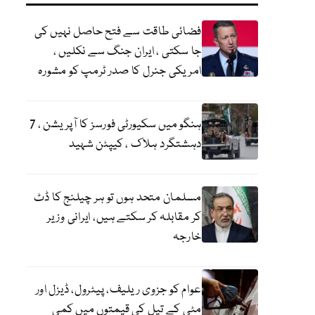
فضائی طاقت سے فتح حاصل نہیں کی
جا سکتی ، ایران جنگ سے نکلیں ،
امریکی جنرل کا صدر ٹرمپ کو مشورہ
ہنگو میں سکیورٹی فورسز کا آپریشن ، 7
دہشتگرد ہلاک ، کیپٹن شہید
مسلمان متحد ہوں تو ہر چیلنج کا ڈٹ
کر مقابلہ کر سکتے ہیں، ایرانی وزیر
خارجہ
عوام کو جزوی ریلیف، پیٹرول، ڈیزل اور
مٹی کے تیل کی قیمتوں میں کمی