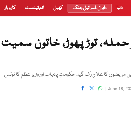
دنیا
ایران-اسرائیل جنگ
کھیل
انٹرٹینمنٹ
کاروبار
 حملہ، توڑ پھوڑ، خاتون سمیت 
ال میں مریضوں کا علاج رک گیا، حکومتِ پنجاب اور وزیراعظم کا نوٹس
|
June 18, 20