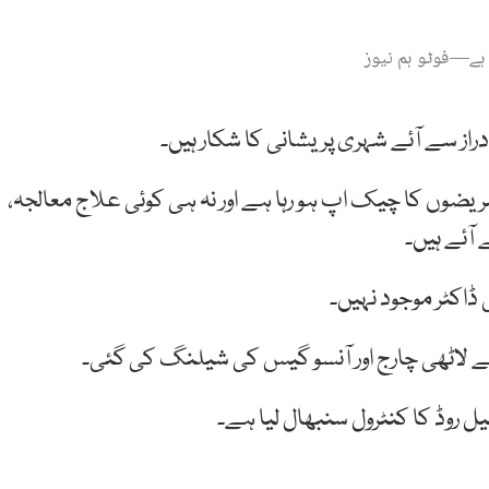
 ہے—فوٹو ہم نیوز
ز سے آئے شہری پریشانی کا شکار ہیں۔
ریضوں کا چیک اپ ہو رہا ہے اور نہ ہی کوئی علاج معالجہ،
آئے ہیں۔
ڈاکٹر موجود نہیں۔
 لاٹھی چارج اور آنسو گیس کی شیلنگ کی گئی۔
جیل روڈ کا کنٹرول سنبھال لیا ہے۔