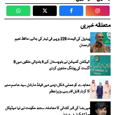
WhatsApp
Twitter
Facebook
Faceboo
متعلقہ خبریں
پیٹرول کی قیمت 228 روپے فی لیٹر کی جائے، حافظ نعیم
الرحمان
الیکشن کمیشن نے بلوچستان کے 4 بلدیاتی حلقوں میں 9
اگست کی پولنگ ملتوی کردی
معاہدے کو عملی شکل دینے میں فیلڈ مارشل سید عاصم منیر
کا کردار قابل قدر ہے، وزیراعظم
میر رضا کی قبر کشائی کا معاملہ، سندھ حکومت نے نیا میڈیکل
بورڈ تشکیل دے دیا