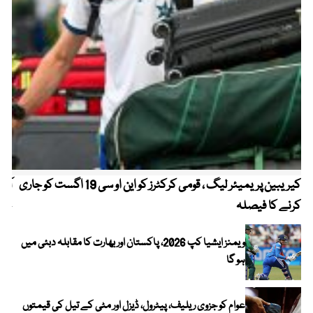
کیریبین پریمیئر لیگ ، قومی کرکٹرز کو این او سی 19 اگست کو جاری
آز
کرنے کا فیصلہ
چھی
ویمنز ایشیا کپ 2026، پاکستان اور بھارت کا مقابلہ دبئی میں
ہو گا
عوام کو جزوی ریلیف، پیٹرول، ڈیزل اور مٹی کے تیل کی قیمتوں