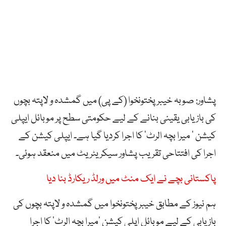
پشاور: صوبہ خیبرپختونخوا (کے پی) میں گمشدہ و لاپتہ بچوں
کی بازیابی یقینی بنانے کے لیے حکومتی سطح پر موبائل ایپلی
کیشن ’ میرا بچہ الرٹ‘ کا اجرا کردیا گیا ہے۔ ایپلی کیشن کے
اجرا کی افتتاحی تقریب پشاور سیکریٹریٹ میں منعقد ہوئی۔
پاکستانی بچے نے ایک منٹ میں ورلڈ ریکارڈ بنا دیا
ہم نیوز کے مطابق خیبرپختونخوا میں گمشدہ و لاپتہ بچوں کی
بازیابی کے لیے موبائل اپلی کیشن ’میرا بچہ الرٹ‘ کا اجرا