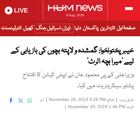
LIVE
8 Aug, 2026
صفحۂ اول
تازہ ترین
پاکستان
دنیا
ایران-اسرائیل جنگ
کھیل
انٹرٹینمنٹ
خیبرپختونخوا: گمشدہ و لاپتہ بچوں کی بازیابی کے
لیے ’میرا بچہ الرٹ‘
وزیراعلیٰ کے پی محمود خان نے ایپلی کیشن کا افتتاح
پشاور سیکریٹریٹ میں کیا۔
|
شائع
|
اپ
November 28, 2019 8:28 PM
طارق وحید
ڈیٹ
|
November 29, 2019 1:46 PM