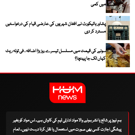
میں کمی
پشاور ہائیکورٹ نے افغان شہریوں کی عارضی قیام کی درخواستیں
مسترد کر دیں
سونے کی قیمت میں مسلسل تیسرے روز بڑا اضافہ ، فی تولہ ریٹ
کہاں تک جا پہنچا؟
ہم نیوز پر شائع یا نشر ہونے والا مواد ادارتی ٹیم کی کاوش ہے۔ اس مواد کو بغیر
پیشگی اجازت کسی بھی صورت میں استعمال یا نقل کرنا درست نہیں۔ تمام