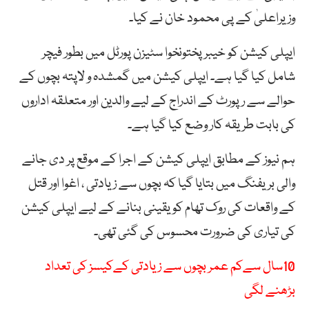
وزیراعلیٰ کے پی محمود خان نے کیا۔
ایپلی کیشن کو خیبر پختونخوا سٹیزن پورٹل میں بطور فیچر
شامل کیا گیا ہے۔ ایپلی کیشن میں گمشدہ و لاپتہ بچوں کے
حوالے سے رپورٹ کے اندراج کے لیے والدین اور متعلقہ اداروں
کی بابت طریقہ کار وضع کیا گیا ہے۔
ہم نیوز کے مطابق ایپلی کیشن کے اجرا کے موقع پر دی جانے
والی بریفنگ میں بتایا گیا کہ بچوں سے زیادتی ، اغوا اور قتل
کے واقعات کی روک تھام کو یقینی بنانے کے لیے ایپلی کیشن
کی تیاری کی ضرورت محسوس کی گئی تھی۔
10سال سےکم عمر بچوں سے زیادتی کےکیسز کی تعداد
بڑھنے لگی