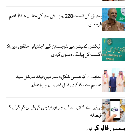
پیٹرول کی قیمت 228 روپے فی لیٹر کی جائے، حافظ نعیم
الرحمان
الیکشن کمیشن نے بلوچستان کے 4 بلدیاتی حلقوں میں 9
اگست کی پولنگ ملتوی کردی
معاہدے کو عملی شکل دینے میں فیلڈ مارشل سید
عاصم منیر کا کردار قابل قدر ہے، وزیراعظم
پی ٹی اے کا ای سم کے اجرا اور تبدیلی کی فیس کم کرنے کا
فیصلہ
ہمیں فالو کریں