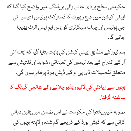
حکومتی سطح پر دی جانے والی بریفنگ میں واضح کیا گیا کہ
ایپلی کیشن میں درج رپورٹ کا ڈسٹرکٹ پولیس آفیسر، آئی
جی پولیس اور چیف سیکرٹری کو ایس ایم ایس الرٹ بھیجا
جائے گا۔
ہم نیوز کے مطابق ایپلی کیشن کی بابت بتایا گیا کہ ایف آئی
آر کے اندراج کے بعد ٹیموں کی تعیناتی ، شواہد اور تفتیش سے
متعلق تفصیلات ڈی پی او کے ڈیش بورڈ پرظاہر ہو ں گی۔
بچوں سے زیادتی کی لائیو ویڈیو چلانے والے عالمی گینگ کا
سرغنہ گرفتار
صوبہ خیبرپختوا کی حکومت نے اس ضمن میں یقین دہانی
کرائی ہے کہ ڈیش بورڈ کے ذریعے گم شدہ و لاپتہ بچوں کی