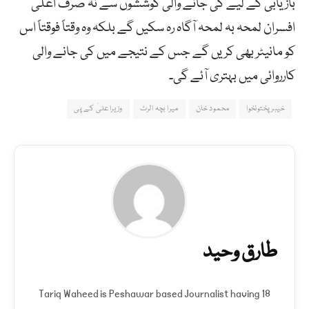
بازیابی کے لیے کی جانے والی کوششوں سے نہ صرف اعلیٰ
افسران لمحہ بہ لمحہ آگاہ رہ سکیں گے بلکہ وہ وقتاً فوقتاً اس
کو مانیٹر بھی کریں گے جس کے نتیجے میں کی جانے والی
کارروائی میں بہتری آئے گی۔
خیبرپختونخوا
محمود خان
میرا بچہ الرٹ
وزیراعلیٰ کے پی
طارق وحید
Tariq Waheed is Peshawar based Journalist having 18