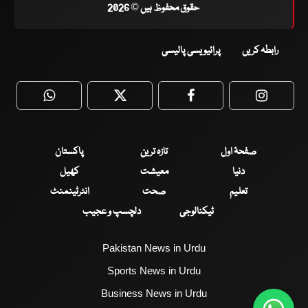
حقوق محفوظ ہیں © 2026
رابطہ کریں
پرائیویسی پالیسی
WhatsApp
Twitter
Facebook
Faceboo
صفحۂ اول
تازہ ترین
پاکستان
دنیا
معیشت
کھیل
تعلیم
صحت
انٹرٹینمنٹ
ٹیکنالوجی
دلچسپ و عجیب
Pakistan News in Urdu
Sports News in Urdu
Business News in Urdu