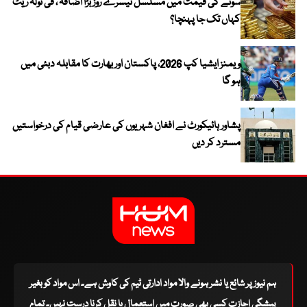
سونے کی قیمت میں مسلسل تیسرے روز بڑا اضافہ ، فی تولہ ریٹ
کہاں تک جا پہنچا؟
ویمنز ایشیا کپ 2026، پاکستان اور بھارت کا مقابلہ دبئی میں
ہو گا
پشاور ہائیکورٹ نے افغان شہریوں کی عارضی قیام کی درخواستیں
مسترد کر دیں
ہم نیوز پر شائع یا نشر ہونے والا مواد ادارتی ٹیم کی کاوش ہے۔ اس مواد کو بغیر
پیشگی اجازت کسی بھی صورت میں استعمال یا نقل کرنا درست نہیں۔ تمام