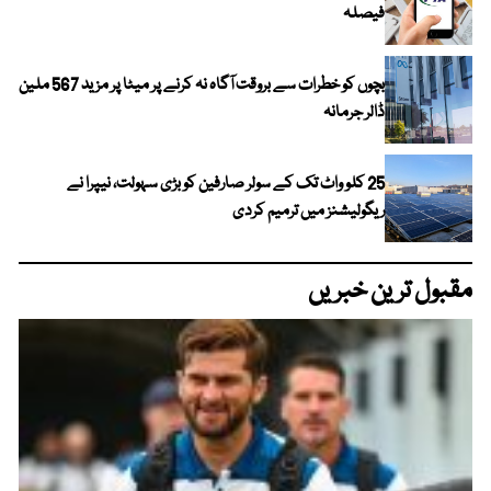
فیصلہ
بچوں کو خطرات سے بروقت آگاہ نہ کرنے پر میٹا پر مزید 567 ملین
ڈالر جرمانہ
25 کلو واٹ تک کے سولر صارفین کو بڑی سہولت، نیپرا نے
ریگولیشنز میں ترمیم کردی
مقبول ترین خبریں