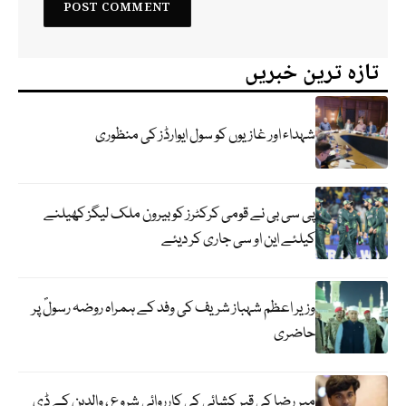
تازہ ترین خبریں
شہداء اور غازیوں کو سول ایوارڈز کی منظوری
پی سی بی نے قومی کرکٹرز کو بیرون ملک لیگز کھیلنے
کیلئے این او سی جاری کر دیئے
وزیر اعظم شہباز شریف کی وفد کے ہمراہ روضہ رسولؐ پر
حاضری
میر رضا کی قبر کشائی کی کارروائی شروع ، والدین کے ڈی