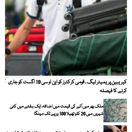
کیریبین پریمیئر لیگ ، قومی کرکٹرز کو این او سی 19 اگست کو جاری
آز
کرنے کا فیصلہ
چھی
ملک بھر میں آٹے کی قیمت میں اضافہ، ایک ہفتے میں کئی
شہروں میں 20 کلو تھیلا 100 روپے تک مہنگا