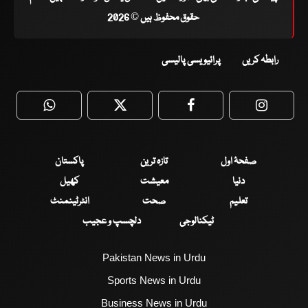
حقوق محفوظ ہیں © 2026
رابطہ کریں
پرائیویسی پالیسی
WhatsApp
Twitter
Facebook
Faceboo
صفحۂ اول
تازہ ترین
پاکستان
دنیا
معیشت
کھیل
تعلیم
صحت
انٹرٹینمنٹ
ٹیکنالوجی
دلچسپ و عجیب
Pakistan News in Urdu
Sports News in Urdu
Business News in Urdu