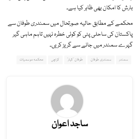
بارش کا امکان بھی ظاہر کیا ہے۔
محکمے کے مطابق حالیہ صورتحال میں سمندری طوفان سے
پاکستان کی ساحلی پٹی کو کوئی خطرہ نہیں تاہم ماہی گیر
گہرے سمندر میں جانے سے گریز کریں۔
سمندر
سمندری طوفان
طوفان ’کیار‘
کراچی
محکمہ موسمیات
ساجد اعوان