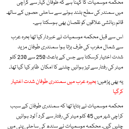
محکمہ موسمیات کا کہنا ہے کہ طوفان کیار سے کراچی
میں سمندر کی سطح بلند ہونے سے ساحلی حصوں کے ساتھ
قائم رہائشی علاقوں کو نقصان بھی ہوسکتا ہے۔
اس سے قبل محکمہ موسمیات نے خبردار کیا تھا بحرہ عرب
سے شمال مغرب کی طرف بڑتا ہوا سمندری طوفان مزید
شدت اختیار کرسکتا ہے جس کے باعث 250 سے 230 کلو
میٹر کی رفتار سے تیز ہوائیں چلنے کا امکان ظاہر کیا گیا تھا۔
یہ بھی پڑھیں:
بحیرہ عرب میں سمندری طوفان شدت اختیار
کرگیا
محکمہ موسمیات نے بتایا تھا کہ سمندری طوفان کے سبب
کراچی شہر میں 45 کلو میٹر کی رفتار سے گرد آلود ہوائیں
چلیں گیں۔ محکمہ موسمیات نے سندھ کی ساحلی پٹی میں