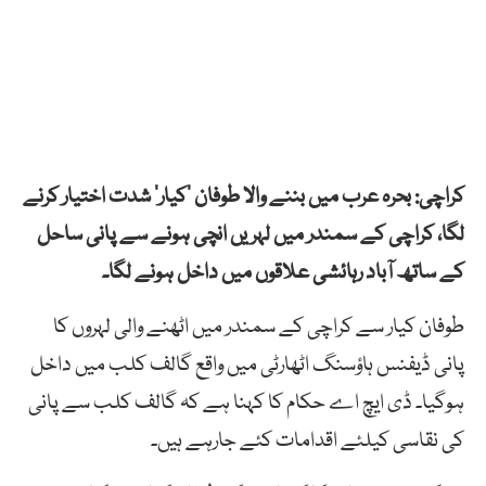
کراچی: بحرہ عرب میں بننے والا طوفان ’کیار‘ شدت اختیار کرنے
لگا، کراچی کے سمندر میں لہریں انچی ہونے سے پانی ساحل
کے ساتھ آباد رہائشی علاقوں میں داخل ہونے لگا۔
طوفان کیار سے کراچی کے سمندر میں اٹھنے والی لہروں کا
پانی ڈیفنس ہاؤسنگ اٹھارٹی میں واقع گالف کلب میں داخل
ہوگیا۔ ڈی ایچ اے حکام کا کہنا ہے کہ گالف کلب سے پانی
کی نقاسی کیلئے اقدامات کئے جارہے ہیں۔