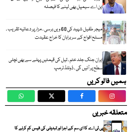
این اے سیمپل بھی لینے کا فیصلہ
میجر طفیل شہید کی 68 ویں برسی ، مزار پر دعائیہ تقریب ،
مسلح افواج کے سربراہان کا خراج عقیدت
ایران جنگ جلد ختم ، تیل کی قیمتیں پہلے سے بھی نچلی
سطح پر آئیں گی ، ڈونلڈ ٹرمپ
ہمیں فالو کریں
WhatsApp
Twitter
Facebook
Faceboo
متعلقہ خبریں
پی ٹی اے کا ای سم کے اجرا اور تبدیلی کی فیس کم کرنے کا