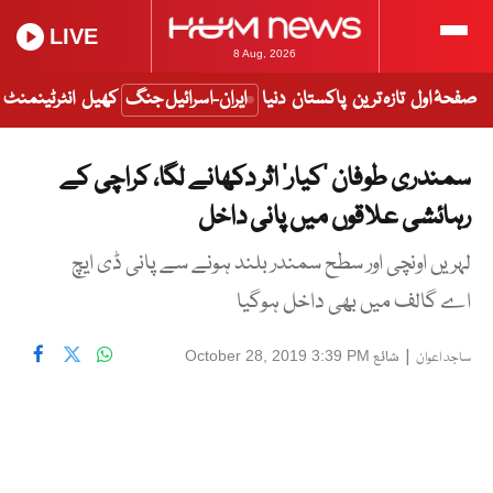
LIVE
8 Aug, 2026
صفحۂ اول
تازہ ترین
پاکستان
دنیا
ایران-اسرائیل جنگ
کھیل
انٹرٹینمنٹ
سمندری طوفان ’کیار‘ اثر دکھانے لگا، کراچی کے
رہائشی علاقوں میں پانی داخل
لہریں اونچی اور سطح سمندر بلند ہونے سے پانی ڈی ایچ
اے گالف میں بھی داخل ہوگیا
|
شائع
October 28, 2019 3:39 PM
ساجد اعوان