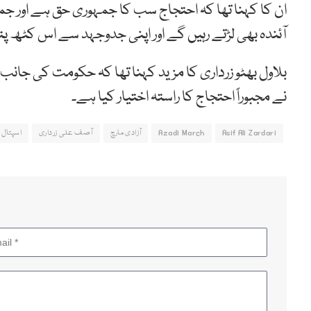
ان کا کہنا تھا کہ احتجاج سب کا جمہوری حق ہے اور جم
آئندہ بھی لڑتے رہیں گے اور اپنی جدوجہد سے اس کٹھ 
بلاول بھٹو زرداری کا مزید کہنا تھا کہ حکومت کی جان
نے مجبوراً احتجاج کا راستہ اختیار کیا ہے۔
Asif Ali Zardari
Azadi March
آزادی مارچ
آصف علی زرداری
اسپتال