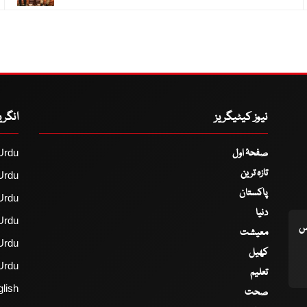
نیوز کیٹیگریز
انگر
صفحۂ اول
Urdu
تازہ ترین
Urdu
پاکستان
Urdu
دنیا
Urdu
اس
معیشت
Urdu
کھیل
Urdu
تعلیم
lish
صحت