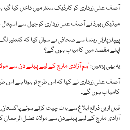
آصف علی زرداری کو کارڈیک سنٹر میں داخل کیا گیا ہ
میڈیکل بورڈ نے آصف علی زرداری کو جیل سے اسپتال م
پیپلزپارٹی رہنما سے صحافی نے سوال کیا کہ کنٹنیر لگ
اپنے مقصد میں کامیاب ہوں گے؟
یہ بھی پڑھیں:
’ہم آزادی مارچ کے لیے پہلے دن سے مولا
آصف علی زرداری نے کہا کہ اس طرح تو ہوتا ہے اس طرح 
کامیاب ہوں گے۔
قبل ازیں ذرائع ابلاغ سے بات چیت کرتے ہوئے پاکستان پیپ
آزادی مارچ کے لیے پہلےدن سے مولانا فضل الرحمان ک