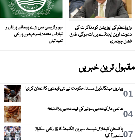
بیوروکریسی میں بڑے پیمانے پر تقرر و
وزیراعظم کی اپوزیشن کو مذاکرات کی
تبادلے، متعدد اہم عہدوں پر نئی
دعوت، اوپن ایجنڈے پر بات ہوگی، طارق
تعیناتیاں
فضل چودھری
مقبول ترین خبریں
پیٹرول مہنگا، ڈیزل سستا، حکومت نے نئی قیمتوں کا اعلان کر دیا
01
عالمی مارکیٹ میں سونے کی قیمت میں بڑا اضافہ
04
پاکستان کیخلاف ٹیسٹ سیریز ، انگلینڈ کا 16 رکنی اسکواڈ
07
سامنے آ گیا