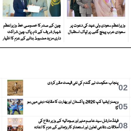
وزیراعظم سعودی ولی عہد کی دعوت پر
چین کے صدر کا خصوصی خط وزیراعظم
سعودی عرب پہنچ گئے، پر تپاک استقبال
شہباز شریف کے نام، پاک چین شراکت
داری مزید مضبوط بنانے کے عزم کا اظہار
پنجاب حکومت نے گندم کی نئی قیمت مقرر کردی
3
02
ویمنز ایشیا کپ 2026، پاکستان اور بھارت کا مقابلہ دبئی میں ہو
6
05
گا
فیلڈ مارشل سید عاصم منیر اور صومالیہ کے وزیر دفاع کی
9
08
ملاقات، دفاعی تعاون اور استعدادِ کار بڑھانے کے عزم کا اعادہ