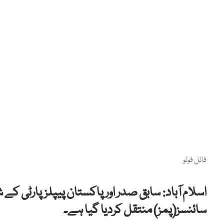
فائل فوٹو
اسلام آباد:
سابق صدر اور پاکستان پیپلزپارٹی کے
سائنسز(پمز) منتقل کردیا گیا ہے۔