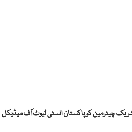
 شریک چیئرمین کو پاکستان انسٹی ٹیوٹ آف میڈیکل