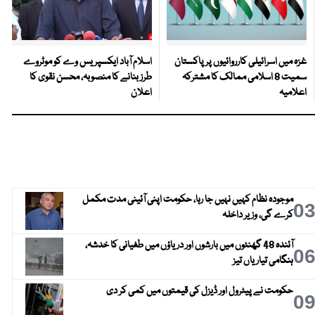
غزہ میں اسرائیلی کارروائیوں پر پاکستان
اسلام آباد ایکسپریس وے کو موٹروے
سمیت 8 اسلامی ممالک کا مشترکہ
طرز بنانے کا منصوبہ، محسن نقوی کا
اعلامیہ
اعلان
موجودہ نظام کہیں نہیں جا رہا، حکومت اپنی آئینی مدت مکمل
0
کرے گی، وزیر داخلہ
آئندہ 48 گھنٹوں میں بارشوں اور دریاؤں میں طغیانی کا خدشہ،
0
ہنگامی تیاریاں تیز
حکومت نے پیٹرول اور ڈیزل کی قیمتوں میں کمی کر دی
0