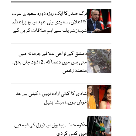
ترک صدر کا ایک روزہ دورہ سعودی عرب
کا اعلان، سعودی ولی عہد اور وزیراعظم
شہباز شریف سے اہم ملاقات کریں گے
دمشق کے نواحی علاقے جرمانہ میں
منی بس میں دھماکہ، 2 افراد جاں بحق،
متعدد زخمی
شادی کا کوئی ارادہ نہیں، اکیلی بے حد
خوش ہوں، امیشا پٹیل
حکومت نے پیٹرول اور ڈیزل کی قیمتوں
میں کمی کر دی