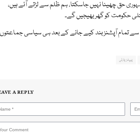
ہوری حق چھینا نہیں جاسکتا، ہم ظلم سے لڑتے آئے ہیں،
پتلی حکومت کو گھر بھیجیں گے۔
ب سے تمام آپشنز بند کیے جانے کے بعد ہی سیاسی جماعتوں
پیپلزپارٹی
EAVE A REPLY