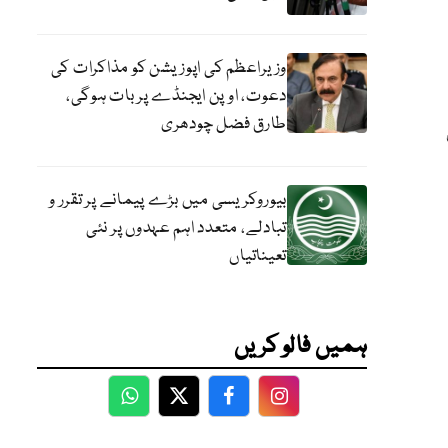
وزیراعظم کی اپوزیشن کو مذاکرات کی
دعوت، اوپن ایجنڈے پر بات ہوگی،
طارق فضل چودھری
بیوروکریسی میں بڑے پیمانے پر تقرر و
تبادلے، متعدد اہم عہدوں پر نئی
تعیناتیاں
ہمیں فالو کریں
WhatsApp
Twitter
Facebook
Facebook