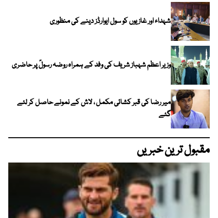
شہداء اور غازیوں کو سول ایوارڈز دینے کی منظوری
وزیر اعظم شہباز شریف کی وفد کے ہمراہ روضہ رسولؐ پر حاضری
میر رضا کی قبر کشائی مکمل ، لاش کے نمونے حاصل کر لئے
گئے
مقبول ترین خبریں