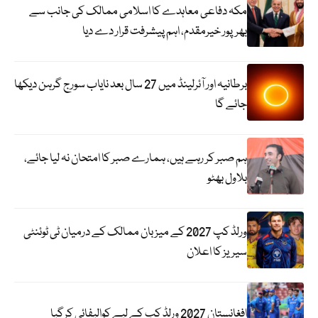
مکہ دفاعی معاہدے کا اسلامی ممالک کی جانب سے
بھرپور خیرمقدم، اہم پیشرفت قرار دے دیا
برطانیہ اور آئرلینڈ میں 27 سال بعد نایاب سورج گرہن دیکھا
جائے گا
ہم صبر کر رہے ہیں، ہمارے صبر کا امتحان نہ لیا جائے،
بلاول بھٹو
ورلڈ کپ 2027 کے میزبان ممالک کے درمیان ٹی ٹوئنٹی
سیریز کا اعلان
افغانستان 2027 ورلڈ کپ کے لیے کوالیفائی کرگیا