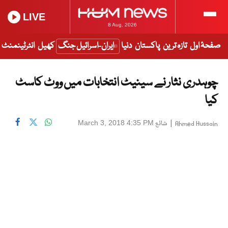
LIVE
8 Aug, 2026
صفحۂ اول
تازہ ترین
پاکستان
دنیا
ایران-اسرائیل جنگ
کھیل
انٹرٹینمنٹ
چوہدری نثار نے سینیٹ انتخابات میں ووٹ کاسٹ
کیا
|
شائع
March 3, 2018 4:35 PM
Ahmed Hussain