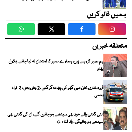
ہمیں فالو کریں
WhatsApp
Twitter
Facebook
Faceboo
متعلقہ خبریں
ہم صبر کر رہے ہیں، ہمارے صبر کا امتحان نہ لیا جائے، بلاول
بھٹو
ڈیرہ غازی خان میں گھر کی چھت گر گئی ، 2 جاں بحق ، 3 افراد
زخمی
الٹی گنتی والے خود بھی سیدھے ہو جائیں گے ، ان کی گنتی بھی
سیدھی ہو جائیگی ، رانا ثناء اللہ