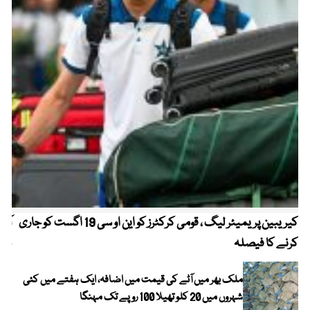
کیریبین پریمیئر لیگ ، قومی کرکٹرز کو این او سی 19 اگست کو جاری
آز
کرنے کا فیصلہ
چھی
ملک بھر میں آٹے کی قیمت میں اضافہ، ایک ہفتے میں کئی
شہروں میں 20 کلو تھیلا 100 روپے تک مہنگا