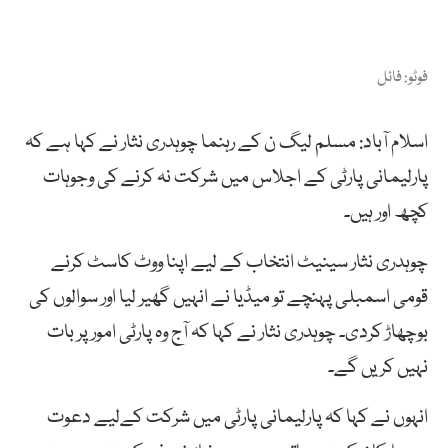
فوٹو: فائل
اسلام آباد: مسلم لیگ ن کے رہنما چوہدری نثار نے کہا ہے کہ
پارلیمانی پارٹی کے اجلاس میں شرکت نہ کرنے کی وجوہات
کچھ اور ہیں۔
چوہدری نثار سینیٹ انتخاب کے لیے اپنا ووٹ کاسٹ کرنے
قومی اسمبلی پہنچے تو میڈیا نے انہیں گھیر لیا اور سوالوں کی
بوچھاڑ کردی۔ چوہدری نثار نے کہا کہ آج وہ پارٹی امور پر بات
نہیں کریں گے۔
انہوں نے کہا کہ پارلیمانی پارٹی میں شرکت کےلیے دعوت