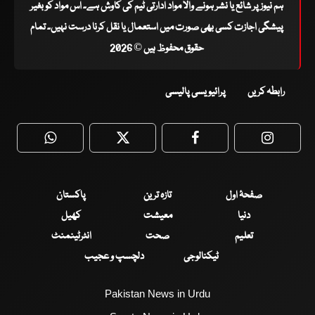
ہم نیوز پر شائع یا نشر ہونے والا مواد ادارتی ٹیم کی کاوش ہے۔ اس مواد کو بغیر
پیشگی اجازت کسی بھی صورت میں استعمال یا نقل کرنا درست نہیں۔ تمام
حقوق محفوظ ہیں © 2026
رابطہ کریں
پرائیویسی پالیسی
WhatsApp
Twitter
Facebook
Faceboo
صفحۂ اول
تازہ ترین
پاکستان
دنیا
معیشت
کھیل
تعلیم
صحت
انٹرٹینمنٹ
ٹیکنالوجی
دلچسپ و عجیب
Pakistan News in Urdu