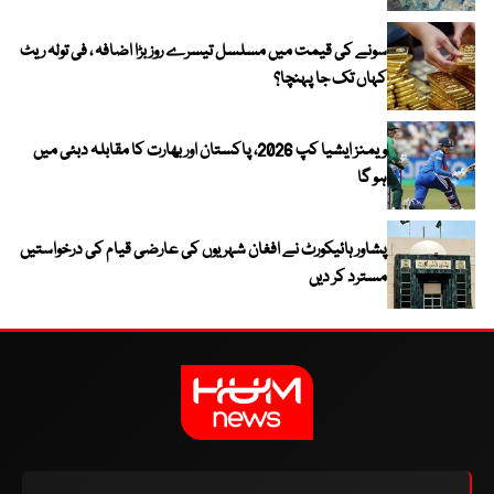
سونے کی قیمت میں مسلسل تیسرے روز بڑا اضافہ ، فی تولہ ریٹ
کہاں تک جا پہنچا؟
ویمنز ایشیا کپ 2026، پاکستان اور بھارت کا مقابلہ دبئی میں
ہو گا
پشاور ہائیکورٹ نے افغان شہریوں کی عارضی قیام کی درخواستیں
مسترد کر دیں