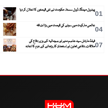
پیٹرول مہنگا، ڈیزل سستا، حکومت نے نئی قیمتوں کا اعلان کر دیا
01
عالمی مارکیٹ میں سونے کی قیمت میں بڑا اضافہ
04
فیلڈ مارشل سید عاصم منیر اور صومالیہ کے وزیر دفاع کی
07
ملاقات، دفاعی تعاون اور استعدادِ کار بڑھانے کے عزم کا اعادہ