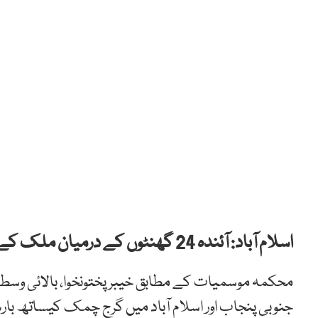
اسلام آباد: آئندہ 24 گھنٹوں کے درمیان ملک کے بیشتر علاقوں میں بارش کا امکان ہے۔
محکمہ موسمیات کے مطابق خیبرپختونخوا، بالائی وسطی
جنوبی پنجاب اور اسلام آباد میں گرج چمک کیساتھ با