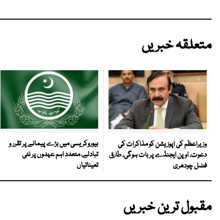
متعلقہ خبریں
بیوروکریسی میں بڑے پیمانے پر تقرر و
وزیراعظم کی اپوزیشن کو مذاکرات کی
تبادلے، متعدد اہم عہدوں پر نئی
دعوت، اوپن ایجنڈے پر بات ہوگی، طارق
تعیناتیاں
فضل چودھری
مقبول ترین خبریں