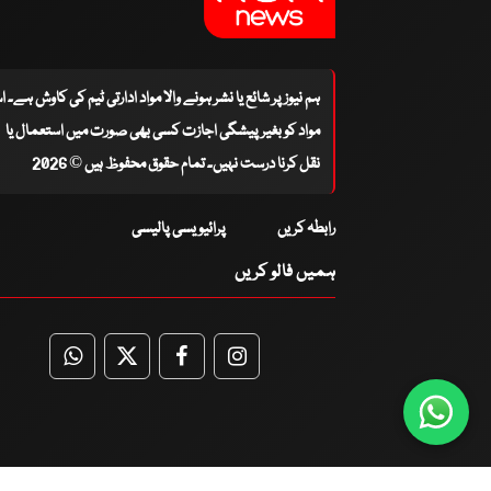
ہم نیوز پر شائع یا نشر ہونے والا مواد ادارتی ٹیم کی کاوش ہے۔ 
مواد کو بغیر پیشگی اجازت کسی بھی صورت میں استعمال یا
نقل کرنا درست نہیں۔ تمام حقوق محفوظ ہیں © 2026
رابطہ کریں
پرائیویسی پالیسی
ہمیں فالو کریں
WhatsApp
Twitter
Facebook
Facebook