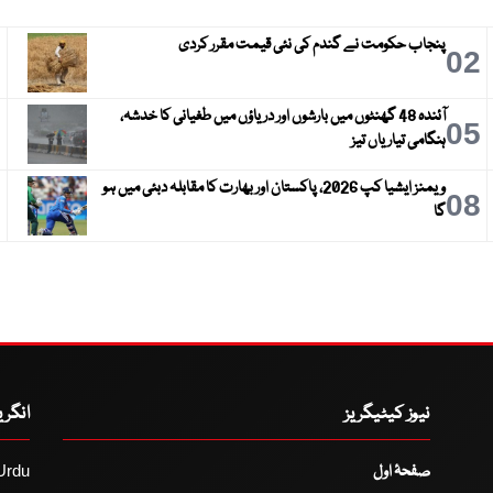
پنجاب حکومت نے گندم کی نئی قیمت مقرر کردی
3
02
آئندہ 48 گھنٹوں میں بارشوں اور دریاؤں میں طغیانی کا خدشہ،
6
05
ہنگامی تیاریاں تیز
ویمنز ایشیا کپ 2026، پاکستان اور بھارت کا مقابلہ دبئی میں ہو
9
08
گا
نیوز کیٹیگریز
انگر
صفحۂ اول
Urdu