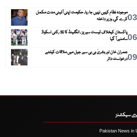
موجودہ نظام کہیں نہیں جا رہا، حکومت اپنی آئینی مدت مکمل
0
کرے گی، وزیر داخلہ
پاکستان کیخلاف ٹیسٹ سیریز ، انگلینڈ کا 16 رکنی اسکواڈ
0
سامنے آ گیا
عمران خان اور بشریٰ بی بی سے جیل میں ملاقات کیلئے
0
درخواست دائر
یزی سیکشنز
Pakistan News in 