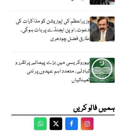
وزیراعظم کی اپوزیشن کو مذاکرات کی
دعوت، اوپن ایجنڈے پر بات ہوگی،
طارق فضل چودھری
بیوروکریسی میں بڑے پیمانے پر تقرر و
تبادلے، متعدد اہم عہدوں پر نئی
تعیناتیاں
ہمیں فالو کریں
WhatsApp
Twitter
Facebook
Facebook