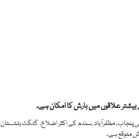
 پنجاب، مظفرآباد ،سندھ کے اکثر اضلاع، گلگت بلتستان
رش متوقع ہے۔