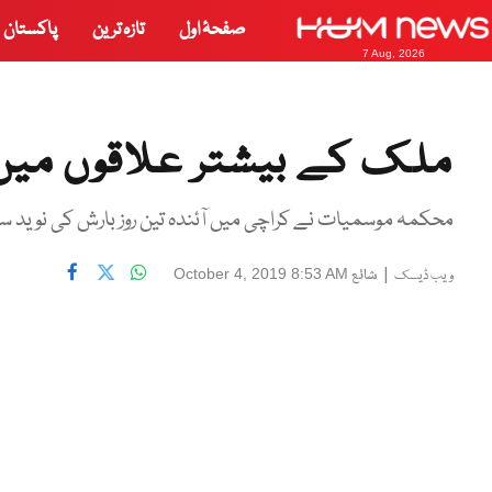
صفحۂ اول
تازہ ترین
پاکستان
7 Aug, 2026
ملک کے بیشتر علاقوں میں 
محکمہ موسمیات نے کراچی میں آئندہ تین روز بارش کی نوید س
|
شائع
October 4, 2019 8:53 AM
ویب ڈیسک