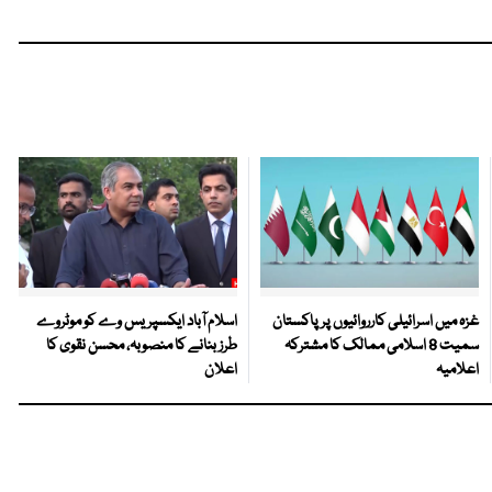
غزہ میں اسرائیلی کارروائیوں پر پاکستان
اسلام آباد ایکسپریس وے کو موٹروے
سمیت 8 اسلامی ممالک کا مشترکہ
طرز بنانے کا منصوبہ، محسن نقوی کا
اعلامیہ
اعلان