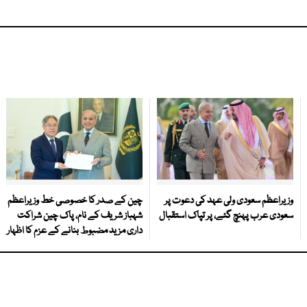
وزیراعظم سعودی ولی عہد کی دعوت پر
چین کے صدر کا خصوصی خط وزیراعظم
سعودی عرب پہنچ گئے، پر تپاک استقبال
شہباز شریف کے نام، پاک چین شراکت
داری مزید مضبوط بنانے کے عزم کا اظہار