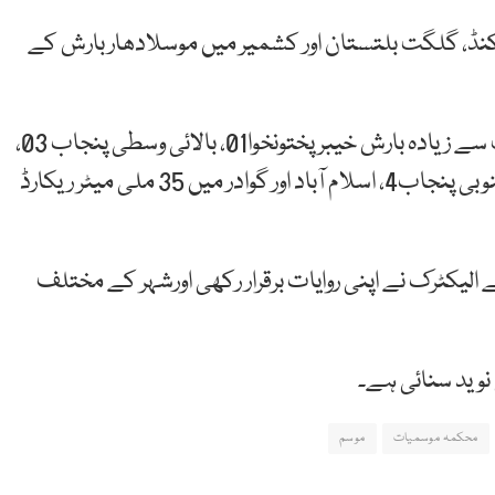
اکنڈ، گلگت بلتستان اور کشمیر میں موسلادھار بارش کے
گزشتہ روز ملک کے بیشتر علاقوں میں بارش ہوئی، سب سے زیادہ بارش خیبرپختونخوا01، بالائی وسطی پنجاب 03،
مظفرآباد 08، سندھ کے اکثر اضلاع، گلگت بلتستان جنوبی پنجاب4، اسلام آباد اور گوادر میں 35 ملی میٹر ریکارڈ
لیکٹرک نے اپنی روایات برقرار رکھی اورشہر کے مختلف
نوید سنائی ہے۔
محکمہ موسمیات
موسم