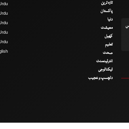
تازہ ترین
Urdu
پاکستان
Urdu
دنیا
Urdu
اس
معیشت
Urdu
کھیل
Urdu
تعلیم
lish
صحت
انٹرٹینمنٹ
ٹیکنالوجی
دلچسپ و عجیب