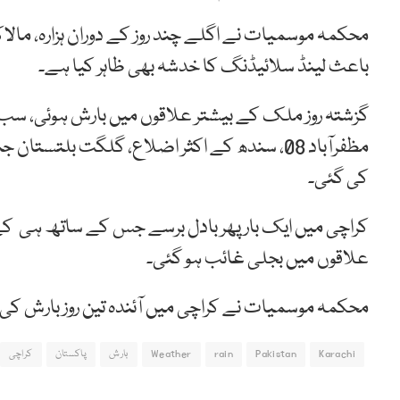
محکمہ موسمیات نے اگلے چند روز کے دوران ہزارہ، مال
باعث لینڈ سلائیڈنگ کا خدشہ بھی ظاہر کیا ہے۔
کی گئی۔
کراچی میں ایک بار پھر بادل برسے جس کے ساتھ ہی کے ا
علاقوں میں بجلی غائب ہو گئی۔
محکمہ موسمیات نے کراچی میں آئندہ تین روز بارش کی 
Karachi
Pakistan
rain
Weather
بارش
پاکستان
کراچی