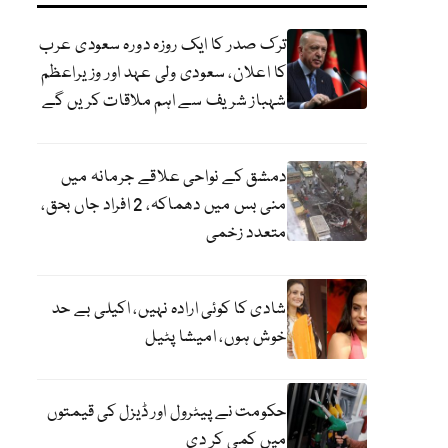
ترک صدر کا ایک روزہ دورہ سعودی عرب
کا اعلان، سعودی ولی عہد اور وزیراعظم
شہباز شریف سے اہم ملاقات کریں گے
دمشق کے نواحی علاقے جرمانہ میں
منی بس میں دھماکہ، 2 افراد جاں بحق،
متعدد زخمی
شادی کا کوئی ارادہ نہیں، اکیلی بے حد
خوش ہوں، امیشا پٹیل
حکومت نے پیٹرول اور ڈیزل کی قیمتوں
میں کمی کر دی