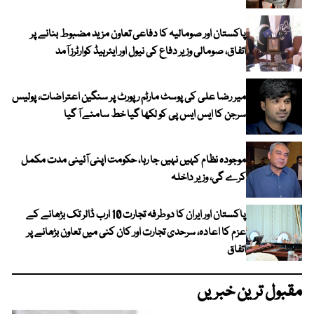
پاکستان اور صومالیہ کا دفاعی تعاون مزید مضبوط بنانے پر
اتفاق، صومالی وزیر دفاع کی نیول اور ایئرہیڈ کوارٹرز آمد
میر رضا علی کی پوسٹ مارٹم رپورٹ پر سنگین اعتراضات، پولیس
سرجن کا ایس ایس پی کو لکھا گیا خط سامنے آ گیا
موجودہ نظام کہیں نہیں جا رہا، حکومت اپنی آئینی مدت مکمل
کرے گی، وزیر داخلہ
پاکستان اور ایران کا دوطرفہ تجارت 10 ارب ڈالر تک بڑھانے کے
عزم کا اعادہ، سرحدی تجارت اور کان کنی میں تعاون بڑھانے پر
اتفاق
مقبول ترین خبریں