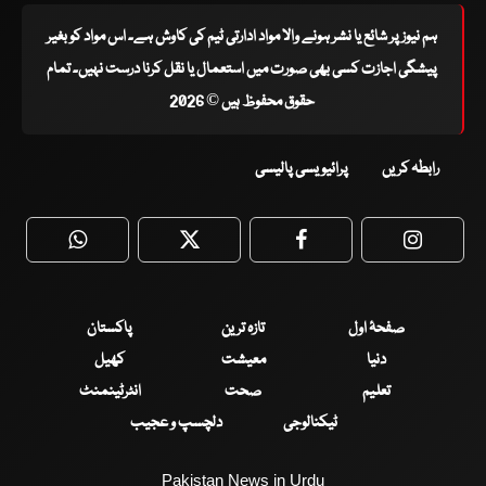
ہم نیوز پر شائع یا نشر ہونے والا مواد ادارتی ٹیم کی کاوش ہے۔ اس مواد کو بغیر
پیشگی اجازت کسی بھی صورت میں استعمال یا نقل کرنا درست نہیں۔ تمام
حقوق محفوظ ہیں © 2026
رابطہ کریں
پرائیویسی پالیسی
WhatsApp
Twitter
Facebook
Faceboo
صفحۂ اول
تازہ ترین
پاکستان
دنیا
معیشت
کھیل
تعلیم
صحت
انٹرٹینمنٹ
ٹیکنالوجی
دلچسپ و عجیب
Pakistan News in Urdu