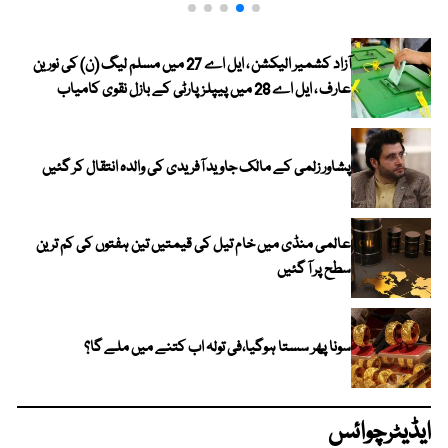
آزاد کشمیر الیکشن ، ایل اے 27 میں مسلم لیگ (ن) کی نورین
عارف ، ایل اے 28 میں پیپلز پارٹی کے بازل نقوی کامیاب
پشاور زلمی کے مالک جاوید آفریدی کی والدہ انتقال کر گئیں
عالمی منڈی میں خام تیل کی قیمتیں تین ہفتوں کی کم ترین
سطح پر آ گئیں
سونا پھر سستا ہوگیا،فی تولہ اب کتنے میں ملے گا؟
ایڈیٹرچوائس