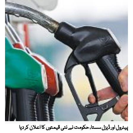
پیٹرول اور ڈیزل سستا، حکومت نے نئی قیمتوں کا اعلان کر دیا