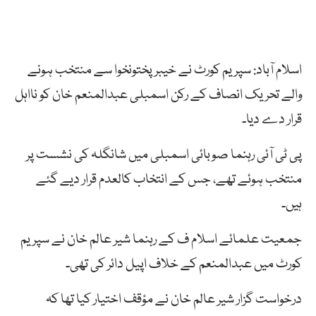
اسلام آباد: سپریم کورٹ نے خیبرپختونخوا سے منتخب ہونے
والے تحریک انصاف کے رکن اسمبلی عبدالمنعم خان کو نااہل
قرار دے دیا۔
پی ٹی آئی رہنما صوبائی اسمبلی میں شانگلہ کی نشست پر
منتخب ہوئے تھے، جس کے انتخاب کالعدم قرار دیے گئے
ہیں۔
جمعیت علمائے اسلام ف کے رہنما شیر عالم خان نے سپریم
کورٹ میں عبدالمنعم کے خلاف اپیل دائر کی تھی۔
درخواست گزار شیر عالم خان نے مؤقف اختیار کیا تھا کہ