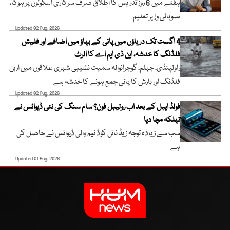
ہفتے میں 6 روز تدریس کا اطلاق صرف سرکاری اسکولوں پر ہوگا،
صوبائی وزیر تعلیم
Updated 02 Aug, 2026
4 اگست تک دریاؤں میں پانی کے بہاؤ میں اضافے اور فلیش
فلڈنگ کا خدشہ، این ڈی ایم اے کا الرٹ
راولپنڈی، جہلم، گوجرانوالہ سمیت نشیبی شہری علاقوں میں اربن
فلڈنگ اور بارش کا پانی جمع ہونے کا خدشہ ہے
Updated 02 Aug, 2026
فولڈ ایبل کے بعد اب رولیبل فون؟ سام سنگ کی نئی ڈیوائس نے
تہلکہ مچا دیا
سب سے زیادہ توجہ زیڈ نائن کوڈ نیم والی ڈیوائس نے حاصل کی
ہے
Updated 01 Aug, 2026