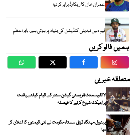
عمران خان کا ریکارڈ برابر کر دیا
ٹیم میں تبدیلی کنڈیشن کی بنیاد پر ہوتی ہے، بابر اعظم
ہمیں فالو کریں
WhatsApp
Twitter
Facebook
Faceboo
متعلقہ خبریں
لاانفورسمنٹ انویسٹی گیشن سنٹر کے قیام کیلئے پائلٹ
پراجیکٹ شروع کرنے کا فیصلہ
پیٹرول مہنگا، ڈیزل سستا، حکومت نے نئی قیمتوں کا اعلان کر
دیا