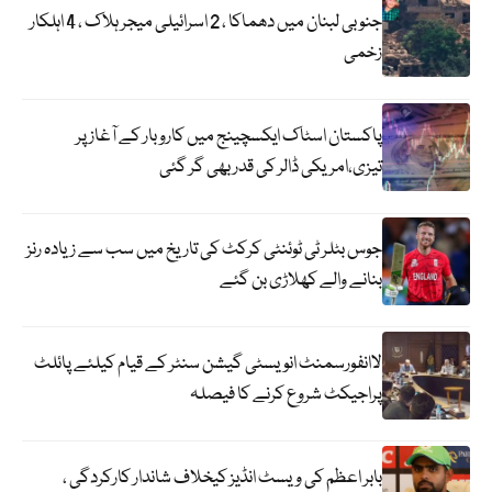
جنوبی لبنان میں دھماکا ، 2 اسرائیلی میجر ہلاک ، 4 اہلکار
زخمی
پاکستان اسٹاک ایکسچینج میں کاروبار کے آغاز پر
تیزی،امریکی ڈالر کی قدر بھی گر گئی
جوس بٹلر ٹی ٹوئنٹی کرکٹ کی تاریخ میں سب سے زیادہ رنز
بنانے والے کھلاڑی بن گئے
لاانفورسمنٹ انویسٹی گیشن سنٹر کے قیام کیلئے پائلٹ
پراجیکٹ شروع کرنے کا فیصلہ
بابر اعظم کی ویسٹ انڈیز کیخلاف شاندار کارکردگی ،