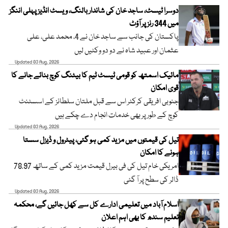
دوسرا ٹیسٹ، ساجد خان کی شاندار بالنگ، ویسٹ انڈیز پہلی اننگز
میں 344 رنز پر آؤٹ
پاکستان کی جانب سے ساجد خان نے 4، محمد علی، علی
عثمان اور عبید شاہ نے دو دو وکٹیں لیں
Updated 03 Aug, 2026
مائیک اسمتھ کو قومی ٹیسٹ ٹیم کا بیٹنگ کوچ بنائے جانے کا
قوی امکان
جنوبی افریقی کرکٹر اس سے قبل ملتان سلطانز کے اسسٹنٹ
کوچ کے طور پر بھی خدمات انجام دے چکے ہیں
Updated 03 Aug, 2026
تیل کی قیمتوں میں مزید کمی ہو گئی، پیٹرول و ڈیزل سستا
ہونے کا امکان
امریکی خام تیل کی فی بیرل قیمت مزید کمی کے ساتھ 78.97
ڈالر کی سطح پر آ گئی
Updated 03 Aug, 2026
اسلام آباد میں تعلیمی ادارے کل سے کھل جائیں گے، محکمہ
تعلیم سندھ کا بھی اہم اعلان