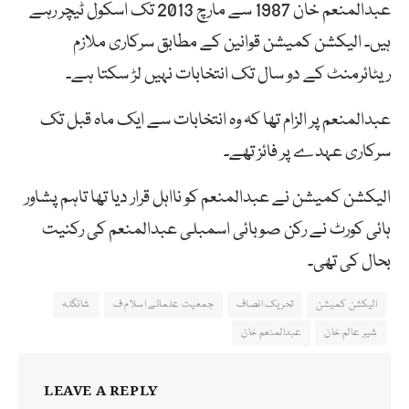
عبدالمنعم خان 1987 سے مارچ 2013 تک اسکول ٹیچر رہے
ہیں۔ الیکشن کمیشن قوانین کے مطابق سرکاری ملازم
ریٹائرمنٹ کے دو سال تک انتخابات نہیں لڑ سکتا ہے۔
عبدالمنعم پر الزام تھا کہ وہ انتخابات سے ایک ماہ قبل تک
سرکاری عہدے پر فائز تھے۔
الیکشن کمیشن نے عبدالمنعم کو نااہل قرار دیا تھا تاہم پشاور
ہائی کورٹ نے رکن صوبائی اسمبلی عبدالمنعم کی رکنیت
بحال کی تھی۔
الیکشن کمیشن
تحریک انصاف
جمعیت علمائے اسلام ف
شانگلہ
شیر عالم خان
عبدالمنعم خان
LEAVE A REPLY