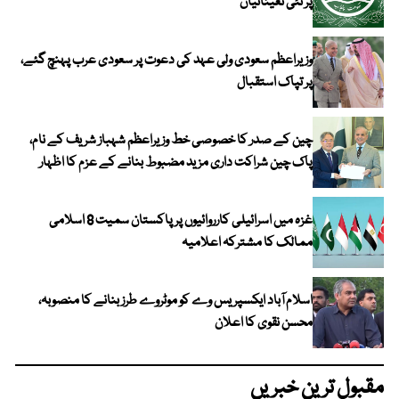
پر نئی تعیناتیاں
وزیراعظم سعودی ولی عہد کی دعوت پر سعودی عرب پہنچ گئے،
پر تپاک استقبال
چین کے صدر کا خصوصی خط وزیراعظم شہباز شریف کے نام،
پاک چین شراکت داری مزید مضبوط بنانے کے عزم کا اظہار
غزہ میں اسرائیلی کارروائیوں پر پاکستان سمیت 8 اسلامی
ممالک کا مشترکہ اعلامیہ
اسلام آباد ایکسپریس وے کو موٹروے طرز بنانے کا منصوبہ،
محسن نقوی کا اعلان
مقبول ترین خبریں