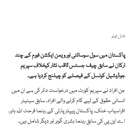
فائل فوٹو
پاکستان میں سول سوسائٹی اور ویمن ایکشن فورم کے چند
ارکان نے سابق چیف جسٹس ثاقب نثار کیخلاف سپریم
جوڈیشیل کونسل کے فیصلے کو چیلنج کردیا ہے۔
جن افراد نے سپریم کورٹ میں درخواست دائر کی ہے ان میں
انسانی حقوق کے لیے کام کرنے والے افراد، سابق سینیٹر
افراسیاب خٹک، پاکستان پیپلز پارٹی کے رہنما فرحت اللہ بابر،
اے این پی کی سابق رہنما بشریٰ گوہر اور دیگر شامل ہیں۔