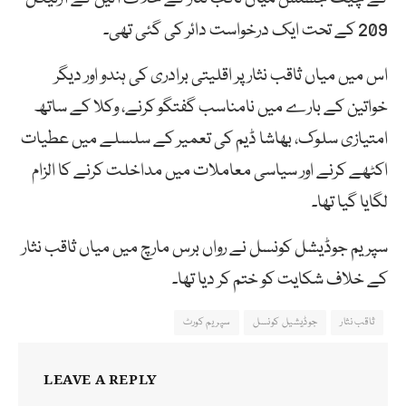
209 کے تحت ایک درخواست دائر کی گئی تھی۔
اس میں میاں ثاقب نثار پر اقلیتی برادری کی ہندو اور دیگر
خواتین کے بارے میں نامناسب گفتگو کرنے، وکلا کے ساتھ
امتیازی سلوک، بھاشا ڈیم کی تعمیر کے سلسلے میں عطیات
اکٹھے کرنے اور سیاسی معاملات میں مداخلت کرنے کا الزام
لگایا گیا تھا۔
سپریم جوڈیشل کونسل نے رواں برس مارچ میں میاں ثاقب نثار
کے خلاف شکایت کو ختم کر دیا تھا۔
ثاقب نثار
جوڈیشیل کونسل
سپریم کورٹ
LEAVE A REPLY