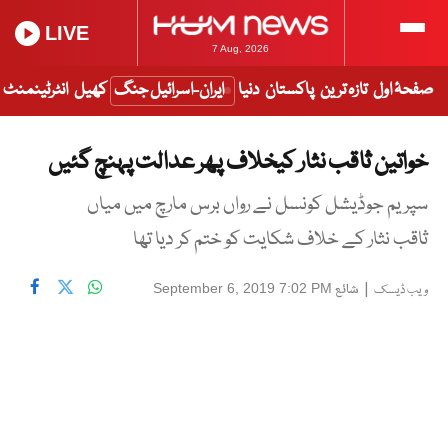
LIVE
7 Aug, 2026
صفحۂ اول
تازہ ترین
پاکستان
دنیا
ایران-اسرائیل جنگ
کھیل
انٹرٹینمنٹ
خواتین ثاقب نثار کیخلاف پھر عدالت پہنچ گئیں
سپریم جوڈیشل کونسل نے رواں برس مارچ میں میاں
ثاقب نثار کے خلاف شکایت کو ختم کر دیا تھا
|
شائع
September 6, 2019 7:02 PM
ویب ڈیسک