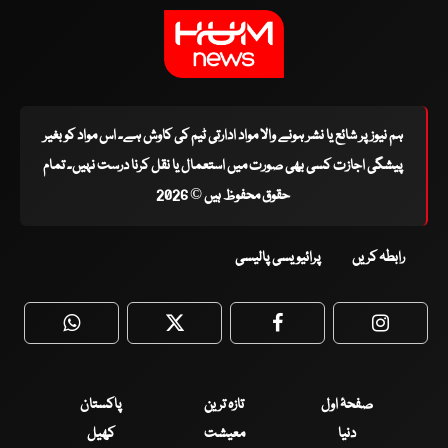
ہم نیوز پر شائع یا نشر ہونے والا مواد ادارتی ٹیم کی کاوش ہے۔ اس مواد کو بغیر
پیشگی اجازت کسی بھی صورت میں استعمال یا نقل کرنا درست نہیں۔ تمام
حقوق محفوظ ہیں © 2026
رابطہ کریں
پرائیویسی پالیسی
WhatsApp
Twitter
Facebook
Faceboo
صفحۂ اول
تازہ ترین
پاکستان
دنیا
معیشت
کھیل