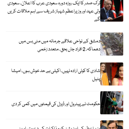
ترک صدر کا ایک روزہ دورہ سعودی عرب کا اعلان، سعودی
ولی عہد اور وزیراعظم شہباز شریف سے اہم ملاقات کریں
گے
دمشق کے نواحی علاقے جرمانہ میں منی بس میں
دھماکہ، 2 افراد جاں بحق، متعدد زخمی
شادی کا کوئی ارادہ نہیں، اکیلی بے حد خوش ہوں، امیشا
پٹیل
حکومت نے پیٹرول اور ڈیزل کی قیمتوں میں کمی کر دی
وزیراعظم کی اپوزیشن کو مذاکرات کی دعوت، اوپن