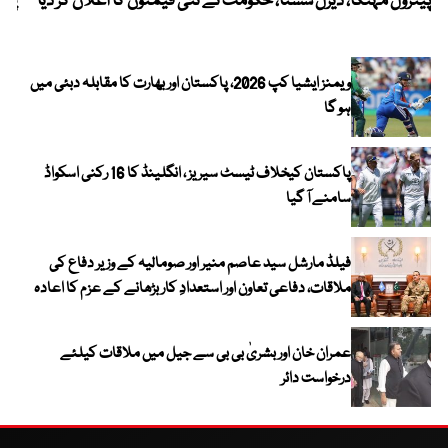
پیٹرول مہنگا، ڈیزل سستا، حکومت نے نئی قیمتوں کا اعلان کر دیا
پنج
ویمنز ایشیا کپ 2026، پاکستان اور بھارت کا مقابلہ دبئی میں
ہو گا
پاکستان کیخلاف ٹیسٹ سیریز ، انگلینڈ کا 16 رکنی اسکواڈ
سامنے آ گیا
فیلڈ مارشل سید عاصم منیر اور صومالیہ کے وزیر دفاع کی
ملاقات، دفاعی تعاون اور استعدادِ کار بڑھانے کے عزم کا اعادہ
عمران خان اور بشریٰ بی بی سے جیل میں ملاقات کیلئے
درخواست دائر