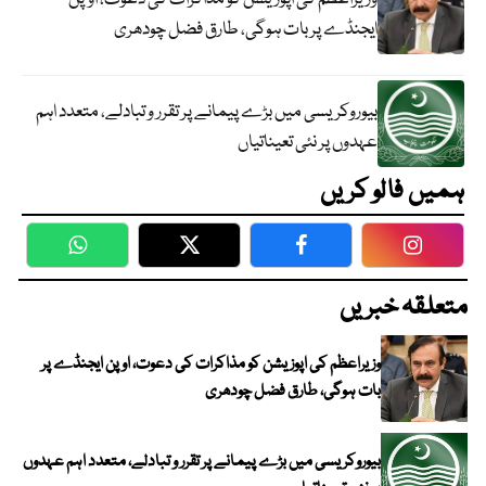
ایجنڈے پر بات ہوگی، طارق فضل چودھری
بیوروکریسی میں بڑے پیمانے پر تقرر و تبادلے، متعدد اہم
عہدوں پر نئی تعیناتیاں
ہمیں فالو کریں
WhatsApp
Twitter
Facebook
Faceboo
متعلقہ خبریں
وزیراعظم کی اپوزیشن کو مذاکرات کی دعوت، اوپن ایجنڈے پر
بات ہوگی، طارق فضل چودھری
بیوروکریسی میں بڑے پیمانے پر تقرر و تبادلے، متعدد اہم عہدوں