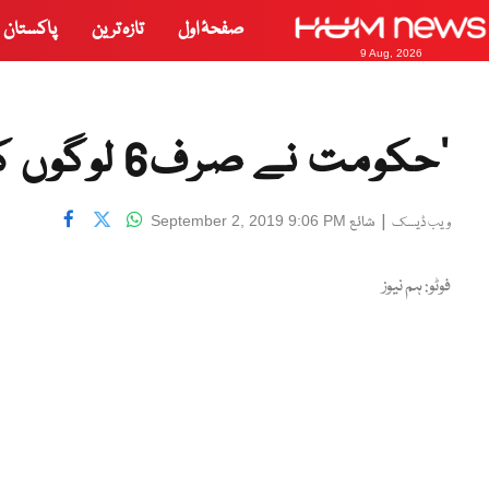
صفحۂ اول
تازہ ترین
پاکستان
9 Aug, 2026
’حکومت نے صرف6 لوگوں کو فائدہ پہنچایا‘
|
شائع
September 2, 2019 9:06 PM
ویب ڈیسک
فوٹو: ہم نیوز