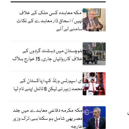
‘مکہ معاہدہ کسی ملک کے خلاف
نہیں’؛ اسحاق ڈار معاہدے کے نکات
سامنے لے آئے
بلوچستان میں دہشت گردوں کے
خلاف کارروائیاں جاری، 15 خوارج ہلاک
ای اسپورٹس ورلڈ کپ؛ پاکستان کے
محمد زبیر نے ٹیکن 8 ٹائٹل اپنے نام لیا
مکہ مکرمہ دفاعی معاہدے میں جلد
مصر بھی شامل ہو سکتا ہے، ترک وزیر
خارجہ