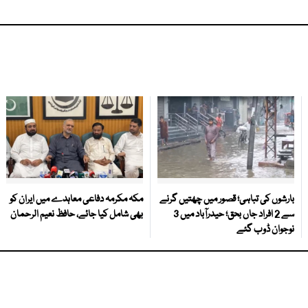
بارشوں کی تباہی؛ قصور میں چھتیں گرنے
مکہ مکرمہ دفاعی معاہدے میں ایران کو
سے 2 افراد جاں بحق؛ حیدرآباد میں 3
بھی شامل کیا جائے، حافظ نعیم الرحمان
نوجوان ڈوب گئے