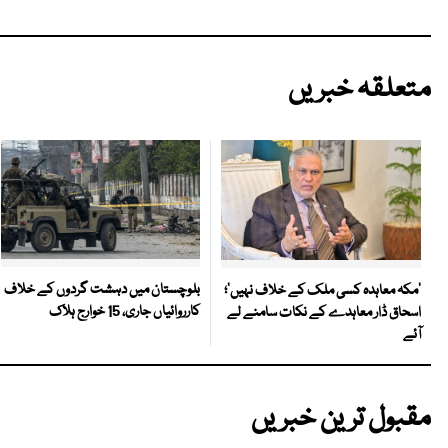
متعلقہ خبریں
بلوچستان میں دہشت گردوں کے خلاف
‘مکہ معاہدہ کسی ملک کے خلاف نہیں’؛
کارروائیاں جاری، 15 خوارج ہلاک
اسحاق ڈار معاہدے کے نکات سامنے لے
آئے
مقبول ترین خبریں