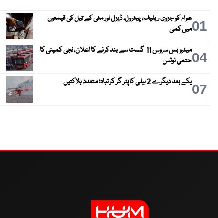
عوام کو جزوی ریلیف، پیٹرول، ڈیزل اور مٹی کے تیل کی قیمتوں
01
میں کمی
میٹرو بس سروس 11 اگست سے بند کرنے کا اعلان، نجی کمپنی کا
04
حتمی نوٹس
یکے بعد دیگرے 2 ہیلی کاپٹر گر کر تباہ؛ متعدد ہلاکتیں
07