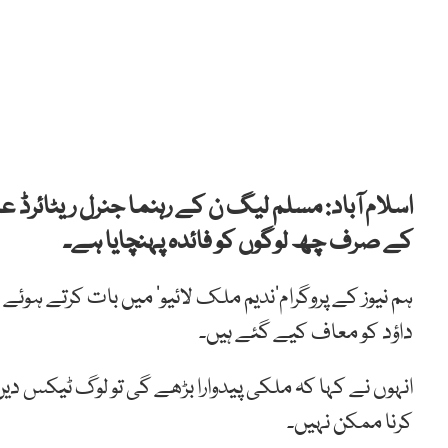
اسلام آباد: مسلم لیگ ن کے رہنما جنرل ریٹائرڈ 
کے صرف چھ لوگوں کو فائدہ پہنچایا ہے۔
داؤد کو معاف کیے گئے ہیں۔
انہوں نے کہا کہ ملکی پیدوارا بڑھے گی تو لوگ ٹیکس
کرنا ممکن نہیں۔