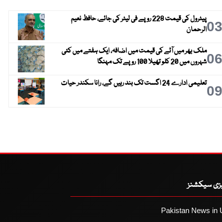
پیٹرول کی قیمت 228 روپے فی لیٹر کی جائے، حافظ نعیم
0
الرحمان
ملک بھر میں آٹے کی قیمت میں اضافہ، ایک ہفتے میں کئی
0
شہروں میں 20 کلو تھیلا 100 روپے تک مہنگا
تعلیمی ادارے 24 اگست تک بند رہیں گے، رانا سکندر حیات
0
یزی سیکشنز
Pakistan News in 