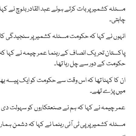
مسئلہ کشمیر پر بات کرتے ہوئے عبد القادر بلوچ نے کہ
چاہتی۔
انہوں نے کہا کہ حکومت مسئلہ کشمیر پر سنجیدگی کا م
پاکستان تحریک انصاف کے رہنما عمر چیمہ نے کہا کہ 
حکومت کے دور سے چل رہا تھا۔
ان کا کہنا تھا کہ اس وقت سے حکومت کو ایک پیسہ بھ
میں پڑے تھے۔
عمر چیمہ نے کہا کہ ہم نے صنعتکاروں کو سہولت دی او
مسئلہ کشمیر پر پی ٹی آئی رہنما نے کہا کہ دشمن ہمارے
ہے۔