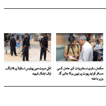
مکمل سفری دستاویزات کے حامل کسی
لکی مروت میں پولیس اسکواڈ پر فائرنگ،
مسافر کو ایئرپورٹ پر نہیں روکا جائے گا،
ایک اہلکار شہید
وزیر داخلہ