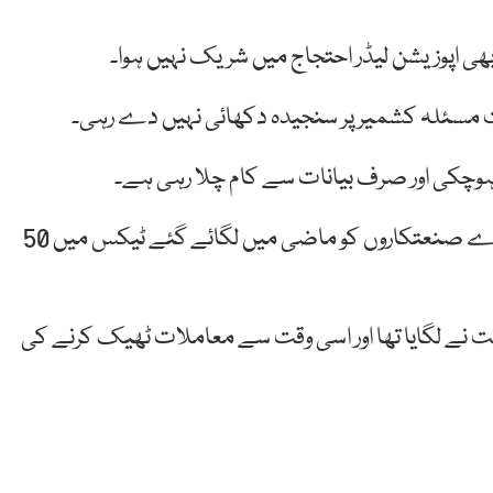
ھی اپوزیشن لیڈر احتجاج میں شریک نہیں ہوا۔
مت مسئلہ کشمیر پر سنجیدہ دکھائی نہیں دے رہی۔
ہوچکی اور صرف بیانات سے کام چلا رہی ہے۔
معروف تاجرعقیل کریم ڈیڈھی نے کہا کہ حکومت نے بڑے صنعتکاروں کو ماضی میں لگائے گئے ٹیکس میں 50
ت نے لگایا تھا اور اسی وقت سے معاملات ٹھیک کرنے کی