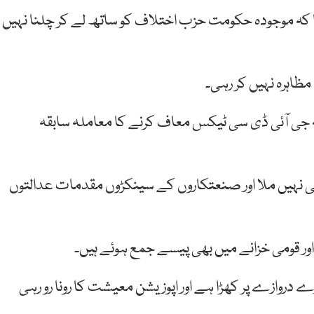
ا کہ موجودہ حکومت حزب اختلاف کو ساتھ لے کر چلنا نہیں
ظاہرہ نہیں کر رہی۔
جی آئی ڈی سی ٹیکس معاف کرنے کا معاملہ سابقہ
ی نہیں ملا اور صنعتکاروں کے سینکڑوں مقدمات عدالتوں
ر قومی خزانے میں بھی پیسے جمع ہوئے ہیں۔
 دروازے پر کھڑا ہے اور اپوزیشن معیشت کا رونا رو رہی