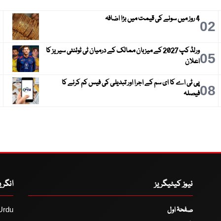
4 روز میں سونے کی قیمت میں بڑا اضافہ
3
02
ورلڈ کپ 2027 کے میزبان ممالک کے درمیان ٹی ٹوئنٹی سیریز کا
6
05
اعلان
پی ٹی اے کا ای سم کے اجرا اور تبدیلی کی فیس کم کرنے کا
9
08
فیصلہ
نیوز کیٹیگریز
انگر
صفحۂ اول
Urdu