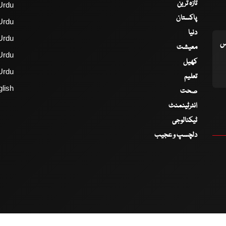
تازہ ترین
Urdu
پاکستان
Urdu
دنیا
Urdu
اس
معیشت
Urdu
کھیل
Urdu
تعلیم
lish
صحت
انٹرٹینمنٹ
ٹیکنالوجی
دلچسپ و عجیب