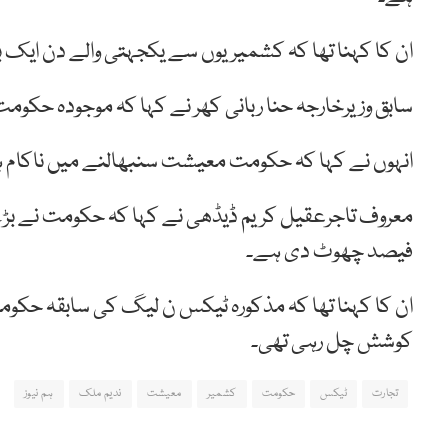
ان کا کہنا تھا کہ کشمیریوں سے یکجہتی والے دن ایک ب
سابق وزیرخارجہ حنا ربانی کھر نے کہا کہ موجودہ حکو
انہوں نے کہا کہ حکومت معیشت سنبھالنے میں ناکام 
فیصد چھوٹ دی ہے۔
ان کا کہنا تھا کہ مذکورہ ٹیکس ن لیگ کی سابقہ حکوم
کوشش چل رہی تھی۔
تجارت
ٹیکس
حکومت
کشمیر
معیشت
ندیم ملک
ہم نیوز