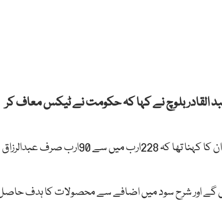
عبد القادر بلوچ نے کہا کہ حکومت نے ٹیکس معاف کر
ہم نیوز کے پروگرام’ندیم ملک لائیو‘ میں بات کرتے ہوئے ان کا کہنا تھا کہ 228ارب میں سے 90ارب صرف عبدالرزاق
 دیں گے اور شرح سود میں اضافے سے محصولات کا ہدف حاصل