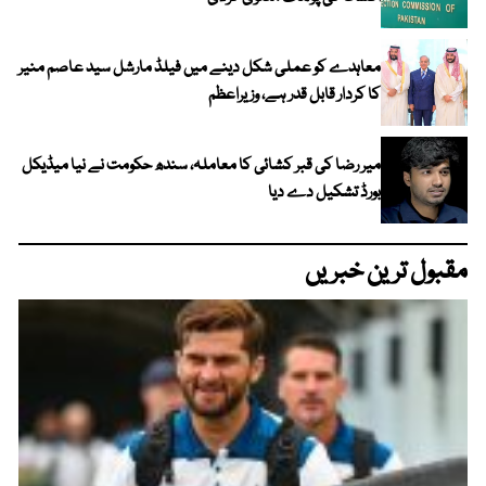
معاہدے کو عملی شکل دینے میں فیلڈ مارشل سید عاصم منیر
کا کردار قابل قدر ہے، وزیراعظم
میر رضا کی قبر کشائی کا معاملہ، سندھ حکومت نے نیا میڈیکل
بورڈ تشکیل دے دیا
مقبول ترین خبریں