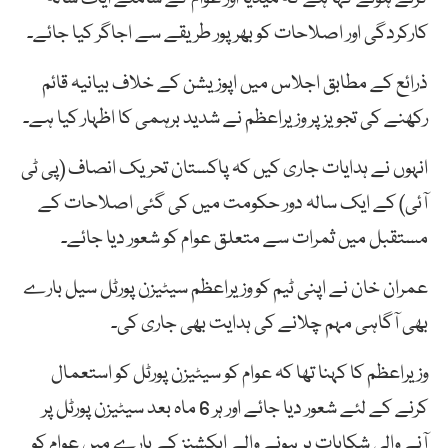
کارکردگی اور اصلاحات کو بھرپور طریقے سے اجاگر کیا جائے۔
ذرائع کے مطابق اجلاس میں اپوزیشن کے خلاف بیانیہ قائم
رکھنے کی تجویز پر وزیراعظم نے شدید برہمی کا اظہار کیا ہے۔
انہوں نے ہدایات جاری کیں کہ پاکستان تحریک انصاف (پی ٹی
آئی) کے ایک سالہ دور حکومت میں کی گئی اصلاحات کے
مستقبل میں ثمرات سے متعلق عوام کو شعور دیا جائے۔
عمران خان نے اپنی ٹیم کو وزیراعظم سیٹیزن پورٹل سیل بارے
بھی آگاہی مہم چلانے کی ہدایت بھی جاری کی۔
وزیراعظم کا کہنا تھا کہ عوام کو سیٹیزن پورٹل کو استعمال
کرنے کے لئے شعور دیا جائے اور ہر 6 ماہ بعد سیٹیزن پورٹل پر
آنے والی شکایات پر ہونے والے ایکشنز کے بارے میں عوام کو