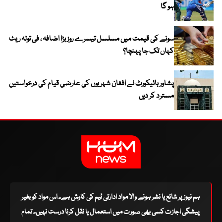
ہو گا
سونے کی قیمت میں مسلسل تیسرے روز بڑا اضافہ ، فی تولہ ریٹ
کہاں تک جا پہنچا؟
پشاور ہائیکورٹ نے افغان شہریوں کی عارضی قیام کی درخواستیں
مسترد کر دیں
ہم نیوز پر شائع یا نشر ہونے والا مواد ادارتی ٹیم کی کاوش ہے۔ اس مواد کو بغیر
پیشگی اجازت کسی بھی صورت میں استعمال یا نقل کرنا درست نہیں۔ تمام