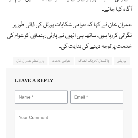
آگاہ کیا جائے۔
عمران خان نے کہا کہ عوامی شکایات پورٹل کی ذاتی طور پر
نگرانی کر رہا ہوں، ساتھ ہی انہوں نے پارٹی رہنماؤں کو عوام کی
خدمت پر توجہ دینے کی ہدایت کی۔
اپوزیشن
پاکستان تحریک انصاف
عوامی خدمت
وزیراعظم عمران خان
LEAVE A REPLY