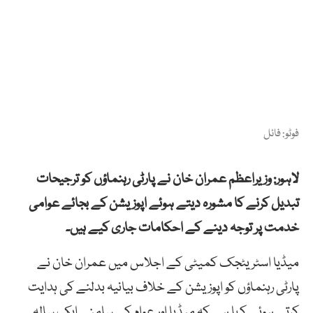
فوٹو: فائل
لاہور: وزیراعظم عمران خان نے پارٹی رہنماؤں کو ترجیحات
تبدیل کرنے کا مشورہ دیتے ہوئے اپوزیشن کے بجائے عوامی
خدمت پر توجہ دینے کے احکامات جاری کیے ہیں۔
میڈیا اسٹریٹجک کمیٹی کے اجلاس میں عمران خان نے
پارٹی رہنماؤں کو اپوزیشن کے خلاف بیانیہ بدلنے کی ہدایت
کرتے ہوئے کہا ہے کہ میڈیا اور عوام کے سامنے ایک سالہ