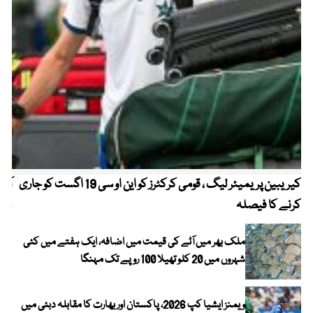
کیریبین پریمیئر لیگ ، قومی کرکٹرز کو این او سی 19 اگست کو جاری
آز
کرنے کا فیصلہ
چھی
ملک بھر میں آٹے کی قیمت میں اضافہ، ایک ہفتے میں کئی
شہروں میں 20 کلو تھیلا 100 روپے تک مہنگا
ویمنز ایشیا کپ 2026، پاکستان اور بھارت کا مقابلہ دبئی میں