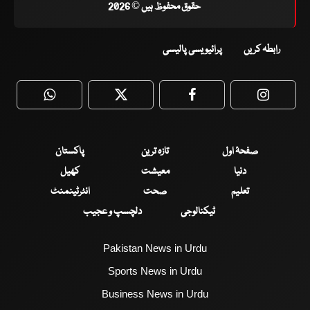
حقوق محفوظ ہیں © 2026
رابطہ کریں
پرائیویسی پالیسی
WhatsApp
Twitter
Facebook
Faceboo
صفحۂ اول
تازہ ترین
پاکستان
دنیا
معیشت
کھیل
تعلیم
صحت
انٹرٹینمنٹ
ٹیکنالوجی
دلچسپ و عجیب
Pakistan News in Urdu
Sports News in Urdu
Business News in Urdu