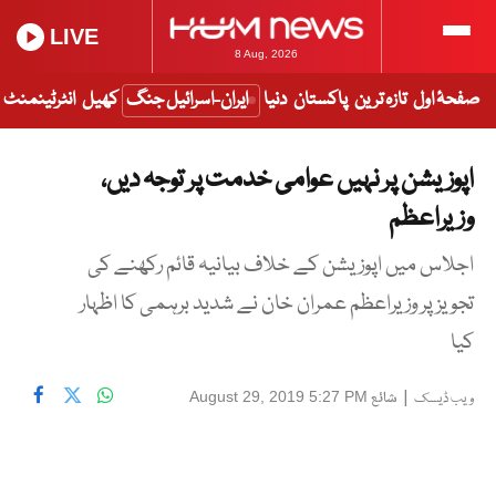
LIVE
8 Aug, 2026
صفحۂ اول
تازہ ترین
پاکستان
دنیا
ایران-اسرائیل جنگ
کھیل
انٹرٹینمنٹ
اپوزیشن پر نہیں عوامی خدمت پر توجہ دیں،
وزیراعظم
اجلاس میں اپوزیشن کے خلاف بیانیہ قائم رکھنے کی
تجویز پر وزیراعظم عمران خان نے شدید برہمی کا اظہار
کیا
|
شائع
August 29, 2019 5:27 PM
ویب ڈیسک