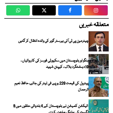
WhatsApp
Twitter
Facebook
Faceboo
متعلقہ خبریں
چیئرمین پی ٹی آئی بیرسٹر گوہر کی والدہ انتقال کر گئیں
ہنگو اور بلوچستان میں سکیورٹی فورسز کی کارروائیاں ،
10دہشتگرد ہلاک ، کیپٹن شہید
پیٹرول کی قیمت 228 روپے فی لیٹر کی جائے، حافظ نعیم
الرحمان
الیکشن کمیشن نے بلوچستان کے 4 بلدیاتی حلقوں میں 9
اگست کی پولنگ ملتوی کردی