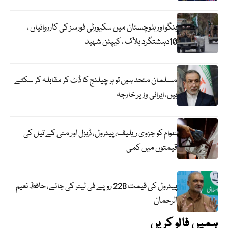
ہنگو اور بلوچستان میں سکیورٹی فورسز کی کارروائیاں ،
10دہشتگرد ہلاک ، کیپٹن شہید
مسلمان متحد ہوں تو ہر چیلنج کا ڈٹ کر مقابلہ کر سکتے
ہیں، ایرانی وزیر خارجہ
عوام کو جزوی ریلیف، پیٹرول، ڈیزل اور مٹی کے تیل کی
قیمتوں میں کمی
پیٹرول کی قیمت 228 روپے فی لیٹر کی جائے، حافظ نعیم
الرحمان
ہمیں فالو کریں