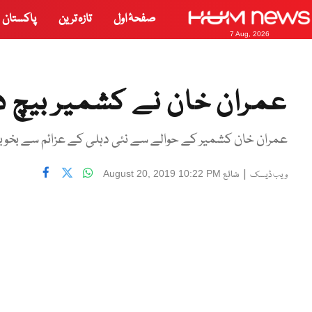
صفحۂ اول
تازہ ترین
پاکستان
7 Aug, 2026
عمران خان نے کشمیر بیچ دی
عمران خان کشمیر کے حوالے سے نئی دہلی کے عزائم سے بخوبی
|
شائع
August 20, 2019 10:22 PM
ویب ڈیسک