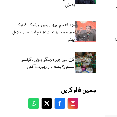
اعلان
وزیراعظم اچھے ہیں، ن لیگ کا ایک
حصہ ہمارا اتحاد توڑنا چاہتا ہے، بلاول
بھٹو
کون سی چیز مہنگی ہوئی ،کونسی
سستی؟ ہفتہ وار رپورٹ آگئی
ہمیں فالو کریں
WhatsApp
Twitter
Facebook
Facebook