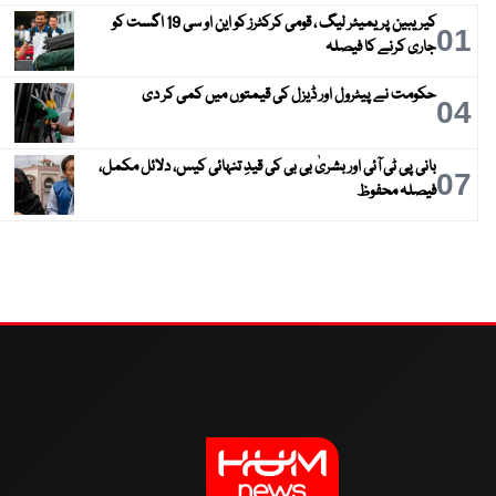
کیریبین پریمیئر لیگ ، قومی کرکٹرز کو این او سی 19 اگست کو
01
جاری کرنے کا فیصلہ
حکومت نے پیٹرول اور ڈیزل کی قیمتوں میں کمی کر دی
04
بانی پی ٹی آئی اور بشریٰ بی بی کی قیدِ تنہائی کیس، دلائل مکمل،
07
فیصلہ محفوظ