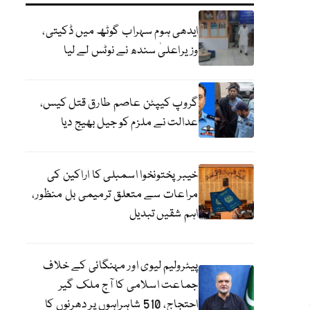
ایدھی ہوم سہراب گوٹھ میں ڈکیتی،
وزیراعلیٰ سندھ نے نوٹس لے لیا
گروپ کیپٹن عاصم طارق قتل کیس،
عدالت نے ملزم کو جیل بھیج دیا
خیبرپختونخوا اسمبلی کا اراکین کی
مراعات سے متعلق ترمیمی بل منظور،
اہم شقیں تبدیل
پیٹرولیم لیوی اور مہنگائی کے خلاف
جماعت اسلامی کا آج ملک گیر
احتجاج، 510 شاہراہوں پر دھرنوں کا