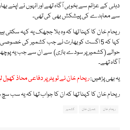
دہلی کے عزائم سے بخوبی آگاہ تھے اور انہوں نے اپنے 
سے معاہدے کی پیشکش بھی کی تھی۔
ریحام خان کا کہنا تھا کہ وہ بلا ججھک یہ کہہ سکتی ہی
کہا کہ 5 اگست کو بھارت نے جب کشمیر کی خصوص
حوالے (کشمیر پر سودے بازی) سے ان سے جب یہ پوچھ
آگاہ تھے۔
یہ بھی پڑھیں:
ریحام خان نے ٹویٹر پر دفاعی محاذ کھول لی
ریحام خان کا کہنا تھا کہ ان کا جواب تھا کہ یہ سب سچ
ریحام خان
عمران خان
کشمیر