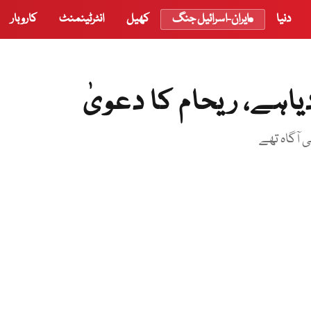
دنیا
ایران-اسرائیل جنگ
کھیل
انٹرٹینمنٹ
کاروبار
اہے، ریحام کا دعویٰ
 آگاہ تھے