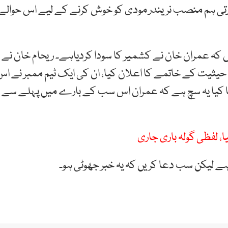
بھارتی ہم منصب نریندر مودی کو خوش کرنے کے لیے اس حوالے
ں کہ عمران خان نے کشمیر کا سودا کردیاہے۔ ریحام خان نے
ی حیثیت کے خاتمے کا اعلان کیا، ان کی ایک ٹیم ممبر نے اس
ا کیا یہ سچ ہے کہ عمران اس سب کے بارے میں پہلے سے
ا، لفظی گولہ باری جاری
 ہے لیکن سب دعا کریں کہ یہ خبر جھوٹی ہو۔