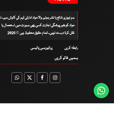
ہم نیوز پر شائع یا نشر ہونے والا مواد ادارتی ٹیم کی کاوش ہے۔ 
مواد کو بغیر پیشگی اجازت کسی بھی صورت میں استعمال یا
نقل کرنا درست نہیں۔ تمام حقوق محفوظ ہیں © 2026
رابطہ کریں
پرائیویسی پالیسی
ہمیں فالو کریں
WhatsApp
Twitter
Facebook
Facebook