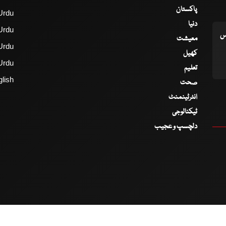
پاکستان
Urdu
دنیا
Urdu
اس
معیشت
Urdu
کھیل
Urdu
تعلیم
lish
صحت
انٹرٹینمنٹ
ٹیکنالوجی
دلچسپ و عجیب
2017 - 2026 © All Copyrights Reserved