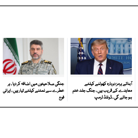
آبنائے ہرمز دوبارہ کھولنے کیلئے
جنگی صلاحیتوں میں اضافہ کر دیا ، ہر
معاہدے کے قریب ہیں ، جنگ جلد ختم
خطرے سے نمٹنے کیلئے تیار ہیں ، ایرانی
ہو جائے گی ، ڈونلڈ ٹرمپ
فوج