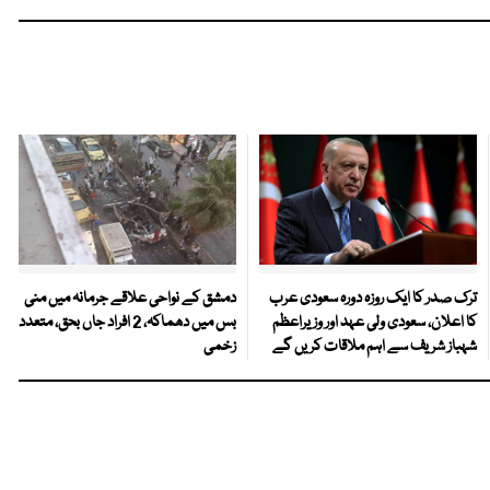
ترک صدر کا ایک روزہ دورہ سعودی عرب
دمشق کے نواحی علاقے جرمانہ میں منی
کا اعلان، سعودی ولی عہد اور وزیراعظم
بس میں دھماکہ، 2 افراد جاں بحق، متعدد
شہباز شریف سے اہم ملاقات کریں گے
زخمی