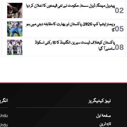
پیٹرول مہنگا، ڈیزل سستا، حکومت نے نئی قیمتوں کا اعلان کر دیا
3
02
ویمنز ایشیا کپ 2026، پاکستان اور بھارت کا مقابلہ دبئی میں ہو
6
05
گا
پاکستان کیخلاف ٹیسٹ سیریز ، انگلینڈ کا 16 رکنی اسکواڈ
9
08
سامنے آ گیا
نیوز کیٹیگریز
انگر
صفحۂ اول
Urdu
تازہ ترین
Urdu