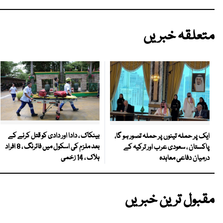
متعلقہ خبریں
بینکاک ، دادا اور دادی کو قتل کرنے کے
ایک پر حملہ تینوں پر حملہ تصور ہو گا،
بعد ملزم کی اسکول میں فائرنگ ، 8 افراد
پاکستان ، سعودی عرب اور ترکیہ کے
ہلاک ، 14 زخمی
درمیان دفاعی معاہدہ
مقبول ترین خبریں