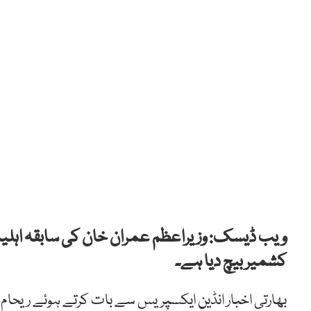
ویب ڈیسک: وزیراعظم عمران خان کی سابقہ اہلیہ 
کشمیر بیچ دیا ہے۔
بھارتی اخبار انڈین ایکسپریس سے بات کرتے ہوئے ریحا