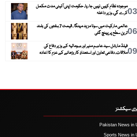
موجودہ نظام کہیں نہیں جا رہا، حکومت اپنی آئینی مدت مکمل
0
کرے گی، وزیر داخلہ
عالمی مارکیٹ میں سونا مزید مہنگا ، قیمت 7 ہفتوں کی بلند
0
ترین سطح پر پہنچ گئی
فیلڈ مارشل سید عاصم منیر اور صومالیہ کے وزیر دفاع کی
0
ملاقات، دفاعی تعاون اور استعدادِ کار بڑھانے کے عزم کا اعادہ
یزی سیکشنز
Pakistan News in 
Sports News in 