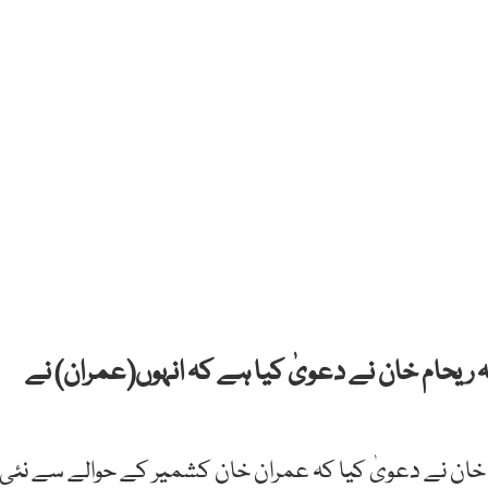
ریحام خان نے دعویٰ کیا ہے کہ انہوں(عمران) نے
م خان نے دعویٰ کیا کہ عمران خان کشمیر کے حوالے سے نئی