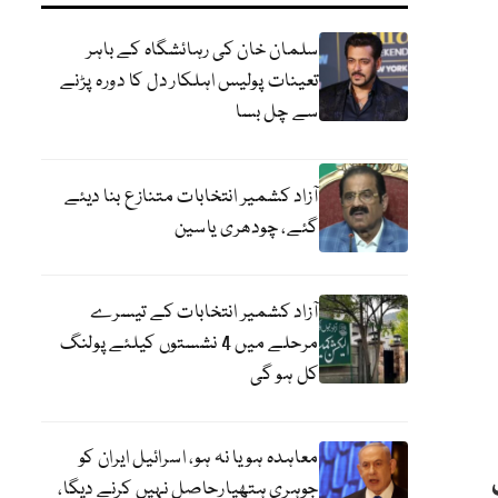
سلمان خان کی رہائشگاہ کے باہر
تعینات پولیس اہلکار دل کا دورہ پڑنے
سے چل بسا
آزاد کشمیر انتخابات متنازع بنا دیئے
گئے، چودھری یاسین
آزاد کشمیر انتخابات کے تیسرے
مرحلے میں 4 نشستوں کیلئے پولنگ
کل ہو گی
معاہدہ ہو یا نہ ہو، اسرائیل ایران کو
جوہری ہتھیارحاصل نہیں کرنے دیگا،