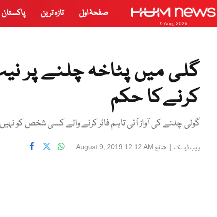
صفحۂ اول
تازہ ترین
پاکستان
9 Aug, 2026
گلی میں پٹاخہ چلنے پر نی
کرنےکا حکم
گولی چلنے کی آواز آئی تاہم فائر کرنے والے کسی شخص کو نہیں
|
شائع
August 9, 2019 12:12 AM
ویب ڈیسک