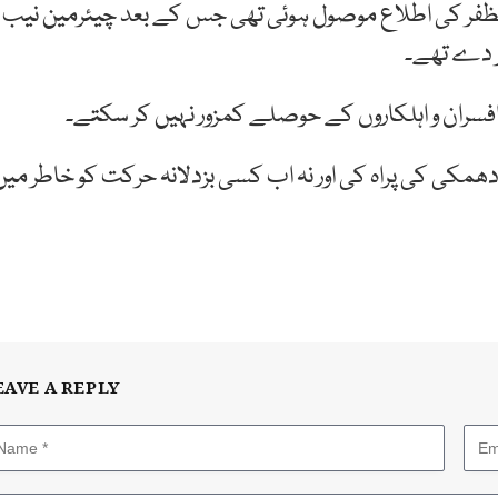
 مظفر کی اطلاع موصول ہوئی تھی جس کے بعد چیئرمین نیب
ر دے تھے۔
افسران و اہلکاروں کے حوصلے کمزور نہیں کر سکتے۔
ھمکی کی پراہ کی اور نہ اب کسی بزدلانہ حرکت کو خاطر میں
EAVE A REPLY