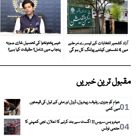
خیبر پختونخوا کی تحصیل غازی صوبہ
آزاد کشمیر انتخابات کے تیسرے مرحلے
پنجاب میں شامل؟ حقیقت کیا ہے؟
میں 4 نشستوں کیلئے پولنگ کل ہو گی
مقبول ترین خبریں
عوام کو جزوی ریلیف، پیٹرول، ڈیزل اور مٹی کے تیل کی قیمتوں
01
میں کمی
میٹرو بس سروس 11 اگست سے بند کرنے کا اعلان، نجی کمپنی کا
04
حتمی نوٹس