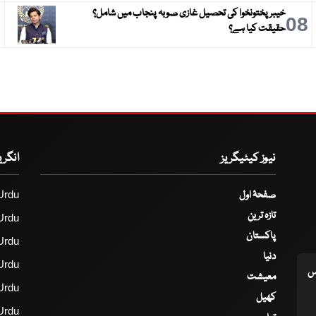
خیبر پختونخوا کی تحصیل غازی صوبہ پنجاب میں شامل؟
9
08
حقیقت کیا ہے؟
نیوز کیٹیگریز
انگر
صفحۂ اول
Urdu
تازہ ترین
Urdu
پاکستان
Urdu
دنیا
Urdu
اس
معیشت
Urdu
کھیل
Urdu