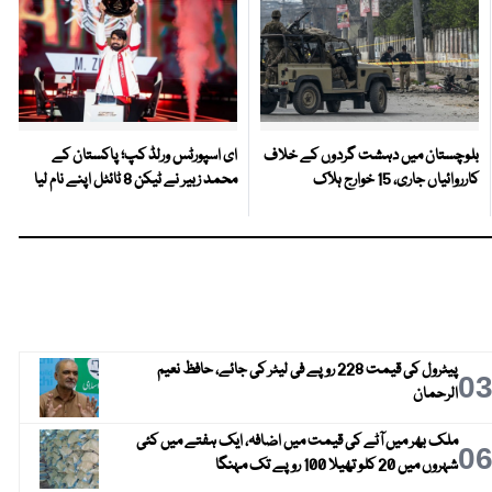
بلوچستان میں دہشت گردوں کے خلاف
ای اسپورٹس ورلڈ کپ؛ پاکستان کے
کارروائیاں جاری، 15 خوارج ہلاک
محمد زبیر نے ٹیکن 8 ٹائٹل اپنے نام لیا
پیٹرول کی قیمت 228 روپے فی لیٹر کی جائے، حافظ نعیم
0
الرحمان
ملک بھر میں آٹے کی قیمت میں اضافہ، ایک ہفتے میں کئی
0
شہروں میں 20 کلو تھیلا 100 روپے تک مہنگا