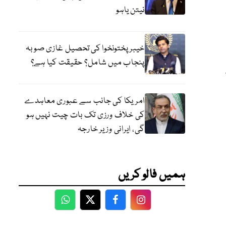
نیتن یاہو
خیبر پختونخوا کی تحصیل غازی صوبہ
پنجاب میں شامل؟ حقیقت کیا ہے؟
امریکا کی جانب سے عبوری معاہدے
کی خلاف ورزی تک بات چیت نہیں ہو
گی، ایرانی وزیر خارجہ
ہمیں فالو کریں
WhatsApp
Twitter
Facebook
Facebook