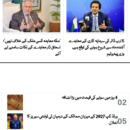
5 ارب ڈالر کی سرمایہ کاری کے معاہدے
‘مکہ معاہدہ کسی ملک کے خلاف نہیں’؛
آئندہ ماہ سے شروع ہونے کی توقع ہے،
اسحاق ڈار معاہدے کے نکات سامنے لے
وزیر پیٹرولیم
آئے
4 روز میں سونے کی قیمت میں بڑا اضافہ
3
02
ورلڈ کپ 2027 کے میزبان ممالک کے درمیان ٹی ٹوئنٹی سیریز کا
6
05
اعلان