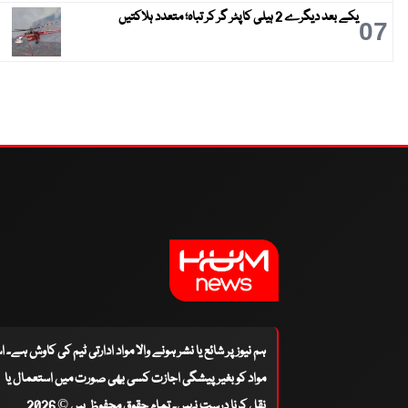
یکے بعد دیگرے 2 ہیلی کاپٹر گر کر تباہ؛ متعدد ہلاکتیں
07
ہم نیوز پر شائع یا نشر ہونے والا مواد ادارتی ٹیم کی کاوش ہے۔ 
مواد کو بغیر پیشگی اجازت کسی بھی صورت میں استعمال یا
نقل کرنا درست نہیں۔ تمام حقوق محفوظ ہیں © 2026