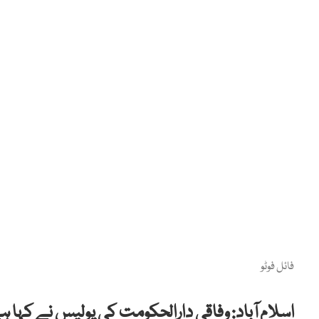
فائل فوٹو
اسلام آباد: وفاقی دارالحکومت کی پولیس نے کہا ہ