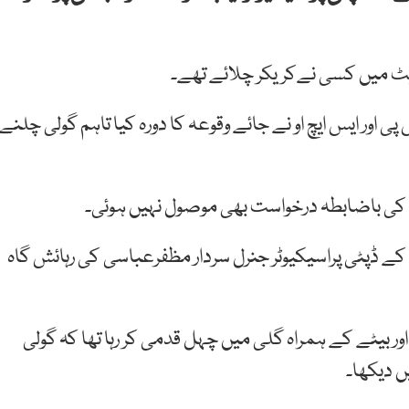
 ایٹ میں کسی نےکریکر چلائے تھے۔
اور ایس ایچ او نے جائے وقوعہ کا دورہ کیا تاہم گولی چلنے
نگ کی باضابطہ درخواست بھی موصول نہیں ہوئی۔
 کے ڈپٹی پراسیکیوٹر جنرل سردار مظفرعباسی کی رہائش گاہ
اور بیٹے کے ہمراہ گلی میں چہل قدمی کر رہا تھا کہ گولی
ں دیکھا۔