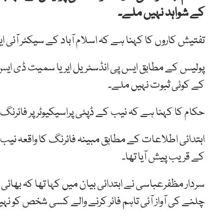
کے شواہد نہیں ملے۔
تفتیش کاروں کا کہنا ہے کہ اسلام آباد کے سیکٹر آئی
پولیس کے مطابق ایس پی انڈسٹریل ایریا سمیت ڈی ایس پی 
کے کوئی ثبوت نہیں ملے۔
حکام کا کہنا ہے کہ نیب کے ڈپٹی پراسیکیوٹر پر فائر
ابتدائی اطلاعات کے مطابق مبینہ فائرنگ کا واقعہ نیب
کے قریب پیش آیا تھا۔
سردار مظفرعباسی نے ابتدائی بیان میں کہا تھا کہ بھائی 
چلنے کی آواز آئی تاہم فائر کرنے والے کسی شخص کو نہی