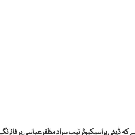
ے کہ ڈپٹی پراسیکیوٹر نیب سراد مظفرعباسی پر فائرنگ