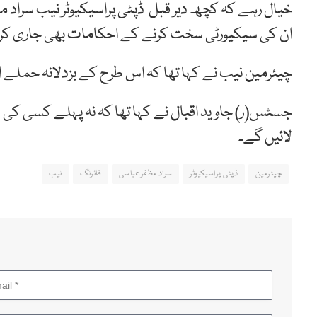
خیال رہے کہ کچھ دیر قبل ڈپٹی پراسیکیوٹر نیب سراد
ان کی سیکیورٹی سخت کرنے کے احکامات بھی جاری ک
چیئرمین نیب نے کہا تھا کہ اس طرح کے بزدلانہ حملے 
جسٹس(ر) جاوید اقبال نے کہا تھا کہ نہ پہلے کسی کی د
لائیں گے۔
چیئرمین
ڈپٹی پراسیکیوٹر
سراد مظفرعباسی
فائرنگ
نیب