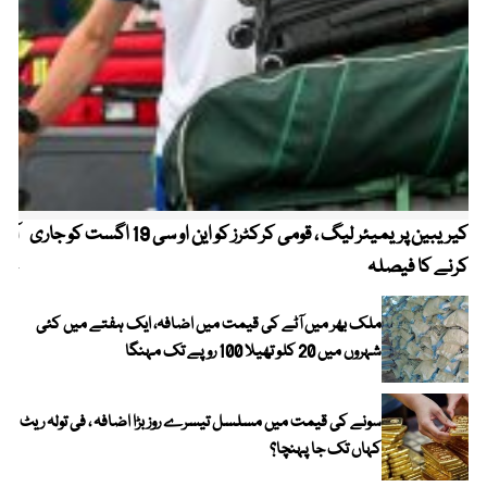
کیریبین پریمیئر لیگ ، قومی کرکٹرز کو این او سی 19 اگست کو جاری
آز
کرنے کا فیصلہ
چھی
ملک بھر میں آٹے کی قیمت میں اضافہ، ایک ہفتے میں کئی
شہروں میں 20 کلو تھیلا 100 روپے تک مہنگا
سونے کی قیمت میں مسلسل تیسرے روز بڑا اضافہ ، فی تولہ ریٹ
کہاں تک جا پہنچا؟