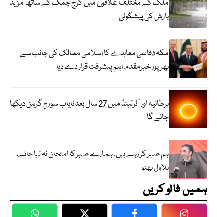
ملک کے مختلف علاقوں میں گرج چمک کے ساتھ مزید
بارش کی پیشگوئی
مکہ دفاعی معاہدے کا اسلامی ممالک کی جانب سے
بھرپور خیرمقدم، اہم پیشرفت قرار دے دیا
برطانیہ اور آئرلینڈ میں 27 سال بعد نایاب سورج گرہن دیکھا
جائے گا
ہم صبر کر رہے ہیں، ہمارے صبر کا امتحان نہ لیا جائے،
بلاول بھٹو
ہمیں فالو کریں