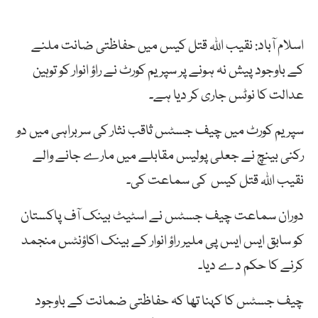
اسلام آباد: نقیب اللہ قتل کیس میں حفاظتی ضانت ملنے
کے باوجود پیش نہ ہونے پر سپریم کورٹ نے راؤ انوار کو توہین
عدالت کا نوٹس جاری کر دیا ہے۔
سپریم کورٹ میں چیف جسٹس ثاقب نثار کی سربراہی میں دو
رکنی بینچ نے جعلی پولیس مقابلے میں مارے جانے والے
نقیب اللہ قتل کیس کی سماعت کی۔
دوران سماعت چیف جسٹس نے اسٹیٹ بینک آف پاکستان
کو سابق ایس ایس پی ملیر راؤ انوار کے بینک اکاؤنٹس منجمد
کرنے کا حکم دے دیا۔
چیف جسٹس کا کہنا تھا کہ حفاظتی ضمانت کے باوجود