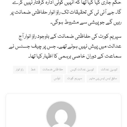
حکم جاری کیا گیا تھا کہ انہیں کوئی ادارہ گرفتار نہیں کرے
گا۔ جے آئی ٹی کی تحقیقات تک راؤ انوار حفاظتی ضمانت پر
رہیں گے جو پیشی سے مشروط ہوگی۔
سپریم کورٹ کی حفاظتی ضمانت کے باوجود راؤ انوار آج
عدالت میں پیش نہیں ہوئے تھے۔ جس پر چیف جسٹس نے
سماعت کے دوران خاصی برہمی کا اظہار کیا تھا۔
توہین عدالت
توہین عدالت کیس
حفاظتی ضمانت
خط
راؤ انوار
سابق ایس ایس پی ملہر
سپریم کورٹ
نوٹس