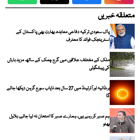
WhatsApp
Twitter
Facebook
Faceboo
متعلقہ خبریں
پاک سعودی ترکیہ دفاعی معاہدہ، بھارت بھی پاکستان کے
اسٹریٹجک فوائد کا معترف
ملک کے مختلف علاقوں میں گرج چمک کے ساتھ مزید بارش
کی پیشگوئی
برطانیہ اور آئرلینڈ میں 27 سال بعد نایاب سورج گرہن دیکھا جائے
گا
ہم صبر کر رہے ہیں، ہمارے صبر کا امتحان نہ لیا جائے، بلاول
بھٹو