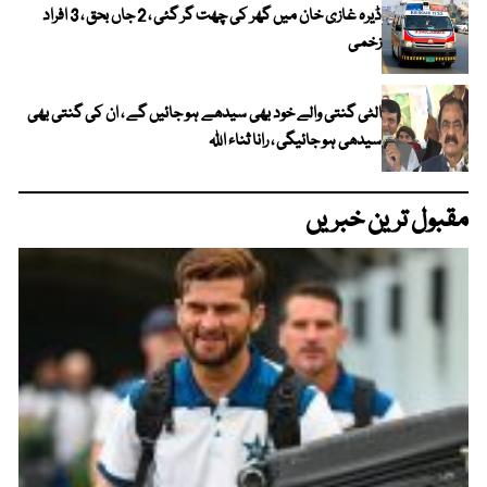
ڈیرہ غازی خان میں گھر کی چھت گر گئی ، 2 جاں بحق ، 3 افراد
زخمی
الٹی گنتی والے خود بھی سیدھے ہو جائیں گے ، ان کی گنتی بھی
سیدھی ہو جائیگی ، رانا ثناء اللہ
مقبول ترین خبریں