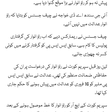
پیش نہ ہو کر راؤ انوار نے بڑا موقع گنوا دیا ہے۔
آئی جی سندھ اے ڈی خواجہ نے چیف جسٹس کو بتایا کہ راؤ
انوار عدالت میں نہیں آئے۔
چیف جسٹس نے ریمارکس دیے کہ اب راؤ انوار کی گرفتاری
پولیس کا کام ہے۔ سابق ایس ایس پی کو گرفتار کرنے میں کوئی
کسر نہ چھوڑی جائے۔
تین روز قبل سپریم کورٹ نے راؤ انوار کی درخواست پر ان کی
حفاظتی ضمانت منظور کی تھی۔ عدالت نے سابق ایس ایس
پی ملیر کو 16 فروری کو عدالت میں پیش ہونے کا حکم جاری
کیا تھا۔
سپریم کورٹ کے ایچ آر کو راؤ انوار کا خط موصول ہونے کے بعد