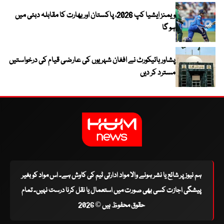
ویمنز ایشیا کپ 2026، پاکستان اور بھارت کا مقابلہ دبئی میں
ہو گا
پشاور ہائیکورٹ نے افغان شہریوں کی عارضی قیام کی درخواستیں
مسترد کر دیں
ہم نیوز پر شائع یا نشر ہونے والا مواد ادارتی ٹیم کی کاوش ہے۔ اس مواد کو بغیر
پیشگی اجازت کسی بھی صورت میں استعمال یا نقل کرنا درست نہیں۔ تمام
حقوق محفوظ ہیں © 2026