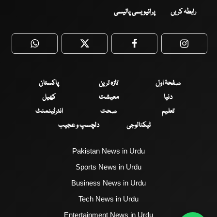
رابطہ کریں
پرائیویسی پالیسی
WhatsApp
Twitter
Facebook
Faceboo
صفحۂ اول
تازہ ترین
پاکستان
دنیا
معیشت
کھیل
تعلیم
صحت
انٹرٹینمنٹ
ٹیکنالوجی
دلچسپ و عجیب
Pakistan News in Urdu
Sports News in Urdu
Business News in Urdu
Tech News in Urdu
Entertainment News in Urdu