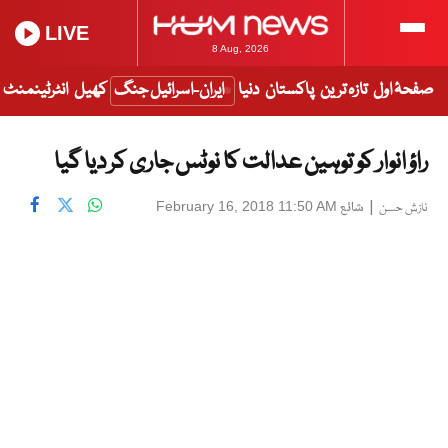
LIVE
8 Aug, 2026
صفحۂ اول
تازہ ترین
پاکستان
دنیا
ایران-اسرائیل جنگ
کھیل
انٹرٹینمنٹ
راؤ انوار کو توہین عدالت کا نوٹس جاری کر دیا گیا
|
شائع
February 16, 2018 11:50 AM
نازش حسن