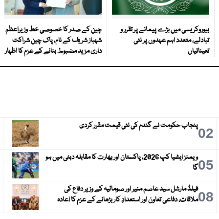
بیوروکریسی میں بڑے پیمانے پر تقرر و
چین کے صدر کا خصوصی خط وزیراعظم
تبادلے، متعدد اہم عہدوں پر نئی
شہباز شریف کے نام، پاک چین شراکت
تعیناتیاں
داری مزید مضبوط بنانے کے عزم کا اظہار
پنجاب حکومت نے گندم کی نئی قیمت مقرر کردی
3
02
ویمنز ایشیا کپ 2026، پاکستان اور بھارت کا مقابلہ دبئی میں ہو
6
05
گا
فیلڈ مارشل سید عاصم منیر اور صومالیہ کے وزیر دفاع کی
9
08
ملاقات، دفاعی تعاون اور استعدادِ کار بڑھانے کے عزم کا اعادہ