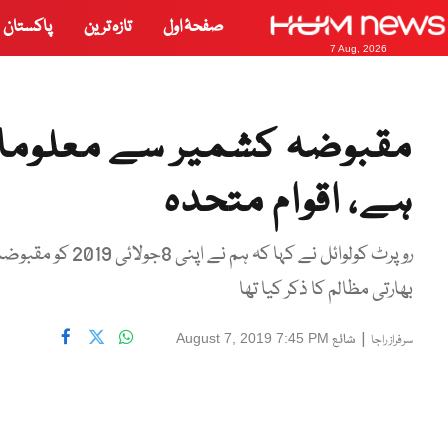
صفحۂ اول
تازہ ترین
پاکستان
7 Aug, 2026
مقبوضہ کشمیر سے معلومات 
ہے، اقوام متحدہ
روپرٹ کولوائل نے 
بھارتی مظالم کا ذکر کیا تھا
|
شائع
August 7, 2019 7:45 PM
سرفراز راجا