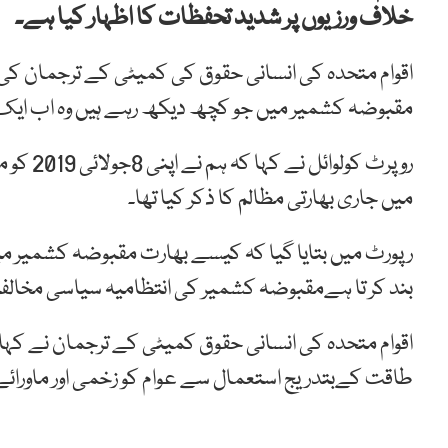
خلاف ورزیوں پر شدید تحفظات کا اظہار کیا ہے۔
اقوام متحدہ کی انسانی حقوق کی کمیٹی کے ترجمان کی 
مقبوضہ کشمیر میں جو کچھ دیکھ رہے ہیں وہ اب ایک 
روپرٹ ک
میں جاری بھارتی مظالم کا ذکر کیا تھا۔
رپورٹ میں بتایا گیا کہ کیسے بھارت مقبوضہ کشمیر میں ا
بند کر تا ہےمقبوضہ کشمیر کی انتظامیہ سیاسی مخالف
اقوام متحدہ کی انسانی حقوق کمیٹی کے ترجمان نے کہ
طاقت کےبتدریج استعمال سے عوام کو زخمی اور ماورائ