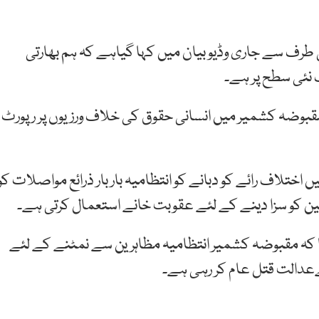
طرف سے جاری وڈیو بیان میں کہا گیاہے کہ ہم بھارتی
نئی سطح پر ہے۔
ولوائل نے کہا کہ ہم نے اپنی 8جولائی 2019 کو مقبوضہ کشمیر میں انسانی حقوق کی خلاف ورزیوں پر رپورٹ
ختلاف رائے کو دبانے کو انتظامیہ بار بار ذرائع مواصلات کو
ین کو سزا دینے کے لئے عقوبت خانے استعمال کرتی ہے۔
ا کہ مقبوضہ کشمیر انتظامیہ مظاہرین سے نمٹنے کے لئے
ےعدالت قتل عام کر رہی ہے۔