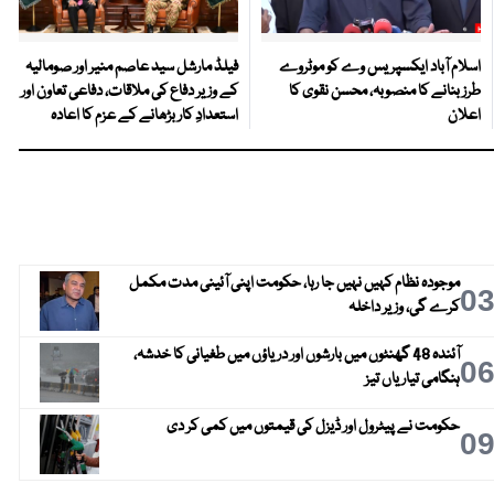
اسلام آباد ایکسپریس وے کو موٹروے
فیلڈ مارشل سید عاصم منیر اور صومالیہ
طرز بنانے کا منصوبہ، محسن نقوی کا
کے وزیر دفاع کی ملاقات، دفاعی تعاون اور
اعلان
استعدادِ کار بڑھانے کے عزم کا اعادہ
موجودہ نظام کہیں نہیں جا رہا، حکومت اپنی آئینی مدت مکمل
0
کرے گی، وزیر داخلہ
آئندہ 48 گھنٹوں میں بارشوں اور دریاؤں میں طغیانی کا خدشہ،
0
ہنگامی تیاریاں تیز
حکومت نے پیٹرول اور ڈیزل کی قیمتوں میں کمی کر دی
0