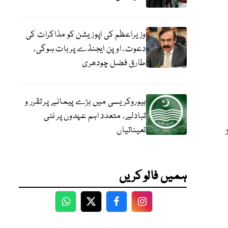
وزیراعظم کی اپوزیشن کو مذاکرات کی
دعوت، اوپن ایجنڈے پر بات ہوگی،
طارق فضل چودھری
بیوروکریسی میں بڑے پیمانے پر تقرر و
تبادلے، متعدد اہم عہدوں پر نئی
تعیناتیاں
ہمیں فالو کریں
WhatsApp
Twitter
Facebook
Facebook