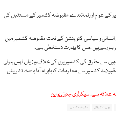
میر کے عوام اور نمائندے مقبوضہ کشمیر کے مستقبل کی
می انسانی و سیاسی کنوینشن کے تحت مقبوضہ کشمیر میں
تاثر ہو رہےہیں جس کا بھارت دستخطی ہے۔
ندیوں سے حقوق کی کشمیریوں کی خلاف ورزیاں نہیں ہونی
مقبوضہ کشمیر سے معلومات کا باہر نہ آنا باعث تشویش
ہ علاقہ ہے، سیکرٹری جنرل یو این
روپرٹ کولوائل
مقبوضہ کشمیر