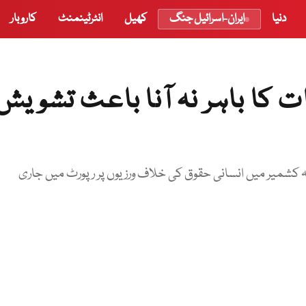
دنیا
ایران-اسرائیل جنگ
کھیل
انٹرٹینمنٹ
کاروبار
کا باہر نہ آنا باعث تشویش
کہا کہ ہم نے اپنی 8جولائی 2019 کو مقبوضہ کشمیر میں انسانی حقوق کی خلاف ورزیوں پر رپورٹ میں جاری