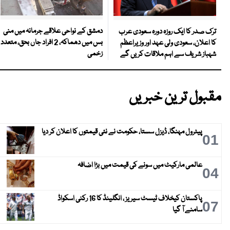
دمشق کے نواحی علاقے جرمانہ میں منی
ترک صدر کا ایک روزہ دورہ سعودی عرب
بس میں دھماکہ، 2 افراد جاں بحق، متعدد
کا اعلان، سعودی ولی عہد اور وزیراعظم
زخمی
شہباز شریف سے اہم ملاقات کریں گے
مقبول ترین خبریں
پیٹرول مہنگا، ڈیزل سستا، حکومت نے نئی قیمتوں کا اعلان کر دیا
01
عالمی مارکیٹ میں سونے کی قیمت میں بڑا اضافہ
04
پاکستان کیخلاف ٹیسٹ سیریز ، انگلینڈ کا 16 رکنی اسکواڈ
07
سامنے آ گیا