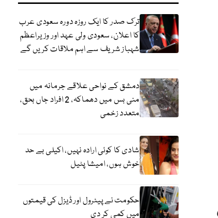
ترک صدر کا ایک روزہ دورہ سعودی عرب
کا اعلان، سعودی ولی عہد اور وزیراعظم
شہباز شریف سے اہم ملاقات کریں گے
دمشق کے نواحی علاقے جرمانہ میں
منی بس میں دھماکہ، 2 افراد جاں بحق،
متعدد زخمی
شادی کا کوئی ارادہ نہیں، اکیلی بے حد
خوش ہوں، امیشا پٹیل
حکومت نے پیٹرول اور ڈیزل کی قیمتوں
میں کمی کر دی