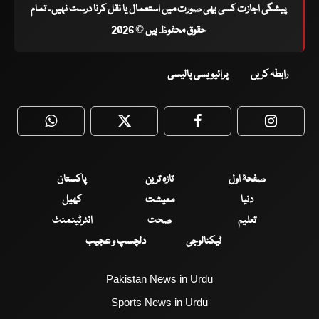
پیشگی اجازت کسی بھی صورت میں استعمال یا نقل کرنا درست نہیں۔ تمام
حقوق محفوظ ہیں © 2026
رابطہ کریں
پرائیویسی پالیسی
WhatsApp
Twitter
Facebook
Faceboo
صفحۂ اول
تازہ ترین
پاکستان
دنیا
معیشت
کھیل
تعلیم
صحت
انٹرٹینمنٹ
ٹیکنالوجی
دلچسپ و عجیب
Pakistan News in Urdu
Sports News in Urdu