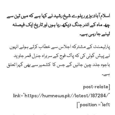
اسلام آباد: وزیر ریلوے شیخ رشید نے کہا ہے کہ میں تین سے
چھ ماہ کے اندر جنگ دیکھ رہا ہوں اور تاریخ ایک فیصلہ
لینے جا رہی ہے۔
پارلیمنٹ کے مشترکہ اجلاس سے خطاب کرتے ہوئے انہوں
نے پیش گوئی کی کہ پاک فوج کے سربراہ جنرل قمر جاوید
باجوہ جلد چین جائیں گے جس کا کشمیر سے بھی گہرا تعلق
ہے۔
[post-relate
link=”https://humnews.pk//latest/187284/”
position =”left”]