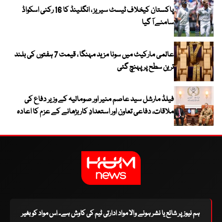
پاکستان کیخلاف ٹیسٹ سیریز ، انگلینڈ کا 16 رکنی اسکواڈ
سامنے آ گیا
عالمی مارکیٹ میں سونا مزید مہنگا ، قیمت 7 ہفتوں کی بلند
ترین سطح پر پہنچ گئی
فیلڈ مارشل سید عاصم منیر اور صومالیہ کے وزیر دفاع کی
ملاقات، دفاعی تعاون اور استعدادِ کار بڑھانے کے عزم کا اعادہ
ہم نیوز پر شائع یا نشر ہونے والا مواد ادارتی ٹیم کی کاوش ہے۔ اس مواد کو بغیر