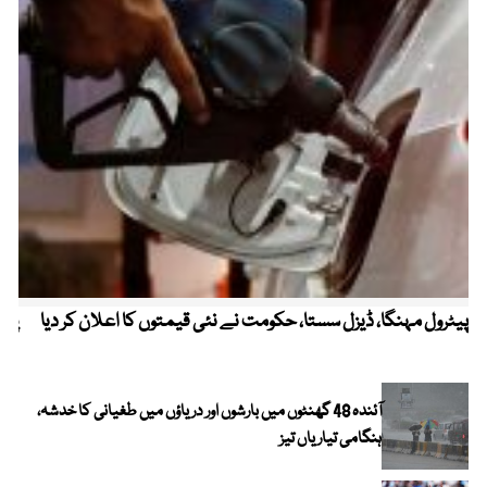
پیٹرول مہنگا، ڈیزل سستا، حکومت نے نئی قیمتوں کا اعلان کر دیا
پنج
آئندہ 48 گھنٹوں میں بارشوں اور دریاؤں میں طغیانی کا خدشہ،
ہنگامی تیاریاں تیز