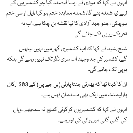
انہوں نے کہا کہ مودی نے ایسا فیصلہ کیا جو کشمیریوں کے
لیے نیا شعلہ بنے گا، شملہ معاہدہ ختم ہو گیا ،ایل او سی ختم
ہوچکی ،جدو جہد آزادی کا نیا نقشہ بن چکا ہے،اب یہ
تحریک یو پی تک جائے گی۔
شیخ رشید نے کہا کہ اب کشمیری گھر میں نہیں بیٹھیں
گے، کشمیر کی جد وجہد اب سری نگر تک نہیں رہے گی بلکہ
یو پی تک جائے گی۔
ان کا کہنا تھا کہ بھارتی جنتا پارٹی (بی جے پی) کے 303 ارکان
پارلیمنٹ میں ایک بھی مسلمان نہیں ہے۔
انہوں نے کہا کہ کشمیریوں کو کوئی کمزور نہ سمجھے، وہاں
کی گلی گلی میں وانی کی آواز ہے۔