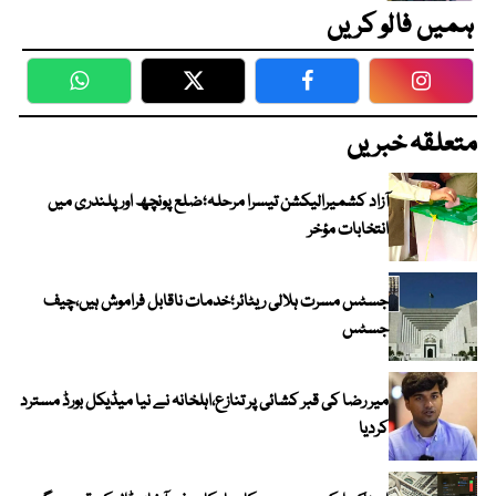
ہمیں فالو کریں
WhatsApp
Twitter
Facebook
Faceboo
متعلقہ خبریں
آزاد کشمیرالیکشن تیسرا مرحلہ؛ضلع پونچھ اور پلندری میں
انتخابات مؤخر
جسٹس مسرت ہلالی ریٹائر؛خدمات ناقابل فراموش ہیں،چیف
جسٹس
میر رضا کی قبر کشائی پر تنازع،اہلخانہ نے نیا میڈیکل بورڈ مسترد
کردیا