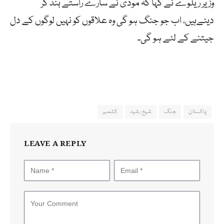
وزیر ریلوے نے کہا کہ مودی نے سارے راستے بند کر
دیئےہیں، اب جو جنگ ہو گی وہ علاقوں کو نہیں لوگوں کے دل
جیتنے کے لئے ہو گی۔
پاکستان
جنگ
شیخ رشید
کشمیر
LEAVE A REPLY