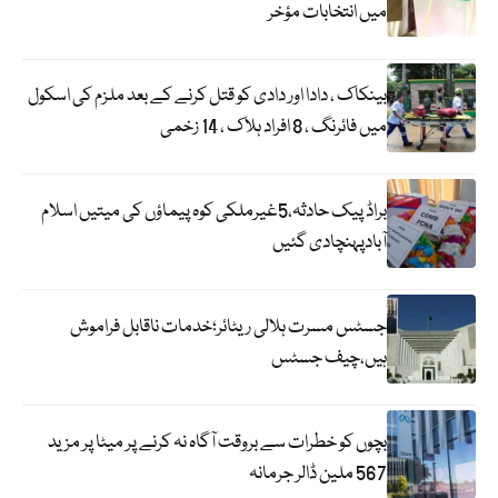
میں انتخابات مؤخر
بینکاک ، دادا اور دادی کو قتل کرنے کے بعد ملزم کی اسکول
میں فائرنگ ، 8 افراد ہلاک ، 14 زخمی
براڈ پیک حادثہ،5غیرملکی کوہ پیماؤں کی میتیں اسلام
آبادپہنچادی گئیں
جسٹس مسرت ہلالی ریٹائر؛خدمات ناقابل فراموش
ہیں،چیف جسٹس
بچوں کو خطرات سے بروقت آگاہ نہ کرنے پر میٹا پر مزید
567 ملین ڈالر جرمانہ