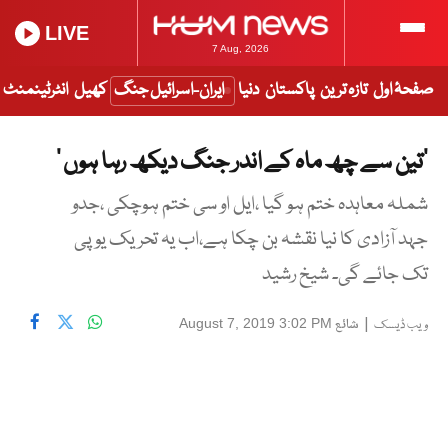
LIVE
7 Aug, 2026
صفحۂ اول
تازہ ترین
پاکستان
دنیا
ایران-اسرائیل جنگ
کھیل
انٹرٹینمنٹ
‘تین سے چھ ماہ کے اندر جنگ دیکھ رہا ہوں ’
شملہ معاہدہ ختم ہو گیا ،ایل او سی ختم ہوچکی ،جدو
جہد آزادی کا نیا نقشہ بن چکا ہے،اب یہ تحریک یو پی
تک جائے گی۔ شیخ رشید
|
شائع
August 7, 2019 3:02 PM
ویب ڈیسک