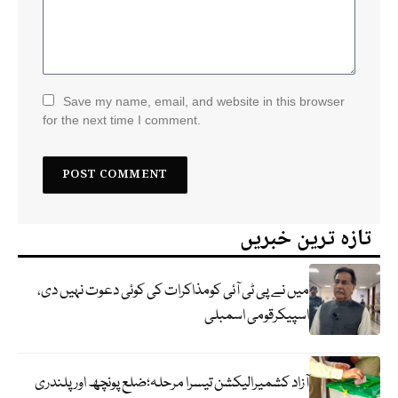
Save my name, email, and website in this browser
for the next time I comment.
تازہ ترین خبریں
میں نے پی ٹی آئی کومذاکرات کی کوئی دعوت نہیں دی،
اسپیکرقومی اسمبلی
آزاد کشمیرالیکشن تیسرا مرحلہ؛ضلع پونچھ اور پلندری