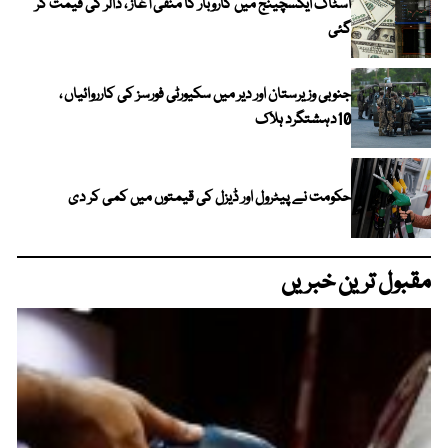
اسٹاک ایکسچینج میں کاروبار کا منفی آغاز ، ڈالر کی قیمت گر
گئی
جنوبی وزیرستان اور دیر میں سکیورٹی فورسز کی کارروائیاں ،
10دہشتگرد ہلاک
حکومت نے پیٹرول اور ڈیزل کی قیمتوں میں کمی کر دی
مقبول ترین خبریں