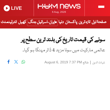
LIVE
6 Aug, 2026
صفحۂ اول
تازہ ترین
پاکستان
دنیا
ایران-اسرائیل جنگ
کھیل
انٹرٹینمنٹ
سونے کی قیمت تاریخ کی بلند ترین سطح پر
عالمی مارکیٹ میں سونا مزید 4 ڈالر مہنگا ہو گیا۔
|
شائع
August 6, 2019 7:37 PM
غیاث الدین