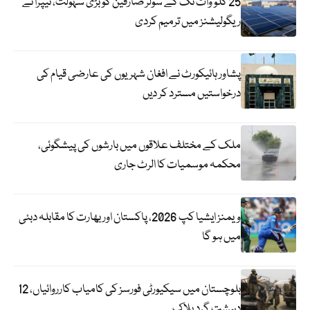
25 کلو واٹ تک کے سولر صارفین کو بڑی سہولت، نیپرا نے
ریگولیشنز میں ترمیم کردی
پشاور ہائیکورٹ نے افغان شہریوں کی عارضی قیام کی
درخواستیں مسترد کر دیں
ملک کے مختلف علاقوں میں بارشوں کی پیشگوئی،
محکمہ موسمیات کا الرٹ جاری
ویمنز ایشیا کپ 2026، پاکستان اور بھارت کا مقابلہ دبئی
میں ہو گا
بلوچستان میں سیکیورٹی فورسز کی کامیاب کارروائیاں، 12
دہشت گرد ہلاک