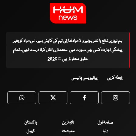
ہم نیوز پر شائع یا نشر ہونے والا مواد ادارتی ٹیم کی کاوش ہے۔ اس مواد کو بغیر
پیشگی اجازت کسی بھی صورت میں استعمال یا نقل کرنا درست نہیں۔ تمام
حقوق محفوظ ہیں © 2026
رابطہ کریں
پرائیویسی پالیسی
WhatsApp
Twitter
Facebook
Faceboo
صفحۂ اول
تازہ ترین
پاکستان
دنیا
معیشت
کھیل