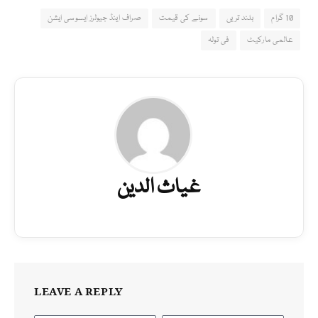
10 گرام
بلند تریں
سونے کی قیمت
صراف اینڈ جیولرز ایسوسی ایشن
عالمی مارکیٹ
فی تولہ
غیاث الدین
LEAVE A REPLY