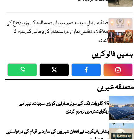
فیلڈ مارشل سید عاصم منیر اور صومالیہ کے وزیر دفاع کی
ملاقات، دفاعی تعاون اور استعدادِ کار بڑھانے کے عزم کا
اعادہ
ہمیں فالو کریں
WhatsApp
Twitter
Facebook
Faceboo
متعلقہ خبریں
25 کلو واٹ تک کے سولر صارفین کو بڑی سہولت، نیپرا نے
ریگولیشنز میں ترمیم کردی
پشاور ہائیکورٹ نے افغان شہریوں کی عارضی قیام کی درخواستیں