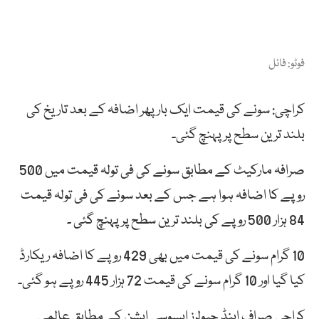
فوٹو: فائل
کراچی: سونے کی قیمت ایک بار پھر اضافہ کے بعد تاریخ کی
بلند ترین سطح پر پہنچ گئی۔
صرافہ مارکیٹ کے مطابق سونے کی فی تولہ قیمت میں 500
روپے کا اضافہ ہوا ہے جس کے بعد سونے کی فی تولہ قیمت
84 ہزار 500 روپے کی بلند ترین سطح پر پہنچ گئی ۔
10 گرام سونے کی قیمت میں بھی 429 روپے کا اضافہ ریکارڈ
کیا گیا اور 10 گرام سونے کی قیمت 72 ہزار 445 روپے ہو گئی۔
کراچی صراف اینڈ جیولرز ایسوسی ایشن کے مطابق عالمی