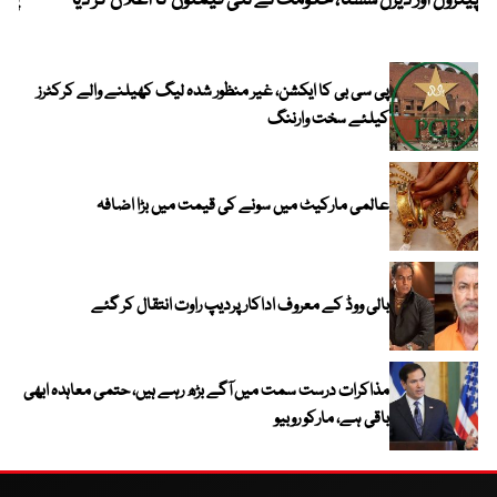
پیٹرول اور ڈیزل سستا، حکومت نے نئی قیمتوں کا اعلان کر دیا
پیٹ
پی سی بی کا ایکشن، غیر منظور شدہ لیگ کھیلنے والے کرکٹرز
کیلئے سخت وارننگ
عالمی مارکیٹ میں سونے کی قیمت میں بڑا اضافہ
بالی ووڈ کے معروف اداکار پردیپ راوت انتقال کر گئے
مذاکرات درست سمت میں آگے بڑھ رہے ہیں، حتمی معاہدہ ابھی
باقی ہے، مارکو روبیو