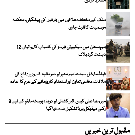
مسترد کر دیں
ملک کے مختلف علاقوں میں بارشوں کی پیشگوئی، محکمہ
موسمیات کا الرٹ جاری
بلوچستان میں سیکیورٹی فورسز کی کامیاب کارروائیاں، 12
دہشت گرد ہلاک
فیلڈ مارشل سید عاصم منیر اور صومالیہ کے وزیر دفاع کی
ملاقات، دفاعی تعاون اور استعدادِ کار بڑھانے کے عزم کا اعادہ
میر رضا علی کیس، قبر کشائی اور دوبارہ پوسٹ مارٹم کے لیے 8
رکنی میڈیکل بورڈ تشکیل دے دیا گیا
مقبول ترین خبریں