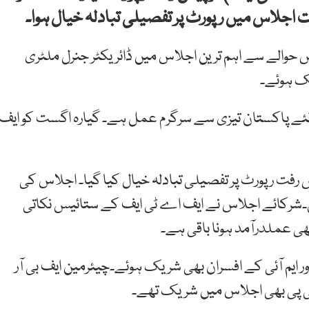
ت اجلاس میں رپورٹ پر تفصیلی تبادلہ خیال ہوا۔
اس حوالے سے اہم ترین اجلاس میں ڈائریکٹر جنرل ملٹری
یک ہوئے۔
لئے پاکستان تیزی سے سرگرم عمل ہے۔ گیارہ اگست کو ایف
 رفت رپورٹ پر تفصیلی تبادلہ خیال کیا گیا۔ اجلاس کی
کی۔شرکائے اجلاس نے ایف اے ٹی ایف کے ستائیس نکاتی
بھی عملدرآمد ہونا باقی ہے۔
ور ایم آئی کے افسران بھی شریک ہوئے۔چیئرمین ایف بی آر
ی پی بھی اجلاس میں شریک تھے۔