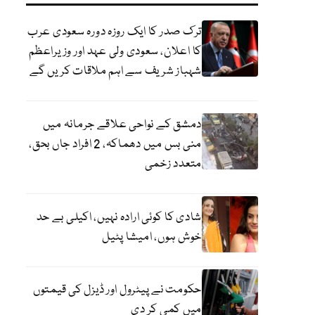
ترک صدر کا ایک روزہ دورہ سعودی عرب
کا اعلان، سعودی ولی عہد اور وزیراعظم
شہباز شریف سے اہم ملاقات کریں گے
دمشق کے نواحی علاقے جرمانہ میں
منی بس میں دھماکہ، 2 افراد جاں بحق،
متعدد زخمی
شادی کا کوئی ارادہ نہیں، اکیلی بے حد
خوش ہوں، امیشا پٹیل
حکومت نے پیٹرول اور ڈیزل کی قیمتوں
میں کمی کر دی