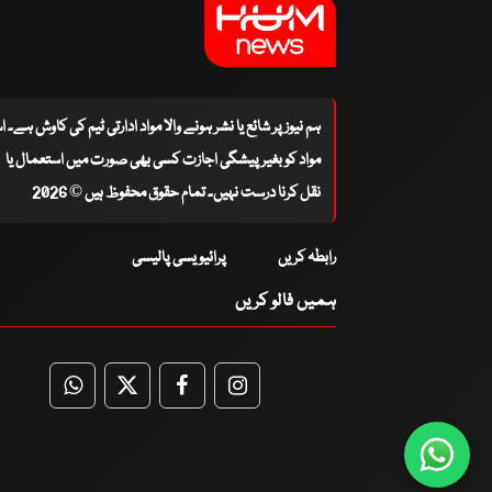
ہم نیوز پر شائع یا نشر ہونے والا مواد ادارتی ٹیم کی کاوش ہے۔ 
مواد کو بغیر پیشگی اجازت کسی بھی صورت میں استعمال یا
نقل کرنا درست نہیں۔ تمام حقوق محفوظ ہیں © 2026
رابطہ کریں
پرائیویسی پالیسی
ہمیں فالو کریں
WhatsApp
Twitter
Facebook
Facebook