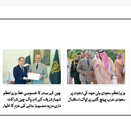
وزیراعظم سعودی ولی عہد کی دعوت پر
چین کے صدر کا خصوصی خط وزیراعظم
سعودی عرب پہنچ گئے، پر تپاک استقبال
شہباز شریف کے نام، پاک چین شراکت
داری مزید مضبوط بنانے کے عزم کا اظہار