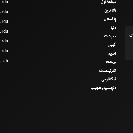
صفحۂ اول
Urdu
تازہ ترین
Urdu
پاکستان
Urdu
دنیا
Urdu
اس
معیشت
Urdu
کھیل
Urdu
تعلیم
lish
صحت
انٹرٹینمنٹ
ٹیکنالوجی
دلچسپ و عجیب