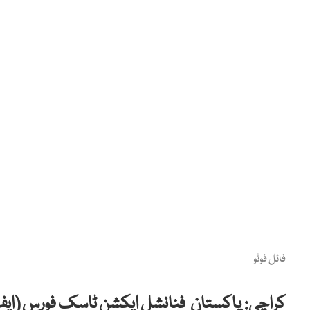
فائل فوٹو
کراچی: پاکستان فنانشل ایکشن ٹاسک فورس (ایف