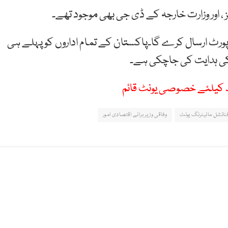
 ، اور وزارت خارجہ کے ڈی جی بھی موجود تھے۔
پورٹ ارسال کرے گا۔پاکستان کے تمام اداروں کو پہلے ہی
د کیلئے خصوصی یونٹ قائم
نانشل مانیٹرنگ یونٹ
وفاقی وزیر برائے اقتصادی امور