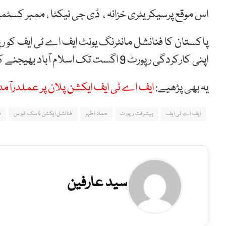
اس موقع پرسیکریٹری خزانہ ، ڈی جی نیکٹا ، ممبر کسٹمز
پاکستان کا فنانشل مانٹرنگ یونٹ ایف اے ٹی ایف کو ر
اپنی کارکردگی رپورٹ 9 اگست تک اسلام آباد بھیجنے کی ہدایت کی جاچکی ہے۔
یہ بھی پڑھیے:
ایف اے ٹی ایف ایکشن پلان پر عملدرآم
ایف اے ٹی ایف
پیشرفت رپورٹ
حماد اظہر
فنانشل ایکشن ٹاسک فورس
ف
سید عارفین