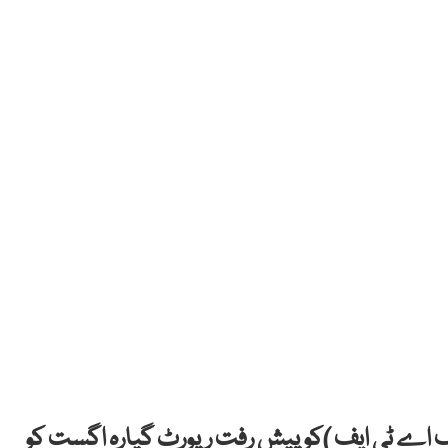
 اے ٹی ایف )کو پیش رفت رپورٹ گیارہ اگست کو