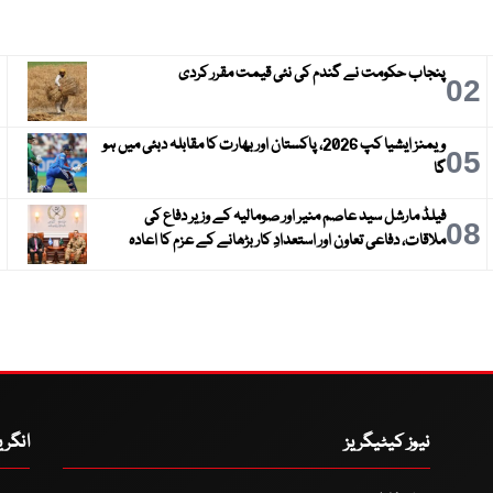
پنجاب حکومت نے گندم کی نئی قیمت مقرر کردی
3
02
ویمنز ایشیا کپ 2026، پاکستان اور بھارت کا مقابلہ دبئی میں ہو
6
05
گا
فیلڈ مارشل سید عاصم منیر اور صومالیہ کے وزیر دفاع کی
9
08
ملاقات، دفاعی تعاون اور استعدادِ کار بڑھانے کے عزم کا اعادہ
نیوز کیٹیگریز
انگر