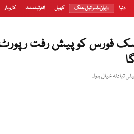
دنیا
ایران-اسرائیل جنگ
کھیل
انٹرٹینمنٹ
کاروبار
سک فورس کو پیش رفت رپورٹ
ا
لی تبادلہ خیال ہوا۔