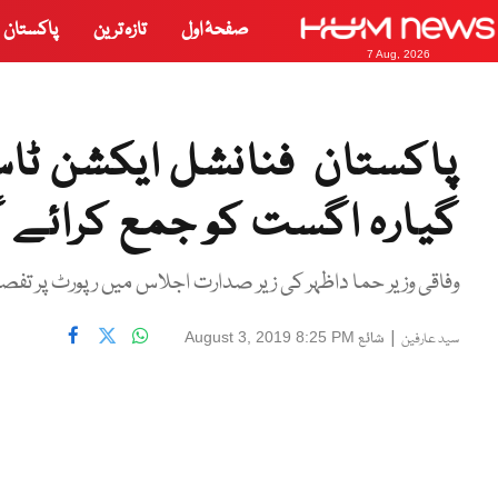
صفحۂ اول
تازہ ترین
پاکستان
7 Aug, 2026
پاکستان فنانشل ایکشن ٹا
گیارہ اگست کو جمع کرائے گ
وفاقی وزیر حما داظہر کی زیر صدارت اجلاس میں رپورٹ پر تفصی
|
شائع
August 3, 2019 8:25 PM
سید عارفین