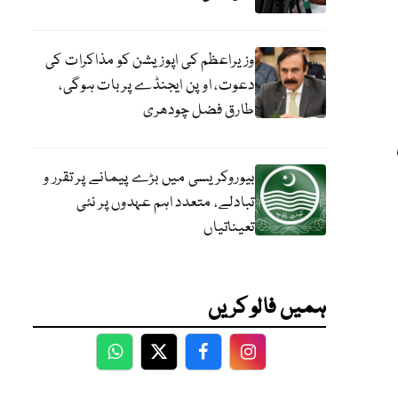
وزیراعظم کی اپوزیشن کو مذاکرات کی
دعوت، اوپن ایجنڈے پر بات ہوگی،
طارق فضل چودھری
بیوروکریسی میں بڑے پیمانے پر تقرر و
تبادلے، متعدد اہم عہدوں پر نئی
تعیناتیاں
ہمیں فالو کریں
WhatsApp
Twitter
Facebook
Facebook