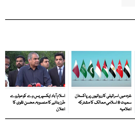
غزہ میں اسرائیلی کارروائیوں پر پاکستان
اسلام آباد ایکسپریس وے کو موٹروے
سمیت 8 اسلامی ممالک کا مشترکہ
طرز بنانے کا منصوبہ، محسن نقوی کا
اعلامیہ
اعلان