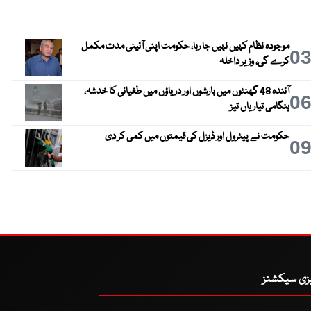
موجودہ نظام کہیں نہیں جا رہا، حکومت اپنی آئینی مدت مکمل
0
کرے گی، وزیر داخلہ
آئندہ 48 گھنٹوں میں بارشوں اور دریاؤں میں طغیانی کا خدشہ،
0
ہنگامی تیاریاں تیز
حکومت نے پیٹرول اور ڈیزل کی قیمتوں میں کمی کر دی
0
یزی سیکشنز