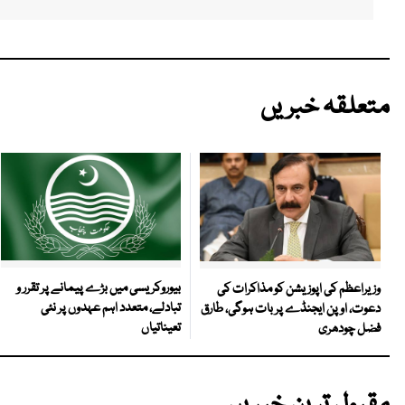
متعلقہ خبریں
بیوروکریسی میں بڑے پیمانے پر تقرر و
وزیراعظم کی اپوزیشن کو مذاکرات کی
تبادلے، متعدد اہم عہدوں پر نئی
دعوت، اوپن ایجنڈے پر بات ہوگی، طارق
تعیناتیاں
فضل چودھری