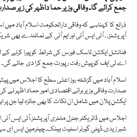
جمع کرائے گا۔ وفاقی وزیر حما داظہر کی زیر صدار
ذرائع کا کہناہے کہ وفاقی دارالحکومت اسلام آباد میں 
آپریشنز، ، آئی ایس آئی اور ایم آئی کے نمائندے بھی شر
فنانشل ایکشن ٹاسک فورس کی شرائط کو پورا کرنے کے 
اے ٹی ایف کو پیش رفت رپورٹ جمع کرا دی جائے گی۔
اسلام آباد میں گزشتہ روز اعلی سطح کا اجلاس میں پیش
صدارت وفاقی وزیر برائے اقتصادی امور حماد اظہر نے 
ایکشن پلان میں شامل ان نکات کا بھی جائزہ لیا جن پر ا
اجلاس میں ڈائریکٹر جنرل ملٹری آپریشنز،آئی ایس آئی ا
شبر زیدی،ڈپٹی گورنر اسٹیٹ بینک،چیئرمین ایس ای س