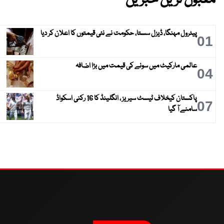
مقبول ترین خبریں
پیٹرول مہنگا، ڈیزل سستا، حکومت نے نئی قیمتوں کا اعلان کر دیا
01
عالمی مارکیٹ میں سونے کی قیمت میں بڑا اضافہ
04
پاکستان کیخلاف ٹیسٹ سیریز ، انگلینڈ کا 16 رکنی اسکواڈ
07
سامنے آ گیا