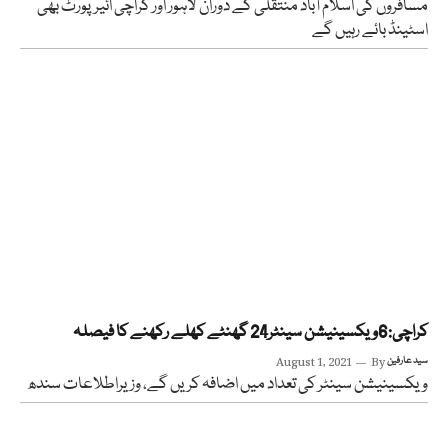
مسافروں کی اسلام آباد منتقلی کے دوران لاہور اور کراچی ائیرپورٹ بھی
اسٹینڈ بائے رہیں گے
کراچی:6ویکسینیشن سینٹر24 گھنٹے کھلے رکھنے کا فیصلہ
سید عارفین
By
August 1, 2021
ویکسینیشن سینٹر کی تعداد میں اضافہ کریں گے، وزیراطلاعات سندھ