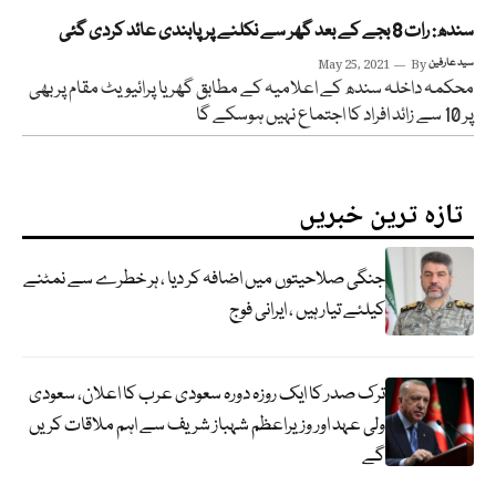
سندھ: رات 8 بجے کے بعد گھر سے نکلنے پر پابندی عائد کردی گئی
سید عارفین
By
May 25, 2021
محکمہ داخلہ سندھ کے اعلامیہ کے مطابق گھر یا پرائیویٹ مقام پر بھی
پر 10 سے زائد افراد کا اجتماع نہیں ہوسکے گا
تازہ ترین خبریں
جنگی صلاحیتوں میں اضافہ کر دیا ، ہر خطرے سے نمٹنے
کیلئے تیار ہیں ، ایرانی فوج
ترک صدر کا ایک روزہ دورہ سعودی عرب کا اعلان، سعودی
ولی عہد اور وزیراعظم شہباز شریف سے اہم ملاقات کریں
گے