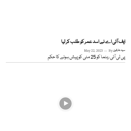
ایف آئی اے نے اسد عمر کو طلب کر لیا
سید عارفین
By
May 22, 2023
پی ٹی آئی رہنما کو 25 مئی کو پیش ہونے کا حکم