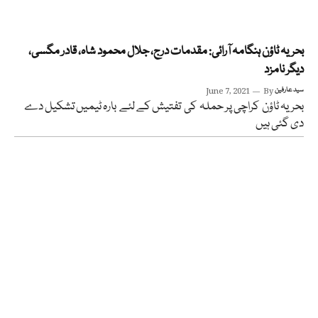
بحریہ ٹاؤن ہنگامہ آرائی: مقدمات درج، جلال محمود شاہ، قادر مگسی،
دیگر نامزد
سید عارفین
By
June 7, 2021
بحریہ ٹاؤن کراچی پر حملہ کی تفتیش کے لئے بارہ ٹیمیں تشکیل دے
دی گئی ہیں