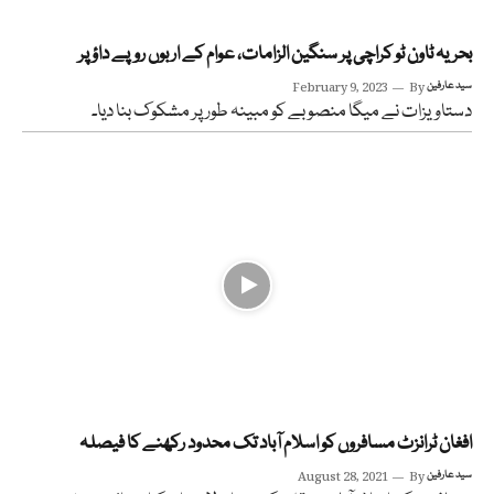
بحریہ ٹاون ٹو کراچی پر سنگین الزامات، عوام کے اربوں روپے داؤ پر
سید عارفین
By
February 9, 2023
دستاویزات نے میگا منصوبے کو مبینہ طور پر مشکوک بنا دیا۔
افغان ٹرانزٹ مسافروں کو اسلام آباد تک محدود رکھنے کا فیصلہ
سید عارفین
By
August 28, 2021