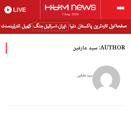
LIVE
7 Aug, 2026
صفحۂ اول
تازہ ترین
پاکستان
دنیا
ایران-اسرائیل جنگ
کھیل
انٹرٹینمنٹ
AUTHOR:
سید عارفین
سید عارفین