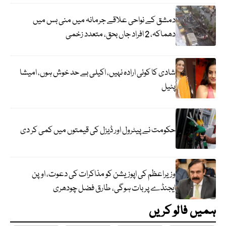
دمشق کے نواحی علاقے جرمانہ میں منی بس میں
دھماکہ، 2 افراد جاں بحق، متعدد زخمی
شادی کا کوئی ارادہ نہیں، اکیلی بے حد خوش ہوں، امیشا
پٹیل
حکومت نے پیٹرول اور ڈیزل کی قیمتوں میں کمی کر دی
وزیراعظم کی اپوزیشن کو مذاکرات کی دعوت، اوپن
ایجنڈے پر بات ہوگی، طارق فضل چودھری
ہمیں فالو کریں