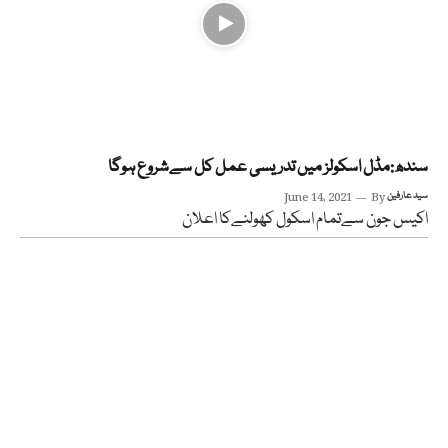
سندھ:مڈل اسکولز میں تدریسی عمل کل سےشروع ہوگا
سید عارفین
By
June 14, 2021
اکیس جون سےتمام اسکول کھولنےکا اعلان