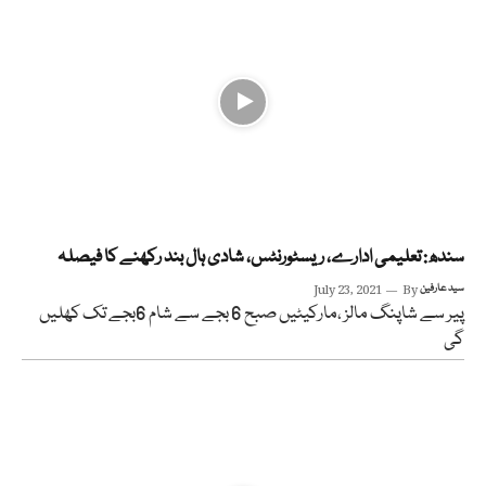
سندھ: تعلیمی ادارے، ریسٹورنٹس، شادی ہال بند رکھنے کا فیصلہ
سید عارفین
By
July 23, 2021
پیر سے شاپنگ مالز ،مارکیٹیں صبح 6 بجے سے شام 6بجے تک کھلیں
گی