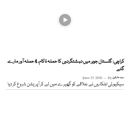
کراچی: گلستان جوہر میں دہشتگردوں کا حملہ ناکام، 4 حملہ آور مارے
گئے
سید عارفین
By
June 27, 2026
سیکیورٹی اہلکاروں نے علاقے کو گھیرے میں لے کر آپریشن شروع کر دیا