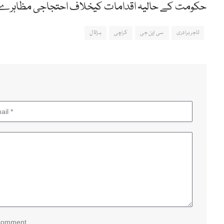
حکومت کے حالیہ اقدامات کیخلاف احتجاجی مظاہرے 
تاجر برادری
سی این جی
کراچی
ہڑتال
 comment.