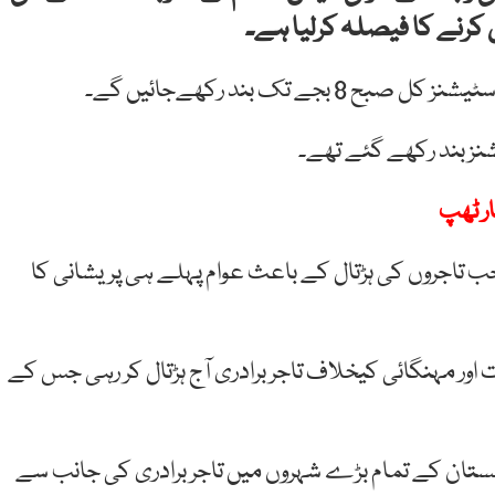
ار ٹھپ
جب تاجروں کی ہڑتال کے باعث عوام پہلے ہی پریشانی کا
ر مہنگائی کیخلاف تاجر برادری آج ہڑتال کر رہی جس کے
وچستان کے تمام بڑے شہروں میں تاجر برادری کی جانب سے