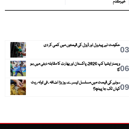
خیرمقدم
حکومت نے پیٹرول اور ڈیزل کی قیمتوں میں کمی کر دی
0
ویمنز ایشیا کپ 2026، پاکستان اور بھارت کا مقابلہ دبئی میں ہو
0
گا
سونے کی قیمت میں مسلسل تیسرے روز بڑا اضافہ ، فی تولہ ریٹ
0
کہاں تک جا پہنچا؟