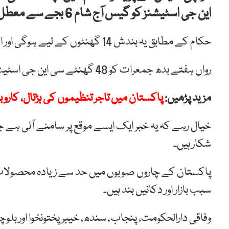
این جی اسٹیشنز کو گیس آج شام 6 بجے سے معطل کرنے کا فیصلہ کرلیا ہے۔
حکام کے مطابق یہ بندش 14 گھنٹوں کے لیے ہوگی اور اسٹیشنز کل صبح 8 بجے تک بند رکھےجائیں گے۔
رواں ہفتے بدھ جمعرات کو 48 گھنٹے سی این جی اسٹیشنز بند رکھے گئے تھے۔
مزید پڑھیں:
پاکستان میں تاجر تنظیموں کی ہڑتال، کاروب
خیال رہے کہ یہ خبر ایک ایسے موقع پر سامنے آئی ہے 
شکار ہیں۔
پاکستان کے چاروں صوبوں میں حد سے زیادہ محصولات او
سبب بازار اور دکانیں بند ہیں۔
وفاقی دارالحکومت، پنجاب، سندھ، خیبرپختونخوا اور بل