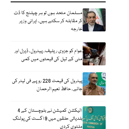
مسلمان متحد ہوں تو ہر چیلنج کا ڈٹ
کر مقابلہ کر سکتے ہیں، ایرانی وزیر
خارجہ
عوام کو جزوی ریلیف، پیٹرول، ڈیزل اور
مٹی کے تیل کی قیمتوں میں کمی
پیٹرول کی قیمت 228 روپے فی لیٹر کی
جائے، حافظ نعیم الرحمان
الیکشن کمیشن نے بلوچستان کے 4
بلدیاتی حلقوں میں 9 اگست کی پولنگ
ملتوی کردی