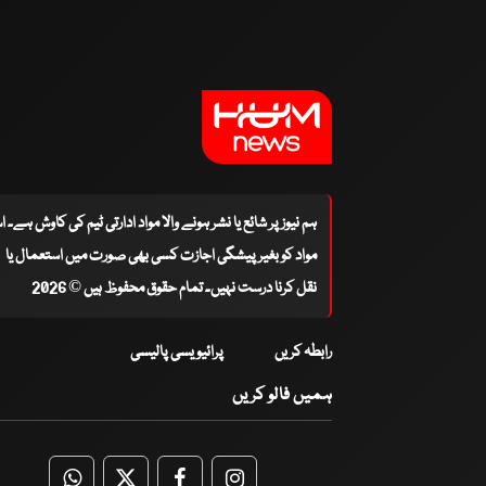
ہم نیوز پر شائع یا نشر ہونے والا مواد ادارتی ٹیم کی کاوش ہے۔ 
مواد کو بغیر پیشگی اجازت کسی بھی صورت میں استعمال یا
نقل کرنا درست نہیں۔ تمام حقوق محفوظ ہیں © 2026
رابطہ کریں
پرائیویسی پالیسی
ہمیں فالو کریں