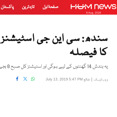
صفحۂ اول
تازہ ترین
پاکستان
8 Aug, 2026
سندھ: سی این جی اسٹیشنز
کا فیصلہ
یہ بندش 14 گھنٹوں کے لیے ہوگی اور اسٹیشنز کل صبح 8 بجے تک بند رکھےجائیں گے، سوئی گیس حکام
|
شائع
July 13, 2019 5:47 PM
ویب ڈیسک