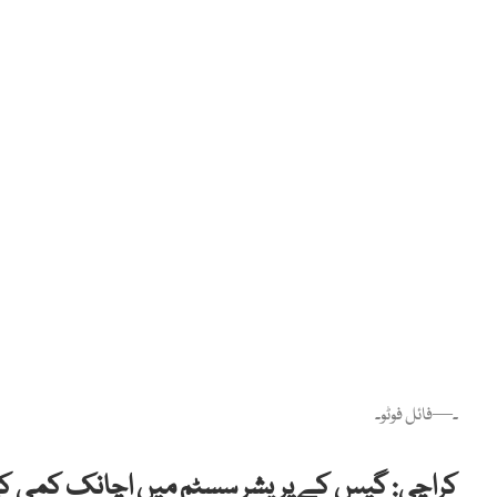
۔—فائل فوٹو۔
کراچی: گیس کے پریشر سسٹم میں اچانک کمی ک