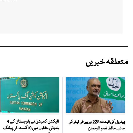
متعلقہ خبریں
الیکشن کمیشن نے بلوچستان کے 4
پیٹرول کی قیمت 228 روپے فی لیٹر کی
بلدیاتی حلقوں میں 9 اگست کی پولنگ
جائے، حافظ نعیم الرحمان