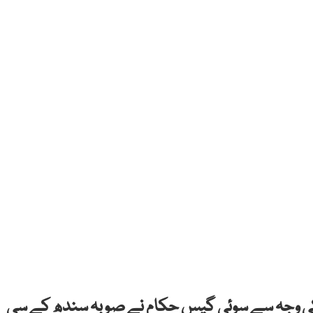
ی وجہ سے سوئی گیس حکام نے صوبہ سندھ کے سی