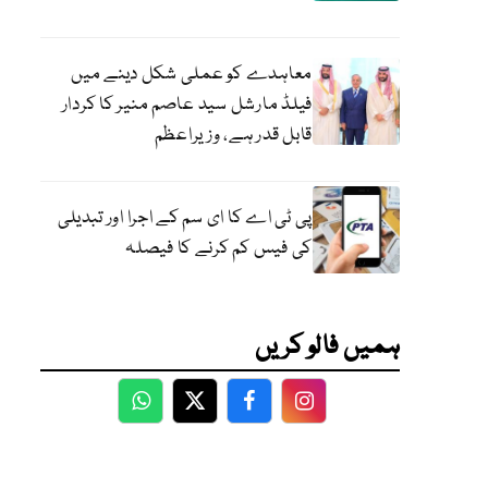
معاہدے کو عملی شکل دینے میں
فیلڈ مارشل سید عاصم منیر کا کردار
قابل قدر ہے، وزیراعظم
پی ٹی اے کا ای سم کے اجرا اور تبدیلی
کی فیس کم کرنے کا فیصلہ
ہمیں فالو کریں
WhatsApp
Twitter
Facebook
Facebook