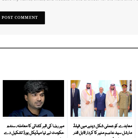
معاہدے کو عملی شکل دینے میں فیلڈ
میر رضا کی قبر کشائی کا معاملہ، سندھ
مارشل سید عاصم منیر کا کردار قابل قدر
حکومت نے نیا میڈیکل بورڈ تشکیل دے