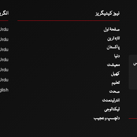
نیوز کیٹیگریز
انگر
صفحۂ اول
Urdu
تازہ ترین
Urdu
پاکستان
Urdu
دنیا
Urdu
اس
معیشت
Urdu
کھیل
Urdu
تعلیم
lish
صحت
انٹرٹینمنٹ
ٹیکنالوجی
دلچسپ و عجیب