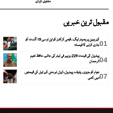
ملتوی کردی
مقبول ترین خبریں
کیریبین پریمیئر لیگ ، قومی کرکٹرز کو این او سی 19 اگست کو
01
جاری کرنے کا فیصلہ
پیٹرول کی قیمت 228 روپے فی لیٹر کی جائے، حافظ نعیم
04
الرحمان
عوام کو جزوی ریلیف، پیٹرول، ڈیزل اور مٹی کے تیل کی قیمتوں
07
میں کمی