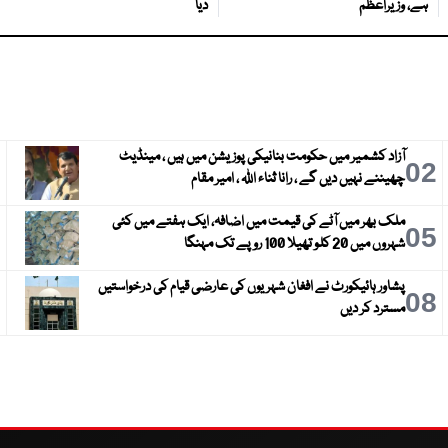
ہے، وزیراعظم
دیا
آزاد کشمیر میں حکومت بنانیکی پوزیشن میں ہیں ، مینڈیٹ
3
02
چھیننے نہیں دیں گے ، رانا ثناء اللہ ، امیر مقام
ملک بھر میں آٹے کی قیمت میں اضافہ، ایک ہفتے میں کئی
6
05
شہروں میں 20 کلو تھیلا 100 روپے تک مہنگا
پشاور ہائیکورٹ نے افغان شہریوں کی عارضی قیام کی درخواستیں
9
08
مسترد کر دیں