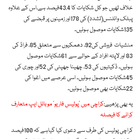
خلاف تھیں جو کل شکایات کا 43.4فیصد ہے،اس کے علاوہ
پبلک وائلنس(تشدد) کی 178اور زمینوں پر قبضے کی
135شکایات موصول ہوئیں۔
منشیات فروشی کی92، دھمکیوں سے متعلق 85، فراڈ کی
83 اور لاپتہ افراد کے حوالے سے 61شکایات موصول
ہوئیں۔ ڈکیتیوں کی 53، چھینا جھپٹی کی 52اور چوری کی
45شکایات موصول ہوئیں۔ اسی عرصے میں اغوا کی
22شکایات بھی موصول ہوئیں۔
یہ بھی پڑھیے:
کراچی میں ’پولیس فار یو‘ موبائل ایپ متعارف
کرانے کا فیصلہ
کراچی پولیس کی طرف سے دعوی کیا گیاہے کہ 100فیصد