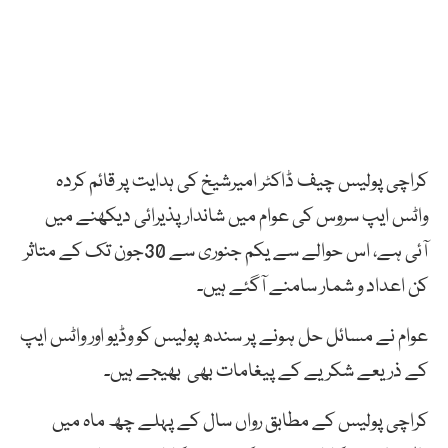
کراچی پولیس چیف ڈاکٹر امیرشیخ کی ہدایت پر قائم کردہ
واٹس ایپ سروس کی عوام میں شاندار پذیرائی دیکھنے میں
آئی ہے، اس حوالے سے یکم جنوری سے 30جون تک کے متاثر
کن اعداد و شمار سامنے آگئے ہیں۔
عوام نے مسائل حل ہونے پر سندھ پولیس کو وڈیو اور واٹس ایپ
کے ذریعے شکریے کے پیغامات بھی بھیجے ہیں۔
کراچی پولیس کے مطابق رواں سال کے پہلے چھ ماہ میں