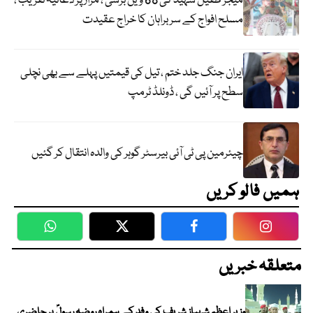
میجر طفیل شہید کی 68 ویں برسی ، مزار پر دعائیہ تقریب ،
مسلح افواج کے سربراہان کا خراج عقیدت
ایران جنگ جلد ختم ، تیل کی قیمتیں پہلے سے بھی نچلی
سطح پر آئیں گی ، ڈونلڈ ٹرمپ
چیئرمین پی ٹی آئی بیرسٹر گوہر کی والدہ انتقال کر گئیں
ہمیں فالو کریں
WhatsApp
Twitter
Facebook
Faceboo
متعلقہ خبریں
وزیر اعظم شہباز شریف کی وفد کے ہمراہ روضہ رسولؐ پر حاضری