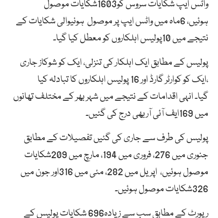
واٹس ایپ شکایات سروس کو1603شکایات موصول
ہوئیں، 6ماہ میں واٹس ایپ پر موصول ہونیوالی شکایات کے
نتیجے میں 10پولیس اہلکاروں کو معطل کیا گیا۔
پولیس کے مطابق ایک اہلکار کی تنزلی، ایک کو شوکاز جاری
،ایک کو کوارٹر گارڈ اور 16 پولیس اہلکاروں کا تبادلہ کیا
گیا۔ انہی اقدامات کے نتیجے میں شہر بھر کے مختلف تھانوں
میں 169ایف آئی آربھی درج کی گئیں۔
پولیس کی طرف سے جاری کی گئیں تفصیلات کے مطابق
جنوری میں 276، فروری میں 194، مارچ میں 209شکایات
موصول ہوئیں، اپریل میں 282، مئی میں 316اور جون میں
326شکایات موصول ہوئیں۔
رپورٹ کے مطابق سب سے زیادہ696 شکایات پولیس کے