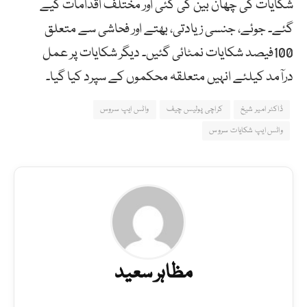
شکایات کی چھان بین کی گئی اور مختلف اقدامات کیے
گئے۔ جوئے، جنسی زیادتی، بھتے اور فحاشی سے متعلق
100فیصد شکایات نمٹائی گئیں۔ دیگر شکایات پر عمل
درآمد کیلئے انہیں متعلقہ محکموں کے سپرد کیا گیا۔
ڈاکٹر امیر شیخ
کراچی پولیس چیف
واٹس ایپ سروس
واٹس ایپ شکایات سروس
مظاہر سعید