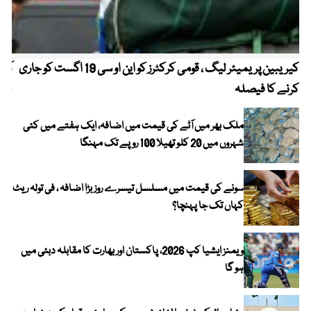
کیریبین پریمیئر لیگ ، قومی کرکٹرز کو این او سی 19 اگست کو جاری
آز
کرنے کا فیصلہ
چھی
ملک بھر میں آٹے کی قیمت میں اضافہ، ایک ہفتے میں کئی
شہروں میں 20 کلو تھیلا 100 روپے تک مہنگا
سونے کی قیمت میں مسلسل تیسرے روز بڑا اضافہ ، فی تولہ ریٹ
کہاں تک جا پہنچا؟
ویمنز ایشیا کپ 2026، پاکستان اور بھارت کا مقابلہ دبئی میں
ہو گا