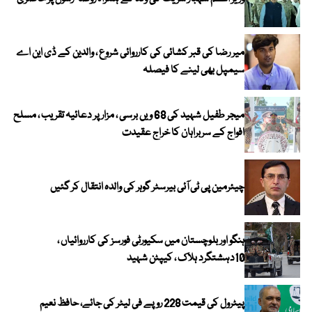
میر رضا کی قبر کشائی کی کارروائی شروع ، والدین کے ڈی این اے
سیمپل بھی لینے کا فیصلہ
میجر طفیل شہید کی 68 ویں برسی ، مزار پر دعائیہ تقریب ، مسلح
افواج کے سربراہان کا خراج عقیدت
چیئرمین پی ٹی آئی بیرسٹر گوہر کی والدہ انتقال کر گئیں
ہنگو اور بلوچستان میں سکیورٹی فورسز کی کارروائیاں ،
10دہشتگرد ہلاک ، کیپٹن شہید
پیٹرول کی قیمت 228 روپے فی لیٹر کی جائے، حافظ نعیم