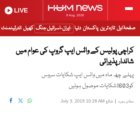
LIVE
8 Aug, 2026
صفحۂ اول
تازہ ترین
پاکستان
دنیا
ایران-اسرائیل جنگ
کھیل
انٹرٹینمنٹ
کراچی پولیس کے واٹس ایپ گروپ کی عوام میں
شاندار پذیرائی
پہلے چھ ماہ میں واٹس ایپ شکایات سروس
کو1603شکایات موصول ہوئیں
|
شائع
July 3, 2019 10:28 AM
مظاہر سعید