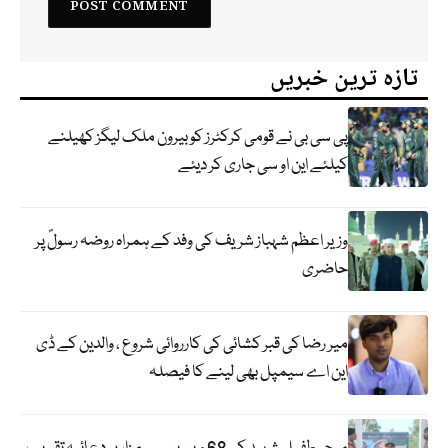
تازہ ترین خبریں
پی سی بی نے قومی کرکٹرز کو بیرون ملک لیگز کھیلنے
کیلئے این او سی جاری کر دیئے
وزیر اعظم شہباز شریف کی وفد کے ہمراہ روضہ رسولؐ پر
حاضری
میر رضا کی قبر کشائی کی کارروائی شروع ، والدین کے ڈی
این اے سیمپل بھی لینے کا فیصلہ