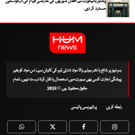
پشاور ہائیکورٹ نے افغان شہریوں کی عارضی قیام کی درخواستیں
مسترد کر دیں
ہم نیوز پر شائع یا نشر ہونے والا مواد ادارتی ٹیم کی کاوش ہے۔ اس مواد کو بغیر
پیشگی اجازت کسی بھی صورت میں استعمال یا نقل کرنا درست نہیں۔ تمام
حقوق محفوظ ہیں © 2026
رابطہ کریں
پرائیویسی پالیسی
WhatsApp
Twitter
Facebook
Faceboo