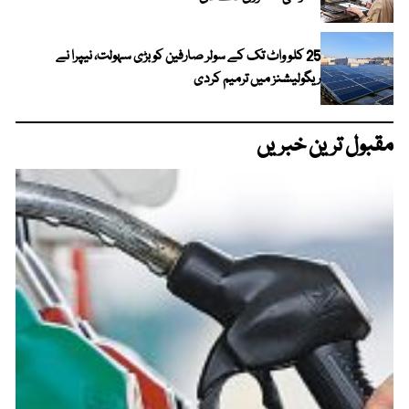
25 کلو واٹ تک کے سولر صارفین کو بڑی سہولت، نیپرا نے
ریگولیشنز میں ترمیم کردی
مقبول ترین خبریں