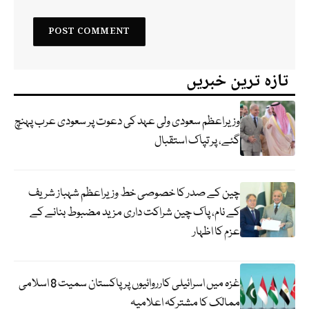
تازہ ترین خبریں
وزیراعظم سعودی ولی عہد کی دعوت پر سعودی عرب پہنچ
گئے، پر تپاک استقبال
چین کے صدر کا خصوصی خط وزیراعظم شہباز شریف
کے نام، پاک چین شراکت داری مزید مضبوط بنانے کے
عزم کا اظہار
غزہ میں اسرائیلی کارروائیوں پر پاکستان سمیت 8 اسلامی
ممالک کا مشترکہ اعلامیہ