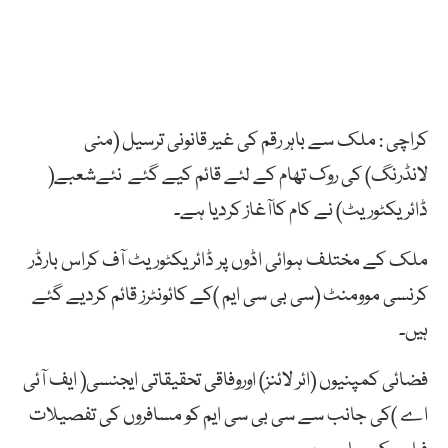
کراچی : ملک سے باہر رقم کی غیر قانونی ترسیل (منی
لانڈرنگ) کی روک تھام کے لئے قائم کیے گئے نئےشعبے(
ڈائریکٹوریٹ) نے کام کاآغاز کردیا ہے۔
ملک کے مختلف ہوائی اڈوں پر ڈائریکٹوریٹ آف کراس بارڈر
کرنسی موومنٹ (سی بی سی ایم )کے کائونٹرز قائم کردیے گئے
ہیں۔
فضائی کمپنیوں (ائر لائنز) اوروفاقی تحقیقاتی ایجنسی( ایف آئی
اے )کی جانب سے سی بی سی ایم کو مسافروں کی تفصیلات