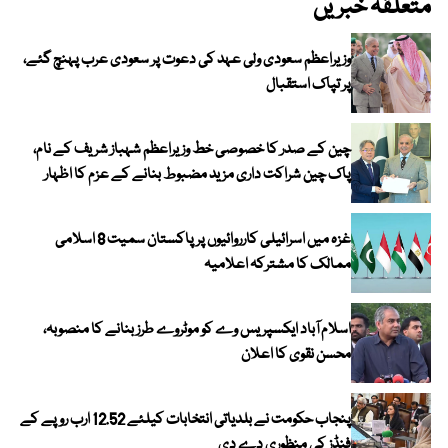
متعلقہ خبریں
وزیراعظم سعودی ولی عہد کی دعوت پر سعودی عرب پہنچ گئے،
پر تپاک استقبال
چین کے صدر کا خصوصی خط وزیراعظم شہباز شریف کے نام،
پاک چین شراکت داری مزید مضبوط بنانے کے عزم کا اظہار
غزہ میں اسرائیلی کارروائیوں پر پاکستان سمیت 8 اسلامی
ممالک کا مشترکہ اعلامیہ
اسلام آباد ایکسپریس وے کو موٹروے طرز بنانے کا منصوبہ،
محسن نقوی کا اعلان
پنجاب حکومت نے بلدیاتی انتخابات کیلئے 12.52 ارب روپے کے
فنڈز کی منظوری دے دی