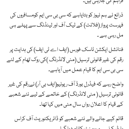
فراہم کی جارہی ہیں۔
ذرائع نے ہم نیوز کو بتایاہے کہ سی بی سی ایم کومسافروں کی
فہرست پرواز (فلائٹ) کے ٹیک آف اور لینڈنگ سے پہلے ہی
مل رہی ہے ۔
فنانشل ایکشن ٹاسک فورس (ایف اے ٹی ایف) کی ہدایت پر
رقم کی غیر قانونی ترسیل (منی لانڈرنگ )کی روک تھام کے لئے
سی بی سی ایم کا قیام عمل میں آیاہے۔
واضح رہے کہ فیڈرل بورڈ آف ریونیو(ایف بی آر) نےرقم کی غیر
قانونی ترسیل ( منی لانڈرنگ) کے خاتمے کے لیے نئے شعبے
کے قیام کا اعلان رواں سال مئی میں کیا تھا۔
قائم کیے جانے والے نئے شعبے کو ڈائریکٹوریٹ آف کراس
بارڈر کرنسی موومنٹ کانام دیا گیا ۔