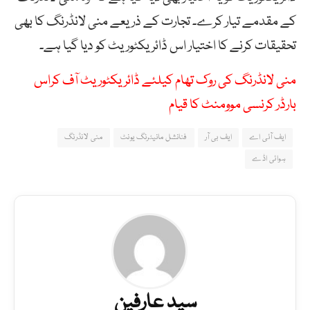
کے مقدمے تیار کرے۔ تجارت کے ذریعے منی لانڈرنگ کا بھی
تحقیقات کرنے کا اختیار اس ڈائریکٹوریٹ کو دیا گیا ہے۔
منی لانڈرنگ کی روک تھام کیلئے ڈائریکٹوریٹ آف کراس
بارڈر کرنسی موومنٹ کا قیام
ایف آئی اے
ایف بی آر
فنانشل مانیٹرنگ یونٹ
منی لانڈرنگ
ہوائی اڈے
سید عارفین