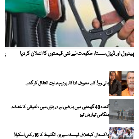
پیٹرول اور ڈیزل سستا، حکومت نے نئی قیمتوں کا اعلان کر دیا
پیٹ
بالی ووڈ کے معروف اداکار پردیپ راوت انتقال کر گئے
آئندہ 48 گھنٹوں میں بارشوں اور دریاؤں میں طغیانی کا خدشہ،
ہنگامی تیاریاں تیز
پاکستان کیخلاف ٹیسٹ سیریز ، انگلینڈ کا 16 رکنی اسکواڈ