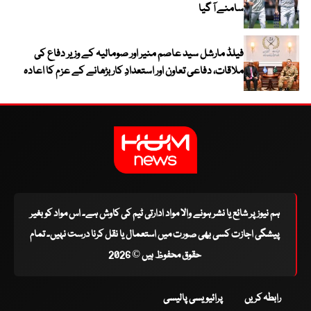
سامنے آ گیا
فیلڈ مارشل سید عاصم منیر اور صومالیہ کے وزیر دفاع کی
ملاقات، دفاعی تعاون اور استعدادِ کار بڑھانے کے عزم کا اعادہ
ہم نیوز پر شائع یا نشر ہونے والا مواد ادارتی ٹیم کی کاوش ہے۔ اس مواد کو بغیر
پیشگی اجازت کسی بھی صورت میں استعمال یا نقل کرنا درست نہیں۔ تمام
حقوق محفوظ ہیں © 2026
رابطہ کریں
پرائیویسی پالیسی