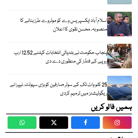
اسلام آباد ایکسپریس وے کو موٹروے طرز بنانے کا
منصوبہ، محسن نقوی کا اعلان
پنجاب حکومت نے بلدیاتی انتخابات کیلئے 12.52 ارب
روپے کے فنڈز کی منظوری دے دی
25 کلو واٹ تک کے سولر صارفین کو بڑی سہولت، نیپرا نے
ریگولیشنز میں ترمیم کردی
ہمیں فالو کریں
WhatsApp
Twitter
Facebook
Faceboo