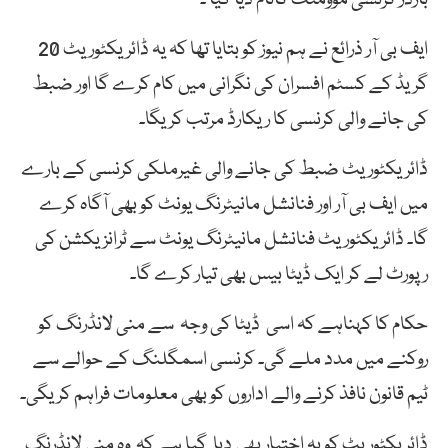
ایف بی آر ذرائع نے ہم نیوز کو بتایا تھا کہ یہ ڈائریکٹوریٹ 20
گریڈ کے کسٹم افسران کی نگرانی میں کام کرے گا اور ضبط
کی جانے والی کرنسی کا ریکارڈ مرتب کریگا۔
ڈائریکٹوریٹ ضبط کی جانے والی غیرملکی کرنسی کے بارے
میں ایف بی آر اور فنانشل مانیٹرنگ یونٹ کو بھی آگاہ کرے
گا۔ ڈائریکٹوریٹ فنانشل مانیٹرنگ یونٹ سے ٹرانزیکشن کی
رپورٹ لے کر ایک ڈیٹا بیس بھی تیار کرے گا۔
حکام کا کہناہے کہ اسی ڈیٹا کی وجہ سے منی لانڈرنگ کو
روکنے میں مدد ملے گی۔ کرنسی اسمگلنگ کے حوالے سے
ٹیم قانون نافذ کرنے والے اداروں کو بھی معلومات فراہم کریگی۔
ڈائریکٹوریٹ کو یہ اختیار بھی دیا گیا ہے کہ وہ منی لانڈرنگ