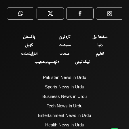
WhatsApp
Twitter
Facebook
Faceboo
صفحۂ اول
تازہ ترین
پاکستان
دنیا
معیشت
کھیل
تعلیم
صحت
انٹرٹینمنٹ
ٹیکنالوجی
دلچسپ و عجیب
Pakistan News in Urdu
Sports News in Urdu
Business News in Urdu
Tech News in Urdu
Entertainment News in Urdu
Health News in Urdu