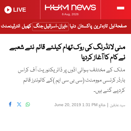
LIVE
6 Aug, 2026
صفحۂ اول
تازہ ترین
پاکستان
دنیا
ایران-اسرائیل جنگ
کھیل
انٹرٹینمنٹ
منی لانڈرنگ کی روک تھام کیلئے قائم نئے شعبے
نے کام کا آغاز کردیا
ملک کے مختلف ہوائی اڈوں پر ڈائریکٹوریٹ آف کراس
بارڈر کرنسی موومنٹ (سی بی سی ایم )کے کائونٹرز قائم
کردیے گئے ہیں۔
|
شائع
June 20, 2019 1:31 PM
سید عارفین