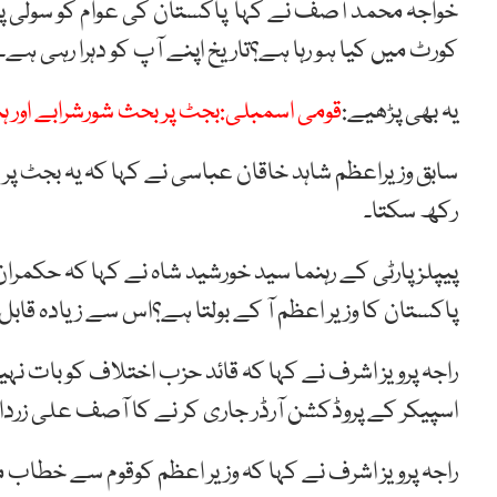
خواجہ محمد آصف نے کہا پاکستان کی عوام کو سولی پر
کورٹ میں کیا ہو رہا ہے؟تاریخ اپنے آپ کو دہرا رہی ہے
یہ بھی پڑھیے:
قومی اسمبلی:بجٹ پر بحث شورشرابے اور ہ
سابق وزیراعظم شاہد خاقان عباسی نے کہا کہ یہ بجٹ پر ب
رکھ سکتا۔
پاکستان کا وزیر اعظم آ کے بولتا ہے؟اس سے زیادہ قابل
راجہ پرویز اشرف نے کہا کہ قائد حزب اختلاف کو بات نہی
اسپیکر کے پروڈکشن آرڈر جاری کر نے کا آصف علی زرداری
راجہ پرویز اشرف نے کہا کہ وزیر اعظم کوقوم سے خطاب م