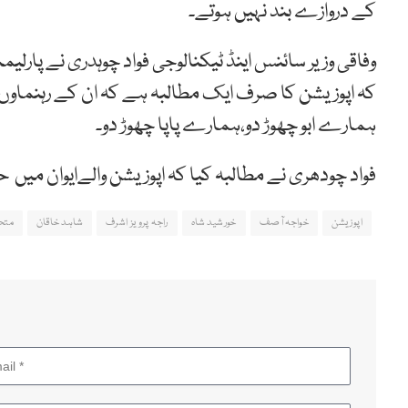
کے دروازے بند نہیں ہوتے۔
وفاقی وزیر سائنس اینڈ ٹیکنالوجی فواد چوہدری نے پارلیم
کہ اپوزیشن کا صرف ایک مطالبہ ہے کہ ان کے رہنماوں ک
ہمارے ابو چھوڑ دو،ہمارے پاپا چھوڑ دو۔
فواد چودھری نے مطالبہ کیا کہ اپوزیشن والےایوان میں 
اپوزیشن
خواجہ آصف
خورشید شاہ
راجہ پرویز اشرف
شاہد خاقان
متحد