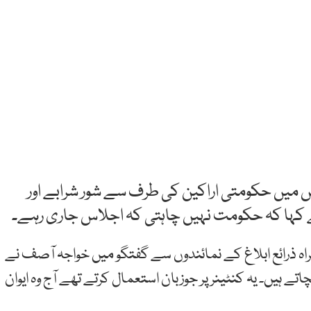
 میں حکومتی اراکین کی طرف سے شور شرابے اور
ہا کہ حکومت نہیں چاہتی کہ اجلاس جاری رہے۔
راہ ذرائع ابلاغ کے نمائندوں سے گفتگو میں خواجہ آصف نے
ے ہیں۔ یہ کنٹینر پر جوزبان استعمال کرتے تھے آج وہ ایوان