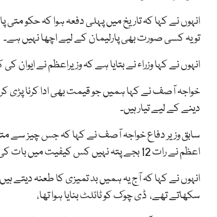
انہوں نے کہا کہ تاریخ میں پہلی دفعہ ہوا کہ حکو متی پ
تو یہ کسی صورت بھی پارلیمان کے لیے اچھا نہیں ہے۔
انہوں نے کہا وزراء نے بتایا ہے کہ وزیراعظم نے ایوان کی 
خواجہ آصف نے کہا ہمیں جو قیمت بھی ادا کرنا پڑی کرین
دینے کے لیے تیار ہیں۔
سابق وزیر دفاع خواجہ آصف نے کہا کہ جس چیز سے متع
اعظم نے رات 12 بجے پتہ نہیں کس کیفیت میں بات کی؟
انہوں نے کہا کہ آج یہ ہمیں بد تمیزی کا طعنہ دیتے ہی
سکھاتے تھے، ڈی چوک کو ٹائلٹ بنایا ہوا تھا،