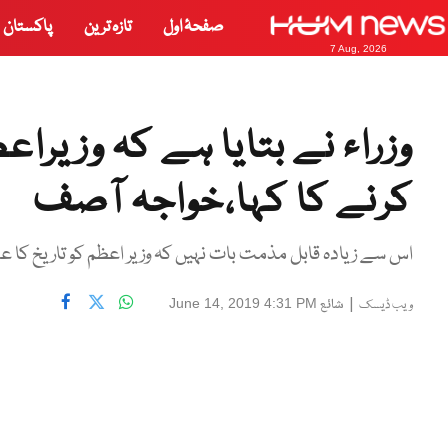
صفحۂ اول
تازہ ترین
پاکستان
7 Aug, 2026
وزراء نے بتایا ہے کہ وزیراع
کرنے کا کہا،خواجہ آصف
اس سے زیادہ قابل مذمت بات نہیں کہ وزیر اعظم کو تاریخ کا ع
|
شائع
June 14, 2019 4:31 PM
ویب ڈیسک