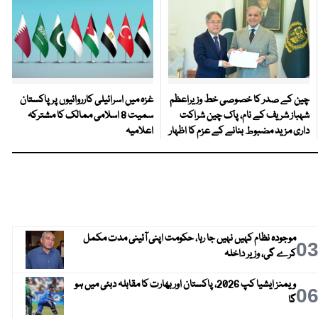
چین کے صدر کا خصوصی خط وزیراعظم
غزہ میں اسرائیلی کارروائیوں پر پاکستان
شہباز شریف کے نام، پاک چین شراکت
سمیت 8 اسلامی ممالک کا مشترکہ
داری مزید مضبوط بنانے کے عزم کا اظہار
اعلامیہ
موجودہ نظام کہیں نہیں جا رہا، حکومت اپنی آئینی مدت مکمل
0
کرے گی، وزیر داخلہ
ویمنز ایشیا کپ 2026، پاکستان اور بھارت کا مقابلہ دبئی میں ہو
0
گا