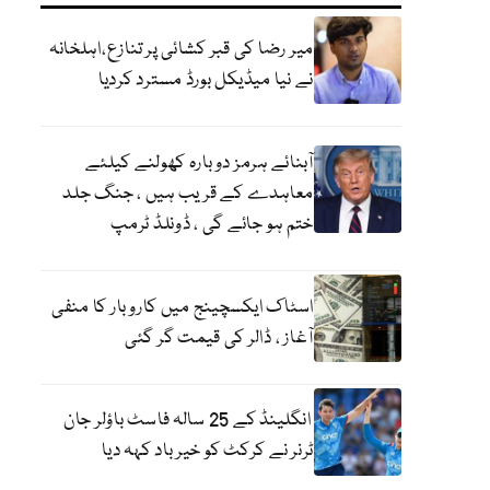
میر رضا کی قبر کشائی پر تنازع،اہلخانہ
نے نیا میڈیکل بورڈ مسترد کردیا
آبنائے ہرمز دوبارہ کھولنے کیلئے
معاہدے کے قریب ہیں ، جنگ جلد
ختم ہو جائے گی ، ڈونلڈ ٹرمپ
اسٹاک ایکسچینج میں کاروبار کا منفی
آغاز ، ڈالر کی قیمت گر گئی
انگلینڈ کے 25 سالہ فاسٹ باؤلر جان
ٹرنر نے کرکٹ کو خیر باد کہہ دیا