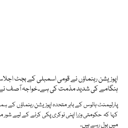
اپوزیشن رہنماؤں نے قومی اسمبلی کے بجٹ اجلاس
ہنگامے کی شدید مذمت کی ہے۔خواجہ آصف نے ک
پارلیمنٹ ہائوس کے باہر متحدہ اپوزیشن رہنماؤں کے ہم
کہا کہ حکومتی وزرا اپنی نوکری پکی کرنے کے لیے شور مچات
میں بول رہے ہیں۔