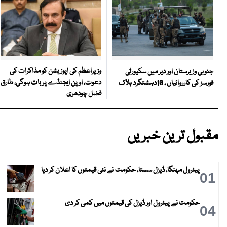
وزیراعظم کی اپوزیشن کو مذاکرات کی
جنوبی وزیرستان اور دیر میں سکیورٹی
دعوت، اوپن ایجنڈے پر بات ہوگی، طارق
فورسز کی کارروائیاں ، 10دہشتگرد ہلاک
فضل چودھری
مقبول ترین خبریں
پیٹرول مہنگا، ڈیزل سستا، حکومت نے نئی قیمتوں کا اعلان کر دیا
01
حکومت نے پیٹرول اور ڈیزل کی قیمتوں میں کمی کر دی
04