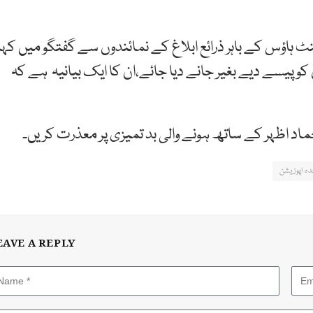
نٹ ہاؤس کے باہر ذرائع ابلاغ کے نمائندوں سے گفتگو میں کہا
و پیسے دیے بغیر جانے دیا جائے،ان کا ایک بیانیہ ہے کہ
حماد اظہر کے ساتھ ہونے والی بد تمیزی پر معذرت کریں۔
ہ اپوزیشن
EAVE A REPLY