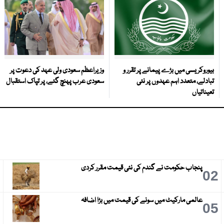
بیوروکریسی میں بڑے پیمانے پر تقرر و
وزیراعظم سعودی ولی عہد کی دعوت پر
تبادلے، متعدد اہم عہدوں پر نئی
سعودی عرب پہنچ گئے، پر تپاک استقبال
تعیناتیاں
پنجاب حکومت نے گندم کی نئی قیمت مقرر کردی
3
02
عالمی مارکیٹ میں سونے کی قیمت میں بڑا اضافہ
6
05