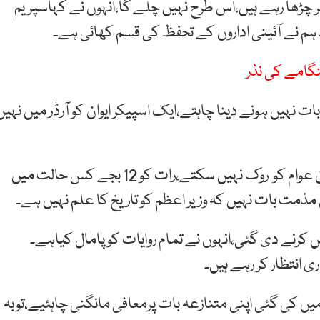
 چڑھا رہے ہیں،اس طرح نہیں چلے گا،انہوں نے کہاسپریم
۔ ہم نے آئینی اداروں کے تحفظ کی قسم کھائی ہے۔
نگامے کی نذر
ات نہیں ہونے دینا چاہتے،ایک اسپیکر ایوان کو آرڈر میں نہیں
پیپلزپارٹی کے رہنما سید خورشید شاہ نے کہا کہ حکمران عوام کو روک نہیں سکتے،رات کو 12 بجے کس حالت میں
 مذمت بات نہیں کہ وزیر اعظم کو تاریخ کا علم نہیں ہے۔
ں کرنے دی گئی،انہوں نے تمام روایات کو پامال کیاہے۔
 انتظار کر رہے ہیں۔
یں کی گئی اپنی متنازعہ بات پرمعافی مانگنی چاہئیے،توبہ