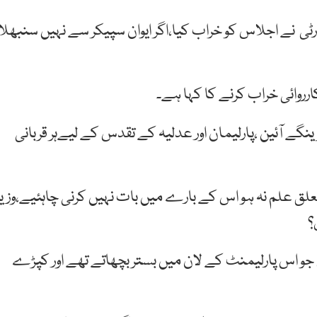
ارٹی نے اجلاس کو خراب کیا،اگر ایوان سپیکر سے نہیں سنبھلا
کارروائی خراب کرنے کا کہا ہے۔
گے آئین ،پارلیمان اور عدلیہ کے تقدس کے لیےہر قربانی
لق علم نہ ہو اس کے بارے میں بات نہیں کرنی چاہئیے،وزیر
ں جو اس پارلیمنٹ کے لان میں بستر بچھاتے تھے اور کپڑے