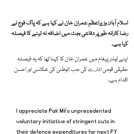
اسلام آباد: وزیراعظم عمران خان نے کہا ہے کہ پاک فوج نے
رضا کارانہ طور پر دفاعی بجٹ میں اضافہ نہ لینے کا فیصلہ
کیا ہے۔
اپنے ٹوئٹر پیغام میں عمران خان کا کہنا تھا کہ یہ فیصلہ
حقیقی قومی ادارے کی حب الوطنی کی عکاسی اور احسن
اقدام ہے۔
I appreciate Pak Mil’s unprecedented
voluntary initiative of stringent cuts in
their defence expenditures for next FY