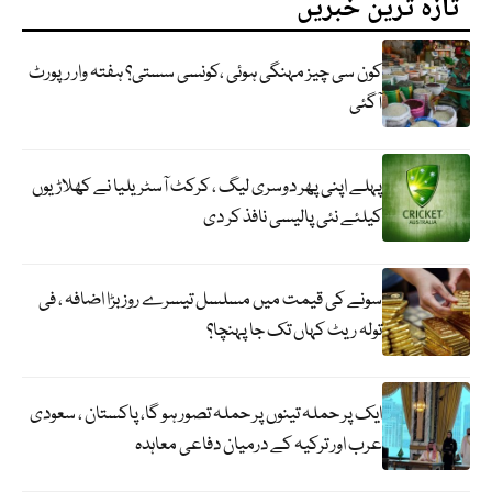
تازہ ترین خبریں
کون سی چیز مہنگی ہوئی ،کونسی سستی؟ ہفتہ وار رپورٹ
آگئی
پہلے اپنی پھر دوسری لیگ ، کرکٹ آسٹریلیا نے کھلاڑیوں
کیلئے نئی پالیسی نافذ کر دی
سونے کی قیمت میں مسلسل تیسرے روز بڑا اضافہ ، فی
تولہ ریٹ کہاں تک جا پہنچا؟
ایک پر حملہ تینوں پر حملہ تصور ہو گا، پاکستان ، سعودی
عرب اور ترکیہ کے درمیان دفاعی معاہدہ