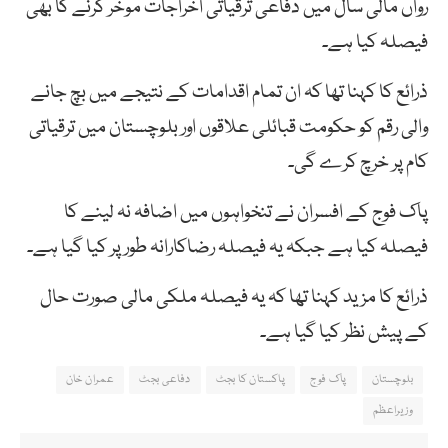
رواں مالی سال میں دفاعی ترقیاتی اخراجات موخر کرنے کا بھی
فیصلہ کیا ہے۔
ذرائع کا کہنا تھا کہ ان تمام اقدامات کے نتیجے میں بچ جانے
والی رقم کو حکومت قبائلی علاقوں اور بلوچستان میں ترقیاتی
کام پر خرچ کرے گی۔
پاک فوج کے افسران نے تنخواہوں میں اضافہ نہ لینے کا
فیصلہ کیا ہے جبکہ یہ فیصلہ رضاکارانہ طور پر کیا گیا ہے۔
ذرائع کا مزید کہنا تھا کہ یہ فیصلہ ملکی مالی صورت حال
کے پیش نظر کیا گیا ہے۔
بلوچستان
پاک فوج
پاکستان کا بجٹ
دفاعی بجٹ
عمران خان
وزیراعظم