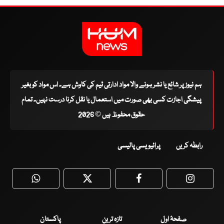
ہم نیوز پر شائع یا نشر ہونے والا مواد ادارتی ٹیم کی کاوش ہے۔ اس مواد کو بغیر
پیشگی اجازت کسی بھی صورت میں استعمال یا نقل کرنا درست نہیں۔ تمام
حقوق محفوظ ہیں © 2026
رابطہ کریں
پرائیویسی پالیسی
WhatsApp
Twitter
Facebook
Faceboo
صفحۂ اول
تازہ ترین
پاکستان