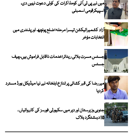
میں نے پی ٹی آئی کومذاکرات کی کوئی دعوت نہیں دی،
اسپیکرقومی اسمبلی
آزاد کشمیرالیکشن تیسرا مرحلہ؛ضلع پونچھ اور پلندری میں
انتخابات مؤخر
جسٹس مسرت ہلالی ریٹائر؛خدمات ناقابل فراموش ہیں،چیف
جسٹس
میر رضا کی قبر کشائی پر تنازع،اہلخانہ نے نیا میڈیکل بورڈ مسترد
کردیا
جنوبی وزیرستان اور دیر میں سکیورٹی فورسز کی کارروائیاں ،
10دہشتگرد ہلاک