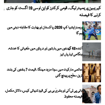
کیریبین پریمیئر لیگ ، قومی کرکٹرز کو این او سی 19 اگست کو جاری
پیٹ
کرنے کا فیصلہ
ویمنز ایشیا کپ 2026، پاکستان اور بھارت کا مقابلہ دبئی میں
ہو گا
آئندہ 48 گھنٹوں میں بارشوں اور دریاؤں میں طغیانی کا خدشہ،
ہنگامی تیاریاں تیز
عالمی مارکیٹ میں سونا مزید مہنگا ، قیمت 7 ہفتوں کی بلند
ترین سطح پر پہنچ گئی
بانی پی ٹی آئی اور بشریٰ بی بی کی قیدِ تنہائی کیس، دلائل مکمل،
فیصلہ محفوظ