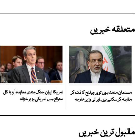
متعلقہ خبریں
امریکا ایران جنگ بندی معاہدہ آج یا کل
مسلمان متحد ہوں تو ہر چیلنج کا ڈٹ کر
متوقع ہے، امریکی وزیر خزانہ
مقابلہ کر سکتے ہیں، ایرانی وزیر خارجہ
مقبول ترین خبریں