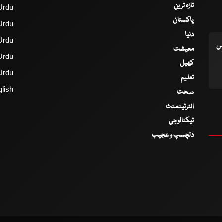
تازہ ترین
Urdu
پاکستان
Urdu
دنیا
Urdu
اس
معیشت
Urdu
کھیل
Urdu
تعلیم
lish
صحت
انٹرٹینمنٹ
ٹیکنالوجی
دلچسپ و عجیب