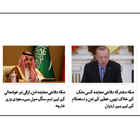
مکہ مشترکہ دفاعی معاہدہ کسی ملک
مکہ دفاعی معاہدہ امن، ترقی اور خوشحالی
کے خلاف نہیں، خطے کے امن و استحکام
کے لیے اہم سنگِ میل ہے،سعودی وزیر
کے لیے ہے، اردوان
خارجہ