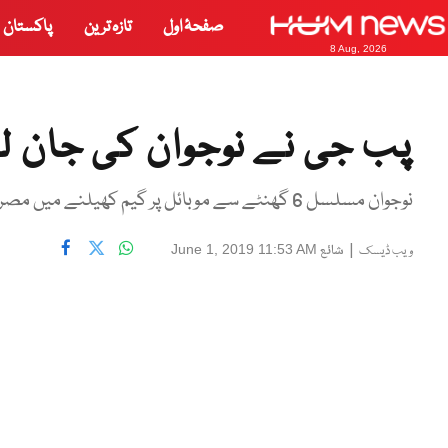
صفحۂ اول
تازہ ترین
پاکستان
8 Aug, 2026
پب جی نے نوجوان کی جان ل
نوجوان مسلسل 6 گھنٹے سے موبائل پر گیم کھیلنے میں مصروف تھا۔
|
شائع
June 1, 2019 11:53 AM
ویب ڈیسک