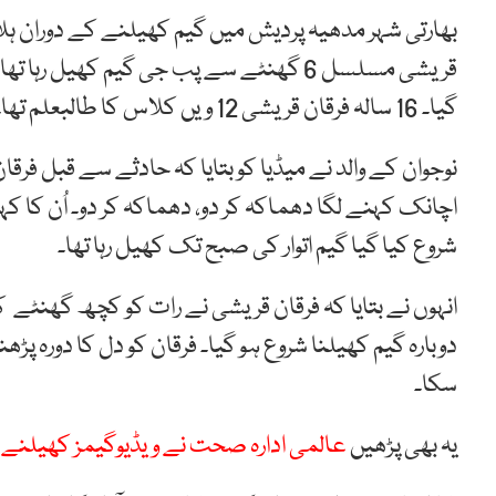
بھارتی شہر مدھیہ پردیش میں گیم کھیلنے کے دوران ہلاک 
قریشی مسلسل 6 گھنٹے سے پب جی گیم کھیل رہا
گیا۔ 16 سالہ فرقان قریشی 12 ویں کلاس کا طالبعلم تھا۔
نوجوان کے والد نے میڈیا کو بتایا کہ حادثے سے قبل فرق
اچانک کہنے لگا دھماکہ کر دو، دھماکہ کر دو۔ اُن کا کہنا 
شروع کیا گیا گیم اتوار کی صبح تک کھیل رہا تھا۔
انہوں نے بتایا کہ فرقان قریشی نے رات کو کچھ گھنٹے 
دوبارہ گیم کھیلنا شروع ہو گیا۔ فرقان کو دل کا دورہ پڑھن
سکا۔
یہ بھی پڑھیں
عالمی ادارہ صحت نے ویڈیوگیمز کھیلنے کو