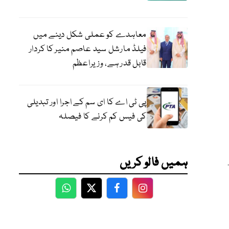
معاہدے کو عملی شکل دینے میں
فیلڈ مارشل سید عاصم منیر کا کردار
قابل قدر ہے، وزیراعظم
پی ٹی اے کا ای سم کے اجرا اور تبدیلی
کی فیس کم کرنے کا فیصلہ
ہمیں فالو کریں
WhatsApp
Twitter
Facebook
Facebook