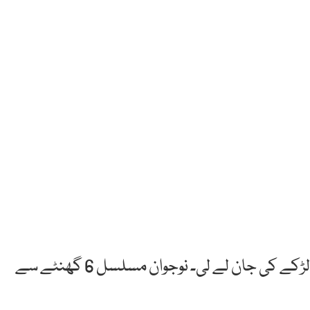
نئی دہلی: بھارت میں مبینہ طور پر پب جی گیم نے لڑکے کی جان لے لی۔ نوجوان مسلسل 6 گھنٹے سے