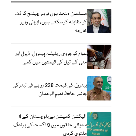
مسلمان متحد ہوں تو ہر چیلنج کا ڈٹ
کر مقابلہ کر سکتے ہیں، ایرانی وزیر
خارجہ
عوام کو جزوی ریلیف، پیٹرول، ڈیزل اور
مٹی کے تیل کی قیمتوں میں کمی
پیٹرول کی قیمت 228 روپے فی لیٹر کی
جائے، حافظ نعیم الرحمان
الیکشن کمیشن نے بلوچستان کے 4
بلدیاتی حلقوں میں 9 اگست کی پولنگ
ملتوی کردی