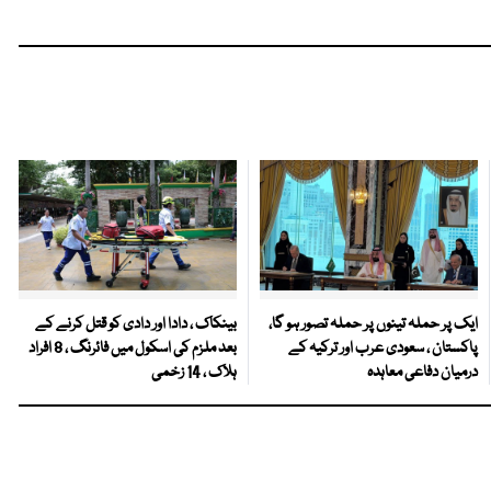
ایک پر حملہ تینوں پر حملہ تصور ہو گا،
بینکاک ، دادا اور دادی کو قتل کرنے کے
پاکستان ، سعودی عرب اور ترکیہ کے
بعد ملزم کی اسکول میں فائرنگ ، 8 افراد
درمیان دفاعی معاہدہ
ہلاک ، 14 زخمی