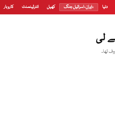
دنیا
ایران-اسرائیل جنگ
کھیل
انٹرٹینمنٹ
کاروبار
ے لی