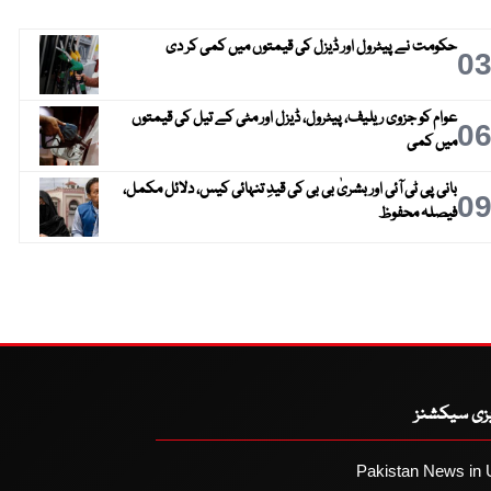
حکومت نے پیٹرول اور ڈیزل کی قیمتوں میں کمی کر دی
0
عوام کو جزوی ریلیف، پیٹرول، ڈیزل اور مٹی کے تیل کی قیمتوں
0
میں کمی
بانی پی ٹی آئی اور بشریٰ بی بی کی قیدِ تنہائی کیس، دلائل مکمل،
0
فیصلہ محفوظ
یزی سیکشنز
Pakistan News in 