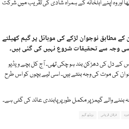
ھا اور وہ اپنے اہلخانہ کے ہمراہ شادی کی تقریب میں شرکت
کے مطابق نوجوان لڑکے کی موبائل پر گیم کھیلتے
ا اسی وجہ سے تحقیقات شروع نہیں کی گئی ہیں۔
و اس کے دل کی دھڑکن بند ہو چکی تھی۔ آج کل بچے ویڈیو
و ان کی موت کی وجہ بنتے ہیں۔ اسی لیے بچوں کو اس طرح
ننے والے گیمز پر مکمل طور پر پابندی عائد کی گئی ہے۔
ورہ
فرقان قریشی
ویڈیو گیم