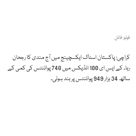
فوٹو: فائل
کراچی: پاکستان اسٹاک ایکسچینج میں آج مندی کا رجحان
رہا۔ کے ایس ای 100 انڈیکس میں 748 پوائنٹس کی کمی کے
ساتھ 34 ہزار 949 پوائنٹس پر بند ہوئی۔