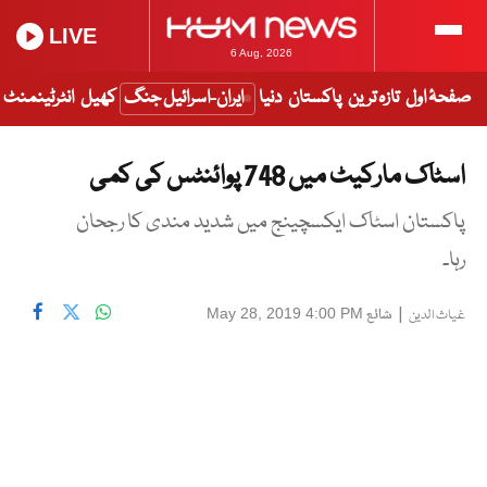
LIVE
6 Aug, 2026
صفحۂ اول
تازہ ترین
پاکستان
دنیا
ایران-اسرائیل جنگ
کھیل
انٹرٹینمنٹ
اسٹاک مارکیٹ میں 748 پوائنٹس کی کمی
پاکستان اسٹاک ایکسچینج میں شدید مندی کا رجحان
رہا۔
|
شائع
May 28, 2019 4:00 PM
غیاث الدین