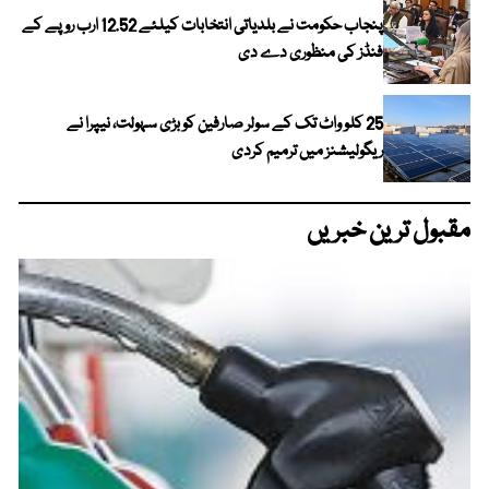
پنجاب حکومت نے بلدیاتی انتخابات کیلئے 12.52 ارب روپے کے
فنڈز کی منظوری دے دی
25 کلو واٹ تک کے سولر صارفین کو بڑی سہولت، نیپرا نے
ریگولیشنز میں ترمیم کردی
مقبول ترین خبریں