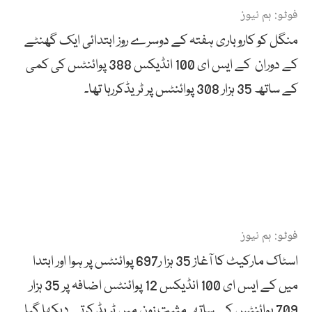
فوٹو: ہم نیوز
منگل کو کاروباری ہفتہ کے دوسرے روز ابتدائی ایک گھنٹے
کے دوران کے ایس ای 100 انڈیکس 388 پوائنٹس کی کمی
کے ساتھ 35 ہزار 308 پوائنٹس پر ٹریڈکررہا تھا۔
فوٹو: ہم نیوز
اسٹاک مارکیٹ کا آغاز 35 ہزا ر697 پوائنٹس پر ہوا اور ابتدا
میں کے ایس ای 100 انڈیکس 12 پوائنٹس اضافہ پر 35 ہزار
709 پوائنٹس کے ساتھ مثبت زون میں ٹریڈ کرتے دیکھا گیا