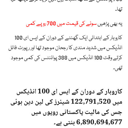
تھا۔
یہ بھی پڑھیں
سونے کی قیمت میں 700 روپے کمی
کاروبار کے ابتدائی ایک گھنٹے کے دوران کے ایس ای 100
انڈیکس میں شدید مندی کا رجحان موجود تھا اور رپورٹ فائل
کرتے وقت 100 انڈیکس میں 388 پوائنٹس کی کمی موجود
تھی۔
کاروبار کے دوران کے ایس ای 100 انڈیکس
میں 122,791,520 شیئرز کی لین دین ہوئی
جس کی مالیت پاکستانی روپوں میں
6,890,694,677 بنتی ہے۔