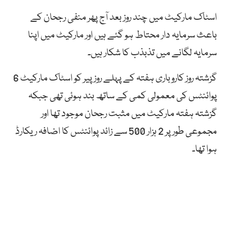
اسٹاک مارکیٹ میں چند روز بعد آج پھر منفی رجحان کے
باعث سرمایہ دار محتاط ہو گئے ہیں اور مارکیٹ میں اپنا
سرمایہ لگانے میں تذبذب کا شکار ہیں۔
گزشتہ روز کاروباری ہفتہ کے پہلے روز پیر کو اسٹاک مارکیٹ 6
پوائنٹس کی معمولی کمی کے ساتھ بند ہوئی تھی جبکہ
گزشتہ ہفتہ مارکیٹ میں مثبت رجحان موجود تھا اور
مجموعی طور پر 2 ہزار 500 سے زائد پوائنٹس کا اضافہ ریکارڈ
ہوا تھا۔