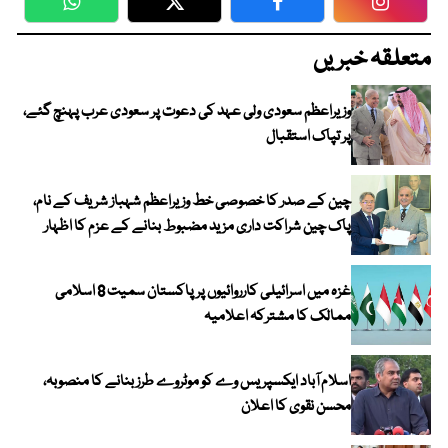
WhatsApp
Twitter
Facebook
Faceboo
متعلقہ خبریں
وزیراعظم سعودی ولی عہد کی دعوت پر سعودی عرب پہنچ گئے،
پر تپاک استقبال
چین کے صدر کا خصوصی خط وزیراعظم شہباز شریف کے نام،
پاک چین شراکت داری مزید مضبوط بنانے کے عزم کا اظہار
غزہ میں اسرائیلی کارروائیوں پر پاکستان سمیت 8 اسلامی
ممالک کا مشترکہ اعلامیہ
اسلام آباد ایکسپریس وے کو موٹروے طرز بنانے کا منصوبہ،
محسن نقوی کا اعلان