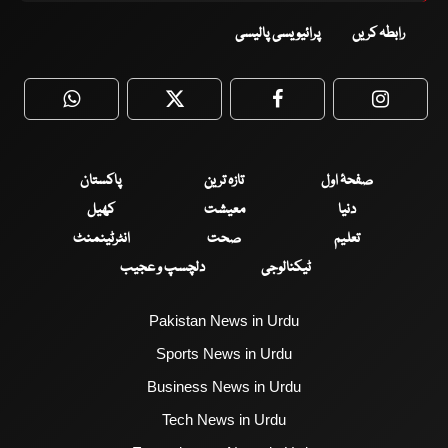
رابطہ کریں
پرائیویسی پالیسی
WhatsApp
Twitter
Facebook
Faceboo
صفحۂ اول
تازہ ترین
پاکستان
دنیا
معیشت
کھیل
تعلیم
صحت
انٹرٹینمنٹ
ٹیکنالوجی
دلچسپ و عجیب
Pakistan News in Urdu
Sports News in Urdu
Business News in Urdu
Tech News in Urdu