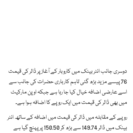
دوسری جانب انٹر بینک میں کاروبار کے آغاز پر ڈالر کی قیمت
76 پیسے مزید بڑھ گئی تاہم کارباری حضرات کی جانب سے
اسے عارضی اضافہ خیال کیا جا رہا ہے جبکہ اوپن مارکیٹ
میں بھی ڈالر کی قیمت میں ایک روپے کا اضافہ ہوا ہے۔
روپے کے مقابلہ میں ڈالر کی قیمت میں اضافہ کے ساتھ انٹر
بینک میں ڈالر 149.74 سے بڑھ کر 150.50 پر پہنچ گیا ہے