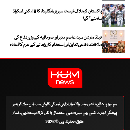
پاکستان کیخلاف ٹیسٹ سیریز ، انگلینڈ کا 16 رکنی اسکواڈ
سامنے آ گیا
فیلڈ مارشل سید عاصم منیر اور صومالیہ کے وزیر دفاع کی
ملاقات، دفاعی تعاون اور استعدادِ کار بڑھانے کے عزم کا اعادہ
ہم نیوز پر شائع یا نشر ہونے والا مواد ادارتی ٹیم کی کاوش ہے۔ اس مواد کو بغیر
پیشگی اجازت کسی بھی صورت میں استعمال یا نقل کرنا درست نہیں۔ تمام
حقوق محفوظ ہیں © 2026