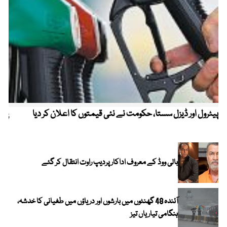
پیٹرول اور ڈیزل سستا، حکومت نے نئی قیمتوں کا اعلان کر دیا
پیٹ
بالی ووڈ کے معروف اداکار پردیپ راوت انتقال کر گئے
آئندہ 48 گھنٹوں میں بارشوں اور دریاؤں میں طغیانی کا خدشہ،
ہنگامی تیاریاں تیز