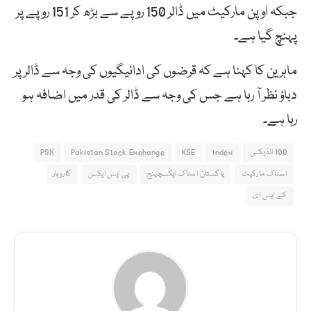
جبکہ اوپن مارکیٹ میں ڈالر 150 روپے سے بڑھ کر 151 روپے پر
پہنچ گیا ہے۔
ماہرین کا کہنا ہے کہ قرضوں کی ادائیگیوں کی وجہ سے ڈالر پر
دباؤ نظر آ رہا ہے جس کی وجہ سے ڈالر کی قدر میں اضافہ ہو
رہا ہے۔
100 انڈیکس
index
KSE
Pakistan Stock Exchange
PSX
اسٹاک مارکیٹ
پاکستان اسٹاک ایکسچینج
پی ایس ایکس
کاروبار
کے ایس ای