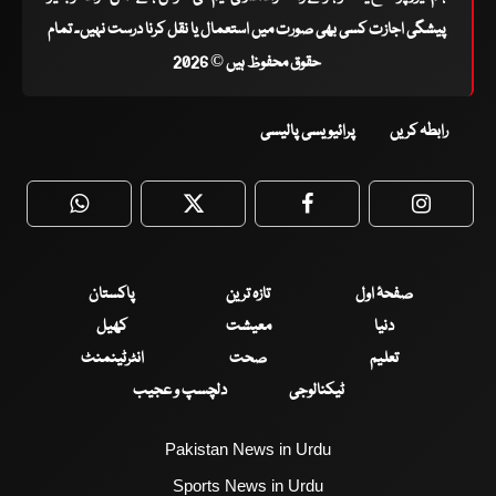
پیشگی اجازت کسی بھی صورت میں استعمال یا نقل کرنا درست نہیں۔ تمام
حقوق محفوظ ہیں © 2026
رابطہ کریں
پرائیویسی پالیسی
WhatsApp
Twitter
Facebook
Faceboo
صفحۂ اول
تازہ ترین
پاکستان
دنیا
معیشت
کھیل
تعلیم
صحت
انٹرٹینمنٹ
ٹیکنالوجی
دلچسپ و عجیب
Pakistan News in Urdu
Sports News in Urdu