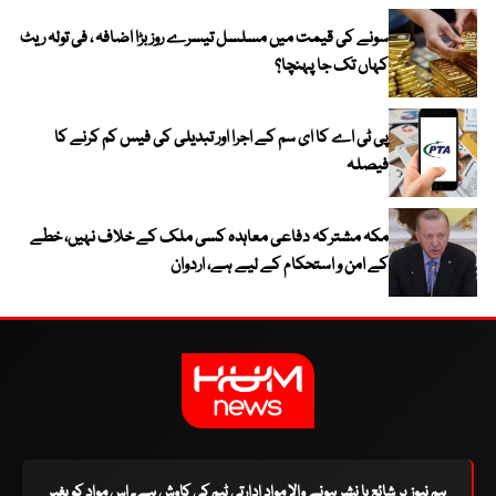
سونے کی قیمت میں مسلسل تیسرے روز بڑا اضافہ ، فی تولہ ریٹ
کہاں تک جا پہنچا؟
پی ٹی اے کا ای سم کے اجرا اور تبدیلی کی فیس کم کرنے کا
فیصلہ
مکہ مشترکہ دفاعی معاہدہ کسی ملک کے خلاف نہیں، خطے
کے امن و استحکام کے لیے ہے، اردوان
ہم نیوز پر شائع یا نشر ہونے والا مواد ادارتی ٹیم کی کاوش ہے۔ اس مواد کو بغیر