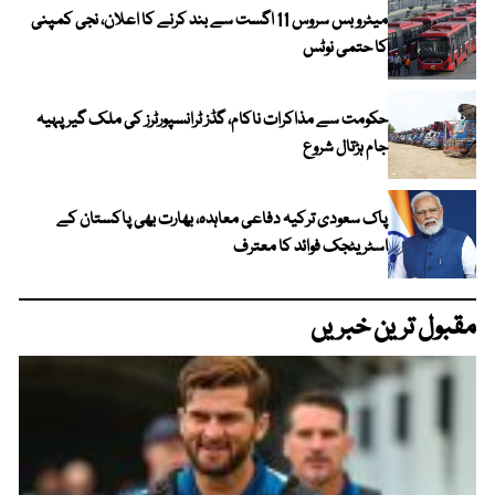
میٹرو بس سروس 11 اگست سے بند کرنے کا اعلان، نجی کمپنی
کا حتمی نوٹس
حکومت سے مذاکرات ناکام، گڈز ٹرانسپورٹرز کی ملک گیر پہیہ
جام ہڑتال شروع
پاک سعودی ترکیہ دفاعی معاہدہ، بھارت بھی پاکستان کے
اسٹریٹجک فوائد کا معترف
مقبول ترین خبریں