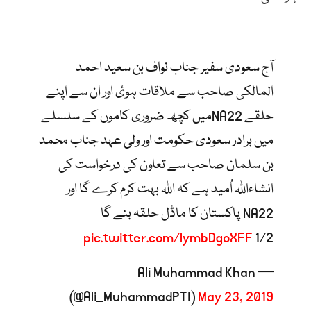
آج سعودی سفیر جناب نواف بن سعید احمد
المالکی صاحب سے ملاقات ہوئ اور ان سے اپنے
حلقے NA22میں کچھ ضروری کاموں کے سلسلے
میں برادر سعودی حکومت اور ولی عہد جناب محمد
بن سلمان صاحب سے تعاون کی درخواست کی
انشاءاللہ اُمید ہے کہ اللہ بہت کرم کرے گا اور
NA22 پاکستان کا ماڈل حلقہ بنے گا
pic.twitter.com/lymbDgoXFF
1/2
— Ali Muhammad Khan
(@Ali_MuhammadPTI)
May 23, 2019