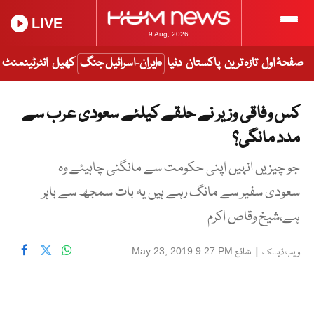
LIVE
9 Aug, 2026
صفحۂ اول
تازہ ترین
پاکستان
دنیا
ایران-اسرائیل جنگ
کھیل
انٹرٹینمنٹ
کس وفاقی وزیر نے حلقے کیلئے سعودی عرب سے
مدد مانگی؟
جو چیزیں انہیں اپنی حکومت سے مانگنی چاہیئے وہ
سعودی سفیر سے مانگ رہے ہیں یہ بات سمجھ سے باہر
ہے،شیخ وقاص اکرم
|
شائع
May 23, 2019 9:27 PM
ویب ڈیسک