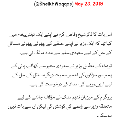
(@SheikhWaqqas)
May 23, 2019
اس بات کا ذکر شیخ وقاص اکرم نے اپنے ایک ٹوئٹر پیغام میں
کیا تھا کہ ایک وزیر نے اپنے حلقے کے چھوٹے چھوٹے مسائل
کے حل کے لیے سعودی سفیر سے مدد مانگ لی ہے۔
ٹویٹ کے مطابق وزیر نے سعودی سفیر سے کھانے، پانی کے
پمپ اور سڑکوں کی تعمیر سمیت دیگر مسائل کے حل کے
لیے اربوں روپے کی امداد کی درخواست کی ہے۔
پروگرام کے میزبان ندیم ملک نے مؤقف جاننے کے لیے
متعلقہ وزیر سے رابطے کی کوشش کی لیکن ان سے بات نہیں
ہوسکی۔