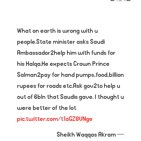
What on earth is wrong with u
people.State minister asks Saudi
Ambassador2help him with funds for
his Halqa.He expects Crown Prince
Salman2pay for hand pumps,food,billion
rupees for roads etc.Ask gov2to help u
out of 6bln that Saudis gave. I thought u
were better of the lot
pic.twitter.com/t1aGZ8VNge
— Sheikh Waqqas Akram