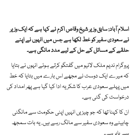
اسلام آباد: سابق وزیر شیخ وقاص اکرم نے کہا ہے کہ ایک وزیر
نے سعودی سفیر کو خط لکھا ہے جس میں انہوں نے اپنے
حلقے کے مسائل کے حل کے لیے مدد مانگی ہے۔
پروگرام ندیم ملک لائیو میں گفتگو کرتے ہوئے انہوں نے بتایا
کہ میرے ایک دوست نے مجھے اس بارے میں بتایا کہ خط
میں پہلے سعودی عرب کا شکریہ ادا کیا گیا ہے پھر امداد کی
درخواست کی گئی ہے۔
ان کا کہنا تھا کہ جو چیزیں انہیں اپنی حکومت سے مانگنی
چاہیئے وہ سعودی سفیر سے مانگ رہے ہیں, یہ بات سمجھ
سے باہر ہے۔