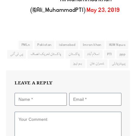
(@Ali_MuhammadPTI)
May 23, 2019
PMLn
Pakistan
islamabad
Imran khan
HUM News
ppp
PTI
اسلام آباد
پاکستان
پاکستان تحریک انصاف
پی ٹی آئی
پیپلزپارٹی
عمران خان
ہم نیوز
LEAVE A REPLY