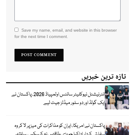
Save my name, email, and website in this browser
for the next time I comment.
تازہ ترین خبریں
انٹرنیشنل نیوکلیئر سائنس اولمپیاڈ 2026، پاکستان نے
ایک گولڈ اور دو سلور میڈلز جیت لیے
پاکستان نے امریکا، ایران کو مذاکرات کی میز پر لا کر وہ
سفارتی کردار اداکیا جو بڑی طاقتیں نہ کرسکیں، ساؤتھ