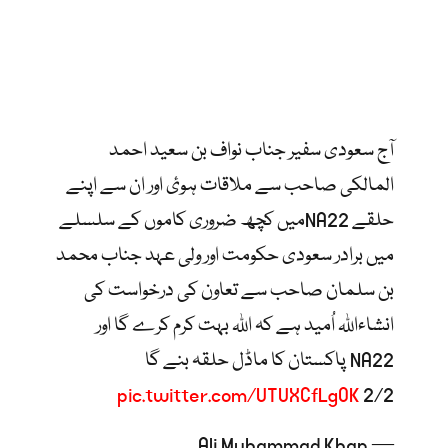
آج سعودی سفیر جناب نواف بن سعید احمد
المالکی صاحب سے ملاقات ہوئ اور ان سے اپنے
حلقے NA22میں کچھ ضروری کاموں کے سلسلے
میں برادر سعودی حکومت اور ولی عہد جناب محمد
بن سلمان صاحب سے تعاون کی درخواست کی
انشاءاللہ اُمید ہے کہ اللہ بہت کرم کرے گا اور
NA22 پاکستان کا ماڈل حلقہ بنے گا
pic.twitter.com/UTUXCfLgOK
2/2
— Ali Muhammad Khan