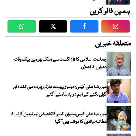
ہمیں فالو کریں
WhatsApp
Twitter
Facebook
Faceboo
متعلقہ خبریں
جماعت اسلامی کا 16 اگست سے ملک بھر میں بیک وقت
دھرنوں کا اعلان
میر رضا علی کیس: دوسری پوسٹ مارٹم رپورٹ میں تشدد اور
گولی لگنے کے اہم شواہد سامنے آگئے
میر رضا علی کیس، جبران ناصر کا تفتیشی ٹیم تبدیل کرنے کا
مطالبہ، والدین کا موقف بھی آ گیا