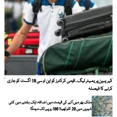
کیریبین پریمیئر لیگ ، قومی کرکٹرز کو این او سی 19 اگست کو جاری
آز
کرنے کا فیصلہ
چھی
ملک بھر میں آٹے کی قیمت میں اضافہ، ایک ہفتے میں کئی
شہروں میں 20 کلو تھیلا 100 روپے تک مہنگا