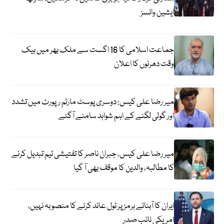
ایشین وائسز
جماعت اسلامی کا 16 اگست سے ملک بھر میں بیک
وقت دھرنوں کا اعلان
میر رضا علی کیس: دوسری پوسٹ مارٹم رپورٹ میں تشدد
اور گولی لگنے کے اہم شواہد سامنے آگئے
میر رضا علی کیس، جبران ناصر کا تفتیشی ٹیم تبدیل کرنے
کا مطالبہ، والدین کا موقف بھی آ گیا
ایران کا آبنائے ہرمز پر ٹول عائد کرنے کا منصوبہ نہیں،
امریکی نائب صدر