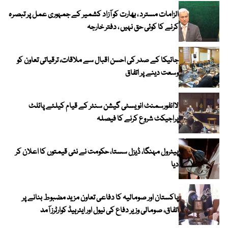
الزامات مسترد ، بھارت کو آزاد کشمیر کے جمہوری عمل پر تبصرہ
کرنے کا کوئی حق نہیں ، دفتر خارجہ
جائیکا کے صدر کی احسن اقبال سے ملاقات، ترقیاتی تعاون کو
وسعت دینے پر اتفاق
لاانفورسمنٹ انویسٹی گیشن سنٹر کے قیام کیلئے پائلٹ
پراجیکٹ شروع کرنے کا فیصلہ
پیٹرول مہنگا، ڈیزل سستا، حکومت نے نئی قیمتوں کا اعلان کر
دیا
پاکستان اور صومالیہ کا دفاعی تعاون مزید مضبوط بنانے پر
اتفاق، صومالی وزیر دفاع کی نیول اور ایئرہیڈ کوارٹرز آمد