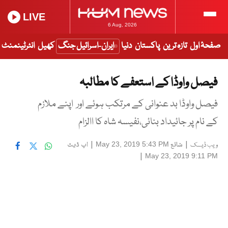
LIVE
6 Aug, 2026
صفحۂ اول
تازہ ترین
پاکستان
دنیا
ایران-اسرائیل جنگ
کھیل
انٹرٹینمنٹ
فیصل واوڈا کے استعفے کا مطالبہ
فیصل واوڈا بد عنوانی کے مرتکب ہوئے اور اپنے ملازم
کے نام پر جائیداد بنائی،نفیسہ شاہ کا االزام
|
شائع
|
اپ ڈیٹ
May 23, 2019 5:43 PM
ویب ڈیسک
|
May 23, 2019 9:11 PM