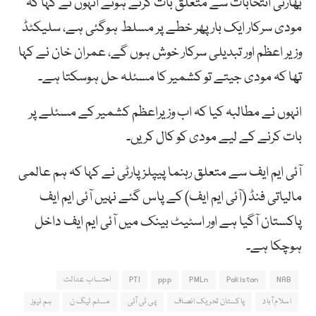
بھارتی انتخابات سے متعلق بات کرتے ہوئے انہوں نے کہا کہ
مودی سرکار ایک بار پھر خطے پر مسلط ہوگئی ہے، سلیکٹڈ
وزیر اعظم اور تبدیلی سرکار خوش ہوں گے، عمران خان نے کہا
تھا کہ مودی جیتے تو کشمیر کا مسئلہ حل ہوسکتا ہے۔
انہوں نے مطالبہ کیا کہ اب وزیراعظم کشمیر کے مسئلے پر
بات کرنے کے لیے مودی کو کال کریں۔
آئی ایم ایف سے متعلق رہنما پیپلز پارٹی نے کہا کہ ہم عالمی
مالیاتی فنڈ (آئی ایم ایف) کے پاس گئے نہیں آئی ایم ایف
پاکستان آگیا ہے اور اسٹیٹ بینک میں آئی ایم ایف داخل
ہوچکا ہے۔
NAB
Pakistan
PMLn
ppp
PTI
احتساب عدالت
اسلام آباد
پاکستان تحریک انصاف
پی ٹی آئی
مسلم لیگ ن
ہم نیوز