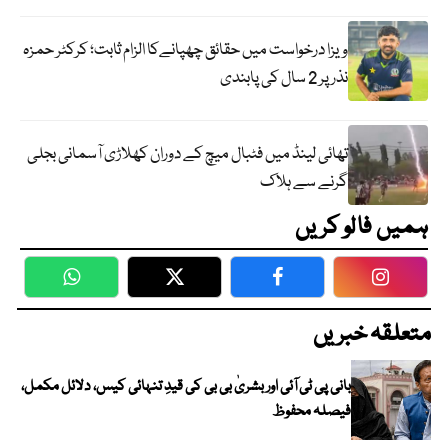
ویزا درخواست میں حقائق چھپانےکا الزام ثابت؛ کرکٹر حمزہ
نذر پر 2 سال کی پابندی
تھائی لینڈ میں فٹبال میچ کے دوران کھلاڑی آسمانی بجلی
گرنے سے ہلاک
ہمیں فالو کریں
WhatsApp
Twitter
Facebook
Faceboo
متعلقہ خبریں
بانی پی ٹی آئی اور بشریٰ بی بی کی قیدِ تنہائی کیس، دلائل مکمل،
فیصلہ محفوظ