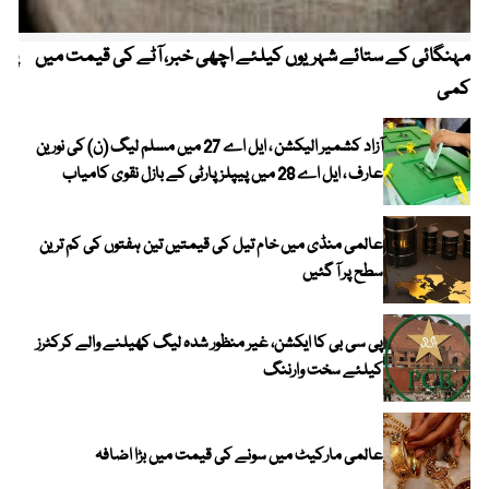
مہنگائی کے ستائے شہریوں کیلئے اچھی خبر، آٹے کی قیمت میں
پیٹ
کمی
آزاد کشمیر الیکشن ، ایل اے 27 میں مسلم لیگ (ن) کی نورین
عارف ، ایل اے 28 میں پیپلز پارٹی کے بازل نقوی کامیاب
عالمی منڈی میں خام تیل کی قیمتیں تین ہفتوں کی کم ترین
سطح پر آ گئیں
پی سی بی کا ایکشن، غیر منظور شدہ لیگ کھیلنے والے کرکٹرز
کیلئے سخت وارننگ
عالمی مارکیٹ میں سونے کی قیمت میں بڑا اضافہ