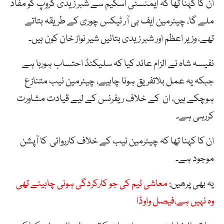
ان کا کہنا تھا کہ ایمنسٹی اسکیم سے شبر زیدی گروپ کو مفاد
ملے گا، چیئرمین ایف بی آر ٹیکس چوری کے طریقہ بتاتے
تھے، وزیر اعظم اور شبر زیدی بتائیں شیر نواز خان کون ہیں۔
نفیسہ شاہ نے الزام عائد کیا کہ سلیکٹڈ احتساب ہورہا ہے
جبکہ یہ عمل بلاتفریق ہونا چاہیے، چیئرمین نیب متنازع
ہوچکے ہیں، ان کے خلاف ریفرنس کے لیے قیادت مشاورت
کررہی ہے۔
ان کا کہنا تھا کہ چیئرمین نیب کے خلاف کارروائی کا آپشن
موجود ہے۔
یہ بھی پرھیں:
معاشی ٹیم کی جو کارکردگی ہونی چاہیئے تھی
وہ نہیں ہے،فیصل واوڈا