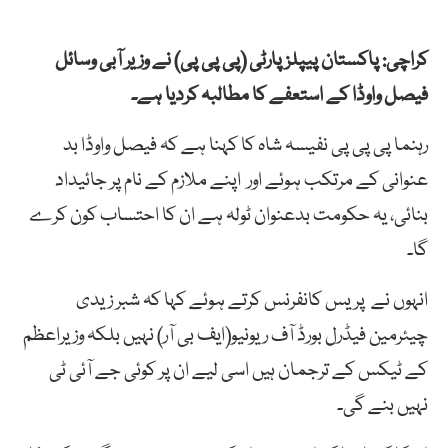
کراچی: پاکستان پیپلزپارٹی (پی پی پی) نے وزیر آبی وسائل
فیصل واوڈا کے استعفے کا مطالبہ کردیا ہے۔
رہنما پی پی پی نفیسہ شاہ کا کہنا ہے کہ فیصل واوڈا بد
عنوانی کے مرتکب ہوئے اور اپنے ملازم کے نام پر جائیداد
بنائی، یہ حکومت بدعنوان ٹولہ ہے ان کا احتساب کون کرے
گا۔
انہوں نے پریس کانفرنس کرتے ہوئے کہا کہ شبر زیدی
چیئرمین فیڈرل بورڈ آف ریونیو(ایف بی آر) نہیں بلکہ وزیراعظم
کے ٹیکس کے ترجمان ہیں اسی لیے ان پر کوئی جے آئی ٹی
نہیں بنے گی۔