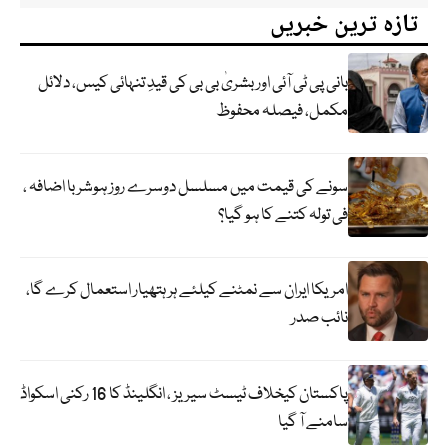
تازہ ترین خبریں
بانی پی ٹی آئی اور بشریٰ بی بی کی قیدِ تنہائی کیس، دلائل
مکمل، فیصلہ محفوظ
سونے کی قیمت میں مسلسل دوسرے روز ہوشربا اضافہ ،
فی تولہ کتنے کا ہو گیا؟
امریکا ایران سے نمٹنے کیلئے ہر ہتھیار استعمال کرے گا،
نائب صدر
پاکستان کیخلاف ٹیسٹ سیریز ، انگلینڈ کا 16 رکنی اسکواڈ
سامنے آ گیا