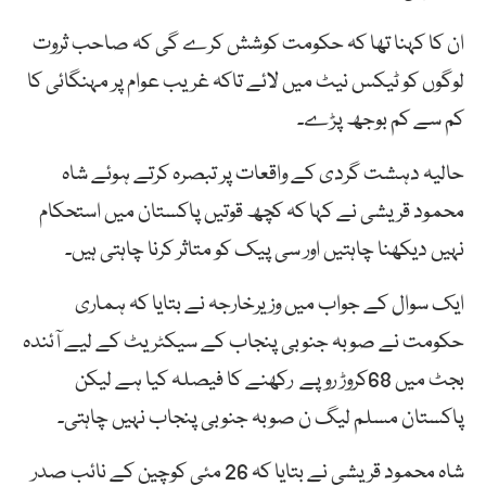
ان کا کہنا تھا کہ حکومت کوشش کرے گی کہ صاحب ثروت
لوگوں کو ٹیکس نیٹ میں لائے تاکہ غریب عوام پر مہنگائی کا
کم سے کم بوجھ پڑے۔
حالیہ دہشت گردی کے واقعات پر تبصرہ کرتے ہوئے شاہ
محمود قریشی نے کہا کہ کچھ قوتیں پاکستان میں استحکام
نہیں دیکھنا چاہتیں اور سی پیک کو متاثر کرنا چاہتی ہیں۔
ایک سوال کے جواب میں وزیرخارجہ نے بتایا کہ ہماری
حکومت نے صوبہ جنوبی پنجاب کے سیکٹریٹ کے لیے آئندہ
بجٹ میں 68کروڑ روپے رکھنے کا فیصلہ کیا ہے لیکن
پاکستان مسلم لیگ ن صوبہ جنوبی پنجاب نہیں چاہتی۔
شاہ محمود قریشی نے بتایا کہ 26 مئی کوچین کے نائب صدر