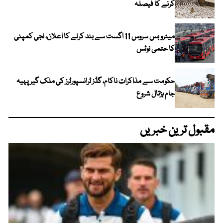
کرنے کا فیصلہ
میٹرو بس سروس 11 اگست سے بند کرنے کا اعلان، نجی کمپنی
کا حتمی نوٹس
حکومت سے مذاکرات ناکام، گڈز ٹرانسپورٹرز کی ملک گیر پہیہ
جام ہڑتال شروع
مقبول ترین خبریں