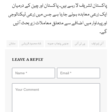
پاکستان تشریف لا رہے ہیں۔ پاکستان اور چین کے درمیان
ایک زرعی معاہدہ ہونے جارہا ہے جس میں زرعی ٹیکنالوجی
اور پیداوار میں اضافے سے متعلق معاملات زیر بحث آئیں
گے۔
آئی ایم ایف
پی ٹی آئی
جنوبی پنجاب صوبہ
شاہ محمود قریشی
ملتان
LEAVE A REPLY