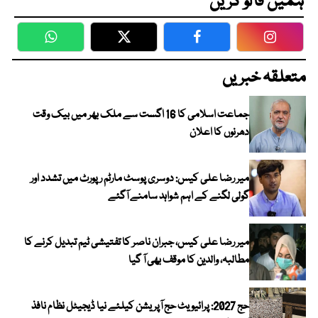
ہمیں فالو کریں
WhatsApp
Twitter
Facebook
Faceboo
متعلقہ خبریں
جماعت اسلامی کا 16 اگست سے ملک بھر میں بیک وقت
دھرنوں کا اعلان
میر رضا علی کیس: دوسری پوسٹ مارٹم رپورٹ میں تشدد اور
گولی لگنے کے اہم شواہد سامنے آگئے
میر رضا علی کیس، جبران ناصر کا تفتیشی ٹیم تبدیل کرنے کا
مطالبہ، والدین کا موقف بھی آ گیا
حج 2027: پرائیویٹ حج آپریشن کیلئے نیا ڈیجیٹل نظام نافذ