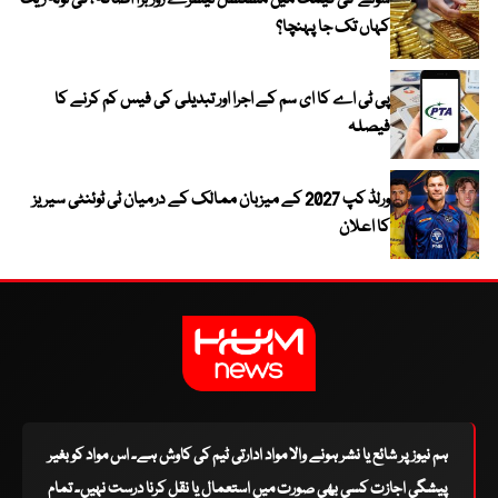
سونے کی قیمت میں مسلسل تیسرے روز بڑا اضافہ ، فی تولہ ریٹ
کہاں تک جا پہنچا؟
پی ٹی اے کا ای سم کے اجرا اور تبدیلی کی فیس کم کرنے کا
فیصلہ
ورلڈ کپ 2027 کے میزبان ممالک کے درمیان ٹی ٹوئنٹی سیریز
کا اعلان
ہم نیوز پر شائع یا نشر ہونے والا مواد ادارتی ٹیم کی کاوش ہے۔ اس مواد کو بغیر
پیشگی اجازت کسی بھی صورت میں استعمال یا نقل کرنا درست نہیں۔ تمام