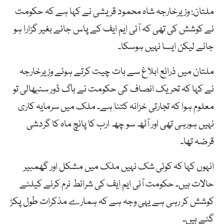
ملتان: وزیرخارجہ شاہ محمود قریشی نے کہا ہے کہ حکومت
نے کوشش کی تھی کہ آئی ایم ایف کے پاس جائے بغیر گزارا ہو
جائے لیکن ایسا نہیں ہوسکا۔
ملتان میں ذرائع ابلاغ سے بات چیت کرتے ہوئے وزیرخارجہ
نے کہا کہ تحریک انصاف کی حکومت نے باگ ڈور سنبھالی تو
معلوم ہوا کہ تجارتی خزانہ کتنا ہے۔ ملک میں سرمایہ کاری
نہیں ہورہی تھی اور آٹھ سو چھ ارب کا پانچ ماہ کا گردشی
قرضہ تھا۔
انہوں کہا کہ کوئی شک نہیں ملک میں مشکل اور گھمبیر
حالات ہیں۔ حکومت آئی ایم ایف کی شرائط نرم کرنے کیلئے
کوشش کر رہی ہے یہی وجہ ہے کہ ہمارے مذکرات طول پکڑ
گئے ہیں۔