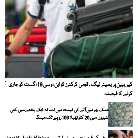
کیریبین پریمیئر لیگ ، قومی کرکٹرز کو این او سی 19 اگست کو جاری
آز
کرنے کا فیصلہ
چھی
ملک بھر میں آٹے کی قیمت میں اضافہ، ایک ہفتے میں کئی
شہروں میں 20 کلو تھیلا 100 روپے تک مہنگا