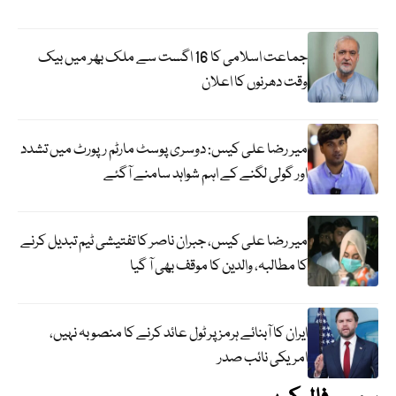
جماعت اسلامی کا 16 اگست سے ملک بھر میں بیک
وقت دھرنوں کا اعلان
میر رضا علی کیس: دوسری پوسٹ مارٹم رپورٹ میں تشدد
اور گولی لگنے کے اہم شواہد سامنے آگئے
میر رضا علی کیس، جبران ناصر کا تفتیشی ٹیم تبدیل کرنے
کا مطالبہ، والدین کا موقف بھی آ گیا
ایران کا آبنائے ہرمز پر ٹول عائد کرنے کا منصوبہ نہیں،
امریکی نائب صدر