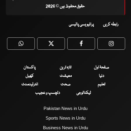
حقوق محفوظ ہیں © 2026
رابطہ کریں
پرائیویسی پالیسی
WhatsApp
Twitter
Facebook
Faceboo
صفحۂ اول
تازہ ترین
پاکستان
دنیا
معیشت
کھیل
تعلیم
صحت
انٹرٹینمنٹ
ٹیکنالوجی
دلچسپ و عجیب
Pakistan News in Urdu
Sports News in Urdu
Business News in Urdu