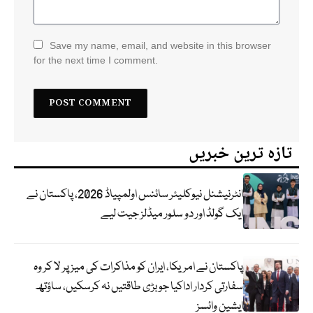
Save my name, email, and website in this browser
for the next time I comment.
تازہ ترین خبریں
انٹرنیشنل نیوکلیئر سائنس اولمپیاڈ 2026، پاکستان نے
ایک گولڈ اور دو سلور میڈلز جیت لیے
پاکستان نے امریکا، ایران کو مذاکرات کی میز پر لا کر وہ
سفارتی کردار اداکیا جو بڑی طاقتیں نہ کرسکیں، ساؤتھ
ایشین وائسز