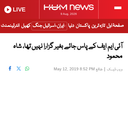
LIVE
9 Aug, 2026
صفحۂ اول
تازہ ترین
پاکستان
دنیا
ایران-اسرائیل جنگ
کھیل
انٹرٹینمنٹ
آئی ایم ایف کے پاس جائے بغیر گزارا نہیں تھا، شاہ
محمود
|
شائع
May 12, 2019 8:52 PM
ویب ڈیسک