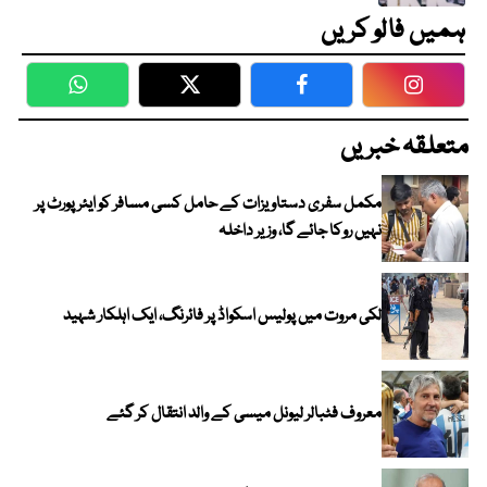
ہمیں فالو کریں
WhatsApp
Twitter
Facebook
Faceboo
متعلقہ خبریں
مکمل سفری دستاویزات کے حامل کسی مسافر کو ایئرپورٹ پر
نہیں روکا جائے گا، وزیر داخلہ
لکی مروت میں پولیس اسکواڈ پر فائرنگ، ایک اہلکار شہید
معروف فٹبالر لیونل میسی کے والد انتقال کر گئے