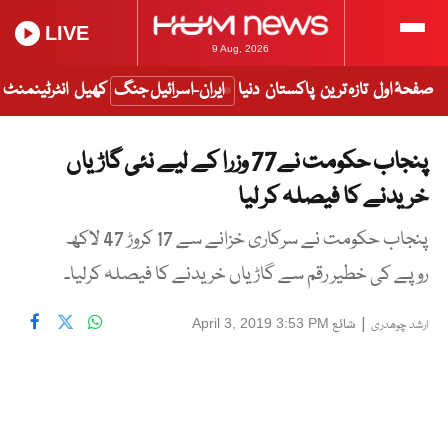
LIVE
9 Aug, 2026
صفحۂ اول
تازہ ترین
پاکستان
دنیا
ایران-اسرائیل جنگ
کھیل
انٹرٹینمنٹ
پنجاب حکومت نے77 وزرا کے لیے نئی گاڑیاں
خریدنے کا فیصلہ کر لیا
پنجاب حکومت نے سرکاری خزانے سے 17 کروڑ 47 لاکھ
روپے کی خطیر رقم سے گاڑیاں خریدنے کا فیصلہ کرلیا۔
|
شائع
April 3, 2019 3:53 PM
ارشد چوھدری