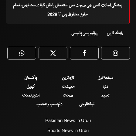
پیشگی اجازت کسی بھی صورت میں استعمال یا نقل کرنا درست نہیں۔ تمام
حقوق محفوظ ہیں © 2026
رابطہ کریں
پرائیویسی پالیسی
WhatsApp
Twitter
Facebook
Faceboo
صفحۂ اول
تازہ ترین
پاکستان
دنیا
معیشت
کھیل
تعلیم
صحت
انٹرٹینمنٹ
ٹیکنالوجی
دلچسپ و عجیب
Pakistan News in Urdu
Sports News in Urdu