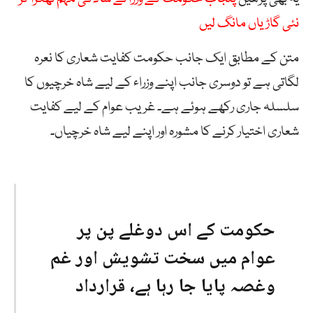
نئی گاڑیاں مانگ لیں
متن کے مطابق ایک جانب حکومت کفایت شعاری کا نعرہ
لگاتی ہے تو دوسری جانب اپنے وزراء کے لیے شاہ خرچیوں کا
سلسلہ جاری رکھے ہوئے ہے۔ غریب عوام کے لیے کفایت
شعاری اختیار کرنے کا مشورہ اور اپنے لیے شاہ خرچیاں۔
حکومت کے اس دوغلے پن پر
عوام میں سخت تشویش اور غم
وغصہ پایا جا رہا ہے، قرارداد