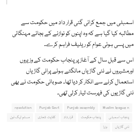
اسمبلی میں جمع کرائی گئی قرار داد میں حکومت سے
مطالبہ کیا گیا ہے کہ وہ اپنوں کو نوازنے کے بجائے مہنگائی
میں پسی ہوئی عوام کو ریلیف فراہم کرے۔
اس سے قبل سال کے آغاز پر پنجاب حکومت کے وزیروں
اورمشیروں نے نئی گاڑیاں مانگتے ہوئے پرانی گاڑیاں
استعمال کرنے سے انکار کر دیا تھا۔ صوبائی حکومت نے بھی
نئی گاڑیوں کی فہرست تیار کرلی تھی۔
resolution
Punjab Govt
Punjab assembly
Muslim league n
پنجاب اسمبلی
پنجاب حکومت
قرار داد
کفایت شعاری
مسلم لیگ نون
نئی گاڑیاں
وزرا