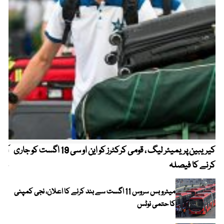
کیریبین پریمیئر لیگ ، قومی کرکٹرز کو این او سی 19 اگست کو جاری
آز
کرنے کا فیصلہ
چھی
میٹرو بس سروس 11 اگست سے بند کرنے کا اعلان، نجی کمپنی
کا حتمی نوٹس