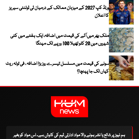
ورلڈ کپ 2027 کے میزبان ممالک کے درمیان ٹی ٹوئنٹی سیریز
کا اعلان
ملک بھر میں آٹے کی قیمت میں اضافہ، ایک ہفتے میں کئی
شہروں میں 20 کلو تھیلا 100 روپے تک مہنگا
سونے کی قیمت میں مسلسل تیسرے روز بڑا اضافہ ، فی تولہ ریٹ
کہاں تک جا پہنچا؟
ہم نیوز پر شائع یا نشر ہونے والا مواد ادارتی ٹیم کی کاوش ہے۔ اس مواد کو بغیر