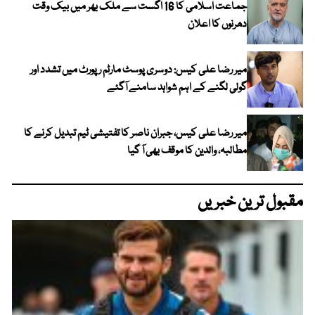
جماعت اسلامی کا 16 اگست سے ملک بھر میں بیک وقت
دھرنوں کا اعلان
میر رضا علی کیس: دوسری پوسٹ مارٹم رپورٹ میں تشدد اور
گولی لگنے کے اہم شواہد سامنے آگئے
میر رضا علی کیس، جبران ناصر کا تفتیشی ٹیم تبدیل کرنے کا
مطالبہ، والدین کا موقف بھی آ گیا
مقبول ترین خبریں