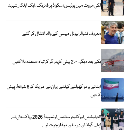
لکی مروت میں پولیس اسکواڈ پر فائرنگ، ایک اہلکار شہید
معروف فٹبالر لیونل میسی کے والد انتقال کر گئے
یکے بعد دیگرے 2 ہیلی کاپٹر گر کر تباہ؛ متعدد ہلاکتیں
آبنائے ہرمز کھولنے کیلئے ایران نے امریکا کو 6 شرائط پیش
کر دیں
انٹرنیشنل نیوکلیئر سائنس اولمپیاڈ 2026، پاکستان نے
ایک گولڈ اور دو سلور میڈلز جیت لیے